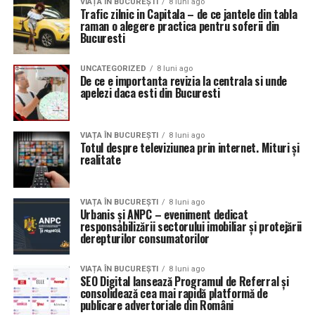
VIAȚA ÎN BUCUREȘTI
8 luni ago
Trafic zilnic in Capitala – de ce jantele din tabla
raman o alegere practica pentru soferii din
Bucuresti
UNCATEGORIZED
8 luni ago
De ce e importanta revizia la centrala si unde
apelezi daca esti din Bucuresti
VIAȚA ÎN BUCUREȘTI
8 luni ago
Totul despre televiziunea prin internet. Mituri și
realitate
VIAȚA ÎN BUCUREȘTI
8 luni ago
Urbanis și ANPC – eveniment dedicat
responsabilizării sectorului imobiliar și protejării
derepturilor consumatorilor
VIAȚA ÎN BUCUREȘTI
8 luni ago
SEO Digital lansează Programul de Referral și
consolidează cea mai rapidă platformă de
publicare advertoriale din Români