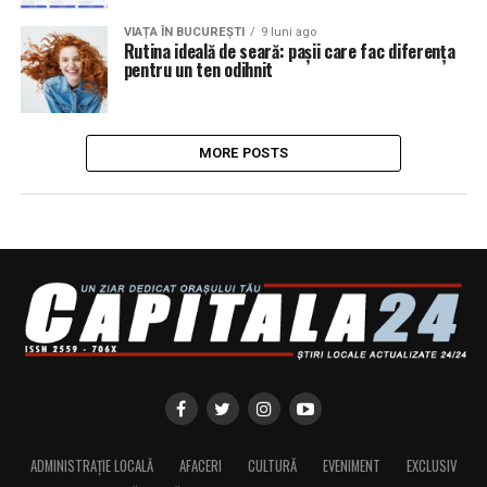
VIAȚA ÎN BUCUREȘTI
9 luni ago
Rutina ideală de seară: pașii care fac diferența
pentru un ten odihnit
MORE POSTS
ADMINISTRAȚIE LOCALĂ
AFACERI
CULTURĂ
EVENIMENT
EXCLUSIV