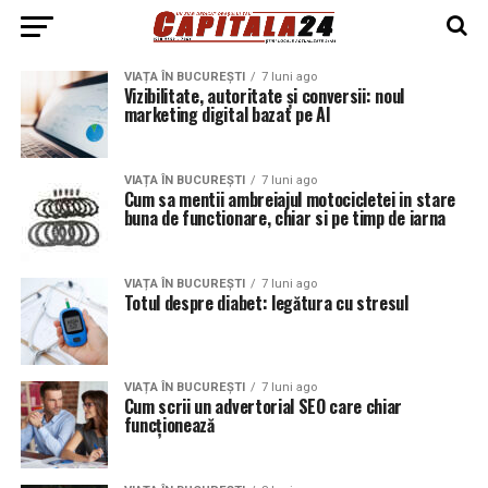
VIAȚA ÎN BUCUREȘTI
7 luni ago
Vizibilitate, autoritate și conversii: noul
marketing digital bazat pe AI
VIAȚA ÎN BUCUREȘTI
7 luni ago
Cum sa mentii ambreiajul motocicletei in stare
buna de functionare, chiar si pe timp de iarna
VIAȚA ÎN BUCUREȘTI
7 luni ago
Totul despre diabet: legătura cu stresul
VIAȚA ÎN BUCUREȘTI
7 luni ago
Cum scrii un advertorial SEO care chiar
funcționează