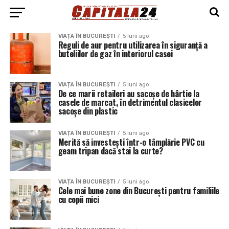
VIAȚA ÎN BUCUREȘTI
5 luni ago
Reguli de aur pentru utilizarea în siguranță a
buteliilor de gaz în interiorul casei
VIAȚA ÎN BUCUREȘTI
5 luni ago
De ce marii retaileri au sacoșe de hârtie la
casele de marcat, în detrimentul clasicelor
sacoșe din plastic
VIAȚA ÎN BUCUREȘTI
5 luni ago
Merită să investești într-o tâmplărie PVC cu
geam tripan dacă stai la curte?
VIAȚA ÎN BUCUREȘTI
5 luni ago
Cele mai bune zone din București pentru familiile
cu copii mici