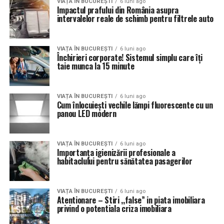
VIAȚA ÎN BUCUREȘTI
6 luni ago
Impactul prafului din România asupra
intervalelor reale de schimb pentru filtrele auto
VIAȚA ÎN BUCUREȘTI
6 luni ago
Închirieri corporate! Sistemul simplu care îți
taie munca la 15 minute
VIAȚA ÎN BUCUREȘTI
6 luni ago
Cum înlocuiești vechile lămpi fluorescente cu un
panou LED modern
VIAȚA ÎN BUCUREȘTI
6 luni ago
Importanța igienizării profesionale a
habitaclului pentru sănătatea pasagerilor
VIAȚA ÎN BUCUREȘTI
6 luni ago
Atentionare – Stiri ,,false” in piata imobiliara
privind o potentiala criza imobiliara