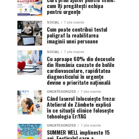
cum îți pregătești echipa
pentru urgențe
SOCIAL
7 zile inainte
Cum poate contribui testul
poligraf la reabilitarea
imaginii unei persoane
SOCIAL
7 zile inainte
Cu aproape 60% din decesele
din România cauzate de bolile
cardiovasculare, rapiditatea
diagnosticului în urgențe
devine o prioritate națională
UNCATEGORIZED
7 zile inainte
Când laserul înlocuiește freza:
Atelierul de Zâmbete explică
în ce situații clinice folosește
tehnologia Er:YAG
UNCATEGORIZED
7 zile inainte
SUMMER WELL implineste 15
ani. Festivalul care a