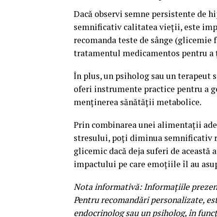
Dacă observi semne persistente de hi
semnificativ calitatea vieții, este i
recomanda teste de sânge (glicemie fa
tratamentul medicamentos pentru a ți
În plus, un psiholog sau un terapeut
oferi instrumente practice pentru a ge
menținerea sănătății metabolice.
Prin combinarea unei alimentații adecv
stresului, poți diminua semnificativ r
glicemic dacă deja suferi de această 
impactului pe care emoțiile îl au asu
Nota informativă: Informațiile prezent
Pentru recomandări personalizate, est
endocrinolog sau un psiholog, în funcți