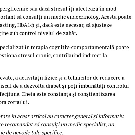
perglicemie sau dacă stresul îți afectează în mod
mportant să consulți un medic endocrinolog. Acesta poate
sting, HbA1c) și, dacă este necesar, să ajusteze
ne sub control nivelul de zahăr.
 specializat în terapia cognitiv-comportamentală poate
stiona stresul cronic, contribuind indirect la
ate, a activității fizice și a tehnicilor de reducere a
iscul de a dezvolta diabet și poți îmbunătăți controlul
afecțiune. Cheia este constanța și conștientizarea
pra corpului.
ate în acest articol au caracter general și informativ.
e recomandat să consulți un medic specialist, un
e de nevoile tale specifice.