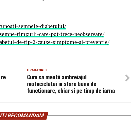
cunosti-semnele-diabetului/
l-semne-timpurii-care-pot-trece-neobservate/
abetul-de-tip-2-cauze-simptome-si-preventie/
URMATORUL
are
Cum sa mentii ambreiajul
motocicletei in stare buna de
functionare, chiar si pe timp de iarna
ITI RECOMANDAM