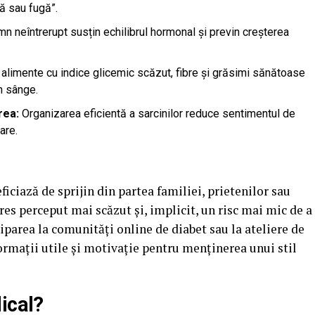
ă sau fugă”.
n neîntrerupt susțin echilibrul hormonal și previn creșterea
limente cu indice glicemic scăzut, fibre și grăsimi sănătoase
în sânge.
rea:
Organizarea eficientă a sarcinilor reduce sentimentul de
are.
ficiază de sprijin din partea familiei, prietenilor sau
res perceput mai scăzut și, implicit, un risc mai mic de a
iparea la comunități online de diabet sau la ateliere de
formații utile și motivație pentru menținerea unui stil
ical?