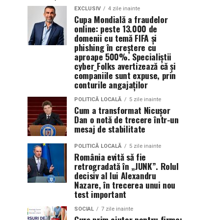
EXCLUSIV
4 zile inainte
Cupa Mondială a fraudelor
online: peste 13.000 de
domenii cu temă FIFA și
phishing în creștere cu
aproape 500%. Specialiștii
cyber_Folks avertizează că și
companiile sunt expuse, prin
conturile angajaților
POLITICĂ LOCALĂ
5 zile inainte
Cum a transformat Nicușor
Dan o notă de trecere într-un
mesaj de stabilitate
POLITICĂ LOCALĂ
5 zile inainte
România evită să fie
retrogradată în „JUNK”. Rolul
decisiv al lui Alexandru
Nazare, în trecerea unui nou
test important
SOCIAL
7 zile inainte
Curs prim ajutor pentru firme: