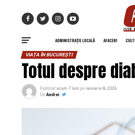
ADMINISTRAȚIE LOCALĂ
AFACERI
CULT
VIAȚA ÎN BUCUREȘTI
Totul despre dia
Publicat
acum 7 luni
pe
ianuarie 8, 2026
De
Andrei