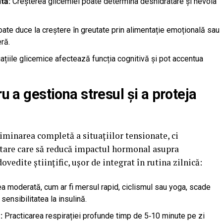
tă:
Creșterea glicemiei poate determina deshidratare și nevoia
ate duce la creștere în greutate prin alimentație emoțională sau
ră.
ațiile glicemice afectează funcția cognitivă și pot accentua
ru a gestiona stresul și a proteja
minarea completă a situațiilor tensionate, ci
are care să reducă impactul hormonal asupra
edite științific, ușor de integrat în rutina zilnică:
ea moderată, cum ar fi mersul rapid, ciclismul sau yoga, scade
sensibilitatea la insulină.
:
Practicarea respirației profunde timp de 5‑10 minute pe zi