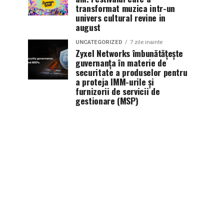
transformat muzica intr-un
univers cultural revine in
august
UNCATEGORIZED
7 zile inainte
Zyxel Networks îmbunătățește
guvernanța în materie de
securitate a produselor pentru
a proteja IMM-urile și
furnizorii de servicii de
gestionare (MSP)