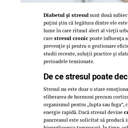
Diabetul și stresul
sunt două subiect
puțini știu că legătura dintre ele est
lume în care ritmul alert al vieții ur
care
stresul cronic
poate influența a
prevenție și pentru o gestionare eficie
studii recente, soluții practice și sfa
perioadele tensionate.
De ce stresul poate dec
Stresul nu este doar o stare emoționa
eliberarea de hormoni precum cortizol
organismul pentru „lupta sau fuga”, c
energie rapidă. Dacă stresul devine
c
pancreasul este solicitat să producă i
hiperglicemia temporară. În timp, celu