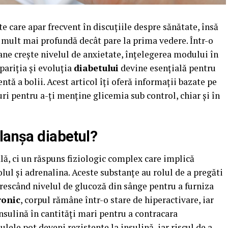
e care apar frecvent în discuțiile despre sănătate, însă
e mult mai profundă decât pare la prima vedere. Într-o
bane crește nivelul de anxietate, înțelegerea modului în
pariția și evoluția
diabetului
devine esențială pentru
ntă a bolii. Acest articol îți oferă informații bazate pe
turi pentru a-ți menține glicemia sub control, chiar și în
lanșa diabetul?
lă, ci un răspuns fiziologic complex care implică
ul și adrenalina. Aceste substanțe au rolul de a pregăti
rescând nivelul de glucoză din sânge pentru a furniza
ronic
, corpul rămâne într-o stare de hiperactivare, iar
nsulină în cantități mari pentru a contracara
lele pot deveni rezistente la insulină, iar riscul de a