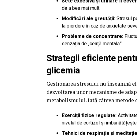
Sete excesivă și urinare frecven
de a bea mai mult.
Modificări ale greutății:
Stresul po
la pierdere în caz de anxietate seve
Probleme de concentrare:
Fluctu
senzația de „ceață mentală”.
Strategii eficiente pent
glicemia
Gestionarea stresului nu înseamnă eli
dezvoltarea unor mecanisme de adapt
metabolismului. Iată câteva metode dov
Exerciții fizice regulate:
Activitat
nivelul de cortizol și îmbunătățește 
Tehnici de respirație și meditație