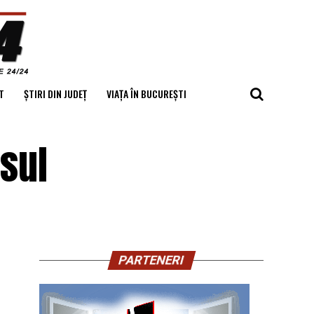
T
ȘTIRI DIN JUDEȚ
VIAȚA ÎN BUCUREȘTI
esul
PARTENERI