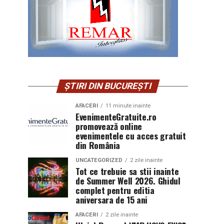
ȘTIRI DIN BUCUREȘTI
AFACERI
11 minute inainte
EvenimenteGratuite.ro
promovează online
evenimentele cu acces gratuit
din România
UNCATEGORIZED
2 zile inainte
Tot ce trebuie sa stii inainte
de Summer Well 2026. Ghidul
complet pentru editia
aniversara de 15 ani
AFACERI
2 zile inainte