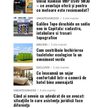
Uleiul Ravenol VMP USVO 5W30
– ce avantaje oferă și pentru
ce motoare este recomandat?
UNCATEGORIZED
3 zile inainte
Galileo Topo deschide un sediu
nou in Capitala: cadastru,
intabulare si trasari
topografice
AFACERI
3 zile inainte
Cum contribuie închirierea
toaletelor ecologice la un
eveniment verde
EXCLUSIV
3 zile inainte
Ce înseamnă un sejur
confortabil într-o cameră de
hotel bine amenajată
UNCATEGORIZED
4 zile inainte
Când ai nevoie cu adevărat de un avocat:
situațiile în care asistența juridică face
diferența