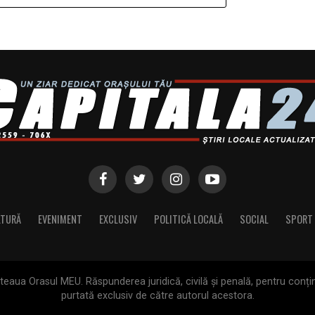
LTURĂ
EVENIMENT
EXCLUSIV
POLITICĂ LOCALĂ
SOCIAL
SPORT
aua Orasul MEU. Răspunderea juridică, civilă și penală, pentru conținu
purtată exclusiv de către autorul acestora.