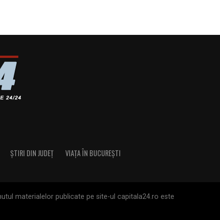
ȘTIRI DIN JUDEȚ
VIAȚA ÎN BUCUREȘTI
tul materialelor publicate pe site-ul capitala24.ro este