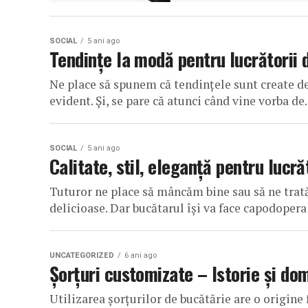
SOCIAL
5 ani ago
Tendințe la modă pentru lucrătorii 
Ne place să spunem că tendințele sunt create de 
evident. Și, se pare că atunci când vine vorba de..
SOCIAL
5 ani ago
Calitate, stil, eleganță pentru lucră
Tuturor ne place să mâncăm bine sau să ne trată
delicioase. Dar bucătarul își va face capodopera ș
UNCATEGORIZED
6 ani ago
Șorțuri customizate – Istorie și dom
Utilizarea șorțurilor de bucătărie are o origin