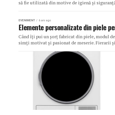
să fie utilizată din motive de igienă și siguranț
EVENIMENT
6 ani ago
Elemente personalizate din piele pe
Când îți pui un șorț fabricat din piele, modul d
simți motivat și pasionat de meserie. Fierarii și 