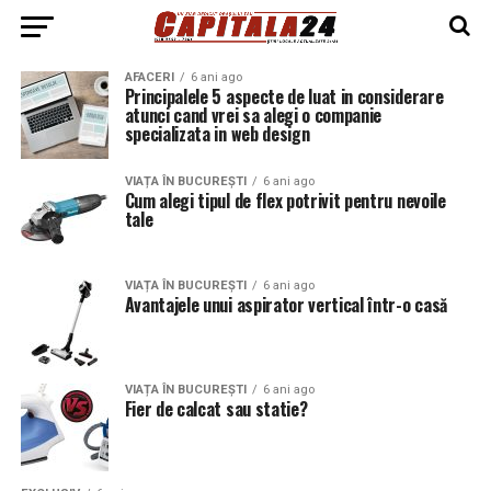
AFACERI
6 ani ago
Principalele 5 aspecte de luat in considerare
atunci cand vrei sa alegi o companie
specializata in web design
VIAȚA ÎN BUCUREȘTI
6 ani ago
Cum alegi tipul de flex potrivit pentru nevoile
tale
VIAȚA ÎN BUCUREȘTI
6 ani ago
Avantajele unui aspirator vertical într-o casă
VIAȚA ÎN BUCUREȘTI
6 ani ago
Fier de calcat sau statie?