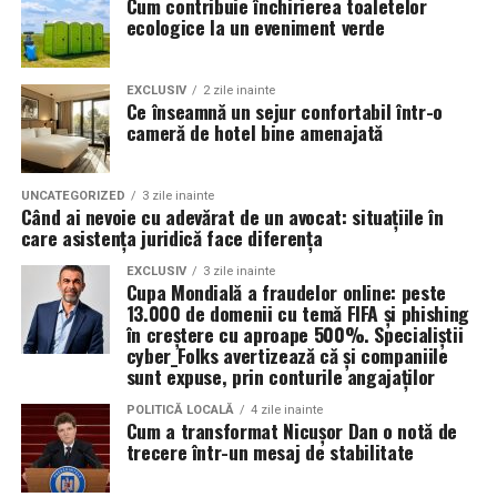
Cum contribuie închirierea toaletelor
ecologice la un eveniment verde
EXCLUSIV
2 zile inainte
Ce înseamnă un sejur confortabil într-o
cameră de hotel bine amenajată
UNCATEGORIZED
3 zile inainte
Când ai nevoie cu adevărat de un avocat: situațiile în
care asistența juridică face diferența
EXCLUSIV
3 zile inainte
Cupa Mondială a fraudelor online: peste
13.000 de domenii cu temă FIFA și phishing
în creștere cu aproape 500%. Specialiștii
cyber_Folks avertizează că și companiile
sunt expuse, prin conturile angajaților
POLITICĂ LOCALĂ
4 zile inainte
Cum a transformat Nicușor Dan o notă de
trecere într-un mesaj de stabilitate