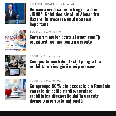
POLITICĂ LOCALĂ
5 zile inainte
România evită să fie retrogradată în
„JUNK”. Rolul decisiv al lui Alexandru
Nazare, în trecerea unui nou test
important
SOCIAL
6 zile inainte
Curs prim ajutor pentru firme: cum îți
pregătești echipa pentru urgențe
SOCIAL
6 zile inainte
Cum poate contribui testul poligraf la
reabilitarea imaginii unei persoane
SOCIAL
6 zile inainte
Cu aproape 60% din decesele din România
cauzate de bolile cardiovasculare,
rapiditatea diagnosticului în urgențe
devine o prioritate națională