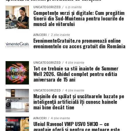
transmis de la Grădina Snagov a fost unul al încrederii
Framework, modelul american de referință pentru
în viitor. Relația româno-americană reprezintă una
UNCATEGORIZED
o zi inainte
Competențe verzi și digitale: Cum pregătim
Ce s-a întâmplat la București în
excelență organizațională, dezvoltat de National
dintre marile povești de succes ale României
tinerii din Sud-Muntenia pentru locurile de
Institute of Standards and Technology (NIST). Cadrul
democratice, construită nu doar prin cooperarea dintre
muncă ale viitorului
martie 2026
oferă organizațiilor un sistem riguros de evaluare a
instituțiile statului și prin Parteneriatul Strategic, ci și
leadershipului, strategiei, proceselor, oamenilor și
prin contribuția constantă a antreprenorilor, a mediului
AFACERI
2 zile inainte
În luna martie, Asociația Antreprenoare.ro a organizat
EvenimenteGratuite.ro promovează online
rezultatelor, fiind utilizat de unele dintre cele mai
academic, a societății civile și a comunității românești
la București o întâlnire de networking în cadrul
evenimentele cu acces gratuit din România
performante organizații din lume.
din Statele Unite. Tocmai această îmbinare dintre
campaniei naționale
„Aleg să fiu vizibilă”
, o inițiativă
diplomație, inițiativă privată și legături umane autentice
construită în jurul unui element simplu și concret:
Activitatea RPEP a fost evaluată pozitiv la Washington,
conferă relației dintre cele două națiuni o forță și o
UNCATEGORIZED
4 zile inainte
fotografii de brand personal, combinate cu micro-
Tot ce trebuie sa stii inainte de Summer
în cadrul unei întâlniri cu reprezentanții Fundației
durabilitate aparte.
Well 2026. Ghidul complet pentru editia
interviuri despre ce înseamnă să fii antreprenoare azi.
Baldrige și ai programului Baldrige din cadrul NIST.
aniversara de 15 ani
Inițiativa beneficiază de sprijinul Departamentului
Într-o perioadă marcată de provocări geopolitice fără
Evenimentul a inclus sesiuni foto susținute de
Raluca
Comerțului al Statelor Unite și al organizației Alianța,
precedent și transformări accelerate, prietenia dintre
UNCATEGORIZED
4 zile inainte
Ioana Chipriade
, fotograf cu 14 ani de experiență în
Mașinile de spălat și uscătoarele bazate pe
condusă de
Adrian Zuckerman
, fost ambasador al SUA
România și Statele Unite rămâne un reper de stabilitate
modă, portret și produs, absolventă UNArte secția Foto-
inteligență artificială îți cunosc hainele
în România, membru al Consiliului Consultativ al
și încredere. Evenimentul de la Grădina Snagov a
mai bine decât tine
Video, și de
Anca Rancea
(ancarancea.ro), fotograf de
programului alături de
Felix Pătrășcanu
și
Alin
demonstrat încă o dată că această relație continuă să se
brand personal și stilist vestimentar specializat în
Angheluță
.
dezvolte prin oameni, prin valori comune și prin
AFACERI
4 zile inainte
identitate vizuală autentică pentru antreprenoare.
Uleiul Ravenol VMP USVO 5W30 – ce
proiecte care privesc cu optimism spre viitor.
avantaje oferă și pentru ce motoare este