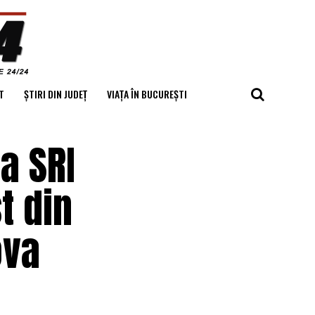
T
ȘTIRI DIN JUDEȚ
VIAȚA ÎN BUCUREȘTI
a SRI
t din
ova