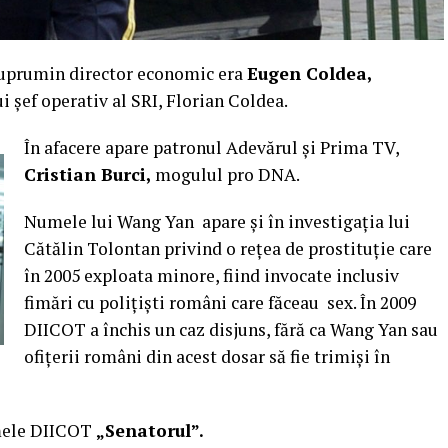
Cuprumin director economic era
Eugen Coldea,
i șef operativ al SRI, Florian Coldea.
În afacere apare patronul Adevărul și Prima TV,
Cristian Burci,
mogulul pro DNA.
Numele lui Wang Yan apare și în investigația lui
Cătălin Tolontan privind o rețea de prostituție care
în 2005 exploata minore, fiind invocate inclusiv
fimări cu polițiști români care făceau sex. În 2009
DIICOT a închis un caz disjuns, fără ca Wang Yan sau
ofițerii români din acest dosar să fie trimiși în
mele DIICOT
„Senatorul”.