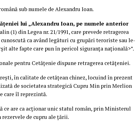
 română sub numele de Alexandru Ioan.
tățeniei lui „Alexandru Ioan, pe numele anterior
 alin (1) din Legea nr. 21/1991, care prevede retragerea
 cunoscută ca având legături cu grupări teroriste sau le-
ârșit alte fapte care pun în pericol siguranța națională>”.
ionale pentru Cetățenie dispune retragerea cetățeniei.
rești, în calitate de cetățean chinez, locuind în prezent
anizată de societatea strategică Cupru Min prin Merlion
 care îl reprezintă.
 ce are ca acționar unic statul român, prin Ministerul
ezervele de cupru ale țării.