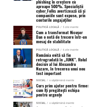
phishing în creștere cu
aproape 500%. Specialiștii
cyber_Folks avertizează că și
companiile sunt expuse, prin
conturile angajaților
POLITICĂ LOCALĂ
5 zile inainte
Cum a transformat Nicușor
Dan o notă de trecere într-un
mesaj de stabilitate
POLITICĂ LOCALĂ
6 zile inainte
România evită să fie
retrogradată în „JUNK”. Rolul
decisiv al lui Alexandru
Nazare, în trecerea unui nou
test important
SOCIAL
o săptămână inainte
Curs prim ajutor pentru firme:
cum îți pregătești echipa
pentru urgențe
SOCIAL
o săptămână inainte