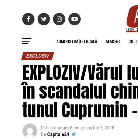
ADMINISTRAȚIE LOCALĂ
AFACERI
CULT
EXCLUSIV
EXPLOZIV/Vărul lu
în scandalul chin
tunul Cuprumin 
Publicat
acum 8 ani
pe
aprilie 5, 2018
De
Capitala24