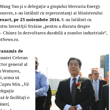
 Wang Yan și o delegație a grupului Mercuria Energy
urces, s-au întâlnit cu reprezentanți ai Ministerului
exact, pe 23 noiembrie 2016.
S-au întâlnit cu
ru Investiții Străine „pentru a discuta despre
 Chinez în dezvoltarea durabilă a zonelor industriale”,
otNews.ro.
transmis de
mpaniei Celeran
ctor general al
n Ventures,
i, urma să
 Cupru Min.
„Vă
elegația
 le facilitați o
ineri,