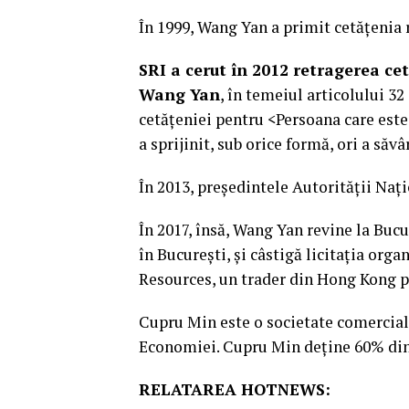
În 1999, Wang Yan a primit cetățenia
SRI a cerut în 2012 retragerea ce
Wang Yan
, în temeiul articolului 32
cetățeniei pentru <Persoana care este
a sprijinit, sub orice formă, ori a săv
În 2013, președintele Autorității Naț
În 2017, însă, Wang Yan revine la Bucu
în București, și câstigă licitația org
Resources, un trader din Hong Kong pe
Cupru Min este o societate comercială
Economiei. Cupru Min deține 60% din r
RELATAREA HOTNEWS: