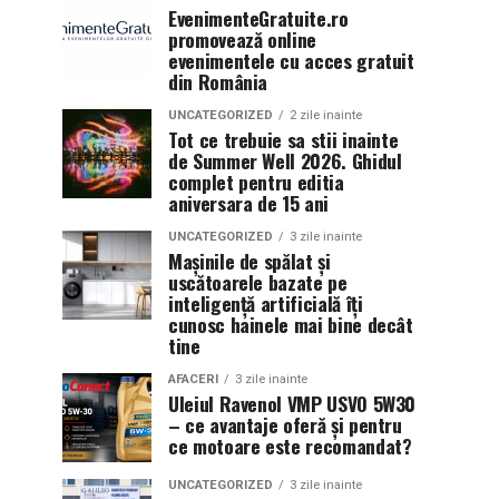
EvenimenteGratuite.ro
promovează online
evenimentele cu acces gratuit
din România
UNCATEGORIZED
2 zile inainte
Tot ce trebuie sa stii inainte
de Summer Well 2026. Ghidul
complet pentru editia
aniversara de 15 ani
UNCATEGORIZED
3 zile inainte
Mașinile de spălat și
uscătoarele bazate pe
inteligență artificială îți
cunosc hainele mai bine decât
tine
AFACERI
3 zile inainte
Uleiul Ravenol VMP USVO 5W30
– ce avantaje oferă și pentru
ce motoare este recomandat?
UNCATEGORIZED
3 zile inainte