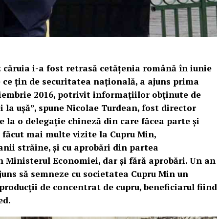
căruia i-a fost retrasă cetățenia română în iunie
e ce ţin de securitatea naţională, a ajuns prima
iembrie 2016, potrivit informațiilor obținute de
la ușă”, spune Nicolae Turdean, fost director
 la o delegație chineză din care făcea parte și
făcut mai multe vizite la Cupru Min,
nii străine, și cu aprobări din partea
 Ministerul Economiei, dar și fără aprobări. Un an
ajuns să semneze cu societatea Cupru Min un
roducții de concentrat de cupru, beneficiarul fiind
ed.