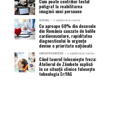
Cum poate contribui testul
poligraf la reabilitarea
imaginii unei persoane
SOCIAL
o săptămână inainte
Cu aproape 60% din decesele
din România cauzate de bolile
cardiovasculare, rapiditatea
diagnosticului în urgențe
devine o prioritate națională
UNCATEGORIZED
o săptămână inainte
Când laserul înlocuiește freza:
Atelierul de Zâmbete explică
în ce situații clinice folosește
tehnologia Er:YAG