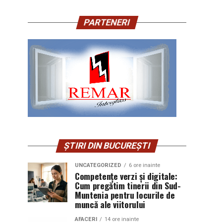
PARTENERI
ȘTIRI DIN BUCUREȘTI
UNCATEGORIZED
6 ore inainte
Competențe verzi și digitale:
Cum pregătim tinerii din Sud-
Muntenia pentru locurile de
muncă ale viitorului
AFACERI
14 ore inainte