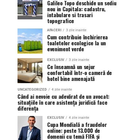
Galileo Topo deschide un sediu
nou in Capitala: cadastru,
intabulare si trasari
topografice
AFACERI
3 zile inainte
Cum contribuie închirierea
toaletelor ecologice la un
eveniment verde
EXCLUSIV
3 zile inainte
Ce înseamnă un sejur
confortabil într-o cameră de
hotel bine amenajată
UNCATEGORIZED
4 zile inainte
Când ai nevoie cu adevărat de un avocat:
situațiile în care asistența juridică face
diferența
EXCLUSIV
4 zile inainte
Cupa Mondială a fraudelor
online: peste 13.000 de
domenii cu temă FIFA și