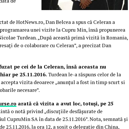
data de
tat de HotNews.ro, Dan Belcea a spus că Celeran a
u programarea unei vizite la Cupru Min, însă propunerea
 Nicolae Turdean. „După această primă vizită în Romania,
resați de o colaborare cu Celeran”, a precizat Dan
fuzat pe cei de la Celeran, însă aceasta nu
hiar pe 25.11.2016.
Turdean le-a răspuns celor de la
accepta vizita deoarece „anunțul a fost in timp scurt si
obarile necesare”.
urse.ro
arată că vizita a avut loc, totuși, pe 25
ntă o notă privind „discuțiile desfășurate de
iul CupruMin SA în data de 25.11.2016”. Nota, semnată și
e 25.11.2016, la ora 12, a sosit o delegație din China,