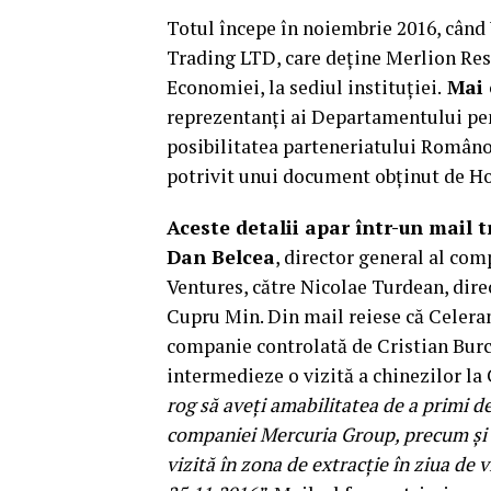
Totul începe în noiembrie 2016, când
Trading LTD, care deține Merlion Reso
Economiei, la sediul instituției.
Mai 
reprezentanți ai Departamentului pent
posibilitatea parteneriatului Româno-
potrivit unui document obținut de H
Aceste detalii apar într-un mail 
Dan Belcea
, director general al co
Ventures, către Nicolae Turdean, dire
Cupru Min. Din mail reiese că Celera
companie controlată de Cristian Burc
intermedieze o vizită a chinezilor la
rog să aveți amabilitatea de a primi d
companiei Mercuria Group, precum și să
vizită în zona de extracție în ziua de v