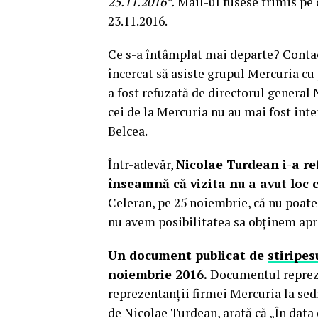
25.11.2016”.
Mail-ul fusese trimis pe 
23.11.2016.
Ce s-a întâmplat mai departe? Contac
încercat să asiste grupul Mercuria c
a fost refuzată de directorul general
cei de la Mercuria nu au mai fost inte
Belcea.
Într-adevăr,
Nicolae Turdean i-a re
înseamnă că vizita nu a avut loc c
Celeran, pe 25 noiembrie, că nu poate 
nu avem posibilitatea sa obținem apr
Un document publicat de
stiripes
noiembrie 2016.
Documentul reprezi
reprezentanții firmei Mercuria la sed
de Nicolae Turdean, arată că „În data d