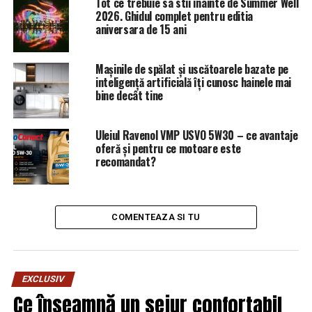
Tot ce trebuie sa stii inainte de Summer Well
pușcărie și a fost trimis în instanță în mai multe dosare.
2026. Ghidul complet pentru editia
De asemenea i-a fost sechestrată o mare parte din avere.
aniversara de 15 ani
Horia Simu
Mașinile de spălat și uscătoarele bazate pe
a spus într-
inteligență artificială îți cunosc hainele mai
o
bine decât tine
intervenție
telefonică la
Uleiul Ravenol VMP USVO 5W30 – ce avantaje
B1 că l-a
oferă și pentru ce motoare este
denunțat la
recomandat?
DNA pe
fostul șef al
Comunității
COMENTEAZA SI TU
Naționale de Informații, Daniel Moldoveanu, care a
mințit în privința sa.
El a spus că va mărturisi în fața unui judecător numele
EXCLUSIV
persoanelor pe care procurorii DNA i-au cerut să le
Ce înseamnă un sejur confortabil
denunțe.