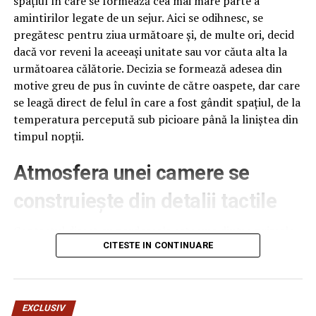
spațiul în care se formează cea mai mare parte a
amintirilor legate de un sejur. Aici se odihnesc, se
pregătesc pentru ziua următoare și, de multe ori, decid
Articolul
EXPLOZIV/Simu a acuzat șantajul din dosarele
dacă vor reveni la aceeași unitate sau vor căuta alta la
ANRP și umflarea prejudiciilor de către DNA/DUBLA
următoarea călătorie. Decizia se formează adesea din
MASURA A DNA
apare prima dată în
Ziarul Incisiv de
motive greu de pus în cuvinte de către oaspete, dar care
Prahova
.
se leagă direct de felul în care a fost gândit spațiul, de la
temperatura percepută sub picioare până la liniștea din
timpul nopții.
ARTICOLE PE ACEIASI TEMA:
PRIMA
URMATORUL
Atmosfera unei camere se
Avioane de vânătoare ruse s-au apropiat periculos de o
navă militară a SUA, în largul coastelor Siriei –
construiește din detalii tactile
Comisarul de Prahova
Contactul direct cu pardoseala este una dintre primele
NU RATATI
Exclusiv/Postul de director general al Politiei Locale
senzații fizice pe care le are un oaspete atunci când
CITESTE IN CONTINUARE
Ploiesti, scos la concurs? Sau va fi tot o numire
intră desculț în cameră, fie dimineața, fie la revenirea de
politica? – Comisarul de Prahova
pe drum, seara târziu. Textura și moliciunea potrivite,
oferite de
mocheta hotel
, pot schimba radical felul în
EXCLUSIV
care este percepută o cameră, chiar dacă restul