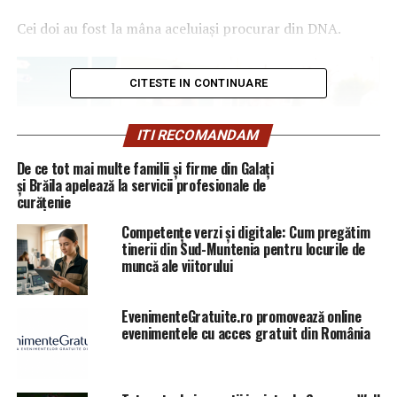
Cei doi au fost la mâna aceluiași procurar din DNA.
CITESTE IN CONTINUARE
ITI RECOMANDAM
De ce tot mai multe familii și firme din Galați
și Brăila apelează la servicii profesionale de
curățenie
Competențe verzi și digitale: Cum pregătim
tinerii din Sud-Muntenia pentru locurile de
muncă ale viitorului
Valentin Vișoiu (foto sus)
este unul din investitorii în
mai multe proiecte din București, printre care Domenii,
EvenimenteGratuite.ro promovează online
unul din cartierele de lux cu publicitate masivă în media.
evenimentele cu acces gratuit din România
Primul deoarece a făcut denunțuri a scăpat fără nici un
sechestru pe avere. Al doilea a stat mai multe luni în