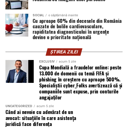
furnizor de hosting nu poate opri un utilizator să își
introducă parola pe o pagină clonată. În acel moment,
SOCIAL
o săptămână inainte
vigilența utilizatorului rămâne prima linie de apărare”,
Cu aproape 60% din decesele din România
explică Horațiu Șimon, Chief Technology Officer
cauzate de bolile cardiovasculare,
cyber_Folks România.
rapiditatea diagnosticului în urgențe
devine o prioritate națională
Subiectul a fost semnalat și de FBI, care a inclus în
informările din ultima lună amenințările asociate
ȘTIREA ZILEI
turneului, de la fraude online și furtul datelor până la
EXCLUSIV
acum 5 zile
operațiuni de dezinformare.
Cupa Mondială a fraudelor online: peste
13.000 de domenii cu temă FIFA și
Avertismentele publice s-au concentrat în principal
phishing în creștere cu aproape 500%.
asupra fanilor și infrastructurii orașelor gazdă, însă
Specialiștii cyber_Folks avertizează că și
specialiștii atrag atenția că firmele pot fi afectate
companiile sunt expuse, prin conturile
angajaților
inclusiv atunci când nu au nicio legătură directă cu
industria sportului, turismului sau vânzarea de bilete.
UNCATEGORIZED
acum 5 zile
Când ai nevoie cu adevărat de un
Atacurile sunt mai eficiente în contextul
avocat: situațiile în care asistența
evenimentelor globale
juridică face diferența