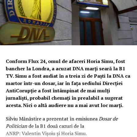
Conform Flux 24, omul de afaceri Horia Simu, fost
bancher la Londra, a acuzat DNA marți seară la B1
TV. Simu a fost audiat în a treia zi de Paști la DNA ca
martor într-un dosar, iar în fața sediului Direcției
AntiCorupție a fost întâmpinat de mai mulți
jurnaliști, probabil chemați în prealabil a sugerat
acesta. Nici o altă audiere nu a mai avut loc marți.
Silviu Mănăstire a prezentat în emisiunea
Dosar de
Politician
de la B1 două cazuri de la
ANRP: Valentin Vişoiu și Horia Simu.