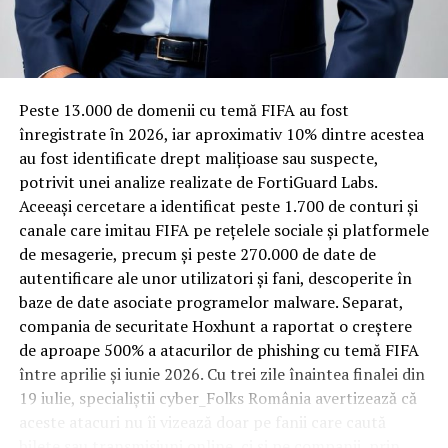
Rotația rapidă a oaspeților cere
materiale rezistente
Spre diferență de o locuință obișnuită, o cameră de hotel
Peste 13.000 de domenii cu temă FIFA au fost
trece printr-un ciclu de utilizare intensă: oaspeți diferiți,
înregistrate ȋn 2026, iar aproximativ 10% dintre acestea
bagaje trase pe roți, curățenie zilnică, uneori mai multe
au fost identificate drept malițioase sau suspecte,
rezervări consecutive în aceeași săptămână. Această
potrivit unei analize realizate de FortiGuard Labs.
frecvență ridicată de utilizare pune presiune reală pe
Aceeași cercetare a identificat peste 1.700 de conturi și
orice suprafață, iar pardoseala este printre primele
canale care imitau FIFA pe rețelele sociale și platformele
elemente afectate vizibil, mai ales în zona din jurul
de mesagerie, precum și peste 270.000 de date de
patului și a ușii de acces.
autentificare ale unor utilizatori și fani, descoperite în
baze de date asociate programelor malware. Separat,
În etapa de renovare sau construcție, administratorii
compania de securitate Hoxhunt a raportat o creștere
care iau în calcul
mocheta trafic intens
pentru zonele
de aproape 500% a atacurilor de phishing cu temă FIFA
cu rotație mare reduc riscul de uzură prematură și de
între aprilie și iunie 2026. Cu trei zile înaintea finalei din
decolorare vizibilă în punctele de trecere frecventă. Este
19 iulie, specialiștii cyber_Folks România avertizează că
o decizie care ține mai puțin de stil și mai mult de
aceste atacuri nu îi vizează doar pe fanii care caută
longevitatea reală a investiției în amenajare, vizibilă abia
bilete sau transmisiuni online, ci și pe companii, prin