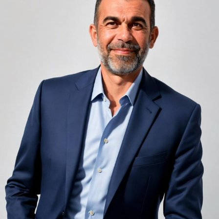
unele de altele, separate de pereți care nu pot fi făcuți
infinit de groși din motive practice și economice.
Zgomotul pașilor din camera de sus sau din coridorul
adiacent rămâne una dintre cele mai frecvente
nemulțumiri semnalate de oaspeți în recenziile online,
chiar și la unități altfel apreciate pentru servicii și
locație. De multe ori, oaspeții nu identifică pardoseala
drept sursa reală a problemei, ci descriu simplu senzația
de spațiu zgomotos sau agitat.
Pardoseala joacă un rol important în absorbția acestor
sunete, mai ales în zonele de trecere frecventă dintre
cameră și baie sau dintre pat și fereastră. Un material cu
proprietăți fonoabsorbante bune reduce transmiterea
zgomotului către camerele vecine și către etajele
inferioare, un aspect esențial mai ales în clădirile mai
vechi, cu structuri care nu au fost proiectate inițial
pentru izolare fonică performantă.