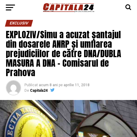
EXCLUSIV
EXPLOZIV/Simu a acuzat șantajul
din dosarele ANRP și umflarea
prejudiciilor de către DNA/DUBLA
MASURA A DNA – Comisarul de
Prahova
Publicat
acum 8 ani
pe
aprilie 11, 2018
De
Capitala24