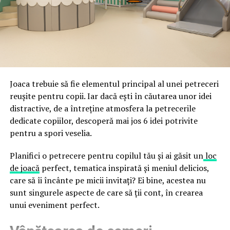
acestor decizii tehnice cu identitatea vizuală a unității,
fraude care exploatează încrederea în brand.
astfel încât confortul și estetica să funcționeze
împreună, nu în tensiune una cu cealaltă, pe toată
Directoratul Național de Securitate Cibernetică (DNSC)
durata de viață a amenajării, indiferent de câte sezoane
a avertizat, la rândul său, asupra amenințărilor asociate
trec de la deschiderea propriu-zisă a hotelului.
Cupei Mondiale FIFA 2026, de la site-uri și concursuri
false până la tentative de furt al datelor personale și
financiare. Instituția recomandă verificarea atentă a
Joaca trebuie să fie elementul principal al unei petreceri
sursei mesajelor și raportarea incidentelor la numărul
reușite pentru copii. Iar dacă ești în căutarea unor idei
unic 1911.
distractive, de a întreține atmosfera la petrecerile
dedicate copiilor, descoperă mai jos 6 idei potrivite
Campaniile identificate în ultimele săptămâni folosesc
pentru a spori veselia.
site-uri care imită platformele oficiale FIFA, aplicații
false de streaming, coduri QR malițioase și mesaje care
Planifici o petrecere pentru copilul tău și ai găsit un
loc
promit bilete, rambursări, premii sau acces gratuit la
de joacă
perfect, tematica inspirată și meniul delicios,
meciuri. FBI a emis în luna mai un avertisment privind
care să îi încânte pe micii invitați? Ei bine, acestea nu
site-urile care clonează platforma oficială prin
sunt singurele aspecte de care să ții cont, în crearea
modificări minore ale denumirii domeniului, precum
unui eveniment perfect.
introducerea sau schimbarea unei singure litere, pentru
a colecta date personale și bancare.