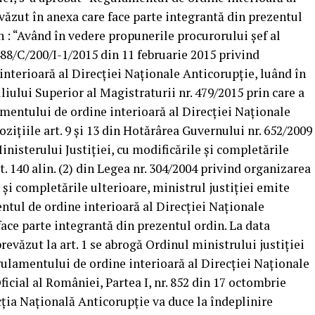
văzut în anexa care face parte integrantă din prezentul
n : “Având în vedere propunerile procurorului șef al
488/C/200/I-1/2015 din 11 februarie 2015 privind
nterioară al Direcției Naționale Anticorupție, luând în
iului Superior al Magistraturii nr. 479/2015 prin care a
amentului de ordine interioară al Direcției Naționale
zițiile art. 9 și 13 din Hotărârea Guvernului nr. 652/2009
nisterului Justiției, cu modificările și completările
t. 140 alin. (2) din Legea nr. 304/2004 privind organizarea
e și completările ulterioare, ministrul justiției emite
tul de ordine interioară al Direcției Naționale
face parte integrantă din prezentul ordin. La data
revăzut la art. 1 se abrogă Ordinul ministrului justiției
ulamentului de ordine interioară al Direcției Naționale
icial al României, Partea I, nr. 852 din 17 octombrie
cția Națională Anticorupție va duce la îndeplinire