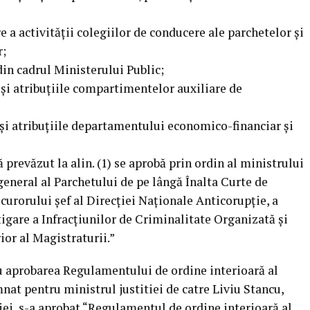
 a activităţii colegiilor de conducere ale parchetelor şi
r;
din cadrul Ministerului Public;
şi atribuţiile compartimentelor auxiliare de
şi atribuţiile departamentului economico-financiar şi
prevăzut la alin. (1) se aprobă prin ordin al ministrului
general al Parchetului de pe lângă Înalta Curte de
ocurorului şef al Direcţiei Naţionale Anticorupţie, a
tigare a Infracţiunilor de Criminalitate Organizată şi
ior al Magistraturii.”
ru aprobarea Regulamentului de ordine interioară al
nat pentru ministrul justitiei de catre Liviu Stancu,
tiei, s-a aprobat “Regulamentul de ordine interioară al