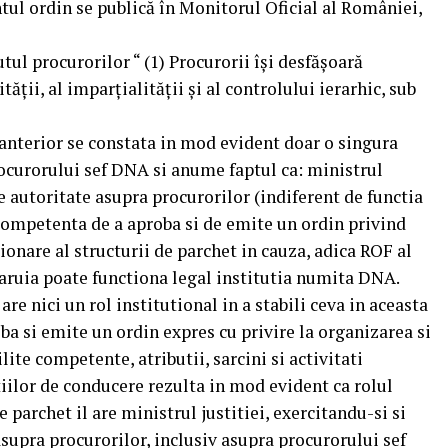
ntul ordin se publică în Monitorul Oficial al României,
tul procurorilor “ (1) Procurorii îşi desfăşoară
tăţii, al imparţialităţii şi al controlului ierarhic, sub
anterior se constata in mod evident doar o singura
rocurorului sef DNA si anume faptul ca: ministrul
ie autoritate asupra procurorilor (indiferent de functia
l/competenta de a aproba si de emite un ordin privind
nare al structurii de parchet in cauza, adica ROF al
aruia poate functiona legal institutia numita DNA.
e nici un rol institutional in a stabili ceva in aceasta
ba si emite un ordin expres cu privire la organizarea si
ite competente, atributii, sarcini si activitati
tiilor de conducere rezulta in mod evident ca rolul
parchet il are ministrul justitiei, exercitandu-si si
asupra procurorilor, inclusiv asupra procurorului sef