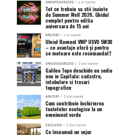
UNCATEGORIZED
o zi inainte
Tot ce trebuie sa stii inainte
de Summer Well 2026. Ghidul
complet pentru editia
aniversara de 15 ani
AFACERI
o zi inainte
Uleiul Ravenol VMP USVO 5W30
– ce avantaje oferă și pentru
ce motoare este recomandat?
UNCATEGORIZED
2 zile inainte
Galileo Topo deschide un sediu
nou in Capitala: cadastru,
intabulare si trasari
topografice
AFACERI
2 zile inainte
Cum contribuie închirierea
toaletelor ecologice la un
eveniment verde
EXCLUSIV
2 zile inainte
Ce înseamnă un sejur