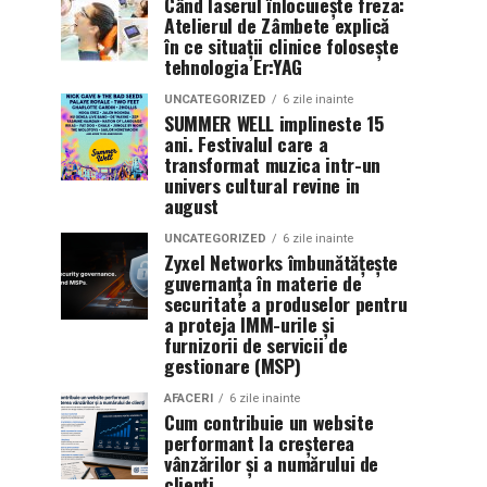
Când laserul înlocuiește freza:
Atelierul de Zâmbete explică
în ce situații clinice folosește
tehnologia Er:YAG
UNCATEGORIZED
6 zile inainte
SUMMER WELL implineste 15
ani. Festivalul care a
transformat muzica intr-un
univers cultural revine in
august
UNCATEGORIZED
6 zile inainte
Zyxel Networks îmbunătățește
guvernanța în materie de
securitate a produselor pentru
a proteja IMM-urile și
furnizorii de servicii de
gestionare (MSP)
AFACERI
6 zile inainte
Cum contribuie un website
performant la creșterea
vânzărilor și a numărului de
clienți