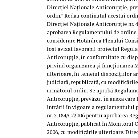
Direcției Naționale Anticorupție, pre
ordin.” Redau continutul acestui ordi
Direcției Naționale Anticorupție nr. 
aprobarea Regulamentului de ordine i
considerare Hotărârea Plenului Consil
fost avizat favorabil proiectul Regul
Anticorupție, în conformitate cu dispo
privind organizarea și funcționarea Mi
ulterioare, în temeiul dispozițiilor ar
judiciară, republicată, cu modificăril
următorul ordin: Se aprobă Regulamen
Anticorupție, prevăzut în anexa care 
intrării în vigoare a regulamentului p
nr. 2.184/C/2006 pentru aprobarea Reg
Anticorupție, publicat în Monitorul Of
2006, cu modificările ulterioare. Dire