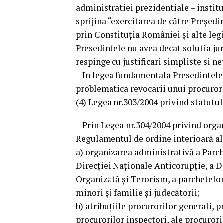
administratiei prezidentiale – institu
sprijina “exercitarea de către Președi
prin Constituția României și alte legi”
Presedintele nu avea decat solutia ju
respinge cu justificari simpliste si ne
– In legea fundamentala Presedintele
problematica revocarii unui procuror se
(4) Legea nr.303/2004 privind statutul
– Prin Legea nr.304/2004 privind organ
Regulamentul de ordine interioară al 
a) organizarea administrativă a Parche
Direcţiei Naţionale Anticorupţie, a Di
Organizată şi Terorism, a parchetelor 
minori şi familie şi judecătorii;
b) atribuţiile procurorilor generali, p
procurorilor inspectori, ale procuroril