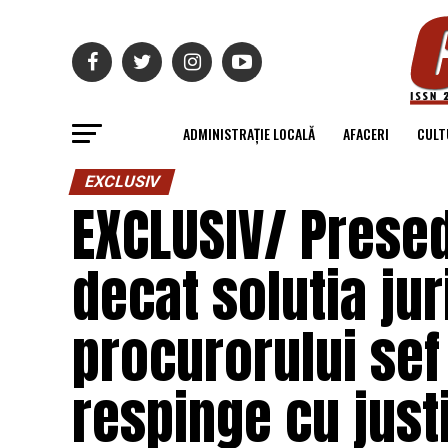
ADMINISTRAȚIE LOCALĂ
AFACERI
CULT
EXCLUSIV
EXCLUSIV/ Prese
decat solutia ju
procurorului sef 
respinge cu justi