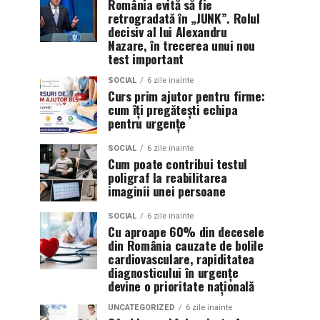
România evită să fie
retrogradată în „JUNK”. Rolul
decisiv al lui Alexandru
Nazare, în trecerea unui nou
test important
SOCIAL
6 zile inainte
Curs prim ajutor pentru firme:
cum îți pregătești echipa
pentru urgențe
SOCIAL
6 zile inainte
Cum poate contribui testul
poligraf la reabilitarea
imaginii unei persoane
SOCIAL
6 zile inainte
Cu aproape 60% din decesele
din România cauzate de bolile
cardiovasculare, rapiditatea
diagnosticului în urgențe
devine o prioritate națională
UNCATEGORIZED
6 zile inainte