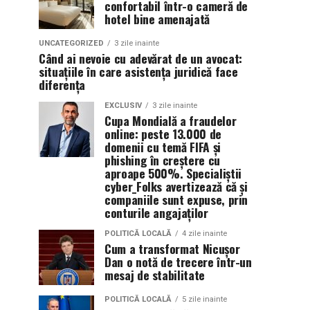
confortabil într-o cameră de
hotel bine amenajată
UNCATEGORIZED
3 zile inainte
Când ai nevoie cu adevărat de un avocat:
situațiile în care asistența juridică face
diferența
EXCLUSIV
3 zile inainte
Cupa Mondială a fraudelor
online: peste 13.000 de
domenii cu temă FIFA și
phishing în creștere cu
aproape 500%. Specialiștii
cyber_Folks avertizează că și
companiile sunt expuse, prin
conturile angajaților
POLITICĂ LOCALĂ
4 zile inainte
Cum a transformat Nicușor
Dan o notă de trecere într-un
mesaj de stabilitate
POLITICĂ LOCALĂ
5 zile inainte