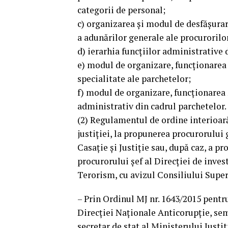
categorii de personal;
c) organizarea şi modul de desfăşurare
a adunărilor generale ale procurorilo
d) ierarhia funcţiilor administrative 
e) modul de organizare, funcţionarea 
specialitate ale parchetelor;
f) modul de organizare, funcţionarea 
administrativ din cadrul parchetelor.
(2) Regulamentul de ordine interioară 
justiţiei, la propunerea procurorului 
Casaţie şi Justiţie sau, după caz, a pr
procurorului şef al Direcţiei de inves
Terorism, cu avizul Consiliului Super
– Prin Ordinul MJ nr. 1643/2015 pent
Direcției Naționale Anticorupție, sem
secretar de stat al Ministerului Justi