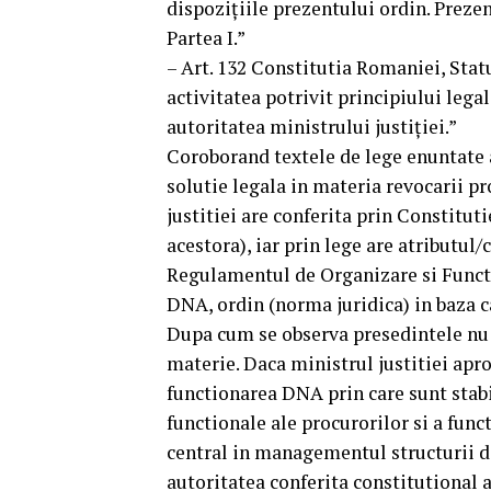
dispozițiile prezentului ordin. Preze
Partea I.”
– Art. 132 Constitutia Romaniei, Statu
activitatea potrivit principiului legali
autoritatea ministrului justiţiei.”
Coroborand textele de lege enuntate 
solutie legala in materia revocarii p
justitiei are conferita prin Constitut
acestora), iar prin lege are atributu
Regulamentul de Organizare si Functio
DNA, ordin (norma juridica) in baza c
Dupa cum se observa presedintele nu ar
materie. Daca ministrul justitiei apro
functionarea DNA prin care sunt stabil
functionale ale procurorilor si a func
central in managementul structurii de 
autoritatea conferita constitutional 