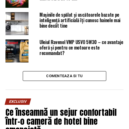
OPINIE/ Accederea SRI in anul 2010 in selectul Club de
la Berna a fost o realizare deosebita – Comisarul de
Mașinile de spălat și uscătoarele bazate pe
Prahova
inteligență artificială îți cunosc hainele mai
bine decât tine
NU RATATI
Fratele chestorului Bogdan Despescu s-a spinzurat –
Comisarul de Prahova
Uleiul Ravenol VMP USVO 5W30 – ce avantaje
oferă și pentru ce motoare este
recomandat?
COMENTEAZA SI TU
EXCLUSIV
Ce înseamnă un sejur confortabil
într-o cameră de hotel bine