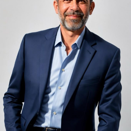
Zgomotul pașilor din camera de sus sau din coridorul
adiacent rămâne una dintre cele mai frecvente
nemulțumiri semnalate de oaspeți în recenziile online,
chiar și la unități altfel apreciate pentru servicii și
locație. De multe ori, oaspeții nu identifică pardoseala
drept sursa reală a problemei, ci descriu simplu senzația
de spațiu zgomotos sau agitat.
Pardoseala joacă un rol important în absorbția acestor
sunete, mai ales în zonele de trecere frecventă dintre
cameră și baie sau dintre pat și fereastră. Un material cu
proprietăți fonoabsorbante bune reduce transmiterea
zgomotului către camerele vecine și către etajele
inferioare, un aspect esențial mai ales în clădirile mai
vechi, cu structuri care nu au fost proiectate inițial
pentru izolare fonică performantă.
Rotația rapidă a oaspeților cere