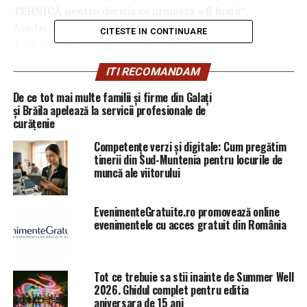
TEHNICĂ pentru decizia ce urmează a fi luată”
Așadar, pentru a o revoca trebuia așa:
CITESTE IN CONTINUARE
1. Să revoce toată conducerea DNA;
2. Să o numească ”propunere”
ITI RECOMANDAM
3. Să nu spună ce funcții a avut
4. FUNDAMENTAREA TEHNICĂ a deciziei a fost luată în
De ce tot mai multe familii și firme din Galați
3 minute, cât a durat votul la Secția Minune, iar pentru
și Brăila apelează la servicii profesionale de
curățenie
faptul că Băsescu a numit-o FĂRĂ AVIZ CSM pe aceeași
Slujire trebuie invalidată numirea… și așa se anulează și
Competențe verzi și digitale: Cum pregătim
faimosul Protocol.
tinerii din Sud-Muntenia pentru locurile de
muncă ale viitorului
Păi
#
băbăieți
, atât puteți? Deci se poate să existe unii mai
slabi chiar decât Coldea?
PS – În 30 de secunde Tudorel a zis că nu i-au citit bine
EvenimenteGratuite.ro promovează online
evenimentele cu acces gratuit din România
legile băieții. Hai cu egalarea!, scrie pe pagina sa de
socializare Ingrid Mocanu. (Simona F.).
Tot ce trebuie sa stii inainte de Summer Well
ARTICOLE PE ACEIASI TEMA:
PRIMA
2026. Ghidul complet pentru editia
aniversara de 15 ani
URMATORUL