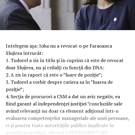
Intelegem așa: Ioha nu a revocat-o pe Faraoanca
Slujirea întrucât:
1. Tudorel a zis în titlu și în cuprins că este de revocat
doar Slujirea, nu și ceilalți cu funcții din DNA:
2. A zis în raport că este o ”luare de poziție”;
3. Tudorel a vorbit despre cariera sa în ”luarea de
poziție”;
4. Secția de procurori a CSM a dat un aviz negativ, ea
fiind garant al independenței justiției ”concluziile sale
având relevanță nu doar ca element adițional într-o
evaluarea competențelor manageriale ale unei persoane,
ci și pentru toate autoritățile publice implicate în
această procedură, oferind o FUNDAMENTARE