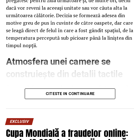
pregătesc pentru ziua următoare și, de multe ori, decid
dacă vor reveni la aceeași unitate sau vor căuta alta la
următoarea călătorie. Decizia se formează adesea din
motive greu de pus în cuvinte de către oaspete, dar care
se leagă direct de felul în care a fost gândit spațiul, de la
temperatura percepută sub picioare până la liniștea din
timpul nopții.
Atmosfera unei camere se
construiește din detalii tactile
Contactul direct cu pardoseala este una dintre primele
senzații fizice pe care le are un oaspete atunci când
CITESTE IN CONTINUARE
intră desculț în cameră, fie dimineața, fie la revenirea de
pe drum, seara târziu. Textura și moliciunea potrivite,
oferite de
mocheta hotel
, pot schimba radical felul în
EXCLUSIV
care este percepută o cameră, chiar dacă restul
Cupa Mondială a fraudelor online:
mobilierului rămâne identic de la o unitate la alta din
același lanț hotelier internațional.