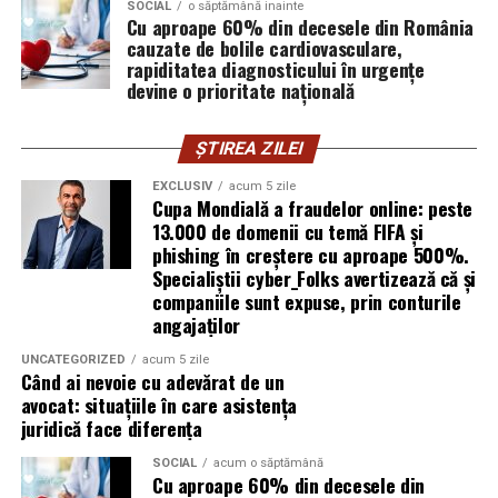
SOCIAL
o săptămână inainte
vigilența utilizatorului rămâne prima linie de apărare”,
Cu aproape 60% din decesele din România
explică Horațiu Șimon, Chief Technology Officer
cauzate de bolile cardiovasculare,
cyber_Folks România.
rapiditatea diagnosticului în urgențe
devine o prioritate națională
Subiectul a fost semnalat și de FBI, care a inclus în
informările din ultima lună amenințările asociate
ȘTIREA ZILEI
turneului, de la fraude online și furtul datelor până la
EXCLUSIV
acum 5 zile
operațiuni de dezinformare.
Cupa Mondială a fraudelor online: peste
13.000 de domenii cu temă FIFA și
Avertismentele publice s-au concentrat în principal
phishing în creștere cu aproape 500%.
asupra fanilor și infrastructurii orașelor gazdă, însă
Specialiștii cyber_Folks avertizează că și
specialiștii atrag atenția că firmele pot fi afectate
companiile sunt expuse, prin conturile
angajaților
inclusiv atunci când nu au nicio legătură directă cu
industria sportului, turismului sau vânzarea de bilete.
UNCATEGORIZED
acum 5 zile
Când ai nevoie cu adevărat de un
Atacurile sunt mai eficiente în contextul
avocat: situațiile în care asistența
evenimentelor globale
juridică face diferența
SOCIAL
acum o săptămână
Campaniile de phishing asociate evenimentelor
Cu aproape 60% din decesele din