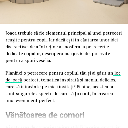
împreună, nu în tensiune una cu cealaltă, pe toată
Directoratul Național de Securitate Cibernetică (DNSC)
durata de viață a amenajării, indiferent de câte sezoane
a avertizat, la rândul său, asupra amenințărilor asociate
trec de la deschiderea propriu-zisă a hotelului.
Cupei Mondiale FIFA 2026, de la site-uri și concursuri
false până la tentative de furt al datelor personale și
financiare. Instituția recomandă verificarea atentă a
Joaca trebuie să fie elementul principal al unei petreceri
sursei mesajelor și raportarea incidentelor la numărul
reușite pentru copii. Iar dacă ești în căutarea unor idei
unic 1911.
distractive, de a întreține atmosfera la petrecerile
dedicate copiilor, descoperă mai jos 6 idei potrivite
Campaniile identificate în ultimele săptămâni folosesc
pentru a spori veselia.
site-uri care imită platformele oficiale FIFA, aplicații
false de streaming, coduri QR malițioase și mesaje care
Planifici o petrecere pentru copilul tău și ai găsit un
loc
promit bilete, rambursări, premii sau acces gratuit la
de joacă
perfect, tematica inspirată și meniul delicios,
meciuri. FBI a emis în luna mai un avertisment privind
care să îi încânte pe micii invitați? Ei bine, acestea nu
site-urile care clonează platforma oficială prin
sunt singurele aspecte de care să ții cont, în crearea
modificări minore ale denumirii domeniului, precum
unui eveniment perfect.
introducerea sau schimbarea unei singure litere, pentru
Vânătoarea de comori
a colecta date personale și bancare.
Un singur grup de atacatori, denumit „Ghost Stadium”
Vânătoarea de comori este irezistibilă la orice vârstă, iar