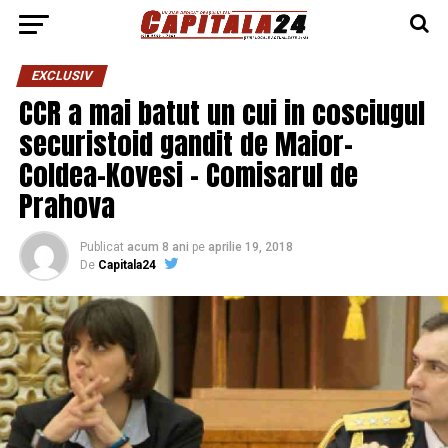
EXCLUSIV
CCR a mai batut un cui in cosciugul
securistoid gandit de Maior-
Coldea-Kovesi – Comisarul de
Prahova
Publicat
acum 8 ani
pe
aprilie 19, 2018
De
Capitala24