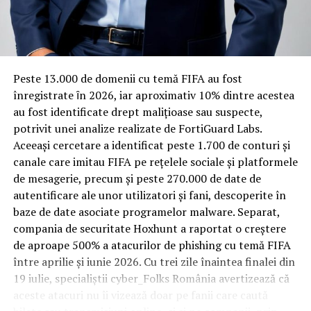
Rotația rapidă a oaspeților cere
materiale rezistente
Spre diferență de o locuință obișnuită, o cameră de hotel
Peste 13.000 de domenii cu temă FIFA au fost
trece printr-un ciclu de utilizare intensă: oaspeți diferiți,
înregistrate ȋn 2026, iar aproximativ 10% dintre acestea
bagaje trase pe roți, curățenie zilnică, uneori mai multe
au fost identificate drept malițioase sau suspecte,
rezervări consecutive în aceeași săptămână. Această
potrivit unei analize realizate de FortiGuard Labs.
frecvență ridicată de utilizare pune presiune reală pe
Aceeași cercetare a identificat peste 1.700 de conturi și
orice suprafață, iar pardoseala este printre primele
canale care imitau FIFA pe rețelele sociale și platformele
elemente afectate vizibil, mai ales în zona din jurul
de mesagerie, precum și peste 270.000 de date de
patului și a ușii de acces.
autentificare ale unor utilizatori și fani, descoperite în
baze de date asociate programelor malware. Separat,
În etapa de renovare sau construcție, administratorii
compania de securitate Hoxhunt a raportat o creștere
care iau în calcul
mocheta trafic intens
pentru zonele
de aproape 500% a atacurilor de phishing cu temă FIFA
cu rotație mare reduc riscul de uzură prematură și de
între aprilie și iunie 2026. Cu trei zile înaintea finalei din
decolorare vizibilă în punctele de trecere frecventă. Este
19 iulie, specialiștii cyber_Folks România avertizează că
o decizie care ține mai puțin de stil și mai mult de
aceste atacuri nu îi vizează doar pe fanii care caută
longevitatea reală a investiției în amenajare, vizibilă abia