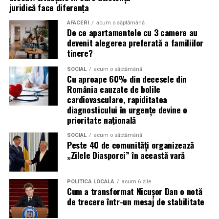
juridică face diferența
Campaniile de phishing asociate evenimentelor
AFACERI
acum o săptămână
importante profită de interesul public ridicat, de
De ce apartamentele cu 3 camere au
presiunea timpului și de teama utilizatorilor că ar putea
devenit alegerea preferată a familiilor
pierde o ofertă sau o oportunitate. Mesajele care anunță
tinere?
ultimele bilete disponibile, acces limitat la o transmisie
SOCIAL
acum o săptămână
sau câștigarea unui premiu pot determina utilizatorii să
Cu aproape 60% din decesele din
reacționeze înainte de a verifica sursa.
România cauzate de bolile
cardiovasculare, rapiditatea
Turneul se încheie pe 19 iulie, iar specialiștii anticipează
diagnosticului în urgențe devine o
o intensificare a activității frauduloase în perioada
prioritate națională
finalei. Printre cele mai utilizate pretexte se numără
SOCIAL
acum o săptămână
transmisiunile pirat, biletele revândute, pariurile,
Peste 40 de comunități organizează
tombolele, concursurile și falsele oferte de călătorie.
„Zilele Diasporei” în această vară
Pentru a răspunde riscurilor tot mai complexe,
POLITICĂ LOCALĂ
acum 6 zile
cyber_Folks a lansat la finalul lunii iunie robo_Folks,
Cum a transformat Nicușor Dan o notă
primul asistent AI integrat într-un panou de hosting
de trecere într-un mesaj de stabilitate
din România. Acesta poate efectua, la cererea