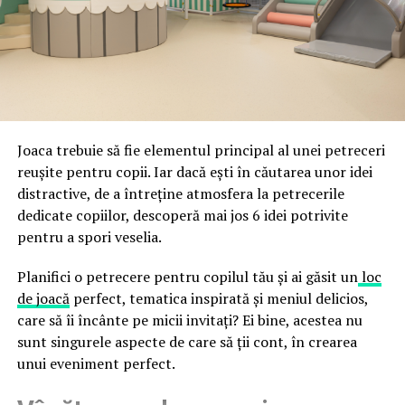
ceea ce crește riscul de email spoofing, phishing și
acestor decizii tehnice cu identitatea vizuală a unității,
fraude care exploatează încrederea în brand.
astfel încât confortul și estetica să funcționeze
împreună, nu în tensiune una cu cealaltă, pe toată
Directoratul Național de Securitate Cibernetică (DNSC)
durata de viață a amenajării, indiferent de câte sezoane
a avertizat, la rândul său, asupra amenințărilor asociate
trec de la deschiderea propriu-zisă a hotelului.
Cupei Mondiale FIFA 2026, de la site-uri și concursuri
false până la tentative de furt al datelor personale și
financiare. Instituția recomandă verificarea atentă a
Joaca trebuie să fie elementul principal al unei petreceri
sursei mesajelor și raportarea incidentelor la numărul
reușite pentru copii. Iar dacă ești în căutarea unor idei
unic 1911.
distractive, de a întreține atmosfera la petrecerile
dedicate copiilor, descoperă mai jos 6 idei potrivite
Campaniile identificate în ultimele săptămâni folosesc
pentru a spori veselia.
site-uri care imită platformele oficiale FIFA, aplicații
false de streaming, coduri QR malițioase și mesaje care
Planifici o petrecere pentru copilul tău și ai găsit un
loc
promit bilete, rambursări, premii sau acces gratuit la
de joacă
perfect, tematica inspirată și meniul delicios,
meciuri. FBI a emis în luna mai un avertisment privind
care să îi încânte pe micii invitați? Ei bine, acestea nu
site-urile care clonează platforma oficială prin
sunt singurele aspecte de care să ții cont, în crearea
modificări minore ale denumirii domeniului, precum
unui eveniment perfect.
introducerea sau schimbarea unei singure litere, pentru