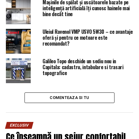
Mașinile de spălat și uscătoarele bazate pe
#CCR
inteligență artificială îți cunosc hainele mai
bine decât tine
https://www.ccr.ro/files/products/decizia_91.pdf
Uleiul Ravenol VMP USVO 5W30 – ce avantaje
oferă și pentru ce motoare este
recomandat?
Articolul
CCR a mai batut un cui in cosciugul securistoid
gandit de Maior-Coldea-Kovesi
apare prima dată în
Ziarul Incisiv de Prahova
.
Galileo Topo deschide un sediu nou in
Capitala: cadastru, intabulare si trasari
topografice
ARTICOLE PE ACEIASI TEMA:
PRIMA
URMATORUL
De ce DNA intervine în acest scandal de corupție cu o
întîrziere de nouă ani? – Comisarul de Prahova
COMENTEAZA SI TU
NU RATATI
EXPLOZIV/Hellvig, racolat de Maior!/ Eduard Hellvig,
„mana moarta” a lui Iohannis in sistem – Comisarul de
EXCLUSIV
Prahova
Ce înseamnă un sejur confortabil