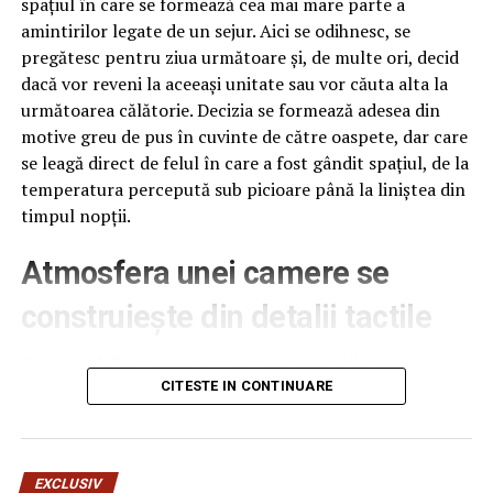
spațiul în care se formează cea mai mare parte a
amintirilor legate de un sejur. Aici se odihnesc, se
pregătesc pentru ziua următoare și, de multe ori, decid
dacă vor reveni la aceeași unitate sau vor căuta alta la
următoarea călătorie. Decizia se formează adesea din
motive greu de pus în cuvinte de către oaspete, dar care
se leagă direct de felul în care a fost gândit spațiul, de la
temperatura percepută sub picioare până la liniștea din
timpul nopții.
Atmosfera unei camere se
construiește din detalii tactile
Contactul direct cu pardoseala este una dintre primele
senzații fizice pe care le are un oaspete atunci când
CITESTE IN CONTINUARE
intră desculț în cameră, fie dimineața, fie la revenirea de
pe drum, seara târziu. Textura și moliciunea potrivite,
oferite de
mocheta hotel
, pot schimba radical felul în
EXCLUSIV