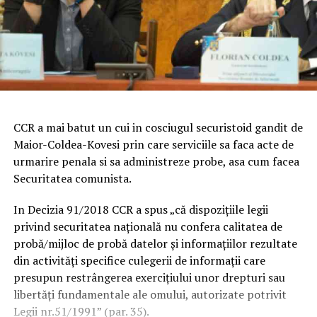
CCR a mai batut un cui in cosciugul securistoid gandit de
Maior-Coldea-Kovesi prin care serviciile sa faca acte de
urmarire penala si sa administreze probe, asa cum facea
Securitatea comunista.
In Decizia 91/2018 CCR a spus „că dispozițiile legii
privind securitatea națională nu confera calitatea de
probă/mijloc de probă datelor și informațiilor rezultate
din activități specifice culegerii de informații care
presupun restrângerea exercițiului unor drepturi sau
libertăți fundamentale ale omului, autorizate potrivit
Legii nr.51/1991” (par. 35).