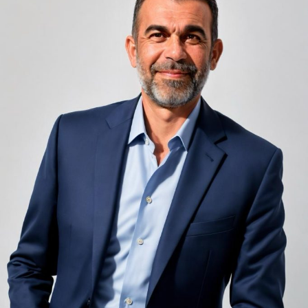
unele de altele, separate de pereți care nu pot fi făcuți
infinit de groși din motive practice și economice.
Zgomotul pașilor din camera de sus sau din coridorul
adiacent rămâne una dintre cele mai frecvente
nemulțumiri semnalate de oaspeți în recenziile online,
chiar și la unități altfel apreciate pentru servicii și
locație. De multe ori, oaspeții nu identifică pardoseala
drept sursa reală a problemei, ci descriu simplu senzația
de spațiu zgomotos sau agitat.
Pardoseala joacă un rol important în absorbția acestor
sunete, mai ales în zonele de trecere frecventă dintre
cameră și baie sau dintre pat și fereastră. Un material cu
proprietăți fonoabsorbante bune reduce transmiterea
zgomotului către camerele vecine și către etajele
inferioare, un aspect esențial mai ales în clădirile mai
vechi, cu structuri care nu au fost proiectate inițial
pentru izolare fonică performantă.