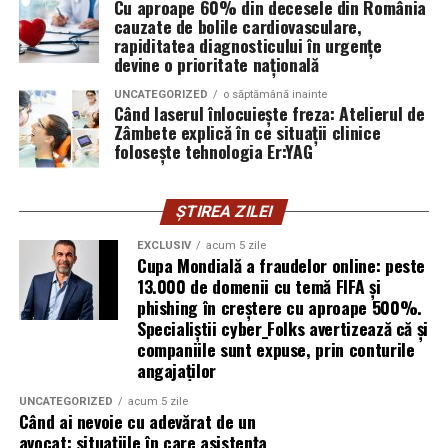
Cu aproape 60% din decesele din România
furnizor de hosting nu poate opri un utilizator să își
cauzate de bolile cardiovasculare,
introducă parola pe o pagină clonată. În acel moment,
rapiditatea diagnosticului în urgențe
vigilența utilizatorului rămâne prima linie de apărare”,
devine o prioritate națională
explică Horațiu Șimon, Chief Technology Officer
UNCATEGORIZED
o săptămână inainte
cyber_Folks România.
Când laserul înlocuiește freza: Atelierul de
Zâmbete explică în ce situații clinice
folosește tehnologia Er:YAG
Subiectul a fost semnalat și de FBI, care a inclus în
informările din ultima lună amenințările asociate
turneului, de la fraude online și furtul datelor până la
ȘTIREA ZILEI
operațiuni de dezinformare.
EXCLUSIV
acum 5 zile
Cupa Mondială a fraudelor online: peste
Avertismentele publice s-au concentrat în principal
13.000 de domenii cu temă FIFA și
asupra fanilor și infrastructurii orașelor gazdă, însă
phishing în creștere cu aproape 500%.
specialiștii atrag atenția că firmele pot fi afectate
Specialiștii cyber_Folks avertizează că și
inclusiv atunci când nu au nicio legătură directă cu
companiile sunt expuse, prin conturile
industria sportului, turismului sau vânzarea de bilete.
angajaților
UNCATEGORIZED
acum 5 zile
Atacurile sunt mai eficiente în contextul
Când ai nevoie cu adevărat de un
evenimentelor globale
avocat: situațiile în care asistența