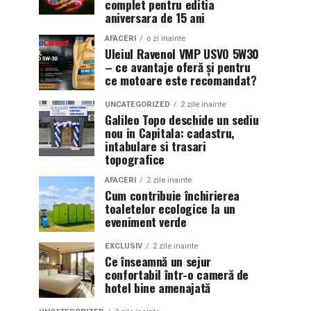
complet pentru editia
aniversara de 15 ani
AFACERI
o zi inainte
Uleiul Ravenol VMP USVO 5W30
– ce avantaje oferă și pentru
ce motoare este recomandat?
UNCATEGORIZED
2 zile inainte
Galileo Topo deschide un sediu
nou in Capitala: cadastru,
intabulare si trasari
topografice
AFACERI
2 zile inainte
Cum contribuie închirierea
toaletelor ecologice la un
eveniment verde
EXCLUSIV
2 zile inainte
Ce înseamnă un sejur
confortabil într-o cameră de
hotel bine amenajată