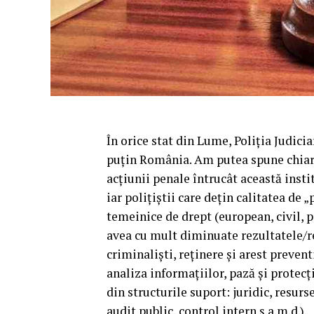
În orice stat din Lume, Poliția Judici
puțin România. Am putea spune chiar c
acțiunii penale întrucât această insti
iar polițiștii care dețin calitatea de „
temeinice de drept (european, civil, pe
avea cu mult diminuate rezultatele/reu
criminaliști, reținere și arest preventi
analiza informațiilor, pază și protecți
din structurile suport: juridic, resurs
audit public, control intern ș.a.m.d.).