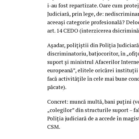
i-au fost repartizate. Oare cum protej
Judiciară, prin lege, de: nediscrimina
aceeași categorie profesională? Deloc
art. 14 CEDO (interzicerea dsicriminării
Așadar, polițiștii din Poliția Judiciar
discriminatoriu, batjocoritor, în „ofițe
suport și ministrul Afacerilor Intern
europeană”, elitele oricărei instituții
facă activitățile în cele mai bune con
păcate).
Concret: muncă multă, bani puțini (ven
„colegilor” din structurile suport – fa
Poliția judiciară de a accede în magis
CSM.