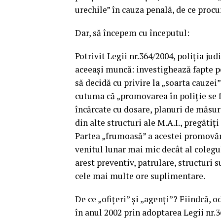
urechile” în cauza penală, de ce proc
Dar, să începem cu începutul:
Potrivit Legii nr.364/2004, poliția jud
aceeași muncă: investighează fapte pe
să decidă cu privire la „soarta cauzei”
cutuma că „promovarea în poliție se fa
încărcate cu dosare, planuri de măsuri
din alte structuri ale M.A.I., pregătiți
Partea „frumoasă” a acestei promovări 
venitul lunar mai mic decât al colegul
arest preventiv, patrulare, structuri 
cele mai multe ore suplimentare.
De ce „ofițeri” și „agenți”? Fiindcă, 
în anul 2002 prin adoptarea Legii nr.36