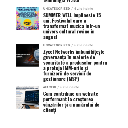
tehnologia Er:YAG
UNCATEGORIZED
6 zile inainte
SUMMER WELL implineste 15
ani. Festivalul care a
transformat muzica intr-un
univers cultural revine in
august
UNCATEGORIZED
6 zile inainte
Zyxel Networks îmbunătățește
guvernanța în materie de
securitate a produselor pentru
a proteja IMM-urile și
furnizorii de servicii de
gestionare (MSP)
AFACERI
6 zile inainte
Cum contribuie un website
performant la creșterea
vânzărilor și a numărului de
clienți