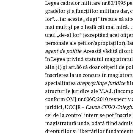
Legea cadrelor militare nr.80/1995 pe
gradelor și a funcțiilor militare dar, c
lor”… iar aceste „slugi” trebuie să a
mai mult și pe o leafă cât mai mică… ma
unul „de-al lor” (exceptând acei ofițe
personale ale șefilor/apropiaților). I
agent de poliție
. Această vădită discri
în Legea privind statutul magistratului
alin.(1) și art.86 că doar ofițerii de p
înscrierea la un concurs în magistrat
specialitatea
drept/științe juridice
fi
structurile juridice ale M.A.I. (incomp
conform OMJ nr.606C/2010 respectiv a 
juridici, UCCJR –
Cauza CEDO Colegiul 
cei de la control intern se pot înscri
magistratură unde, odată fiind admis, 
drepturilor și libertăților fundamental