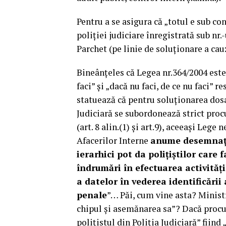
Pentru a se asigura că „totul e sub co
poliției judiciare înregistrată sub nr.
Parchet (pe linie de soluționare a cau
Bineânțeles că Legea nr.364/2004 este 
faci” și „dacă nu faci, de ce nu faci” r
statuează că pentru soluționarea dosar
Judiciară se subordonează strict procu
(art. 8 alin.(1) și art.9), aceeași Lege
Afacerilor Interne
anume desemnaţi 
ierarhici pot da poliţiştilor care f
îndrumări în efectuarea activităţi
a datelor în vederea identificării 
penale
”… Păi, cum vine asta? Ministru
chipul și asemănarea sa”? Dacă procur
polițistul din Poliția Judiciară” fiind 