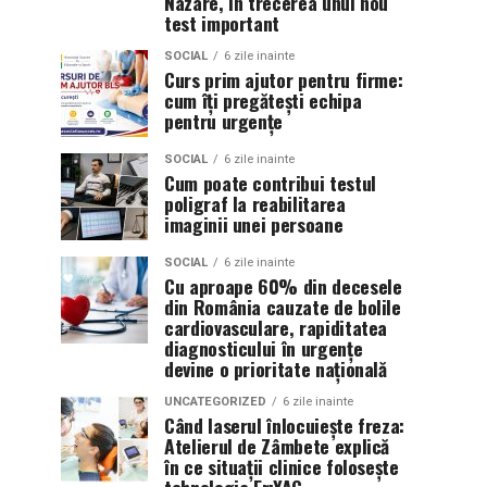
Nazare, în trecerea unui nou
test important
SOCIAL
6 zile inainte
Curs prim ajutor pentru firme:
cum îți pregătești echipa
pentru urgențe
SOCIAL
6 zile inainte
Cum poate contribui testul
poligraf la reabilitarea
imaginii unei persoane
SOCIAL
6 zile inainte
Cu aproape 60% din decesele
din România cauzate de bolile
cardiovasculare, rapiditatea
diagnosticului în urgențe
devine o prioritate națională
UNCATEGORIZED
6 zile inainte
Când laserul înlocuiește freza:
Atelierul de Zâmbete explică
în ce situații clinice folosește