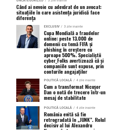
UNCATEGORIZED
3 zile inainte
Când ai nevoie cu adevărat de un avocat:
situațiile în care asistența juridică face
diferența
EXCLUSIV
3 zile inainte
Cupa Mondială a fraudelor
online: peste 13.000 de
domenii cu temă FIFA și
phishing în creștere cu
aproape 500%. Specialiștii
cyber_Folks avertizează că și
companiile sunt expuse, prin
conturile angajaților
POLITICĂ LOCALĂ
4 zile inainte
Cum a transformat Nicușor
Dan o notă de trecere într-un
mesaj de stabilitate
POLITICĂ LOCALĂ
4 zile inainte
România evită să fie
retrogradată în „JUNK”. Rolul
decisiv al lui Alexandru