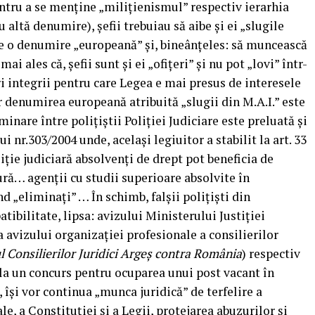
ntru a se menține „milițienismul” respectiv ierarhia
u altă denumire), șefii trebuiau să aibe și ei „slugile
ibe o denumire „europeană” și, bineânțeles: să muncească
i ales că, șefii sunt și ei „ofițeri” și nu pot „lovi” într-
ri integrii pentru care Legea e mai presus de interesele
ar denumirea europeană atribuită „slugii din M.A.I.” este
minare între polițiștii Poliției Judiciare este preluată și
 nr.303/2004 unde, același legiuitor a stabilit la art. 33
oliție judiciară absolvenți de drept pot beneficia de
ură… agenții cu studii superioare absolvite în
ind „eliminați” … În schimb, falșii polițiști din
atibilitate, lipsa: avizului Ministerului Justiției
avizului organizației profesionale a consilierilor
Consilierilor Juridici Argeș contra România
) respectiv
e la un concurs pentru ocuparea unui post vacant în
își vor continua „munca juridică” de terfelire a
e, a Constituției și a Legii, protejarea abuzurilor și