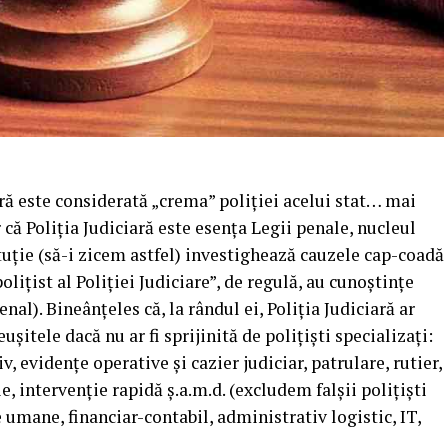
ară este considerată „crema” poliției acelui stat… mai
ă Poliția Judiciară este esența Legii penale, nucleul
tuție (să-i zicem astfel) investighează cauzele cap-coadă
polițist al Poliției Judiciare”, de regulă, au cunoștințe
nal). Bineânțeles că, la rândul ei, Poliția Judiciară ar
șitele dacă nu ar fi sprijinită de polițiști specializați:
v, evidențe operative și cazier judiciar, patrulare, rutier,
e, intervenție rapidă ș.a.m.d. (excludem falșii polițiști
e umane, financiar-contabil, administrativ logistic, IT,