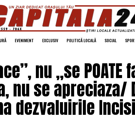
URĂ
EVENIMENT
EXCLUSIV
POLITICĂ LOCALĂ
SOCIAL
SPOR
ce”, nu „se POATE f
a, nu se apreciaza/
a dezvaluirile Incis