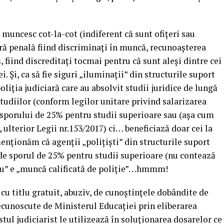
ă muncesc cot-la-cot (indiferent că sunt ofițeri sau
ră penală fiind discriminați în muncă, recunoașterea
s, fiind discreditați tocmai pentru că sunt aleși dintre cei
i. Și, ca să fie siguri „iluminații” din structurile suport
 poliția judiciară care au absolvit studii juridice de lungă
tudiilor (conform legilor unitare privind salarizarea
 sporului de 25% pentru studii superioare sau (așa cum
i, ulterior Legii nr.153/2017) ci… beneficiază doar cei la
menționăm că agenții „polițiști” din structurile suport
 de sporul de 25% pentru studii superioare (nu contează
rou” e „muncă calificată de poliție”…hmmm!
cu titlu gratuit, abuziv, de cunoștințele dobândite de
recunoscute de Ministerul Educației prin eliberarea
stul judiciarist le utilizează în soluționarea dosarelor ce