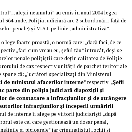
ntrol”, „aleșii neamului” au emis în anul 2004 legea
-ul 364 unde, Poliția Judiciară are 2 subordonări: față de
zelor penale) și M.A.I. pe linie „administrativă”.
o lege foarte proastă, o normă care: „dacă faci, de ce
espectiv „faci cum vreau eu, șeful tău” întrucât, deși se
elor penale polițiștii care dețin calitatea de Poliție
rorului de caz respectiv unității de parchet teritoriale
 ne spune că: „lucrători specializaţi din Ministerul
de ministrul afacerilor interne
” respectiv „
Şefii
ac parte din poliţia judiciară dispoziţii şi
lor de constatare a infracţiunilor şi de strângere
autorilor infracţiunilor şi începerii urmăririi
l de interne îi alege pe viitorii judiciariști „după
orul este cel care gestionează un dosar penal,
„mâinile și picioarele” iar criminalistul „ochii și