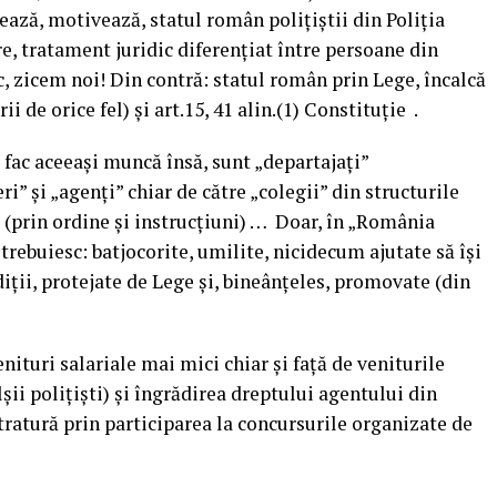
ează, motivează, statul român polițiștii din Poliția
re, tratament juridic diferențiat între persoane din
, zicem noi! Din contră: statul român prin Lege, încalcă
 de orice fel) și art.15, 41 alin.(1) Constituție .
ă fac aceeași muncă însă, sunt „departajați”
ri” și „agenți” chiar de către „colegii” din structurile
e (prin ordine și instrucțiuni) … Doar, în „România
 trebuiesc: batjocorite, umilite, nicidecum ajutate să își
diții, protejate de Lege și, bineânțeles, promovate (din
ituri salariale mai mici chiar și față de veniturile
lșii polițiști) și îngrădirea dreptului agentului din
tratură prin participarea la concursurile organizate de