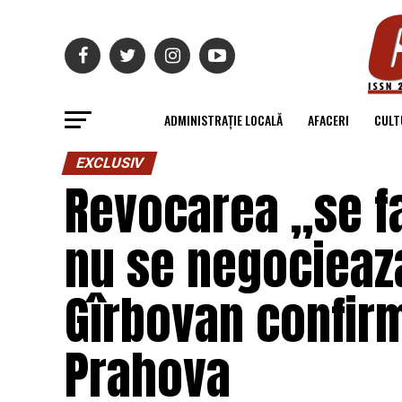
ADMINISTRAȚIE LOCALĂ
AFACERI
CULT
EXCLUSIV
Revocarea „se fa
nu se negocieaz
Gîrbovan confirm
Prahova