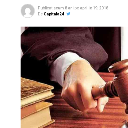
Publicat
acum 8 ani
pe
aprilie 19, 2018
De
Capitala24