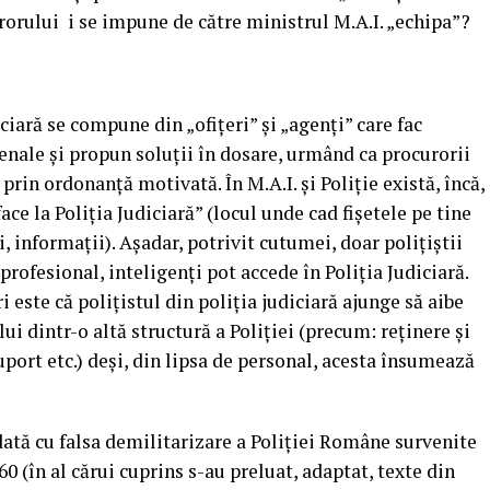
urorului i se impune de către ministrul M.A.I. „echipa”?
iciară se compune din „ofițeri” și „agenți” care fac
nale și propun soluții în dosare, urmând ca procurorii
 prin ordonanță motivată. În M.A.I. și Poliție există, încă,
ce la Poliția Judiciară” (locul unde cad fișetele pe tine
, informații). Așadar, potrivit cutumei, doar polițiștii
 profesional, inteligenți pot accede în Poliția Judiciară.
este că polițistul din poliția judiciară ajunge să aibe
ui dintr-o altă structură a Poliției (precum: reținere și
suport etc.) deși, din lipsa de personal, acesta însumează
odată cu falsa demilitarizare a Poliției Române survenite
0 (în al cărui cuprins s-au preluat, adaptat, texte din