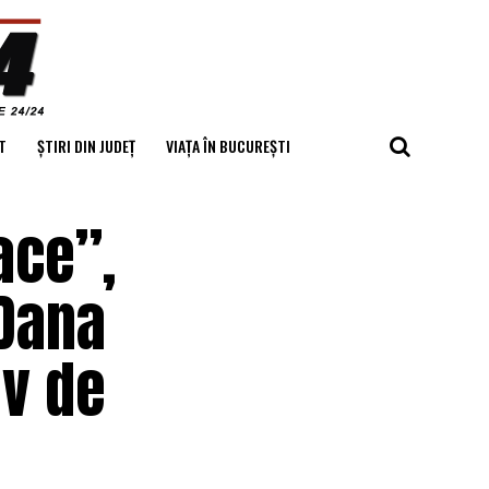
T
ȘTIRI DIN JUDEȚ
VIAȚA ÎN BUCUREȘTI
ace”,
 Dana
iv de