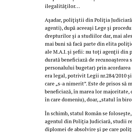
ilegalităților…
Așadar, polițiștii din Poliția Judiciar
agenti), după aceeași Lege și procedu
drepturilor și a studiilor dar, mai ale
mai buni să facă parte din elita poliție
ale M.A.I. și șefii: nu toți agenții din
durată beneficiază de recunoașterea s
personalului bugetar) prin acordarea
era legal, potrivit Legii nr.284/2010 ș
care „s-a nimerit”. Este de prisos să 
beneficiază, în marea lor majoritate,
în care domeniu), doar, „statul în bi
În schimb, statul Român se folosește, 
agentul din Poliția Judiciară, studii 
diplomei de absolvire și pe care poliț