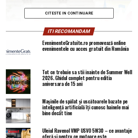
CITESTE IN CONTINUARE
ITI RECOMANDAM
EvenimenteGratuite.ro promovează online
evenimentele cu acces gratuit din România
Tot ce trebuie sa stii inainte de Summer Well
2026. Ghidul complet pentru editia
aniversara de 15 ani
Mașinile de spălat și uscătoarele bazate pe
inteligență artificială îți cunosc hainele mai
bine decât tine
Uleiul Ravenol VMP USVO 5W30 – ce avantaje
oferă și pentru ce motoare este