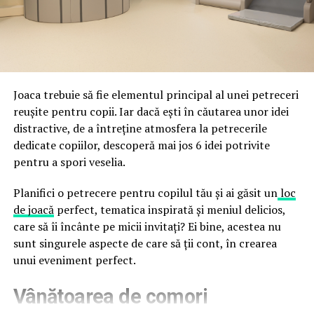
împreună, nu în tensiune una cu cealaltă, pe toată
Directoratul Național de Securitate Cibernetică (DNSC)
durata de viață a amenajării, indiferent de câte sezoane
a avertizat, la rândul său, asupra amenințărilor asociate
trec de la deschiderea propriu-zisă a hotelului.
Cupei Mondiale FIFA 2026, de la site-uri și concursuri
false până la tentative de furt al datelor personale și
financiare. Instituția recomandă verificarea atentă a
Joaca trebuie să fie elementul principal al unei petreceri
sursei mesajelor și raportarea incidentelor la numărul
reușite pentru copii. Iar dacă ești în căutarea unor idei
unic 1911.
distractive, de a întreține atmosfera la petrecerile
dedicate copiilor, descoperă mai jos 6 idei potrivite
Campaniile identificate în ultimele săptămâni folosesc
pentru a spori veselia.
site-uri care imită platformele oficiale FIFA, aplicații
false de streaming, coduri QR malițioase și mesaje care
Planifici o petrecere pentru copilul tău și ai găsit un
loc
promit bilete, rambursări, premii sau acces gratuit la
de joacă
perfect, tematica inspirată și meniul delicios,
meciuri. FBI a emis în luna mai un avertisment privind
care să îi încânte pe micii invitați? Ei bine, acestea nu
site-urile care clonează platforma oficială prin
sunt singurele aspecte de care să ții cont, în crearea
modificări minore ale denumirii domeniului, precum
unui eveniment perfect.
introducerea sau schimbarea unei singure litere, pentru
Vânătoarea de comori
a colecta date personale și bancare.