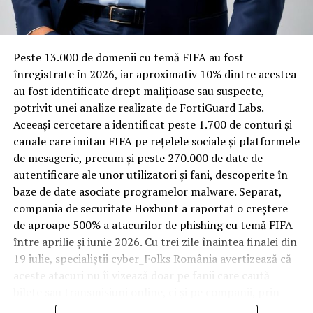
materiale rezistente
Spre diferență de o locuință obișnuită, o cameră de hotel
Peste 13.000 de domenii cu temă FIFA au fost
trece printr-un ciclu de utilizare intensă: oaspeți diferiți,
înregistrate ȋn 2026, iar aproximativ 10% dintre acestea
bagaje trase pe roți, curățenie zilnică, uneori mai multe
au fost identificate drept malițioase sau suspecte,
rezervări consecutive în aceeași săptămână. Această
potrivit unei analize realizate de FortiGuard Labs.
frecvență ridicată de utilizare pune presiune reală pe
Aceeași cercetare a identificat peste 1.700 de conturi și
orice suprafață, iar pardoseala este printre primele
canale care imitau FIFA pe rețelele sociale și platformele
elemente afectate vizibil, mai ales în zona din jurul
de mesagerie, precum și peste 270.000 de date de
patului și a ușii de acces.
autentificare ale unor utilizatori și fani, descoperite în
baze de date asociate programelor malware. Separat,
În etapa de renovare sau construcție, administratorii
compania de securitate Hoxhunt a raportat o creștere
care iau în calcul
mocheta trafic intens
pentru zonele
de aproape 500% a atacurilor de phishing cu temă FIFA
cu rotație mare reduc riscul de uzură prematură și de
între aprilie și iunie 2026. Cu trei zile înaintea finalei din
decolorare vizibilă în punctele de trecere frecventă. Este
19 iulie, specialiștii cyber_Folks România avertizează că
o decizie care ține mai puțin de stil și mai mult de
aceste atacuri nu îi vizează doar pe fanii care caută
longevitatea reală a investiției în amenajare, vizibilă abia
bilete sau transmisiuni online, ci și pe companii, prin
după primele sezoane de utilizare intensă.
conturile, dispozitivele și infrastructura digitală