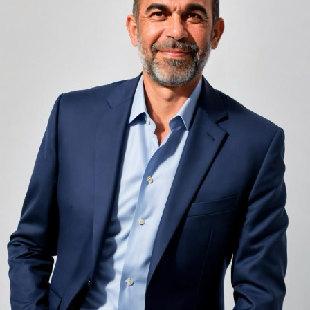
infinit de groși din motive practice și economice.
Zgomotul pașilor din camera de sus sau din coridorul
adiacent rămâne una dintre cele mai frecvente
nemulțumiri semnalate de oaspeți în recenziile online,
chiar și la unități altfel apreciate pentru servicii și
locație. De multe ori, oaspeții nu identifică pardoseala
drept sursa reală a problemei, ci descriu simplu senzația
de spațiu zgomotos sau agitat.
Pardoseala joacă un rol important în absorbția acestor
sunete, mai ales în zonele de trecere frecventă dintre
cameră și baie sau dintre pat și fereastră. Un material cu
proprietăți fonoabsorbante bune reduce transmiterea
zgomotului către camerele vecine și către etajele
inferioare, un aspect esențial mai ales în clădirile mai
vechi, cu structuri care nu au fost proiectate inițial
pentru izolare fonică performantă.
Rotația rapidă a oaspeților cere