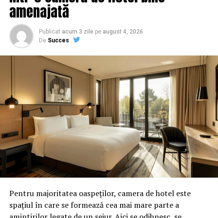
amenajată
URMATORUL
EXCLUSIV/Intalnirea profesionistilor SPR „Diamantul” de
Publicat
acum 3 zile
pe
august 4, 2026
la Predeal
De
Succes
NU RATATI
Nu exista domeniu in Romania in care sa fie implicati
securistii si sa mearga bine – Comisarul de Prahova
Pentru majoritatea oaspeților, camera de hotel este
spațiul în care se formează cea mai mare parte a
amintirilor legate de un sejur. Aici se odihnesc, se