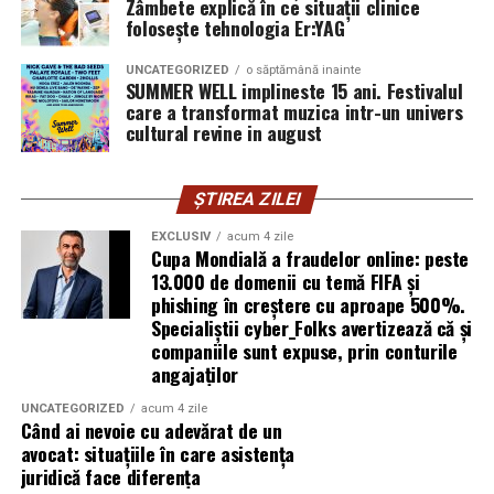
Zâmbete explică în ce situații clinice
introducă parola pe o pagină clonată. În acel moment,
folosește tehnologia Er:YAG
vigilența utilizatorului rămâne prima linie de apărare”,
explică Horațiu Șimon, Chief Technology Officer
UNCATEGORIZED
o săptămână inainte
cyber_Folks România.
SUMMER WELL implineste 15 ani. Festivalul
care a transformat muzica intr-un univers
cultural revine in august
Subiectul a fost semnalat și de FBI, care a inclus în
informările din ultima lună amenințările asociate
turneului, de la fraude online și furtul datelor până la
ȘTIREA ZILEI
operațiuni de dezinformare.
EXCLUSIV
acum 4 zile
Cupa Mondială a fraudelor online: peste
Avertismentele publice s-au concentrat în principal
13.000 de domenii cu temă FIFA și
asupra fanilor și infrastructurii orașelor gazdă, însă
phishing în creștere cu aproape 500%.
specialiștii atrag atenția că firmele pot fi afectate
Specialiștii cyber_Folks avertizează că și
inclusiv atunci când nu au nicio legătură directă cu
companiile sunt expuse, prin conturile
industria sportului, turismului sau vânzarea de bilete.
angajaților
UNCATEGORIZED
acum 4 zile
Atacurile sunt mai eficiente în contextul
Când ai nevoie cu adevărat de un
evenimentelor globale
avocat: situațiile în care asistența
juridică face diferența
Campaniile de phishing asociate evenimentelor