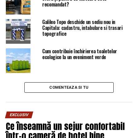
recomandat?
Galileo Topo deschide un sediu nou in
Capitala: cadastru, intabulare si trasari
topografice
Cum contribuie închirierea toaletelor
ecologice la un eveniment verde
COMENTEAZA SI TU
EXCLUSIV
Ce înseamnă un sejur confortabil
într-o cameră de hotel bine
ARTICOLE PE ACEIASI TEMA:
PRIMA