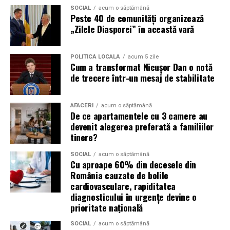
SOCIAL
acum o săptămână
importante profită de interesul public ridicat, de
Peste 40 de comunități organizează
presiunea timpului și de teama utilizatorilor că ar putea
„Zilele Diasporei” în această vară
pierde o ofertă sau o oportunitate. Mesajele care anunță
ultimele bilete disponibile, acces limitat la o transmisie
POLITICĂ LOCALĂ
acum 5 zile
sau câștigarea unui premiu pot determina utilizatorii să
Cum a transformat Nicușor Dan o notă
reacționeze înainte de a verifica sursa.
de trecere într-un mesaj de stabilitate
Turneul se încheie pe 19 iulie, iar specialiștii anticipează
AFACERI
acum o săptămână
o intensificare a activității frauduloase în perioada
De ce apartamentele cu 3 camere au
finalei. Printre cele mai utilizate pretexte se numără
devenit alegerea preferată a familiilor
transmisiunile pirat, biletele revândute, pariurile,
tinere?
tombolele, concursurile și falsele oferte de călătorie.
SOCIAL
acum o săptămână
Cu aproape 60% din decesele din
Pentru a răspunde riscurilor tot mai complexe,
România cauzate de bolile
cyber_Folks a lansat la finalul lunii iunie robo_Folks,
cardiovasculare, rapiditatea
primul asistent AI integrat într-un panou de hosting
diagnosticului în urgențe devine o
din România. Acesta poate efectua, la cererea
prioritate națională
utilizatorului, un audit al securității site-ului, care
SOCIAL
acum o săptămână
include verificarea certificatelor SSL, a configurărilor