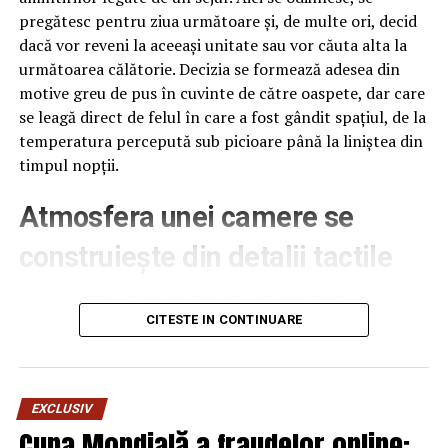
pregătesc pentru ziua următoare și, de multe ori, decid
dacă vor reveni la aceeași unitate sau vor căuta alta la
următoarea călătorie. Decizia se formează adesea din
motive greu de pus în cuvinte de către oaspete, dar care
se leagă direct de felul în care a fost gândit spațiul, de la
temperatura percepută sub picioare până la liniștea din
timpul nopții.
Atmosfera unei camere se
construiește din detalii tactile
Contactul direct cu pardoseala este una dintre primele
senzații fizice pe care le are un oaspete atunci când
CITESTE IN CONTINUARE
intră desculț în cameră, fie dimineața, fie la revenirea de
pe drum, seara târziu. Textura și moliciunea potrivite,
oferite de
mocheta hotel
, pot schimba radical felul în
EXCLUSIV
care este percepută o cameră, chiar dacă restul
Cupa Mondială a fraudelor online:
mobilierului rămâne identic de la o unitate la alta din