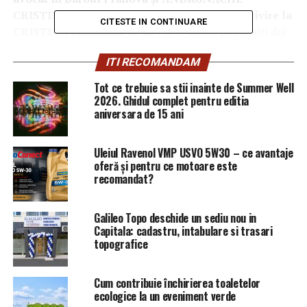
CRISTINA — avocat în Baroul București, cu privire la
CITESTE IN CONTINUARE
CRISTINA retinandu-se ca
i-ar fi ajutat pe ceilalti doi
inculpati sa falsifice prin „plasmuire integrala si
ITI RECOMANDAM
antedatare”, un contract de consultanta si asistenta
juridica.
Tot ce trebuie sa stii inainte de Summer Well
2026. Ghidul complet pentru editia
„I
nculpatii THOMA EMILIOS si BITA NICOLETA –
aniversara de 15 ani
GEORGIANA, la o data ulterioara pronuntarii,
ramanerii definitive si legalizarii sentintei civile nr.
Uleiul Ravenol VMP USVO 5W30 – ce avantaje
9295/12.06.2009 a Tribunalului Bucuresti – Sectia a
oferă și pentru ce motoare este
VI-a Comerciala, in dosarul nr. 14293/3/2008, in
recomandat?
cursul desfasurarii procedurii de punere in executare
a acestei hotarari, respectiv in perioada 12.03.2010 –
Galileo Topo deschide un sediu nou in
29.03.2010, au folosit, prin intermediul inculpatei
Capitala: cadastru, intabulare si trasari
ANDRONACHE CRISTINA, un contract de consultanta
topografice
si asistenta juridica falsificat prin plasmuire integrala
si antedatat – 09.11.2006, astfel incat sa para incheiat
Cum contribuie închirierea toaletelor
in perioada in care inculpatul THOMA EMILIOS
ecologice la un eveniment verde