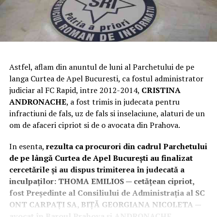
Astfel, aflam din anuntul de luni al Parchetului de pe
langa Curtea de Apel Bucuresti, ca fostul administrator
judiciar al FC Rapid, intre 2012-2014,
CRISTINA
ANDRONACHE
, a fost trimis in judecata pentru
infractiuni de fals, uz de fals si inselaciune, alaturi de un
om de afaceri cipriot si de o avocata din Prahova.
In esenta,
rezulta ca procurori din cadrul Parchetului
de pe lângă Curtea de Apel București au finalizat
cercetările și au dispus trimiterea în judecată a
inculpaților: THOMA EMILIOS — cetățean cipriot,
fost Președinte al Consiliului de Administrația al SC
ONT CARPAȚI SA, BIȚĂ GEORGIANA NICOLETA —
avocat în Baroul Prahova și ANDRONACHE