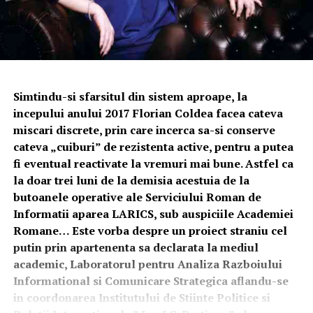
Simtindu-si sfarsitul din sistem aproape, la
incepului anului 2017 Florian Coldea facea cateva
miscari discrete, prin care incerca sa-si conserve
cateva „cuiburi” de rezistenta active, pentru a putea
fi eventual reactivate la vremuri mai bune. Astfel ca
la doar trei luni de la demisia acestuia de la
butoanele operative ale Serviciului Roman de
Informatii aparea LARICS, sub auspiciile Academiei
Romane… Este vorba despre un proiect straniu cel
putin prin apartenenta sa declarata la mediul
academic, Laboratorul pentru Analiza Razboiului
Informational si Comunicare Strategica aflandu-se
in coordonarea Institutului de Stiinte Politice si