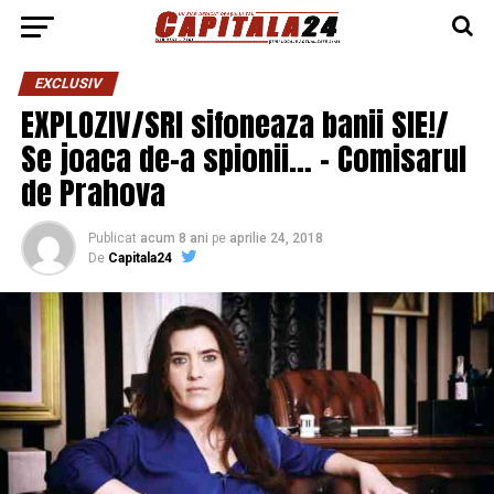
EXCLUSIV
EXPLOZIV/SRI sifoneaza banii SIE!/
Se joaca de-a spionii… – Comisarul
de Prahova
Publicat
acum 8 ani
pe
aprilie 24, 2018
De
Capitala24