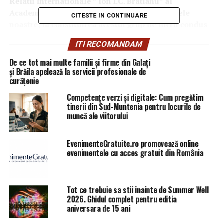
Relatii Internationale ” Ion I.C. Bratianu” al
Academiei Romane. Iar dupa cum sustin sursele
CITESTE IN CONTINUARE
noastre, la constituirea acestui grup de lucru condus
de Dan Dungaciu si format din „experti apropiati
ITI RECOMANDAM
zonei de securitate nationala si de comunicare”
precum fostii ministri de Externe Cristian
De ce tot mai multe familii și firme din Galați
Diaconescu si Sergiu Celac ( seful Ceremonialului de
și Brăila apelează la servicii profesionale de
curățenie
Stat pe vremea lui Ceausescu), ex-consilierii
prezidentiali pe probleme de securitatea nationala
Competențe verzi și digitale: Cum pregătim
Iulian Chifu si Dan Dima, analisti ca Antonia
tinerii din Sud-Muntenia pentru locurile de
muncă ale viitorului
Colibasanu, Petrisor Peiu, Cosmin Gusa sau Lucian
Mandruta principalul efort logistic i-a revenit
Mihaelei Nicola, fondatoarea atat de influentului
EvenimenteGratuite.ro promovează online
evenimentele cu acces gratuit din România
„The Group”…
Care nu doar ca a pus consistent umarul la formarea
acestui LARICS academic cu vadite preocupari de
Tot ce trebuie sa stii inainte de Summer Well
structura contrainformativa, dar a facut acest lucru
2026. Ghidul complet pentru editia
aniversara de 15 ani
dupa ce s-ar fi aflat si in spatele constituirii unui alt