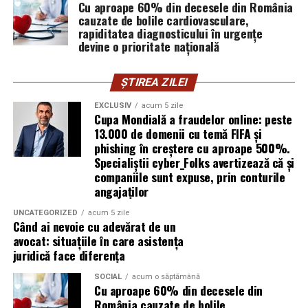
Cu aproape 60% din decesele din România
explică Horațiu Șimon, Chief Technology Officer
cauzate de bolile cardiovasculare,
cyber_Folks România.
rapiditatea diagnosticului în urgențe
devine o prioritate națională
Subiectul a fost semnalat și de FBI, care a inclus în
informările din ultima lună amenințările asociate
ȘTIREA ZILEI
turneului, de la fraude online și furtul datelor până la
EXCLUSIV
acum 5 zile
operațiuni de dezinformare.
Cupa Mondială a fraudelor online: peste
13.000 de domenii cu temă FIFA și
Avertismentele publice s-au concentrat în principal
phishing în creștere cu aproape 500%.
asupra fanilor și infrastructurii orașelor gazdă, însă
Specialiștii cyber_Folks avertizează că și
specialiștii atrag atenția că firmele pot fi afectate
companiile sunt expuse, prin conturile
angajaților
inclusiv atunci când nu au nicio legătură directă cu
industria sportului, turismului sau vânzarea de bilete.
UNCATEGORIZED
acum 5 zile
Când ai nevoie cu adevărat de un
Atacurile sunt mai eficiente în contextul
avocat: situațiile în care asistența
evenimentelor globale
juridică face diferența
SOCIAL
acum o săptămână
Campaniile de phishing asociate evenimentelor
Cu aproape 60% din decesele din
importante profită de interesul public ridicat, de
România cauzate de bolile