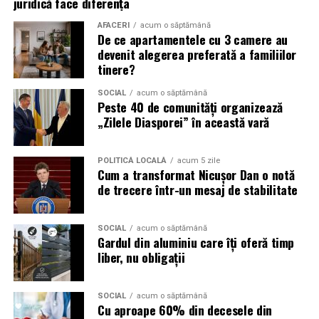
juridică face diferența
Campaniile de phishing asociate evenimentelor
AFACERI
acum o săptămână
importante profită de interesul public ridicat, de
De ce apartamentele cu 3 camere au
presiunea timpului și de teama utilizatorilor că ar putea
devenit alegerea preferată a familiilor
pierde o ofertă sau o oportunitate. Mesajele care anunță
tinere?
ultimele bilete disponibile, acces limitat la o transmisie
SOCIAL
acum o săptămână
sau câștigarea unui premiu pot determina utilizatorii să
Peste 40 de comunități organizează
reacționeze înainte de a verifica sursa.
„Zilele Diasporei” în această vară
Turneul se încheie pe 19 iulie, iar specialiștii anticipează
POLITICĂ LOCALĂ
acum 5 zile
o intensificare a activității frauduloase în perioada
Cum a transformat Nicușor Dan o notă
finalei. Printre cele mai utilizate pretexte se numără
de trecere într-un mesaj de stabilitate
transmisiunile pirat, biletele revândute, pariurile,
tombolele, concursurile și falsele oferte de călătorie.
SOCIAL
acum o săptămână
Gardul din aluminiu care îți oferă timp
Pentru a răspunde riscurilor tot mai complexe,
liber, nu obligații
cyber_Folks a lansat la finalul lunii iunie robo_Folks,
primul asistent AI integrat într-un panou de hosting
din România. Acesta poate efectua, la cererea
SOCIAL
acum o săptămână
Cu aproape 60% din decesele din
utilizatorului, un audit al securității site-ului, care