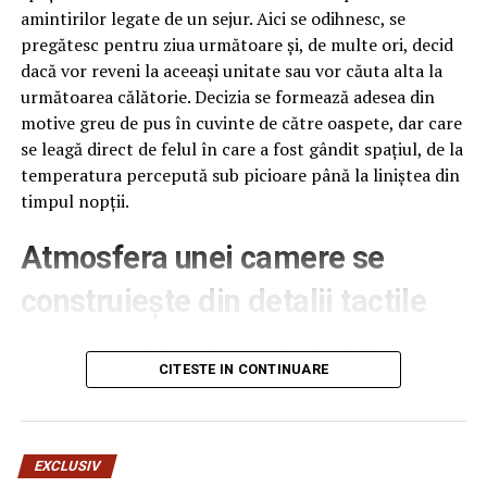
Hotel Sheraton din San Francisco
amintirilor legate de un sejur. Aici se odihnesc, se
pregătesc pentru ziua următoare și, de multe ori, decid
dacă vor reveni la aceeași unitate sau vor căuta alta la
următoarea călătorie. Decizia se formează adesea din
motive greu de pus în cuvinte de către oaspete, dar care
se leagă direct de felul în care a fost gândit spațiul, de la
temperatura percepută sub picioare până la liniștea din
timpul nopții.
Atmosfera unei camere se
construiește din detalii tactile
Contactul direct cu pardoseala este una dintre primele
senzații fizice pe care le are un oaspete atunci când
CITESTE IN CONTINUARE
intră desculț în cameră, fie dimineața, fie la revenirea de
pe drum, seara târziu. Textura și moliciunea potrivite,
oferite de
mocheta hotel
, pot schimba radical felul în
EXCLUSIV
care este percepută o cameră, chiar dacă restul