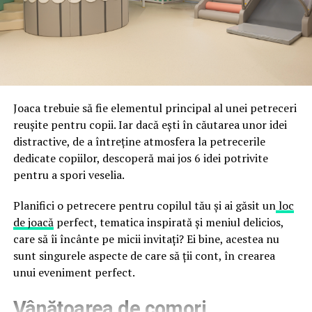
fraude care exploatează încrederea în brand.
astfel încât confortul și estetica să funcționeze
împreună, nu în tensiune una cu cealaltă, pe toată
Directoratul Național de Securitate Cibernetică (DNSC)
durata de viață a amenajării, indiferent de câte sezoane
a avertizat, la rândul său, asupra amenințărilor asociate
trec de la deschiderea propriu-zisă a hotelului.
Cupei Mondiale FIFA 2026, de la site-uri și concursuri
false până la tentative de furt al datelor personale și
financiare. Instituția recomandă verificarea atentă a
Joaca trebuie să fie elementul principal al unei petreceri
sursei mesajelor și raportarea incidentelor la numărul
reușite pentru copii. Iar dacă ești în căutarea unor idei
unic 1911.
distractive, de a întreține atmosfera la petrecerile
dedicate copiilor, descoperă mai jos 6 idei potrivite
Campaniile identificate în ultimele săptămâni folosesc
pentru a spori veselia.
site-uri care imită platformele oficiale FIFA, aplicații
false de streaming, coduri QR malițioase și mesaje care
Planifici o petrecere pentru copilul tău și ai găsit un
loc
promit bilete, rambursări, premii sau acces gratuit la
de joacă
perfect, tematica inspirată și meniul delicios,
meciuri. FBI a emis în luna mai un avertisment privind
care să îi încânte pe micii invitați? Ei bine, acestea nu
site-urile care clonează platforma oficială prin
sunt singurele aspecte de care să ții cont, în crearea
modificări minore ale denumirii domeniului, precum
unui eveniment perfect.
introducerea sau schimbarea unei singure litere, pentru
Vânătoarea de comori
a colecta date personale și bancare.