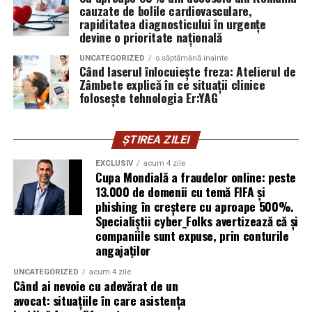
furnizor de hosting nu poate opri un utilizator să își
cauzate de bolile cardiovasculare,
introducă parola pe o pagină clonată. În acel moment,
rapiditatea diagnosticului în urgențe
vigilența utilizatorului rămâne prima linie de apărare”,
devine o prioritate națională
explică Horațiu Șimon, Chief Technology Officer
UNCATEGORIZED
o săptămână inainte
cyber_Folks România.
Când laserul înlocuiește freza: Atelierul de
Zâmbete explică în ce situații clinice
folosește tehnologia Er:YAG
Subiectul a fost semnalat și de FBI, care a inclus în
informările din ultima lună amenințările asociate
turneului, de la fraude online și furtul datelor până la
ȘTIREA ZILEI
operațiuni de dezinformare.
EXCLUSIV
acum 4 zile
Cupa Mondială a fraudelor online: peste
Avertismentele publice s-au concentrat în principal
13.000 de domenii cu temă FIFA și
asupra fanilor și infrastructurii orașelor gazdă, însă
phishing în creștere cu aproape 500%.
specialiștii atrag atenția că firmele pot fi afectate
Specialiștii cyber_Folks avertizează că și
inclusiv atunci când nu au nicio legătură directă cu
companiile sunt expuse, prin conturile
industria sportului, turismului sau vânzarea de bilete.
angajaților
UNCATEGORIZED
acum 4 zile
Atacurile sunt mai eficiente în contextul
Când ai nevoie cu adevărat de un
evenimentelor globale
avocat: situațiile în care asistența