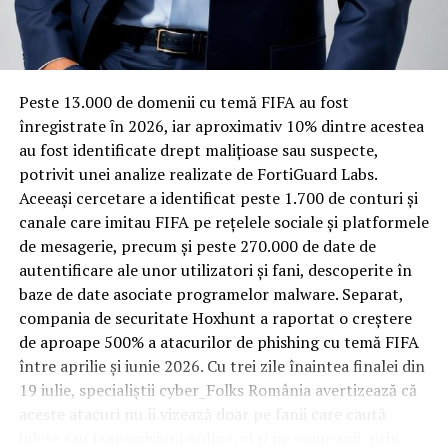
Rotația rapidă a oaspeților cere
materiale rezistente
Spre diferență de o locuință obișnuită, o cameră de hotel
Peste 13.000 de domenii cu temă FIFA au fost
trece printr-un ciclu de utilizare intensă: oaspeți diferiți,
înregistrate ȋn 2026, iar aproximativ 10% dintre acestea
bagaje trase pe roți, curățenie zilnică, uneori mai multe
au fost identificate drept malițioase sau suspecte,
rezervări consecutive în aceeași săptămână. Această
potrivit unei analize realizate de FortiGuard Labs.
frecvență ridicată de utilizare pune presiune reală pe
Aceeași cercetare a identificat peste 1.700 de conturi și
orice suprafață, iar pardoseala este printre primele
canale care imitau FIFA pe rețelele sociale și platformele
elemente afectate vizibil, mai ales în zona din jurul
de mesagerie, precum și peste 270.000 de date de
patului și a ușii de acces.
autentificare ale unor utilizatori și fani, descoperite în
baze de date asociate programelor malware. Separat,
În etapa de renovare sau construcție, administratorii
compania de securitate Hoxhunt a raportat o creștere
care iau în calcul
mocheta trafic intens
pentru zonele
de aproape 500% a atacurilor de phishing cu temă FIFA
cu rotație mare reduc riscul de uzură prematură și de
între aprilie și iunie 2026. Cu trei zile înaintea finalei din
decolorare vizibilă în punctele de trecere frecventă. Este
19 iulie, specialiștii cyber_Folks România avertizează că
o decizie care ține mai puțin de stil și mai mult de
aceste atacuri nu îi vizează doar pe fanii care caută
longevitatea reală a investiției în amenajare, vizibilă abia
bilete sau transmisiuni online, ci și pe companii, prin