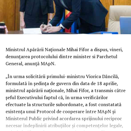
Ministrul Apărării Naționale Mihai Fifor a dispus, vineri,
denunțarea protocolului dintre minister si Parchetul
General, anunță MApN.
„În urma solicitării primului-ministru Viorica Dăncilă,
formulată în şedinţa de guvern din data de 18 aprilie,
ministrul apărării naţionale, Mihai Fifor, a transmis către
șeful Executivului faptul că, în urma verificărilor
efectuate la structurile subordonate, a fost constatată
existenţa unui Protocol de cooperare între MApN şi
Ministerul Public privind acordarea sprijinului reciproc
necesar îndeplinirii atribuţiilor şi competenţelor legale,