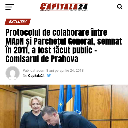
EXCLUSIV
Protocolul de colaborare între
MApN și Parchetul General, semnat
în 2011, a fost făcut public –
Comisarul de Prahova
Publicat
acum 8 ani
pe
aprilie 24, 2018
De
Capitala24