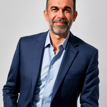
unele de altele, separate de pereți care nu pot fi făcuți
infinit de groși din motive practice și economice.
Zgomotul pașilor din camera de sus sau din coridorul
adiacent rămâne una dintre cele mai frecvente
nemulțumiri semnalate de oaspeți în recenziile online,
chiar și la unități altfel apreciate pentru servicii și
locație. De multe ori, oaspeții nu identifică pardoseala
drept sursa reală a problemei, ci descriu simplu senzația
de spațiu zgomotos sau agitat.
Pardoseala joacă un rol important în absorbția acestor
sunete, mai ales în zonele de trecere frecventă dintre
cameră și baie sau dintre pat și fereastră. Un material cu
proprietăți fonoabsorbante bune reduce transmiterea
zgomotului către camerele vecine și către etajele
inferioare, un aspect esențial mai ales în clădirile mai
vechi, cu structuri care nu au fost proiectate inițial
pentru izolare fonică performantă.