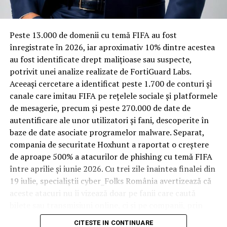
materiale rezistente
Spre diferență de o locuință obișnuită, o cameră de hotel
Peste 13.000 de domenii cu temă FIFA au fost
trece printr-un ciclu de utilizare intensă: oaspeți diferiți,
înregistrate ȋn 2026, iar aproximativ 10% dintre acestea
bagaje trase pe roți, curățenie zilnică, uneori mai multe
au fost identificate drept malițioase sau suspecte,
rezervări consecutive în aceeași săptămână. Această
potrivit unei analize realizate de FortiGuard Labs.
frecvență ridicată de utilizare pune presiune reală pe
Aceeași cercetare a identificat peste 1.700 de conturi și
orice suprafață, iar pardoseala este printre primele
canale care imitau FIFA pe rețelele sociale și platformele
elemente afectate vizibil, mai ales în zona din jurul
de mesagerie, precum și peste 270.000 de date de
patului și a ușii de acces.
autentificare ale unor utilizatori și fani, descoperite în
baze de date asociate programelor malware. Separat,
În etapa de renovare sau construcție, administratorii
compania de securitate Hoxhunt a raportat o creștere
care iau în calcul
mocheta trafic intens
pentru zonele
de aproape 500% a atacurilor de phishing cu temă FIFA
cu rotație mare reduc riscul de uzură prematură și de
între aprilie și iunie 2026. Cu trei zile înaintea finalei din
decolorare vizibilă în punctele de trecere frecventă. Este
19 iulie, specialiștii cyber_Folks România avertizează că
o decizie care ține mai puțin de stil și mai mult de
aceste atacuri nu îi vizează doar pe fanii care caută
longevitatea reală a investiției în amenajare, vizibilă abia
bilete sau transmisiuni online, ci și pe companii, prin
după primele sezoane de utilizare intensă.
conturile, dispozitivele și infrastructura digitală
CITESTE IN CONTINUARE