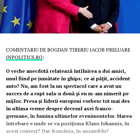
COMENTARIU DE BOGDAN TIBERIU IACOB PRELUARE
INPOLITICS.RO
:
O veche anecdotă relatează întîlnirea a doi amici,
unul fiind pe jumătate în ghips; ce ai pățit, accident
auto? Nu, am fost la un spectacol care a avut un
succes de a rupt sala-n două și eu m-am nimerit pe
mijloc. Presa și liderii europeni vorbesc tot mai des
în ultima vreme despre decesul axei franco-
germane, în lumina ultimelor evenimentelor. Marea
întrebare e unde se va poziționa Klaus Iohannis, în
acest context? Dar România, în ansamblu?