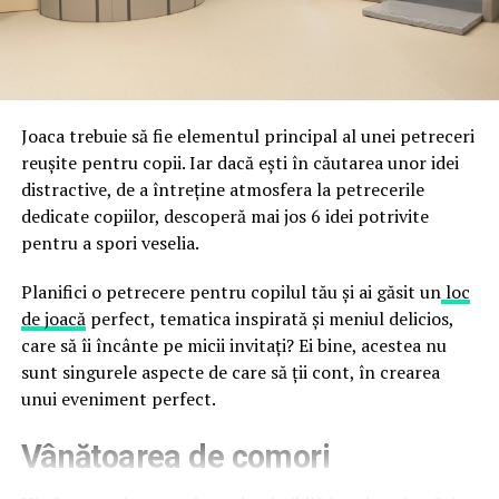
împreună, nu în tensiune una cu cealaltă, pe toată
Directoratul Național de Securitate Cibernetică (DNSC)
durata de viață a amenajării, indiferent de câte sezoane
a avertizat, la rândul său, asupra amenințărilor asociate
trec de la deschiderea propriu-zisă a hotelului.
Cupei Mondiale FIFA 2026, de la site-uri și concursuri
false până la tentative de furt al datelor personale și
financiare. Instituția recomandă verificarea atentă a
Joaca trebuie să fie elementul principal al unei petreceri
sursei mesajelor și raportarea incidentelor la numărul
reușite pentru copii. Iar dacă ești în căutarea unor idei
unic 1911.
distractive, de a întreține atmosfera la petrecerile
dedicate copiilor, descoperă mai jos 6 idei potrivite
Campaniile identificate în ultimele săptămâni folosesc
pentru a spori veselia.
site-uri care imită platformele oficiale FIFA, aplicații
false de streaming, coduri QR malițioase și mesaje care
Planifici o petrecere pentru copilul tău și ai găsit un
loc
promit bilete, rambursări, premii sau acces gratuit la
de joacă
perfect, tematica inspirată și meniul delicios,
meciuri. FBI a emis în luna mai un avertisment privind
care să îi încânte pe micii invitați? Ei bine, acestea nu
site-urile care clonează platforma oficială prin
sunt singurele aspecte de care să ții cont, în crearea
modificări minore ale denumirii domeniului, precum
unui eveniment perfect.
introducerea sau schimbarea unei singure litere, pentru
Vânătoarea de comori
a colecta date personale și bancare.