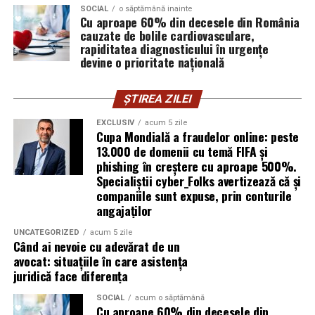
SOCIAL
o săptămână inainte
vigilența utilizatorului rămâne prima linie de apărare”,
Cu aproape 60% din decesele din România
explică Horațiu Șimon, Chief Technology Officer
cauzate de bolile cardiovasculare,
cyber_Folks România.
rapiditatea diagnosticului în urgențe
devine o prioritate națională
Subiectul a fost semnalat și de FBI, care a inclus în
informările din ultima lună amenințările asociate
ȘTIREA ZILEI
turneului, de la fraude online și furtul datelor până la
EXCLUSIV
acum 5 zile
operațiuni de dezinformare.
Cupa Mondială a fraudelor online: peste
13.000 de domenii cu temă FIFA și
Avertismentele publice s-au concentrat în principal
phishing în creștere cu aproape 500%.
asupra fanilor și infrastructurii orașelor gazdă, însă
Specialiștii cyber_Folks avertizează că și
specialiștii atrag atenția că firmele pot fi afectate
companiile sunt expuse, prin conturile
angajaților
inclusiv atunci când nu au nicio legătură directă cu
industria sportului, turismului sau vânzarea de bilete.
UNCATEGORIZED
acum 5 zile
Când ai nevoie cu adevărat de un
Atacurile sunt mai eficiente în contextul
avocat: situațiile în care asistența
evenimentelor globale
juridică face diferența
SOCIAL
acum o săptămână
Campaniile de phishing asociate evenimentelor
Cu aproape 60% din decesele din