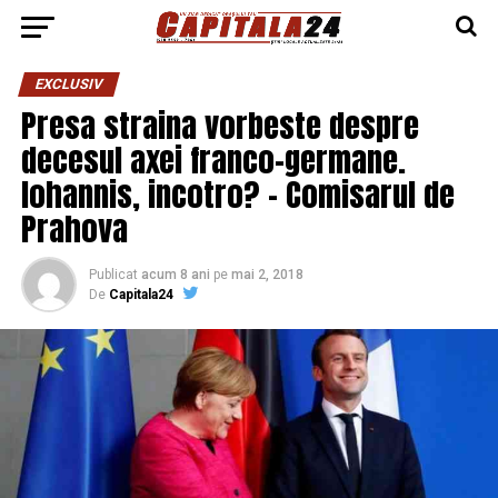
EXCLUSIV
Presa straina vorbeste despre
decesul axei franco-germane.
Iohannis, incotro? – Comisarul de
Prahova
Publicat
acum 8 ani
pe
mai 2, 2018
De
Capitala24