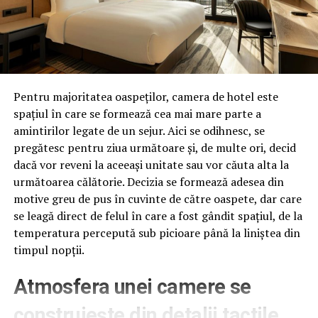
nr.300/2004, susținând Curtea
că prin textul de lege criticat și
ordinul MAI nr.300/2004, citez:
„sunt încălcate şi dispoziţiile art.
Pentru majoritatea oaspeților, camera de hotel este
spațiul în care se formează cea mai mare parte a
1 alin. (4) din Constituţie
amintirilor legate de un sejur. Aici se odihnesc, se
referitor la principiul separaţiei
pregătesc pentru ziua următoare și, de multe ori, decid
dacă vor reveni la aceeași unitate sau vor căuta alta la
şi echilibrului puterilor în stat
următoarea călătorie. Decizia se formează adesea din
motive greu de pus în cuvinte de către oaspete, dar care
(prin delegarea unei atribuţii ce
se leagă direct de felul în care a fost gândit spațiul, de la
aparţine în exclusivitate
temperatura percepută sub picioare până la liniștea din
timpul nopții.
legiuitorului, către un membru al
Atmosfera unei camere se
Guvernului), precum şi art. 1
construiește din detalii tactile