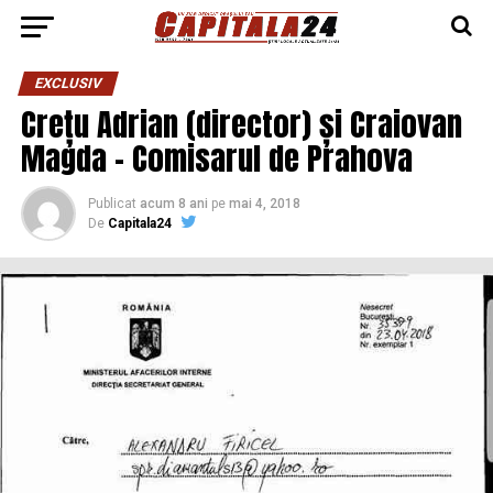
EXCLUSIV
Crețu Adrian (director) și Craiovan
Magda – Comisarul de Prahova
Publicat
acum 8 ani
pe
mai 4, 2018
De
Capitala24