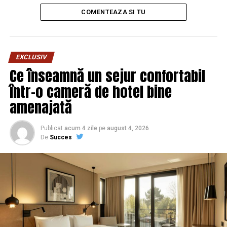
IGPR-ul, DGPMB-ul și ANSPDCP:
COMENTEAZA SI TU
În anul 2015, prin Decizia
nr.637/2015 privind excepţia de
EXCLUSIV
neconstituţionalitate a
Ce înseamnă un sejur confortabil
într-o cameră de hotel bine
prevederilor art. 26 alin. (3) din
amenajată
Legea nr. 360/2002 privind
Statutul poliţistului, publicată în
Publicat
acum 4 zile
pe
august 4, 2026
De
Succes
Monitorul Oficial nr. 906 din 08
decembrie 2015, Curtea
Constituțională s-a aplecat și
asupra ordinului MAI