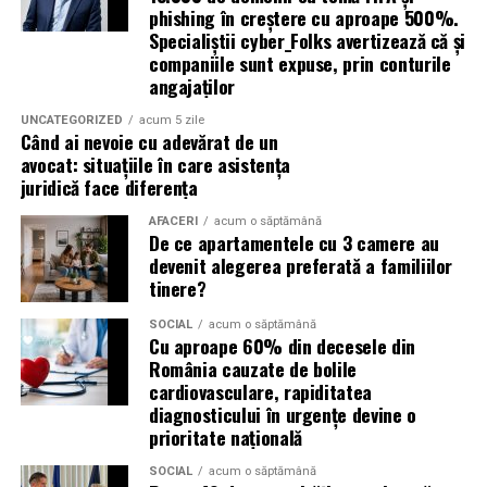
asupra fanilor și infrastructurii orașelor gazdă, însă
phishing în creștere cu aproape 500%.
specialiștii atrag atenția că firmele pot fi afectate
Specialiștii cyber_Folks avertizează că și
inclusiv atunci când nu au nicio legătură directă cu
companiile sunt expuse, prin conturile
industria sportului, turismului sau vânzarea de bilete.
angajaților
UNCATEGORIZED
acum 5 zile
Atacurile sunt mai eficiente în contextul
Când ai nevoie cu adevărat de un
evenimentelor globale
avocat: situațiile în care asistența
juridică face diferența
Campaniile de phishing asociate evenimentelor
AFACERI
acum o săptămână
importante profită de interesul public ridicat, de
De ce apartamentele cu 3 camere au
presiunea timpului și de teama utilizatorilor că ar putea
devenit alegerea preferată a familiilor
pierde o ofertă sau o oportunitate. Mesajele care anunță
tinere?
ultimele bilete disponibile, acces limitat la o transmisie
SOCIAL
acum o săptămână
sau câștigarea unui premiu pot determina utilizatorii să
Cu aproape 60% din decesele din
reacționeze înainte de a verifica sursa.
România cauzate de bolile
cardiovasculare, rapiditatea
Turneul se încheie pe 19 iulie, iar specialiștii anticipează
diagnosticului în urgențe devine o
o intensificare a activității frauduloase în perioada
prioritate națională
finalei. Printre cele mai utilizate pretexte se numără
SOCIAL
acum o săptămână
transmisiunile pirat, biletele revândute, pariurile,