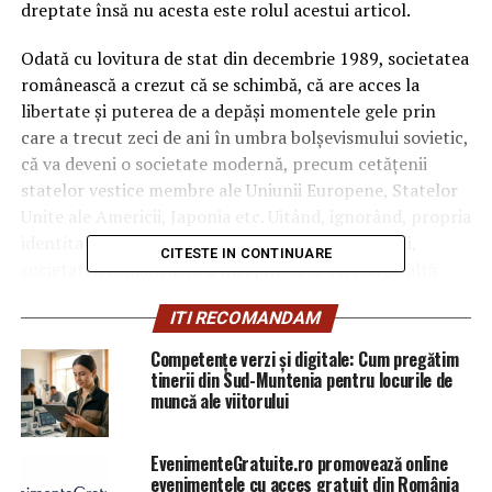
dreptate însă nu acesta este rolul acestui articol.
Odată cu lovitura de stat din decembrie 1989, societatea
românească a crezut că se schimbă, că are acces la
libertate și puterea de a depăși momentele gele prin
care a trecut zeci de ani în umbra bolșevismului sovietic,
că va deveni o societate modernă, precum cetățenii
statelor vestice membre ale Uniunii Europene, Statelor
Unite ale Americii, Japonia etc. Uitând, ignorând, propria
identitate și potențialul cultural, bogățiile solului,
CITESTE IN CONTINUARE
societatea românească a început să se creadă „o altă
Mărie cu o altă pălărie”.
ITI RECOMANDAM
Astfel, societatea românească a omis că instituțiile
Competențe verzi și digitale: Cum pregătim
statului român sunt demodate, cu indivizi ce și-au
tinerii din Sud-Muntenia pentru locurile de
păstrat aceleași mentalități învechite, instituții în care
muncă ale viitorului
„p’afară e vopsit gardul iar înăuntrul e leopardul”.
EvenimenteGratuite.ro promovează online
O astfel de instituție este Ministerul Afacerilor Interne
evenimentele cu acces gratuit din România