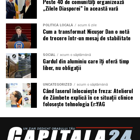
Peste 40 de comunități organizează
tombolele, concursurile și falsele oferte de călătorie.
„Zilele Diasporei” în această vară
Pentru a răspunde riscurilor tot mai complexe,
POLITICĂ LOCALĂ
acum 6 zile
cyber_Folks a lansat la finalul lunii iunie robo_Folks,
Cum a transformat Nicușor Dan o notă
primul asistent AI integrat într-un panou de hosting
de trecere într-un mesaj de stabilitate
din România. Acesta poate efectua, la cererea
utilizatorului, un audit al securității site-ului, care
SOCIAL
acum o săptămână
include verificarea certificatelor SSL, a configurărilor
Gardul din aluminiu care îți oferă timp
DNS și a sistemelor SPF, DKIM și DMARC utilizate
liber, nu obligații
pentru protecția e-mailului împotriva uzurpării
identității.
UNCATEGORIZED
acum o săptămână
Când laserul înlocuiește freza: Atelierul
Ce pot face companiile în această perioadă
de Zâmbete explică în ce situații clinice
folosește tehnologia Er:YAG
Potrivit specialiștilor cyber_Folks, companiile ar trebui
să ȋși instruiască echipele să:
Verifice domeniul literă cu literă înaintea oricărei
plăți sau autentificări. Diferența dintre site-ul real și