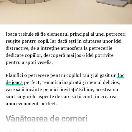
împreună, nu în tensiune una cu cealaltă, pe toată
Directoratul Național de Securitate Cibernetică (DNSC)
durata de viață a amenajării, indiferent de câte sezoane
a avertizat, la rândul său, asupra amenințărilor asociate
trec de la deschiderea propriu-zisă a hotelului.
Cupei Mondiale FIFA 2026, de la site-uri și concursuri
false până la tentative de furt al datelor personale și
financiare. Instituția recomandă verificarea atentă a
Joaca trebuie să fie elementul principal al unei petreceri
sursei mesajelor și raportarea incidentelor la numărul
reușite pentru copii. Iar dacă ești în căutarea unor idei
unic 1911.
distractive, de a întreține atmosfera la petrecerile
dedicate copiilor, descoperă mai jos 6 idei potrivite
Campaniile identificate în ultimele săptămâni folosesc
pentru a spori veselia.
site-uri care imită platformele oficiale FIFA, aplicații
false de streaming, coduri QR malițioase și mesaje care
Planifici o petrecere pentru copilul tău și ai găsit un
loc
promit bilete, rambursări, premii sau acces gratuit la
de joacă
perfect, tematica inspirată și meniul delicios,
meciuri. FBI a emis în luna mai un avertisment privind
care să îi încânte pe micii invitați? Ei bine, acestea nu
site-urile care clonează platforma oficială prin
sunt singurele aspecte de care să ții cont, în crearea
modificări minore ale denumirii domeniului, precum
unui eveniment perfect.
introducerea sau schimbarea unei singure litere, pentru
Vânătoarea de comori
a colecta date personale și bancare.
Un singur grup de atacatori, denumit „Ghost Stadium”
Vânătoarea de comori este irezistibilă la orice vârstă, iar