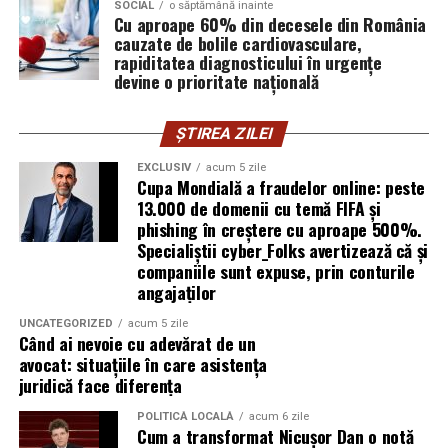
SOCIAL
o săptămână inainte
vigilența utilizatorului rămâne prima linie de apărare”,
Cu aproape 60% din decesele din România
explică Horațiu Șimon, Chief Technology Officer
cauzate de bolile cardiovasculare,
cyber_Folks România.
rapiditatea diagnosticului în urgențe
devine o prioritate națională
Subiectul a fost semnalat și de FBI, care a inclus în
informările din ultima lună amenințările asociate
ȘTIREA ZILEI
turneului, de la fraude online și furtul datelor până la
EXCLUSIV
acum 5 zile
operațiuni de dezinformare.
Cupa Mondială a fraudelor online: peste
13.000 de domenii cu temă FIFA și
Avertismentele publice s-au concentrat în principal
phishing în creștere cu aproape 500%.
asupra fanilor și infrastructurii orașelor gazdă, însă
Specialiștii cyber_Folks avertizează că și
specialiștii atrag atenția că firmele pot fi afectate
companiile sunt expuse, prin conturile
angajaților
inclusiv atunci când nu au nicio legătură directă cu
industria sportului, turismului sau vânzarea de bilete.
UNCATEGORIZED
acum 5 zile
Când ai nevoie cu adevărat de un
Atacurile sunt mai eficiente în contextul
avocat: situațiile în care asistența
evenimentelor globale
juridică face diferența
POLITICĂ LOCALĂ
acum 6 zile
Campaniile de phishing asociate evenimentelor
Cum a transformat Nicușor Dan o notă