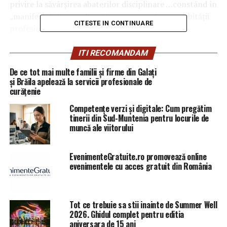
privire la săvârșirea abaterilor disciplinare …constând în
„maniferstări care aduc atingere onaorei sau probității
CITESTE IN CONTINUARE
profesionale ori prestigiul justiției săvârșite în
exercitarea sau în afara exercitării atribuțiilor de
serviciu, exercitarea funcției cu rea-credință sau gravă
ITI RECOMANDAM
neglijență, de către procurorii Negulescu Mircea și Savu
De ce tot mai multe familii și firme din Galați
Alfred”. (Frone A.).
și Brăila apelează la servicii profesionale de
curățenie
Competențe verzi și digitale: Cum pregătim
tinerii din Sud-Muntenia pentru locurile de
muncă ale viitorului
ARTICOLE PE ACEIASI TEMA:
PRIMA
URMATORUL
Dragnea i-a „sutit” lui Iohannis si „funcţia de mediere”
EvenimenteGratuite.ro promovează online
intre puterile statului/ Asta e ceea ce vede oricine din
evenimentele cu acces gratuit din România
afara care priveste jocul de putere (power game) din
Romania
Tot ce trebuie sa stii inainte de Summer Well
NU RATATI
Președintele declară război Curții Constituționale si
2026. Ghidul complet pentru editia
cheamă la luptă pe #Rezist – Comisarul de Prahova
aniversara de 15 ani