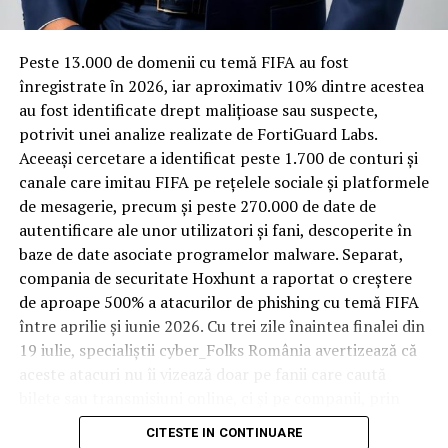
materiale rezistente
Spre diferență de o locuință obișnuită, o cameră de hotel
Peste 13.000 de domenii cu temă FIFA au fost
trece printr-un ciclu de utilizare intensă: oaspeți diferiți,
înregistrate ȋn 2026, iar aproximativ 10% dintre acestea
bagaje trase pe roți, curățenie zilnică, uneori mai multe
au fost identificate drept malițioase sau suspecte,
rezervări consecutive în aceeași săptămână. Această
potrivit unei analize realizate de FortiGuard Labs.
frecvență ridicată de utilizare pune presiune reală pe
Aceeași cercetare a identificat peste 1.700 de conturi și
orice suprafață, iar pardoseala este printre primele
canale care imitau FIFA pe rețelele sociale și platformele
elemente afectate vizibil, mai ales în zona din jurul
de mesagerie, precum și peste 270.000 de date de
patului și a ușii de acces.
autentificare ale unor utilizatori și fani, descoperite în
baze de date asociate programelor malware. Separat,
În etapa de renovare sau construcție, administratorii
compania de securitate Hoxhunt a raportat o creștere
care iau în calcul
mocheta trafic intens
pentru zonele
de aproape 500% a atacurilor de phishing cu temă FIFA
cu rotație mare reduc riscul de uzură prematură și de
între aprilie și iunie 2026. Cu trei zile înaintea finalei din
decolorare vizibilă în punctele de trecere frecventă. Este
19 iulie, specialiștii cyber_Folks România avertizează că
o decizie care ține mai puțin de stil și mai mult de
aceste atacuri nu îi vizează doar pe fanii care caută
longevitatea reală a investiției în amenajare, vizibilă abia
bilete sau transmisiuni online, ci și pe companii, prin
după primele sezoane de utilizare intensă.
conturile, dispozitivele și infrastructura digitală
CITESTE IN CONTINUARE
utilizate de angajați.