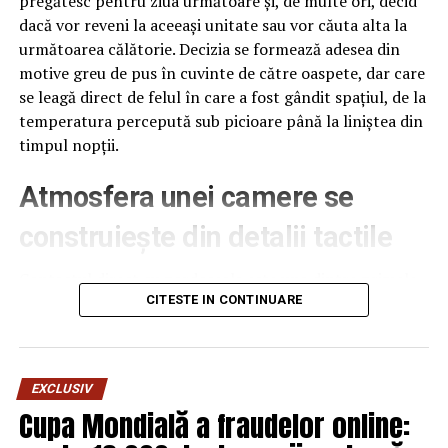
pregătesc pentru ziua următoare și, de multe ori, decid
dacă vor reveni la aceeași unitate sau vor căuta alta la
următoarea călătorie. Decizia se formează adesea din
motive greu de pus în cuvinte de către oaspete, dar care
se leagă direct de felul în care a fost gândit spațiul, de la
temperatura percepută sub picioare până la liniștea din
timpul nopții.
Atmosfera unei camere se
construiește din detalii tactile
Contactul direct cu pardoseala este una dintre primele
senzații fizice pe care le are un oaspete atunci când
CITESTE IN CONTINUARE
intră desculț în cameră, fie dimineața, fie la revenirea de
pe drum, seara târziu. Textura și moliciunea potrivite,
oferite de
mocheta hotel
, pot schimba radical felul în
EXCLUSIV
care este percepută o cameră, chiar dacă restul
Cupa Mondială a fraudelor online:
mobilierului rămâne identic de la o unitate la alta din
același lanț hotelier internațional.