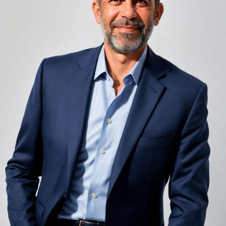
Zgomotul pașilor din camera de sus sau din coridorul
adiacent rămâne una dintre cele mai frecvente
nemulțumiri semnalate de oaspeți în recenziile online,
chiar și la unități altfel apreciate pentru servicii și
locație. De multe ori, oaspeții nu identifică pardoseala
drept sursa reală a problemei, ci descriu simplu senzația
de spațiu zgomotos sau agitat.
Pardoseala joacă un rol important în absorbția acestor
sunete, mai ales în zonele de trecere frecventă dintre
cameră și baie sau dintre pat și fereastră. Un material cu
proprietăți fonoabsorbante bune reduce transmiterea
zgomotului către camerele vecine și către etajele
inferioare, un aspect esențial mai ales în clădirile mai
vechi, cu structuri care nu au fost proiectate inițial
pentru izolare fonică performantă.
Rotația rapidă a oaspeților cere