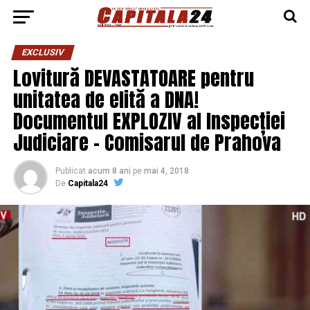
EXCLUSIV
Lovitură DEVASTATOARE pentru
unitatea de elită a DNA!
Documentul EXPLOZIV al Inspecției
Judiciare – Comisarul de Prahova
Publicat
acum 8 ani
pe
mai 4, 2018
De
Capitala24