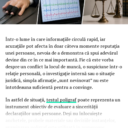
pentru pantofii tai?
Beneficiile concrete pentru
companie ale unei echipe
instruite
Într-o lume în care informațiile circulă rapid, iar
acuzațiile pot afecta în doar câteva momente reputația
Investiția într-un program de prim ajutor nu este doar o
unei persoane, nevoia de a demonstra că spui adevărul
formalitate bifată pe lista de conformitate. Are efecte
devine din ce în ce mai importantă. Fie că este vorba
măsurabile asupra modului în care funcționează
despre un conflict la locul de muncă, o suspiciune într-o
organizația și asupra oamenilor din ea.
relație personală, o investigație internă sau o situație
juridică, simpla afirmație „sunt nevinovat” nu este
Răspuns rapid și competent
la incidente, ceea ce
întotdeauna suficientă pentru a convinge.
reduce gravitatea consecințelor și, implicit,
perioadele de absență medicală.
În astfel de situații,
testul poligraf
poate reprezenta un
Conformitate cu obligațiile de securitate și
instrument obiectiv de evaluare a sincerității
sănătate în muncă
, care impun angajatorului să
declarațiilor unei persoane. Deși nu înlocuiește
asigure măsuri de prim ajutor și personal desemnat
anchetele, probele materiale sau deciziile instanțelor,
pentru acordarea acestuia.
examinarea poligraf este utilizată în numeroase