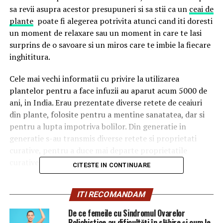
sa revii asupra acestor presupuneri si sa stii ca un
ceai de
plante
poate fi alegerea potrivita atunci cand iti doresti
un moment de relaxare sau un moment in care te lasi
surprins de o savoare si un miros care te imbie la fiecare
inghititura.
Cele mai vechi informatii cu privire la utilizarea
plantelor pentru a face infuzii au aparut acum 5000 de
ani, in India. Erau prezentate diverse retete de ceaiuri
din plante, folosite pentru a mentine sanatatea, dar si
pentru a lupta impotriva bolilor. Din generatie in
generatie s-au transmis diverse retete si proprietati
curative, pentru a duce mai departe proprietatile
curative ale plantelor.
CITESTE IN CONTINUARE
Primele mentiuni despre utilizarea musetelului au
ITI RECOMANDAM
aparut in Egiptul antic, in 1550 i.Hr. si era folosit pentru
onorarea zeilor si vindecarea bolnavilor. Ceaiul de
De ce femeile cu Sindromul Ovarelor
musetel are o aroma florala, cu un gust ce aduce a mere
Polichistice au dificultăți în slăbire și cum le