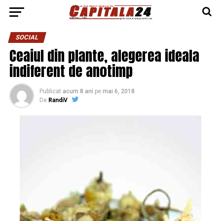
SOCIAL
Ceaiul din plante, alegerea ideala
indiferent de anotimp
Publicat
acum 8 ani
pe
mai 6, 2018
De
RandiV