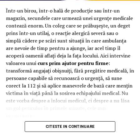
Ceaiul din plante poate fi servit in diferite moduri, atat
fierbinte, cat si rece, la fel cum poate si servit indulcit
Într-un birou, într-o hală de producție sau într-un
sau nu. Mai nou, majoritatea companiilor ambaleaza
magazin, secundele care urmează unei urgențe medicale
diverse sortimente de plante, combinate sau nu, in
contează enorm. Un coleg care se prăbușește, un deget
plicuri de ceai create special pentru aceste infuzii,
prins într-un utilaj, o reacție alergică severă sau o
usurand foarte mult modul de utilizare.
simplă cădere pe scări sunt situații în care ambulanța
are nevoie de timp pentru a ajunge, iar acel timp îl
Aceasta bautura pe baza de apa si plante, folosita atat
acoperă oamenii aflați deja la fața locului. Aici intervine
pentru relaxare, hidratare sau revigorare, incepe in
valoarea unui
curs prim ajutor pentru firme
:
zilele noastra sa atraga cat mai multi consumatori, prin
transformă angajați obișnuiți, fără pregătire medicală, în
descoperirea beneficiilor pe care le aduce fitoterapia.
persoane capabile să recunoască o urgență, să sune
corect la 112 și să aplice manevrele de bază care mențin
Ce beneficii aduc ceaiurile din
victima în viață până la sosirea echipajului medical. Nu
este vorba despre a înlocui medicul, ci despre a nu lăsa
plante?
un gol periculos în primele minute, cele mai
importante.
Printre cele mai importante beneficii ale ceaiurilor,
trebuie mentionate:
CITESTE IN CONTINUARE
De ce contează primele minute
– sunt bogate in antioxidanti, nutrienti si vitamine,