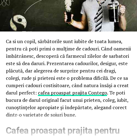
Ca si un copil, sărbătorile sunt iubite de toata lumea,
pentru că poti primi o mulțime de cadouri. Când oamenii
îmbătrânesc, descoperă că farmecul zilelor de sarbatori
este să dea daruri.
Prezentarea cadourilor, desigur, este
plăcută, dar alegerea de surprize pentru cei dragi,
colegi, rude și prieteni este o problema dificilă. De ce sa
cumperi cadouri costisitoare, când natura însăși a creat
darul perfect:
cafea proaspat prajita Contego
. Te poti
bucura de darul original facut unui prieten, coleg, iubit,
cunoștințelor apropiate și îndepărtate, alegand corect
dintr-o varietate de soiuri bune.
Cafea proaspat prajita pentru