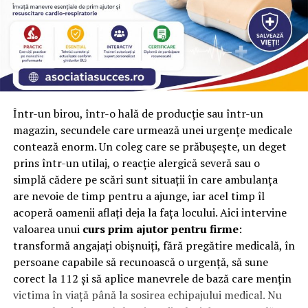
cunoaște oboseală și oferă o nouă încărcătură de
distracție, fără griji pentru vacanță.
Vrei să prelungești atmosfera sarbatorilor? Acest cadou
original, poate fi chiar si cafeaua ta de dimineata, daca o
vei cumpara din magazinul online. Cafeaua proaspat
prajita are o armonie a gustului. Aroma de vanilie se
Într-un birou, într-o hală de producție sau într-un
potriveste cu cafeaua cu aroma picanta. Boabele de
magazin, secundele care urmează unei urgențe medicale
cafea prospat prajita, pentru cafea crema, reprezinta un
contează enorm. Un coleg care se prăbușește, un deget
buchet expresiv, cu o aromă distinctă de cremă și
prins într-un utilaj, o reacție alergică severă sau o
lichior. Este potrivita ca un cadou pentru bărbați sau
simplă cădere pe scări sunt situații în care ambulanța
femeile determinate, și te va ajuta să dai entuziasmul
are nevoie de timp pentru a ajunge, iar acel timp îl
săptămânii pre-vacanță. Cafeaua cu aroma de coniac
acoperă oamenii aflați deja la fața locului. Aici intervine
este o alegere universală de facut cadou colegilor de
valoarea unui
curs prim ajutor pentru firme
:
orice sex, pentru sarbatori. Aromă revigorantă și gustul
transformă angajați obișnuiți, fără pregătire medicală, în
bun al boabelor de cafea proaspat prajita, are un grad
persoane capabile să recunoască o urgență, să sune
înalt care va convinge pe toată lumea că viața merita
corect la 112 și să aplice manevrele de bază care mențin
traita.
victima în viață până la sosirea echipajului medical. Nu