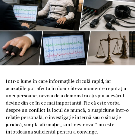
și poate ține victima în siguranță până când sosesc
profesioniștii. Aceeași logică se aplică hemoragiilor
severe, obstrucției căilor respiratorii sau unei crize de
sufocare: intervenția imediată, corectă, face diferența
între o sperietură și o tragedie.
Beneficiile concrete pentru
companie ale unei echipe
instruite
Într-o lume în care informațiile circulă rapid, iar
acuzațiile pot afecta în doar câteva momente reputația
Investiția într-un program de prim ajutor nu este doar o
unei persoane, nevoia de a demonstra că spui adevărul
formalitate bifată pe lista de conformitate. Are efecte
devine din ce în ce mai importantă. Fie că este vorba
măsurabile asupra modului în care funcționează
despre un conflict la locul de muncă, o suspiciune într-o
organizația și asupra oamenilor din ea.
relație personală, o investigație internă sau o situație
juridică, simpla afirmație „sunt nevinovat” nu este
Răspuns rapid și competent
la incidente, ceea ce
întotdeauna suficientă pentru a convinge.
reduce gravitatea consecințelor și, implicit,