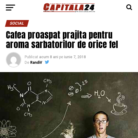
SOCIAL
Cafea proaspat prajita pentru
aroma sarbatorilor de orice fel
Publicat
acum 8 ani
pe
iunie 7, 2018
De
RandiV