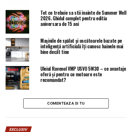
O idee ar fi desființarea parcului cu pricina și construirea
unui sediu de Poliție, că oricum nu prea avem prin
Tot ce trebuie sa stii inainte de Summer Well
Ploiești, ținând cont că huliganismul a luat amploare”.
2026. Ghidul complet pentru editia
aniversara de 15 ani
Cetatenii inca spera dar, in
zadar! Asa primar, asa Politie
Mașinile de spălat și uscătoarele bazate pe
Locala. Cetatenii nu stiu ca
inteligență artificială îți cunosc hainele mai
aceasta institutie este pusa pe
bine decât tine
butuci de stralucitul
“management” al
Uleiul Ravenol VMP USVO 5W30 – ce avantaje
hartuitorului Adrian Vaida,
oferă și pentru ce motoare este
recomandat?
directorul general interimar
al acestei institutii.
Cu ce sa patruleze Politia
COMENTEAZA SI TU
Locala Ploiesti daca numai la
Ordine Publica, majoritatea
masinilor sunt defecte …PH –
22 –PLP, PH – 23 – PLP, PH –
EXCLUSIV