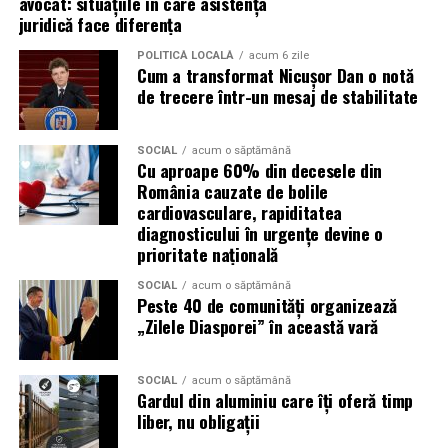
avocat: situațiile în care asistența
evenimentelor globale
juridică face diferența
POLITICĂ LOCALĂ
acum 6 zile
Campaniile de phishing asociate evenimentelor
Cum a transformat Nicușor Dan o notă
importante profită de interesul public ridicat, de
de trecere într-un mesaj de stabilitate
presiunea timpului și de teama utilizatorilor că ar putea
pierde o ofertă sau o oportunitate. Mesajele care anunță
SOCIAL
acum o săptămână
ultimele bilete disponibile, acces limitat la o transmisie
Cu aproape 60% din decesele din
sau câștigarea unui premiu pot determina utilizatorii să
România cauzate de bolile
reacționeze înainte de a verifica sursa.
cardiovasculare, rapiditatea
diagnosticului în urgențe devine o
prioritate națională
Turneul se încheie pe 19 iulie, iar specialiștii anticipează
o intensificare a activității frauduloase în perioada
SOCIAL
acum o săptămână
finalei. Printre cele mai utilizate pretexte se numără
Peste 40 de comunități organizează
„Zilele Diasporei” în această vară
transmisiunile pirat, biletele revândute, pariurile,
tombolele, concursurile și falsele oferte de călătorie.
SOCIAL
acum o săptămână
Pentru a răspunde riscurilor tot mai complexe,
Gardul din aluminiu care îți oferă timp
cyber_Folks a lansat la finalul lunii iunie robo_Folks,
liber, nu obligații
primul asistent AI integrat într-un panou de hosting