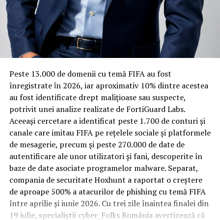
pentru izolare fonică performantă.
Rotația rapidă a oaspeților cere
materiale rezistente
Spre diferență de o locuință obișnuită, o cameră de hotel
Peste 13.000 de domenii cu temă FIFA au fost
trece printr-un ciclu de utilizare intensă: oaspeți diferiți,
înregistrate ȋn 2026, iar aproximativ 10% dintre acestea
bagaje trase pe roți, curățenie zilnică, uneori mai multe
au fost identificate drept malițioase sau suspecte,
rezervări consecutive în aceeași săptămână. Această
potrivit unei analize realizate de FortiGuard Labs.
frecvență ridicată de utilizare pune presiune reală pe
Aceeași cercetare a identificat peste 1.700 de conturi și
orice suprafață, iar pardoseala este printre primele
canale care imitau FIFA pe rețelele sociale și platformele
elemente afectate vizibil, mai ales în zona din jurul
de mesagerie, precum și peste 270.000 de date de
patului și a ușii de acces.
autentificare ale unor utilizatori și fani, descoperite în
baze de date asociate programelor malware. Separat,
În etapa de renovare sau construcție, administratorii
compania de securitate Hoxhunt a raportat o creștere
care iau în calcul
mocheta trafic intens
pentru zonele
de aproape 500% a atacurilor de phishing cu temă FIFA
cu rotație mare reduc riscul de uzură prematură și de
între aprilie și iunie 2026. Cu trei zile înaintea finalei din
decolorare vizibilă în punctele de trecere frecventă. Este
19 iulie, specialiștii cyber_Folks România avertizează că