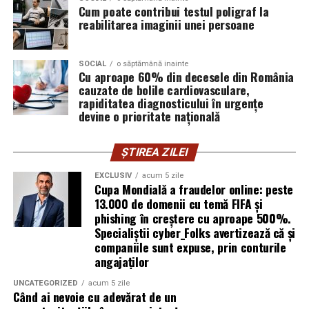
izolarea site-urilor compromise. Dar phishingul nu
Cum poate contribui testul poligraf la
exploatează doar serverele, ci mai ales oamenii. Niciun
reabilitarea imaginii unei persoane
furnizor de hosting nu poate opri un utilizator să își
introducă parola pe o pagină clonată. În acel moment,
SOCIAL
o săptămână inainte
vigilența utilizatorului rămâne prima linie de apărare”,
Cu aproape 60% din decesele din România
explică Horațiu Șimon, Chief Technology Officer
cauzate de bolile cardiovasculare,
cyber_Folks România.
rapiditatea diagnosticului în urgențe
devine o prioritate națională
Subiectul a fost semnalat și de FBI, care a inclus în
informările din ultima lună amenințările asociate
ȘTIREA ZILEI
turneului, de la fraude online și furtul datelor până la
EXCLUSIV
acum 5 zile
operațiuni de dezinformare.
Cupa Mondială a fraudelor online: peste
13.000 de domenii cu temă FIFA și
Avertismentele publice s-au concentrat în principal
phishing în creștere cu aproape 500%.
asupra fanilor și infrastructurii orașelor gazdă, însă
Specialiștii cyber_Folks avertizează că și
specialiștii atrag atenția că firmele pot fi afectate
companiile sunt expuse, prin conturile
angajaților
inclusiv atunci când nu au nicio legătură directă cu
industria sportului, turismului sau vânzarea de bilete.
UNCATEGORIZED
acum 5 zile
Când ai nevoie cu adevărat de un
Atacurile sunt mai eficiente în contextul