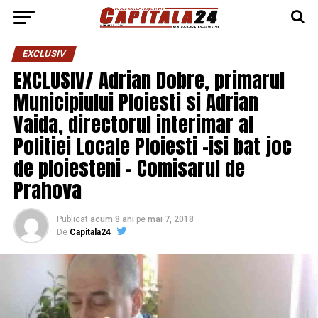
EXCLUSIV
EXCLUSIV/ Adrian Dobre, primarul
Municipiului Ploiesti si Adrian
Vaida, directorul interimar al
Politiei Locale Ploiesti -isi bat joc
de ploiesteni – Comisarul de
Prahova
Publicat
acum 8 ani
pe
mai 7, 2018
De
Capitala24