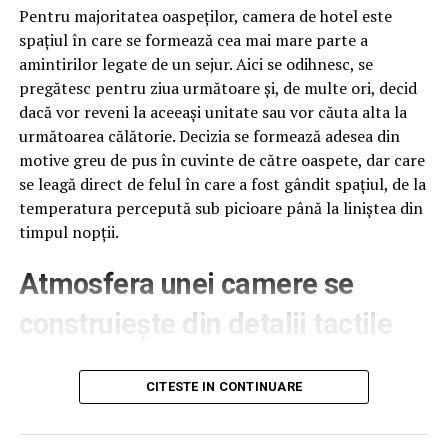
achizitionate care au ajuns pe la Circulatie au probleme
Pentru majoritatea oaspeților, camera de hotel este
si nu pot fi intretinute ca doar este achizitia lui “el
spațiul în care se formează cea mai mare parte a
comandante” inainte de a fi trimisa in judecata si a se
amintirilor legate de un sejur. Aici se odihnesc, se
inbolnavi subit (cine stie cat o fi fost spaga…).
pregătesc pentru ziua următoare și, de multe ori, decid
dacă vor reveni la aceeași unitate sau vor căuta alta la
Mai mult, lipsesc contractele de reparatii auto si cele cu
următoarea călătorie. Decizia se formează adesea din
spalatoriile.
motive greu de pus în cuvinte de către oaspete, dar care
se leagă direct de felul în care a fost gândit spațiul, de la
„Gulerele albe” din institutie au avut grija ca institutia sa
temperatura percepută sub picioare până la liniștea din
ajunga sa nu detina hârtie xerox, coli de scris, pixuri,
timpul nopții.
dosare, plicuri, bibliorafturi, cartuşe toner.
Atmosfera unei camere se
Nu exista
echipamente
construiește din detalii tactile
(camasi,
pantaloni si/sau
Contactul direct cu pardoseala este una dintre primele
pantofi) si mai
senzații fizice pe care le are un oaspete atunci când
CITESTE IN CONTINUARE
avem putin sa ii
intră desculț în cameră, fie dimineața, fie la revenirea de
vedem pe
pe drum, seara târziu. Textura și moliciunea potrivite,