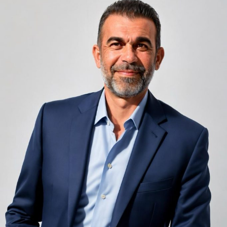
Camerele de hotel sunt, prin natura lor, spații apropiate
unele de altele, separate de pereți care nu pot fi făcuți
infinit de groși din motive practice și economice.
Zgomotul pașilor din camera de sus sau din coridorul
adiacent rămâne una dintre cele mai frecvente
nemulțumiri semnalate de oaspeți în recenziile online,
chiar și la unități altfel apreciate pentru servicii și
locație. De multe ori, oaspeții nu identifică pardoseala
drept sursa reală a problemei, ci descriu simplu senzația
de spațiu zgomotos sau agitat.
Pardoseala joacă un rol important în absorbția acestor
sunete, mai ales în zonele de trecere frecventă dintre
cameră și baie sau dintre pat și fereastră. Un material cu
proprietăți fonoabsorbante bune reduce transmiterea
zgomotului către camerele vecine și către etajele
inferioare, un aspect esențial mai ales în clădirile mai
vechi, cu structuri care nu au fost proiectate inițial