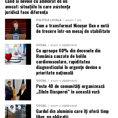
Când ai nevoie cu adevărat de un
avocat: situațiile în care asistența
Atacurile sunt mai eficiente în contextul
juridică face diferența
evenimentelor globale
POLITICĂ LOCALĂ
acum 7 zile
Cum a transformat Nicușor Dan o notă
Campaniile de phishing asociate evenimentelor
de trecere într-un mesaj de stabilitate
importante profită de interesul public ridicat, de
presiunea timpului și de teama utilizatorilor că ar putea
pierde o ofertă sau o oportunitate. Mesajele care anunță
SOCIAL
acum o săptămână
Cu aproape 60% din decesele din
ultimele bilete disponibile, acces limitat la o transmisie
România cauzate de bolile
sau câștigarea unui premiu pot determina utilizatorii să
cardiovasculare, rapiditatea
reacționeze înainte de a verifica sursa.
diagnosticului în urgențe devine o
prioritate națională
Turneul se încheie pe 19 iulie, iar specialiștii anticipează
o intensificare a activității frauduloase în perioada
SOCIAL
acum o săptămână
Peste 40 de comunități organizează
finalei. Printre cele mai utilizate pretexte se numără
„Zilele Diasporei” în această vară
transmisiunile pirat, biletele revândute, pariurile,
tombolele, concursurile și falsele oferte de călătorie.
SOCIAL
acum o săptămână
Gardul din aluminiu care îți oferă timp
Pentru a răspunde riscurilor tot mai complexe,
liber, nu obligații