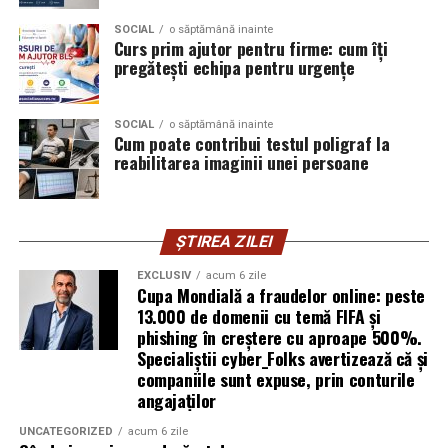
infrastructurii, de la filtrarea traficului malițios până la
izolarea site-urilor compromise. Dar phishingul nu
SOCIAL
o săptămână inainte
Curs prim ajutor pentru firme: cum îți
exploatează doar serverele, ci mai ales oamenii. Niciun
pregătești echipa pentru urgențe
furnizor de hosting nu poate opri un utilizator să își
introducă parola pe o pagină clonată. În acel moment,
SOCIAL
o săptămână inainte
vigilența utilizatorului rămâne prima linie de apărare”,
Cum poate contribui testul poligraf la
explică Horațiu Șimon, Chief Technology Officer
reabilitarea imaginii unei persoane
cyber_Folks România.
Subiectul a fost semnalat și de FBI, care a inclus în
ȘTIREA ZILEI
informările din ultima lună amenințările asociate
turneului, de la fraude online și furtul datelor până la
EXCLUSIV
acum 6 zile
Cupa Mondială a fraudelor online: peste
operațiuni de dezinformare.
13.000 de domenii cu temă FIFA și
phishing în creștere cu aproape 500%.
Avertismentele publice s-au concentrat în principal
Specialiștii cyber_Folks avertizează că și
asupra fanilor și infrastructurii orașelor gazdă, însă
companiile sunt expuse, prin conturile
specialiștii atrag atenția că firmele pot fi afectate
angajaților
inclusiv atunci când nu au nicio legătură directă cu
industria sportului, turismului sau vânzarea de bilete.
UNCATEGORIZED
acum 6 zile