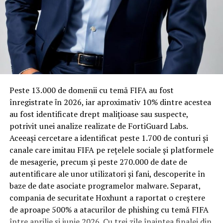
vechi, cu structuri care nu au fost proiectate inițial
pentru izolare fonică performantă.
Rotația rapidă a oaspeților cere
materiale rezistente
Spre diferență de o locuință obișnuită, o cameră de hotel
Peste 13.000 de domenii cu temă FIFA au fost
trece printr-un ciclu de utilizare intensă: oaspeți diferiți,
înregistrate ȋn 2026, iar aproximativ 10% dintre acestea
bagaje trase pe roți, curățenie zilnică, uneori mai multe
au fost identificate drept malițioase sau suspecte,
rezervări consecutive în aceeași săptămână. Această
potrivit unei analize realizate de FortiGuard Labs.
frecvență ridicată de utilizare pune presiune reală pe
Aceeași cercetare a identificat peste 1.700 de conturi și
orice suprafață, iar pardoseala este printre primele
canale care imitau FIFA pe rețelele sociale și platformele
elemente afectate vizibil, mai ales în zona din jurul
de mesagerie, precum și peste 270.000 de date de
patului și a ușii de acces.
autentificare ale unor utilizatori și fani, descoperite în
baze de date asociate programelor malware. Separat,
În etapa de renovare sau construcție, administratorii
compania de securitate Hoxhunt a raportat o creștere
care iau în calcul
mocheta trafic intens
pentru zonele
de aproape 500% a atacurilor de phishing cu temă FIFA
cu rotație mare reduc riscul de uzură prematură și de
între aprilie și iunie 2026. Cu trei zile înaintea finalei din