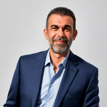
oricărui sejur
Camerele de hotel sunt, prin natura lor, spații apropiate
unele de altele, separate de pereți care nu pot fi făcuți
infinit de groși din motive practice și economice.
Zgomotul pașilor din camera de sus sau din coridorul
adiacent rămâne una dintre cele mai frecvente
nemulțumiri semnalate de oaspeți în recenziile online,
chiar și la unități altfel apreciate pentru servicii și
locație. De multe ori, oaspeții nu identifică pardoseala
drept sursa reală a problemei, ci descriu simplu senzația
de spațiu zgomotos sau agitat.
Pardoseala joacă un rol important în absorbția acestor
sunete, mai ales în zonele de trecere frecventă dintre
cameră și baie sau dintre pat și fereastră. Un material cu
proprietăți fonoabsorbante bune reduce transmiterea
zgomotului către camerele vecine și către etajele
inferioare, un aspect esențial mai ales în clădirile mai