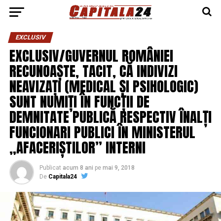
EXCLUSIV
EXCLUSIV/GUVERNUL ROMÂNIEI
RECUNOAȘTE, TACIT, CĂ INDIVIZI
NEAVIZAȚI (MEDICAL ȘI PSIHOLOGIC)
SUNT NUMIȚI ÎN FUNCȚII DE
DEMNITATE PUBLICĂ RESPECTIV ÎNALȚI
FUNCIONARI PUBLICI ÎN MINISTERUL
„AFACERIȘTILOR” INTERNI
Publicat
acum 8 ani
pe
mai 9, 2018
De
Capitala24