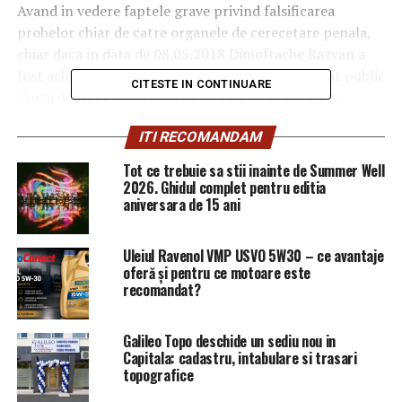
Avand in vedere faptele grave privind falsificarea
probelor chiar de catre organele de cerecetare penala,
chiar daca in data de 08.05.2018 Dimoftache Razvan a
fost achitat definitiv, Incisiv de Prahova a solicitat public
CITESTE IN CONTINUARE
Curtii de Apel Constanta sa ne raspunda daca s-au
sesizat cu privire la probele falsificate de organele de
ITI RECOMANDAM
urmarire penala si au sesizat institutional acest aspect.
Tot ce trebuie sa stii inainte de Summer Well
Raspuns solicitare
2026. Ghidul complet pentru editia
aniversara de 15 ani
Din raspunsul Curtii de Apel deducem urmatoarele:
Uleiul Ravenol VMP USVO 5W30 – ce avantaje
In dosarul nr 23071/212/2016 in care inculpat era
oferă și pentru ce motoare este
Dimoftache Razvan procurorul de sedinta si/sau
recomandat?
Presedintele Completului de judecata NU s-au sesizat cu
privire la legalitatea administrarii probelor din
Galileo Topo deschide un sediu nou in
urmarirea penala si legalitatea intregii fundamentari a
Capitala: cadastru, intabulare si trasari
acuzatiei penale.
topografice