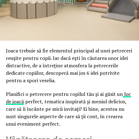
acestor decizii tehnice cu identitatea vizuală a unității,
fraude care exploatează încrederea în brand.
astfel încât confortul și estetica să funcționeze
împreună, nu în tensiune una cu cealaltă, pe toată
Directoratul Național de Securitate Cibernetică (DNSC)
durata de viață a amenajării, indiferent de câte sezoane
a avertizat, la rândul său, asupra amenințărilor asociate
trec de la deschiderea propriu-zisă a hotelului.
Cupei Mondiale FIFA 2026, de la site-uri și concursuri
false până la tentative de furt al datelor personale și
financiare. Instituția recomandă verificarea atentă a
Joaca trebuie să fie elementul principal al unei petreceri
sursei mesajelor și raportarea incidentelor la numărul
reușite pentru copii. Iar dacă ești în căutarea unor idei
unic 1911.
distractive, de a întreține atmosfera la petrecerile
dedicate copiilor, descoperă mai jos 6 idei potrivite
Campaniile identificate în ultimele săptămâni folosesc
pentru a spori veselia.
site-uri care imită platformele oficiale FIFA, aplicații
false de streaming, coduri QR malițioase și mesaje care
Planifici o petrecere pentru copilul tău și ai găsit un
loc
promit bilete, rambursări, premii sau acces gratuit la
de joacă
perfect, tematica inspirată și meniul delicios,
meciuri. FBI a emis în luna mai un avertisment privind
care să îi încânte pe micii invitați? Ei bine, acestea nu
site-urile care clonează platforma oficială prin
sunt singurele aspecte de care să ții cont, în crearea
modificări minore ale denumirii domeniului, precum
unui eveniment perfect.
introducerea sau schimbarea unei singure litere, pentru
a colecta date personale și bancare.