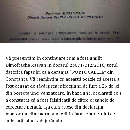
Vă prezentăm în continuare cum a fost umilit
Dimoftache Razvan în dosarul 23071/212/2016, totul
datorita faptului ca a deranjat “PORTOCALELE” din
Constanta. Vă reamintim cu această ocazie că acesta a
fost acuzat de săvârșirea infracțiunii de furt a 26 de lei
din borseta unei vanzatoare, în baza unei declarații ce s-
a constatat că a fost falsificată de către organele de
cercetare penală, așa cum reiese din declarația
martorului din cadrul audierii în fața completului de
judecată, aflat sub jurământ.