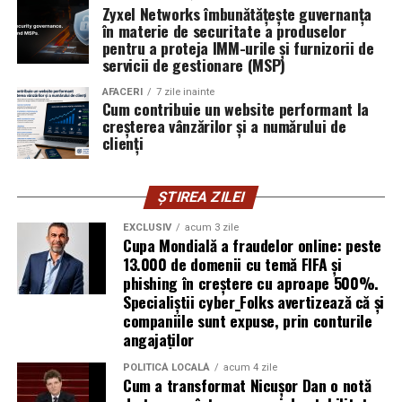
furnizor de hosting nu poate opri un utilizator să își
Zyxel Networks îmbunătățește guvernanța
în materie de securitate a produselor
introducă parola pe o pagină clonată. În acel moment,
pentru a proteja IMM-urile și furnizorii de
vigilența utilizatorului rămâne prima linie de apărare”,
servicii de gestionare (MSP)
explică Horațiu Șimon, Chief Technology Officer
cyber_Folks România.
AFACERI
7 zile inainte
Cum contribuie un website performant la
creșterea vânzărilor și a numărului de
Subiectul a fost semnalat și de FBI, care a inclus în
clienți
informările din ultima lună amenințările asociate
turneului, de la fraude online și furtul datelor până la
ȘTIREA ZILEI
operațiuni de dezinformare.
EXCLUSIV
acum 3 zile
Avertismentele publice s-au concentrat în principal
Cupa Mondială a fraudelor online: peste
asupra fanilor și infrastructurii orașelor gazdă, însă
13.000 de domenii cu temă FIFA și
phishing în creștere cu aproape 500%.
specialiștii atrag atenția că firmele pot fi afectate
Specialiștii cyber_Folks avertizează că și
inclusiv atunci când nu au nicio legătură directă cu
companiile sunt expuse, prin conturile
industria sportului, turismului sau vânzarea de bilete.
angajaților
Atacurile sunt mai eficiente în contextul
POLITICĂ LOCALĂ
acum 4 zile
Cum a transformat Nicușor Dan o notă
evenimentelor globale