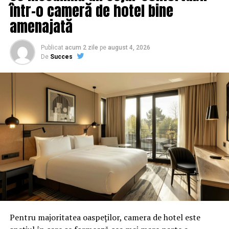
care acestea s-au fundamentat pe depozitia acestui
într-o cameră de hotel bine
martor care nu si-a recunoscut declaratia, in sensul ca
amenajată
NU au fost sesizate organele de cercetare penala.
Publicat
acum 2 zile
pe
august 4, 2026
De
Succes
Pentru majoritatea oaspeților, camera de hotel este
In aceste conditii, avand in vedere raspunsul Curtii de