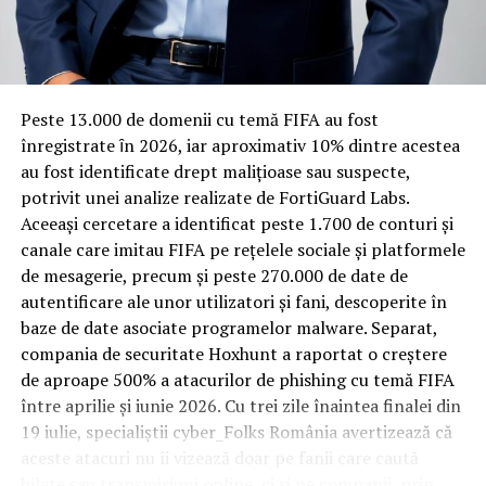
Rotația rapidă a oaspeților cere
materiale rezistente
Spre diferență de o locuință obișnuită, o cameră de hotel
Peste 13.000 de domenii cu temă FIFA au fost
trece printr-un ciclu de utilizare intensă: oaspeți diferiți,
înregistrate ȋn 2026, iar aproximativ 10% dintre acestea
bagaje trase pe roți, curățenie zilnică, uneori mai multe
au fost identificate drept malițioase sau suspecte,
rezervări consecutive în aceeași săptămână. Această
potrivit unei analize realizate de FortiGuard Labs.
frecvență ridicată de utilizare pune presiune reală pe
Aceeași cercetare a identificat peste 1.700 de conturi și
orice suprafață, iar pardoseala este printre primele
canale care imitau FIFA pe rețelele sociale și platformele
elemente afectate vizibil, mai ales în zona din jurul
de mesagerie, precum și peste 270.000 de date de
patului și a ușii de acces.
autentificare ale unor utilizatori și fani, descoperite în
baze de date asociate programelor malware. Separat,
În etapa de renovare sau construcție, administratorii
compania de securitate Hoxhunt a raportat o creștere
care iau în calcul
mocheta trafic intens
pentru zonele
de aproape 500% a atacurilor de phishing cu temă FIFA
cu rotație mare reduc riscul de uzură prematură și de
între aprilie și iunie 2026. Cu trei zile înaintea finalei din
decolorare vizibilă în punctele de trecere frecventă. Este
19 iulie, specialiștii cyber_Folks România avertizează că
o decizie care ține mai puțin de stil și mai mult de
aceste atacuri nu îi vizează doar pe fanii care caută
longevitatea reală a investiției în amenajare, vizibilă abia
bilete sau transmisiuni online, ci și pe companii, prin