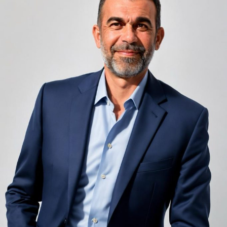
unele de altele, separate de pereți care nu pot fi făcuți
infinit de groși din motive practice și economice.
Zgomotul pașilor din camera de sus sau din coridorul
adiacent rămâne una dintre cele mai frecvente
nemulțumiri semnalate de oaspeți în recenziile online,
chiar și la unități altfel apreciate pentru servicii și
locație. De multe ori, oaspeții nu identifică pardoseala
drept sursa reală a problemei, ci descriu simplu senzația
de spațiu zgomotos sau agitat.
Pardoseala joacă un rol important în absorbția acestor
sunete, mai ales în zonele de trecere frecventă dintre
cameră și baie sau dintre pat și fereastră. Un material cu
proprietăți fonoabsorbante bune reduce transmiterea
zgomotului către camerele vecine și către etajele
inferioare, un aspect esențial mai ales în clădirile mai
vechi, cu structuri care nu au fost proiectate inițial
pentru izolare fonică performantă.