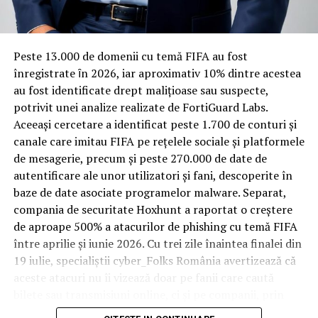
materiale rezistente
Spre diferență de o locuință obișnuită, o cameră de hotel
Peste 13.000 de domenii cu temă FIFA au fost
trece printr-un ciclu de utilizare intensă: oaspeți diferiți,
înregistrate ȋn 2026, iar aproximativ 10% dintre acestea
bagaje trase pe roți, curățenie zilnică, uneori mai multe
au fost identificate drept malițioase sau suspecte,
rezervări consecutive în aceeași săptămână. Această
potrivit unei analize realizate de FortiGuard Labs.
frecvență ridicată de utilizare pune presiune reală pe
Aceeași cercetare a identificat peste 1.700 de conturi și
orice suprafață, iar pardoseala este printre primele
canale care imitau FIFA pe rețelele sociale și platformele
elemente afectate vizibil, mai ales în zona din jurul
de mesagerie, precum și peste 270.000 de date de
patului și a ușii de acces.
autentificare ale unor utilizatori și fani, descoperite în
baze de date asociate programelor malware. Separat,
În etapa de renovare sau construcție, administratorii
compania de securitate Hoxhunt a raportat o creștere
care iau în calcul
mocheta trafic intens
pentru zonele
de aproape 500% a atacurilor de phishing cu temă FIFA
cu rotație mare reduc riscul de uzură prematură și de
între aprilie și iunie 2026. Cu trei zile înaintea finalei din
decolorare vizibilă în punctele de trecere frecventă. Este
19 iulie, specialiștii cyber_Folks România avertizează că
o decizie care ține mai puțin de stil și mai mult de
aceste atacuri nu îi vizează doar pe fanii care caută
longevitatea reală a investiției în amenajare, vizibilă abia
bilete sau transmisiuni online, ci și pe companii, prin
după primele sezoane de utilizare intensă.
conturile, dispozitivele și infrastructura digitală