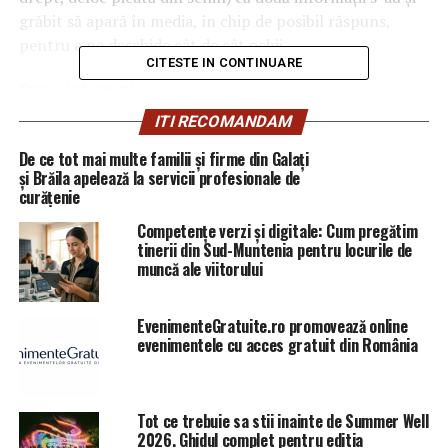
grăbit să apară în media, în chip de posibil răspuns,
pentru a ne deschide cât de cât ochii.
CITESTE IN CONTINUARE
Prima informație:
ITI RECOMANDAM
europarlamentarul Siegfried Mureșan a trecut de la
PMP la PNL Orban. Această mișcare, confirmată de
De ce tot mai multe familii și firme din Galați
și Brăila apelează la servicii profesionale de
domnul Mureșan, este urmată imediat de o știre pe
curățenie
surse cum că „
Siegfried Mureșan ar fi premierul pe
care l-ar dori acum Klaus Iohannis, pentru a o înlocui
Competențe verzi și digitale: Cum pregătim
tinerii din Sud-Muntenia pentru locurile de
pe Viorica Dăncilă
”.
muncă ale viitorului
A doua informație (preluată de pe DC News):
EvenimenteGratuite.ro promovează online
„În urmă cu câteva zile, Radu Cristescu a postat un
evenimentele cu acces gratuit din România
mesaj pe pagina personală de Facebook. După doar
câteva minute mesajul a fost șters, dar DC NEWS vă
prezintă în exclusivitate atacul lui Cristescu.
Tot ce trebuie sa stii inainte de Summer Well
2026. Ghidul complet pentru editia