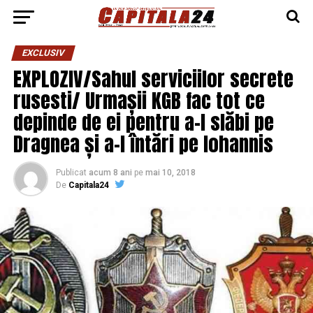
EXCLUSIV
EXPLOZIV/Sahul serviciilor secrete
rusesti/ Urmașii KGB fac tot ce
depinde de ei pentru a-l slăbi pe
Dragnea și a-l întări pe Iohannis
Publicat
acum 8 ani
pe
mai 10, 2018
De
Capitala24