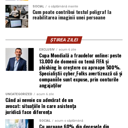
introducă parola pe o pagină clonată. În acel moment,
SOCIAL
o săptămână inainte
vigilența utilizatorului rămâne prima linie de apărare”,
Cum poate contribui testul poligraf la
explică Horațiu Șimon, Chief Technology Officer
reabilitarea imaginii unei persoane
cyber_Folks România.
Subiectul a fost semnalat și de FBI, care a inclus în
ȘTIREA ZILEI
informările din ultima lună amenințările asociate
turneului, de la fraude online și furtul datelor până la
EXCLUSIV
acum 6 zile
Cupa Mondială a fraudelor online: peste
operațiuni de dezinformare.
13.000 de domenii cu temă FIFA și
phishing în creștere cu aproape 500%.
Avertismentele publice s-au concentrat în principal
Specialiștii cyber_Folks avertizează că și
asupra fanilor și infrastructurii orașelor gazdă, însă
companiile sunt expuse, prin conturile
specialiștii atrag atenția că firmele pot fi afectate
angajaților
inclusiv atunci când nu au nicio legătură directă cu
industria sportului, turismului sau vânzarea de bilete.
UNCATEGORIZED
acum 6 zile
Când ai nevoie cu adevărat de un
avocat: situațiile în care asistența
Atacurile sunt mai eficiente în contextul
juridică face diferența
evenimentelor globale
SOCIAL
acum o săptămână
Cu aproape 60% din decesele din
Campaniile de phishing asociate evenimentelor