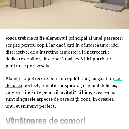
împreună, nu în tensiune una cu cealaltă, pe toată
Directoratul Național de Securitate Cibernetică (DNSC)
durata de viață a amenajării, indiferent de câte sezoane
a avertizat, la rândul său, asupra amenințărilor asociate
trec de la deschiderea propriu-zisă a hotelului.
Cupei Mondiale FIFA 2026, de la site-uri și concursuri
false până la tentative de furt al datelor personale și
financiare. Instituția recomandă verificarea atentă a
Joaca trebuie să fie elementul principal al unei petreceri
sursei mesajelor și raportarea incidentelor la numărul
reușite pentru copii. Iar dacă ești în căutarea unor idei
unic 1911.
distractive, de a întreține atmosfera la petrecerile
dedicate copiilor, descoperă mai jos 6 idei potrivite
Campaniile identificate în ultimele săptămâni folosesc
pentru a spori veselia.
site-uri care imită platformele oficiale FIFA, aplicații
false de streaming, coduri QR malițioase și mesaje care
Planifici o petrecere pentru copilul tău și ai găsit un
loc
promit bilete, rambursări, premii sau acces gratuit la
de joacă
perfect, tematica inspirată și meniul delicios,
meciuri. FBI a emis în luna mai un avertisment privind
care să îi încânte pe micii invitați? Ei bine, acestea nu
site-urile care clonează platforma oficială prin
sunt singurele aspecte de care să ții cont, în crearea
modificări minore ale denumirii domeniului, precum
unui eveniment perfect.
introducerea sau schimbarea unei singure litere, pentru
Vânătoarea de comori
a colecta date personale și bancare.