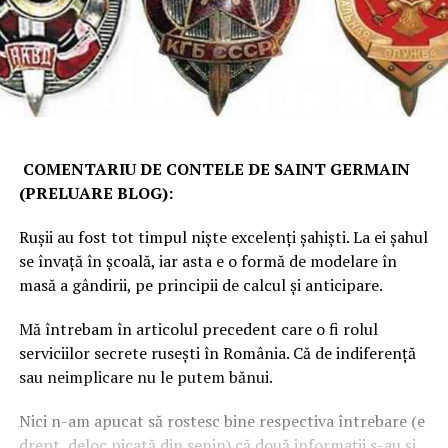
COMENTARIU DE CONTELE DE SAINT GERMAIN
(PRELUARE BLOG):
Rușii au fost tot timpul niște excelenți șahiști. La ei șahul
se învață în școală, iar asta e o formă de modelare în
masă a gândirii, pe principii de calcul și anticipare.
Mă întrebam în articolul precedent care o fi rolul
serviciilor secrete rusești în România. Că de indiferență
sau neimplicare nu le putem bănui.
Nici n-am apucat să rostesc bine respectiva întrebare (e
drept, deloc picată din senin) că două informații s-au și