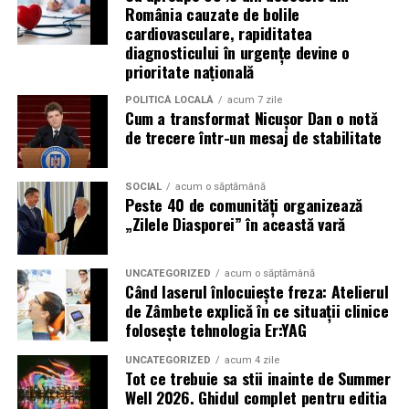
România cauzate de bolile
importante profită de interesul public ridicat, de
cardiovasculare, rapiditatea
presiunea timpului și de teama utilizatorilor că ar putea
diagnosticului în urgențe devine o
pierde o ofertă sau o oportunitate. Mesajele care anunță
prioritate națională
ultimele bilete disponibile, acces limitat la o transmisie
POLITICĂ LOCALĂ
acum 7 zile
sau câștigarea unui premiu pot determina utilizatorii să
Cum a transformat Nicușor Dan o notă
reacționeze înainte de a verifica sursa.
de trecere într-un mesaj de stabilitate
Turneul se încheie pe 19 iulie, iar specialiștii anticipează
o intensificare a activității frauduloase în perioada
SOCIAL
acum o săptămână
Peste 40 de comunități organizează
finalei. Printre cele mai utilizate pretexte se numără
„Zilele Diasporei” în această vară
transmisiunile pirat, biletele revândute, pariurile,
tombolele, concursurile și falsele oferte de călătorie.
UNCATEGORIZED
acum o săptămână
Când laserul înlocuiește freza: Atelierul
Pentru a răspunde riscurilor tot mai complexe,
de Zâmbete explică în ce situații clinice
cyber_Folks a lansat la finalul lunii iunie robo_Folks,
folosește tehnologia Er:YAG
primul asistent AI integrat într-un panou de hosting
din România. Acesta poate efectua, la cererea
UNCATEGORIZED
acum 4 zile
Tot ce trebuie sa stii inainte de Summer
utilizatorului, un audit al securității site-ului, care
Well 2026. Ghidul complet pentru editia
include verificarea certificatelor SSL, a configurărilor