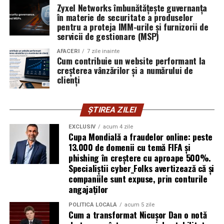
furnizor de hosting nu poate opri un utilizator să își
Zyxel Networks îmbunătățește guvernanța
în materie de securitate a produselor
introducă parola pe o pagină clonată. În acel moment,
pentru a proteja IMM-urile și furnizorii de
vigilența utilizatorului rămâne prima linie de apărare”,
servicii de gestionare (MSP)
explică Horațiu Șimon, Chief Technology Officer
cyber_Folks România.
AFACERI
7 zile inainte
Cum contribuie un website performant la
creșterea vânzărilor și a numărului de
Subiectul a fost semnalat și de FBI, care a inclus în
clienți
informările din ultima lună amenințările asociate
turneului, de la fraude online și furtul datelor până la
ȘTIREA ZILEI
operațiuni de dezinformare.
EXCLUSIV
acum 4 zile
Avertismentele publice s-au concentrat în principal
Cupa Mondială a fraudelor online: peste
asupra fanilor și infrastructurii orașelor gazdă, însă
13.000 de domenii cu temă FIFA și
phishing în creștere cu aproape 500%.
specialiștii atrag atenția că firmele pot fi afectate
Specialiștii cyber_Folks avertizează că și
inclusiv atunci când nu au nicio legătură directă cu
companiile sunt expuse, prin conturile
industria sportului, turismului sau vânzarea de bilete.
angajaților
Atacurile sunt mai eficiente în contextul
POLITICĂ LOCALĂ
acum 5 zile
Cum a transformat Nicușor Dan o notă
evenimentelor globale