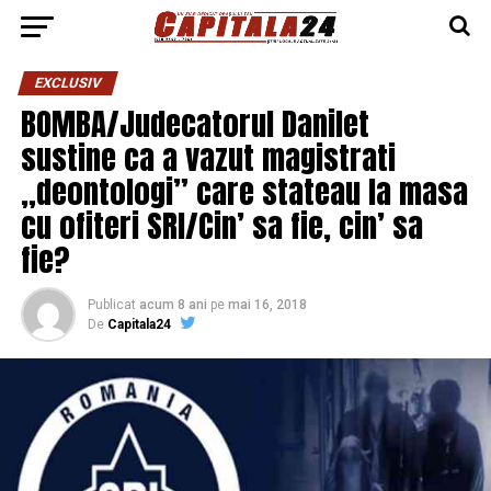
EXCLUSIV
BOMBA/Judecatorul Danilet
sustine ca a vazut magistrati
„deontologi” care stateau la masa
cu ofiteri SRI/Cin’ sa fie, cin’ sa
fie?
Publicat
acum 8 ani
pe
mai 16, 2018
De
Capitala24