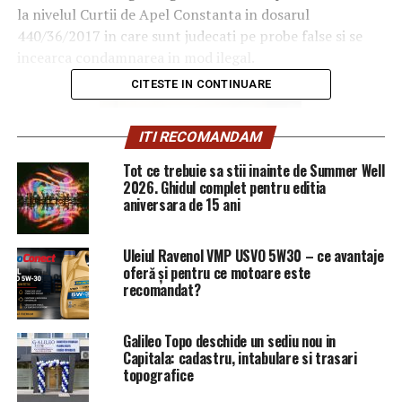
la nivelul Curtii de Apel Constanta in dosarul
440/36/2017 in care sunt judecati pe probe false si se
incearca condamnarea in mod ilegal.
CITESTE IN CONTINUARE
ITI RECOMANDAM
Tot ce trebuie sa stii inainte de Summer Well
2026. Ghidul complet pentru editia
aniversara de 15 ani
Uleiul Ravenol VMP USVO 5W30 – ce avantaje
oferă și pentru ce motoare este
recomandat?
Galileo Topo deschide un sediu nou in
Capitala: cadastru, intabulare si trasari
topografice
Cu privire la Memoriul primit, Ministrul Justitiei,