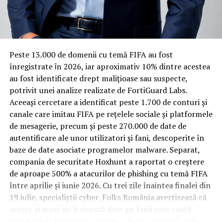
Rotația rapidă a oaspeților cere
materiale rezistente
Spre diferență de o locuință obișnuită, o cameră de hotel
Peste 13.000 de domenii cu temă FIFA au fost
trece printr-un ciclu de utilizare intensă: oaspeți diferiți,
înregistrate ȋn 2026, iar aproximativ 10% dintre acestea
bagaje trase pe roți, curățenie zilnică, uneori mai multe
au fost identificate drept malițioase sau suspecte,
rezervări consecutive în aceeași săptămână. Această
potrivit unei analize realizate de FortiGuard Labs.
frecvență ridicată de utilizare pune presiune reală pe
Aceeași cercetare a identificat peste 1.700 de conturi și
orice suprafață, iar pardoseala este printre primele
canale care imitau FIFA pe rețelele sociale și platformele
elemente afectate vizibil, mai ales în zona din jurul
de mesagerie, precum și peste 270.000 de date de
patului și a ușii de acces.
autentificare ale unor utilizatori și fani, descoperite în
baze de date asociate programelor malware. Separat,
În etapa de renovare sau construcție, administratorii
compania de securitate Hoxhunt a raportat o creștere
care iau în calcul
mocheta trafic intens
pentru zonele
de aproape 500% a atacurilor de phishing cu temă FIFA
cu rotație mare reduc riscul de uzură prematură și de
între aprilie și iunie 2026. Cu trei zile înaintea finalei din
decolorare vizibilă în punctele de trecere frecventă. Este
19 iulie, specialiștii cyber_Folks România avertizează că
De asemenea, v-am prezentat in EXCLUSIVITATE o
o decizie care ține mai puțin de stil și mai mult de
aceste atacuri nu îi vizează doar pe fanii care caută
inregistrare audio a cadrului medical de pe salvare care
longevitatea reală a investiției în amenajare, vizibilă abia
bilete sau transmisiuni online, ci și pe companii, prin