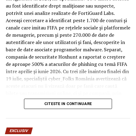
bagaje trase pe roți, curățenie zilnică, uneori mai multe
au fost identificate drept malițioase sau suspecte,
rezervări consecutive în aceeași săptămână. Această
potrivit unei analize realizate de FortiGuard Labs.
frecvență ridicată de utilizare pune presiune reală pe
Aceeași cercetare a identificat peste 1.700 de conturi și
orice suprafață, iar pardoseala este printre primele
canale care imitau FIFA pe rețelele sociale și platformele
elemente afectate vizibil, mai ales în zona din jurul
de mesagerie, precum și peste 270.000 de date de
patului și a ușii de acces.
autentificare ale unor utilizatori și fani, descoperite în
baze de date asociate programelor malware. Separat,
În etapa de renovare sau construcție, administratorii
compania de securitate Hoxhunt a raportat o creștere
care iau în calcul
mocheta trafic intens
pentru zonele
de aproape 500% a atacurilor de phishing cu temă FIFA
cu rotație mare reduc riscul de uzură prematură și de
între aprilie și iunie 2026. Cu trei zile înaintea finalei din
decolorare vizibilă în punctele de trecere frecventă. Este
19 iulie, specialiștii cyber_Folks România avertizează că
o decizie care ține mai puțin de stil și mai mult de
aceste atacuri nu îi vizează doar pe fanii care caută
longevitatea reală a investiției în amenajare, vizibilă abia
bilete sau transmisiuni online, ci și pe companii, prin
după primele sezoane de utilizare intensă.
conturile, dispozitivele și infrastructura digitală
CITESTE IN CONTINUARE
utilizate de angajați.
Un sejur care rămâne în
„Fiecare eveniment global generează o economie
amintire pentru motivele
paralelă a fraudei, dar dimensiunea din acest an este
EXCLUSIV
fără precedent. Greșeala pe care o fac multe firme