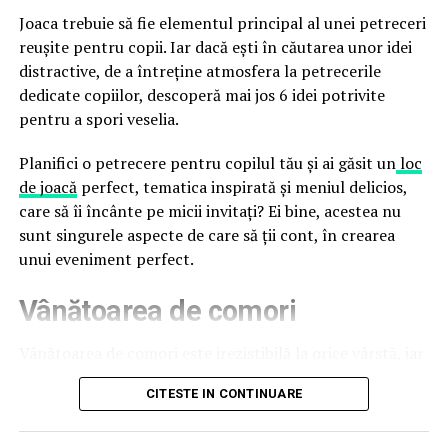
financiare. Instituția recomandă verificarea atentă a
Joaca trebuie să fie elementul principal al unei petreceri
sursei mesajelor și raportarea incidentelor la numărul
reușite pentru copii. Iar dacă ești în căutarea unor idei
unic 1911.
distractive, de a întreține atmosfera la petrecerile
dedicate copiilor, descoperă mai jos 6 idei potrivite
Campaniile identificate în ultimele săptămâni folosesc
pentru a spori veselia.
site-uri care imită platformele oficiale FIFA, aplicații
false de streaming, coduri QR malițioase și mesaje care
Planifici o petrecere pentru copilul tău și ai găsit un
loc
promit bilete, rambursări, premii sau acces gratuit la
de joacă
perfect, tematica inspirată și meniul delicios,
meciuri. FBI a emis în luna mai un avertisment privind
care să îi încânte pe micii invitați? Ei bine, acestea nu
site-urile care clonează platforma oficială prin
sunt singurele aspecte de care să ții cont, în crearea
modificări minore ale denumirii domeniului, precum
unui eveniment perfect.
introducerea sau schimbarea unei singure litere, pentru
Vânătoarea de comori
a colecta date personale și bancare.
Un singur grup de atacatori, denumit „Ghost Stadium”
Vânătoarea de comori este irezistibilă la orice vârstă, iar
de cercetătorii în securitate, ar opera peste 300 de
pentru copii este una dintre cele mai distractive
CITESTE IN CONTINUARE
pagini de phishing care reproduc ecranul de
activități. Tot ce trebuie să faci este să ascunzi câteva
autentificare FIFA. Odată introduse pe aceste pagini,
obiecte sau recompense, pe care copiii trebuie să le
datele de acces pot fi folosite și pentru compromiterea