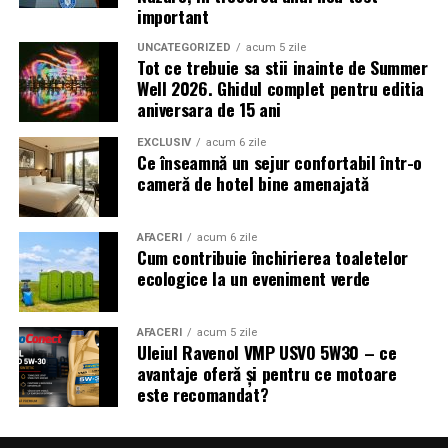
sau câștigarea unui premiu pot determina utilizatorii să
important
reacționeze înainte de a verifica sursa.
UNCATEGORIZED
acum 5 zile
Tot ce trebuie sa stii inainte de Summer
Turneul se încheie pe 19 iulie, iar specialiștii anticipează
Well 2026. Ghidul complet pentru editia
o intensificare a activității frauduloase în perioada
aniversara de 15 ani
finalei. Printre cele mai utilizate pretexte se numără
transmisiunile pirat, biletele revândute, pariurile,
EXCLUSIV
acum 6 zile
Ce înseamnă un sejur confortabil într-o
tombolele, concursurile și falsele oferte de călătorie.
cameră de hotel bine amenajată
Pentru a răspunde riscurilor tot mai complexe,
cyber_Folks a lansat la finalul lunii iunie robo_Folks,
AFACERI
acum 6 zile
Cum contribuie închirierea toaletelor
primul asistent AI integrat într-un panou de hosting
ecologice la un eveniment verde
din România. Acesta poate efectua, la cererea
utilizatorului, un audit al securității site-ului, care
include verificarea certificatelor SSL, a configurărilor
AFACERI
acum 5 zile
Uleiul Ravenol VMP USVO 5W30 – ce
DNS și a sistemelor SPF, DKIM și DMARC utilizate
avantaje oferă și pentru ce motoare
pentru protecția e-mailului împotriva uzurpării
este recomandat?
identității.