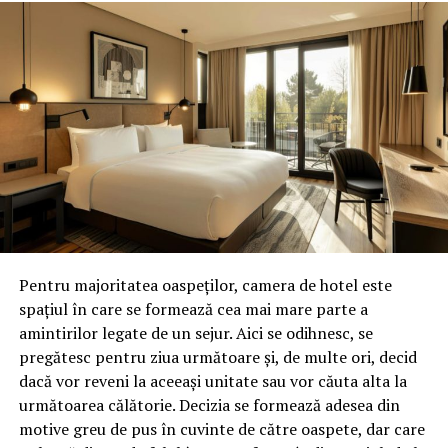
Negulescu? Nu-i așa că s-ar putea să aflăm lucruri
senzaționale despre cea mai întunecată perioadă din
istoria recentă a României? Despre cum a fost batjocorit
statul de drept? Despre cum au fost umiliți și cetățenii și
judecătorii? Despre cum le-a fost restrânsă dramatic
independența magistraților? Despre ce anume interese a
servit „elita DNA” din Prahova? Când stai cu pistoalele
pe masă, când transformi asta într-un obicei, când nu
mai ești atent, pentru că te crezi infailibil, poți face
greșeli. Unele fatale. Aceste arme letale se pot descărca
din greșeală chiar în pieptul celor care le mânuiesc. Și
asta chiar s-a întâmplat. De astă dată, la figurat.
Pentru majoritatea oaspeților, camera de hotel este
spațiul în care se formează cea mai mare parte a
Sorin Rosca Stanescu
amintirilor legate de un sejur. Aici se odihnesc, se
pregătesc pentru ziua următoare și, de multe ori, decid
dacă vor reveni la aceeași unitate sau vor căuta alta la
următoarea călătorie. Decizia se formează adesea din
Articolul
Cu pistoalele pe masă/ Cu pistoale pe masă,
motive greu de pus în cuvinte de către oaspete, dar care
anchetau și cei de la NKVD
apare prima dată în
Ziarul