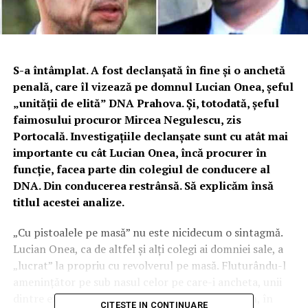
S-a întâmplat. A fost declanșată în fine și o anchetă
penală, care îl vizează pe domnul Lucian Onea, șeful
„unității de elită” DNA Prahova. Și, totodată, șeful
faimosului procuror Mircea Negulescu, zis
Portocală. Investigațiile declanșate sunt cu atât mai
importante cu cât Lucian Onea, încă procurer în
funcție, facea parte din colegiul de conducere al
DNA. Din conducerea restrânsă. Să explicăm însă
titlul acestei analize.
„Cu pistoalele pe masă” nu este nicidecum o sintagmă.
Lucian Onea, ca de altfel și alți colegi ai domniei sale, a
„lucrat” la propriu cu revolverul pe masă. Fluturându-l
amenințător pe sub nasul celor pe care-i ancheta, unii
dintre ei de-a dreptul terorizați. Să ne mai mirăm, în
CITESTE IN CONTINUARE