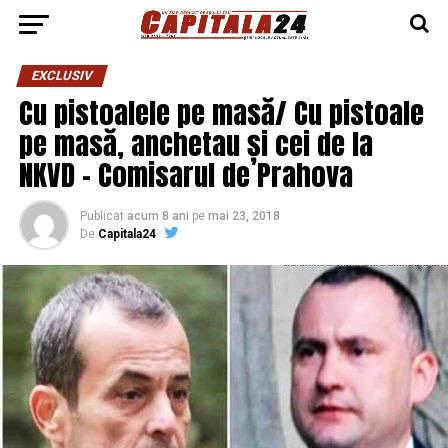
EXCLUSIV
Cu pistoalele pe masă/ Cu pistoale
pe masă, anchetau și cei de la
NKVD – Comisarul de Prahova
Publicat
acum 8 ani
pe
mai 23, 2018
De
Capitala24