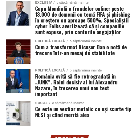
EXCLUSIV
o săptămână inainte
bază se așază patru pahare, urmând apoi să se pună un
Cupa Mondială a fraudelor online: peste
Aceste instrumente reduc semnificativ timpul și nivelul
rând de 3 pahare, respectiv 2 și 1 pahar. Câștigă echipa
13.000 de domenii cu temă FIFA și phishing
de pregătire tehnică necesare pentru lansarea unei
în creștere cu aproape 500%. Specialiștii
care construiește cel mai repede un turn stabil, fără să
cyber_Folks avertizează că și companiile
campanii de fraudă. În locul mesajelor generale și ușor
se dărâme.
sunt expuse, prin conturile angajaților
de recunoscut, atacatorii pot genera rapid comunicări
personalizate pentru anumite industrii, departamente
Fiecare dintre aceste activități poate fi exact
POLITICĂ LOCALĂ
o săptămână inainte
Cum a transformat Nicușor Dan o notă de
sau categorii profesionale.
ingredientul surpriză al petrecerii pe care o organizezi
trecere într-un mesaj de stabilitate
pentru copilul tău. Invitații mici și mari se vor distra,
„Echipa noastră de cybersecurity monitorizează activ
bucurându-se de jocuri distractive și creând amintiri
vulnerabilitățile și intervine proactiv la nivelul
unice.
POLITICĂ LOCALĂ
o săptămână inainte
România evită să fie retrogradată în
infrastructurii, de la filtrarea traficului malițios până la
„JUNK”. Rolul decisiv al lui Alexandru
izolarea site-urilor compromise. Dar phishingul nu
Nazare, în trecerea unui nou test
exploatează doar serverele, ci mai ales oamenii. Niciun
important
furnizor de hosting nu poate opri un utilizator să își
SOCIAL
o săptămână inainte
introducă parola pe o pagină clonată. În acel moment,
Ce este un vestiar metalic cu uși scurte tip
vigilența utilizatorului rămâne prima linie de apărare”,
NEST și când merită ales
explică Horațiu Șimon, Chief Technology Officer
cyber_Folks România.