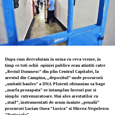
Dupa cum dezvaluiam in urma cu ceva vreme, in
timp ce toti ochii opiniei publice erau atintiti catre
„Beciul Domnesc” din plin Centrul Capitalei, la
arestul din Campina, „depozitul” unde procurorii
„unitatii haules” a DNA Ploiesti obisnuiau sa bage
„marfa proaspata” se intamplau lucruri pur si
simplu cutremuratoare. Mai ales arestatilor cu
„staif”, instrumentati de acum inainte „penalii”
procurori Lucian Onea ”Lucica” si Mircea Negulescu
”Portocala”.