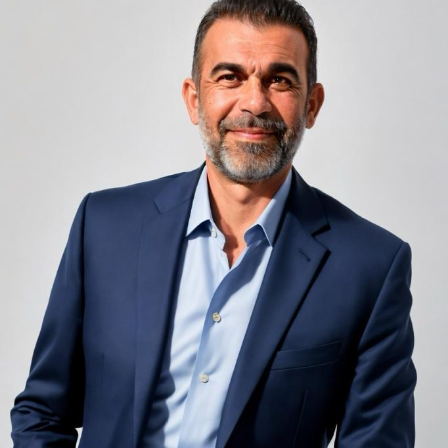
Camerele de hotel sunt, prin natura lor, spații apropiate
unele de altele, separate de pereți care nu pot fi făcuți
infinit de groși din motive practice și economice.
Zgomotul pașilor din camera de sus sau din coridorul
adiacent rămâne una dintre cele mai frecvente
nemulțumiri semnalate de oaspeți în recenziile online,
chiar și la unități altfel apreciate pentru servicii și
locație. De multe ori, oaspeții nu identifică pardoseala
drept sursa reală a problemei, ci descriu simplu senzația
de spațiu zgomotos sau agitat.
Pardoseala joacă un rol important în absorbția acestor
sunete, mai ales în zonele de trecere frecventă dintre
cameră și baie sau dintre pat și fereastră. Un material cu
proprietăți fonoabsorbante bune reduce transmiterea
zgomotului către camerele vecine și către etajele
inferioare, un aspect esențial mai ales în clădirile mai
vechi, cu structuri care nu au fost proiectate inițial