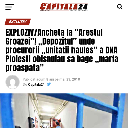
EXCLUSIV
EXPLOZIV/Ancheta la ”Arestul
Groazei”! „Depozitul” unde
procurorii „unitatii haules” a DNA
Ploiesti obisnuiau sa bage „marfa
proaspata”
Publicat
acum 8 ani
pe
mai 23, 2018
De
Capitala24