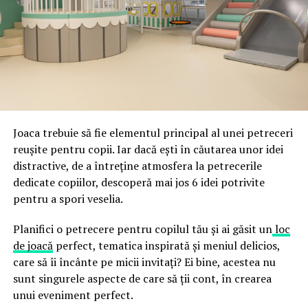
expeditorului și pot trimite mesaje în numele companiei,
specializată în amenajări hoteliere ajută la alinierea
ceea ce crește riscul de email spoofing, phishing și
acestor decizii tehnice cu identitatea vizuală a unității,
fraude care exploatează încrederea în brand.
astfel încât confortul și estetica să funcționeze
împreună, nu în tensiune una cu cealaltă, pe toată
Directoratul Național de Securitate Cibernetică (DNSC)
durata de viață a amenajării, indiferent de câte sezoane
a avertizat, la rândul său, asupra amenințărilor asociate
trec de la deschiderea propriu-zisă a hotelului.
Cupei Mondiale FIFA 2026, de la site-uri și concursuri
false până la tentative de furt al datelor personale și
financiare. Instituția recomandă verificarea atentă a
Joaca trebuie să fie elementul principal al unei petreceri
sursei mesajelor și raportarea incidentelor la numărul
reușite pentru copii. Iar dacă ești în căutarea unor idei
unic 1911.
distractive, de a întreține atmosfera la petrecerile
dedicate copiilor, descoperă mai jos 6 idei potrivite
Campaniile identificate în ultimele săptămâni folosesc
pentru a spori veselia.
site-uri care imită platformele oficiale FIFA, aplicații
false de streaming, coduri QR malițioase și mesaje care
Planifici o petrecere pentru copilul tău și ai găsit un
loc
promit bilete, rambursări, premii sau acces gratuit la
de joacă
perfect, tematica inspirată și meniul delicios,
meciuri. FBI a emis în luna mai un avertisment privind
care să îi încânte pe micii invitați? Ei bine, acestea nu
site-urile care clonează platforma oficială prin
sunt singurele aspecte de care să ții cont, în crearea
modificări minore ale denumirii domeniului, precum
unui eveniment perfect.