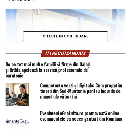
CITESTE IN CONTINUARE
ITI RECOMANDAM
De ce tot mai multe familii și firme din Galați
și Brăila apelează la servicii profesionale de
curățenie
Competențe verzi și digitale: Cum pregătim
tinerii din Sud-Muntenia pentru locurile de
muncă ale viitorului
Apar amanunte socante despre atrocitatile din arestul
prahovean
EvenimenteGratuite.ro promovează online
evenimentele cu acces gratuit din România
Si unde inclusiv sefi ai unor importante structuri de
politie erau umiliti in ultimul hal de catre chiar