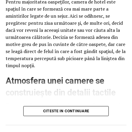
Pentru majoritatea oaspeților, camera de hotel este
unor martori depuse in fata judecatorilor. Astfel ca,
spațiul în care se formează cea mai mare parte a
dupa cum rezulta din informatiile de ultima ora intrate
amintirilor legate de un sejur. Aici se odihnesc, se
in posesia noastra, un control tematic este inevitabil la
pregătesc pentru ziua următoare și, de multe ori, decid
nivelul ”Arestului Haules” de la Campina, mai ales ca
dacă vor reveni la aceeași unitate sau vor căuta alta la
Ministerul de Interne are toate motivele pentru a sterge
următoarea călătorie. Decizia se formează adesea din
aceasta „pata” de pe obrazul institutiei aflate intr-un
motive greu de pus în cuvinte de către oaspete, dar care
plin proces de resetare a imaginii.(
Andrei Coman
).
se leagă direct de felul în care a fost gândit spațiul, de la
temperatura percepută sub picioare până la liniștea din
timpul nopții.
Atmosfera unei camere se
ARTICOLE PE ACEIASI TEMA:
PRIMA
construiește din detalii tactile
URMATORUL
EXPLOZIV/Postaci pe U.M. 0319 Bucuresti – STS/Postacii
Contactul direct cu pardoseala este una dintre primele
SSI isi omoara timpul pe facebook/”Capcane” pe
senzații fizice pe care le are un oaspete atunci când
CITESTE IN CONTINUARE
siguranta nationala
intră desculț în cameră, fie dimineața, fie la revenirea de
pe drum, seara târziu. Textura și moliciunea potrivite,
NU RATATI
EXCLUSIV/ Influenta de tip intelligence in sesizarea lui