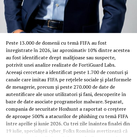
pentru izolare fonică performantă.
Rotația rapidă a oaspeților cere
materiale rezistente
Spre diferență de o locuință obișnuită, o cameră de hotel
Peste 13.000 de domenii cu temă FIFA au fost
trece printr-un ciclu de utilizare intensă: oaspeți diferiți,
înregistrate ȋn 2026, iar aproximativ 10% dintre acestea
bagaje trase pe roți, curățenie zilnică, uneori mai multe
au fost identificate drept malițioase sau suspecte,
rezervări consecutive în aceeași săptămână. Această
potrivit unei analize realizate de FortiGuard Labs.
frecvență ridicată de utilizare pune presiune reală pe
Aceeași cercetare a identificat peste 1.700 de conturi și
orice suprafață, iar pardoseala este printre primele
canale care imitau FIFA pe rețelele sociale și platformele
elemente afectate vizibil, mai ales în zona din jurul
de mesagerie, precum și peste 270.000 de date de
patului și a ușii de acces.
autentificare ale unor utilizatori și fani, descoperite în
baze de date asociate programelor malware. Separat,
În etapa de renovare sau construcție, administratorii
compania de securitate Hoxhunt a raportat o creștere
care iau în calcul
mocheta trafic intens
pentru zonele
de aproape 500% a atacurilor de phishing cu temă FIFA
cu rotație mare reduc riscul de uzură prematură și de
între aprilie și iunie 2026. Cu trei zile înaintea finalei din
decolorare vizibilă în punctele de trecere frecventă. Este
19 iulie, specialiștii cyber_Folks România avertizează că
o decizie care ține mai puțin de stil și mai mult de