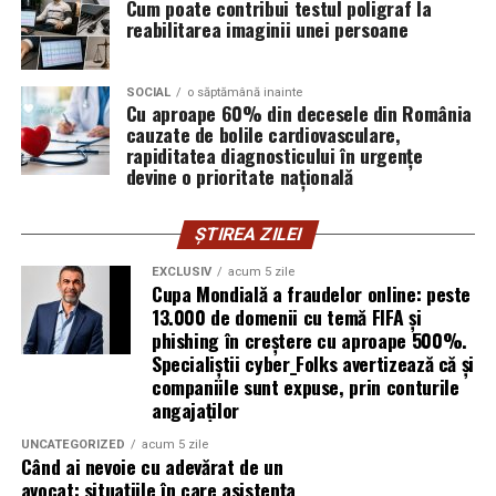
Cum poate contribui testul poligraf la
exploatează doar serverele, ci mai ales oamenii. Niciun
reabilitarea imaginii unei persoane
furnizor de hosting nu poate opri un utilizator să își
introducă parola pe o pagină clonată. În acel moment,
SOCIAL
o săptămână inainte
vigilența utilizatorului rămâne prima linie de apărare”,
Cu aproape 60% din decesele din România
explică Horațiu Șimon, Chief Technology Officer
cauzate de bolile cardiovasculare,
cyber_Folks România.
rapiditatea diagnosticului în urgențe
devine o prioritate națională
Subiectul a fost semnalat și de FBI, care a inclus în
informările din ultima lună amenințările asociate
ȘTIREA ZILEI
turneului, de la fraude online și furtul datelor până la
EXCLUSIV
acum 5 zile
operațiuni de dezinformare.
Cupa Mondială a fraudelor online: peste
13.000 de domenii cu temă FIFA și
Avertismentele publice s-au concentrat în principal
phishing în creștere cu aproape 500%.
asupra fanilor și infrastructurii orașelor gazdă, însă
Specialiștii cyber_Folks avertizează că și
specialiștii atrag atenția că firmele pot fi afectate
companiile sunt expuse, prin conturile
angajaților
inclusiv atunci când nu au nicio legătură directă cu
industria sportului, turismului sau vânzarea de bilete.
UNCATEGORIZED
acum 5 zile
Când ai nevoie cu adevărat de un
Atacurile sunt mai eficiente în contextul
avocat: situațiile în care asistența