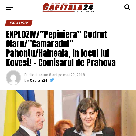
EXCLUSIV
EXPLOZIV/”Pepiniera” Codrut
Olaru/”Camaradul”
Pahontu/Haineala, in locul lui
Kovesi! – Comisarul de Prahova
Publicat
acum 8 ani
pe
mai 29, 2018
De
Capitala24