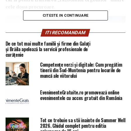
cele doua procuroare.
CITESTE IN CONTINUARE
ITI RECOMANDAM
De ce tot mai multe familii și firme din Galați
și Brăila apelează la servicii profesionale de
curățenie
Competențe verzi și digitale: Cum pregătim
tinerii din Sud-Muntenia pentru locurile de
muncă ale viitorului
EvenimenteGratuite.ro promovează online
evenimentele cu acces gratuit din România
”Omul lui Basescu” la conducerea CSM
Tot ce trebuie sa stii inainte de Summer Well
2026. Ghidul complet pentru editia