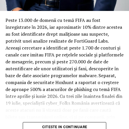
materiale rezistente
Codrut Olaru, un ”as” al jocului dublu
Spre diferență de o locuință obișnuită, o cameră de hotel
Peste 13.000 de domenii cu temă FIFA au fost
trece printr-un ciclu de utilizare intensă: oaspeți diferiți,
înregistrate ȋn 2026, iar aproximativ 10% dintre acestea
Astfel ca la varful DIICOT soarta incapatanatului Daniel
bagaje trase pe roți, curățenie zilnică, uneori mai multe
au fost identificate drept malițioase sau suspecte,
Horodniceanu este ca si pecetluita, „nea Gusti” Lazar
rezervări consecutive în aceeași săptămână. Această
potrivit unei analize realizate de FortiGuard Labs.
nereusind decat sa mai traga ceva de timp, pana ce
frecvență ridicată de utilizare pune presiune reală pe
Aceeași cercetare a identificat peste 1.700 de conturi și
”alesul” lui Haineala va fi instalat si oficial la conducere.
orice suprafață, iar pardoseala este printre primele
canale care imitau FIFA pe rețelele sociale și platformele
Iar faptul ca Felix Banila provine din „pepiniera” de
elemente afectate vizibil, mai ales în zona din jurul
de mesagerie, precum și peste 270.000 de date de
procurori asumata de Codrut Olaru nu mai trebuie sa
patului și a ușii de acces.
autentificare ale unor utilizatori și fani, descoperite în
mire pe nimeni, „fratia bacauana” fiind, din nou, una tot
baze de date asociate programelor malware. Separat,
mai influenta la nivelul Justitiei.
În etapa de renovare sau construcție, administratorii
compania de securitate Hoxhunt a raportat o creștere
care iau în calcul
mocheta trafic intens
pentru zonele
de aproape 500% a atacurilor de phishing cu temă FIFA
cu rotație mare reduc riscul de uzură prematură și de
între aprilie și iunie 2026. Cu trei zile înaintea finalei din
decolorare vizibilă în punctele de trecere frecventă. Este
19 iulie, specialiștii cyber_Folks România avertizează că
o decizie care ține mai puțin de stil și mai mult de
aceste atacuri nu îi vizează doar pe fanii care caută
longevitatea reală a investiției în amenajare, vizibilă abia
bilete sau transmisiuni online, ci și pe companii, prin
după primele sezoane de utilizare intensă.
conturile, dispozitivele și infrastructura digitală
CITESTE IN CONTINUARE