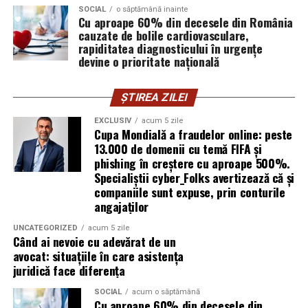
SOCIAL
o săptămână inainte
vigilența utilizatorului rămâne prima linie de apărare”,
Cu aproape 60% din decesele din România
explică Horațiu Șimon, Chief Technology Officer
cauzate de bolile cardiovasculare,
cyber_Folks România.
rapiditatea diagnosticului în urgențe
devine o prioritate națională
Subiectul a fost semnalat și de FBI, care a inclus în
informările din ultima lună amenințările asociate
ȘTIREA ZILEI
turneului, de la fraude online și furtul datelor până la
EXCLUSIV
acum 5 zile
operațiuni de dezinformare.
Cupa Mondială a fraudelor online: peste
13.000 de domenii cu temă FIFA și
Avertismentele publice s-au concentrat în principal
phishing în creștere cu aproape 500%.
asupra fanilor și infrastructurii orașelor gazdă, însă
Specialiștii cyber_Folks avertizează că și
specialiștii atrag atenția că firmele pot fi afectate
companiile sunt expuse, prin conturile
angajaților
inclusiv atunci când nu au nicio legătură directă cu
industria sportului, turismului sau vânzarea de bilete.
UNCATEGORIZED
acum 5 zile
Când ai nevoie cu adevărat de un
Atacurile sunt mai eficiente în contextul
avocat: situațiile în care asistența
evenimentelor globale
juridică face diferența
SOCIAL
acum o săptămână
Campaniile de phishing asociate evenimentelor
Cu aproape 60% din decesele din