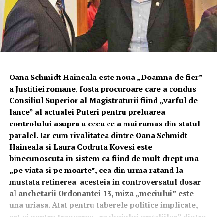
Oana Schmidt Haineala este noua „Doamna de fier”
a Justitiei romane, fosta procuroare care a condus
Consiliul Superior al Magistraturii fiind „varful de
lance” al actualei Puteri pentru preluarea
controlului asupra a ceea ce a mai ramas din statul
paralel. Iar cum rivalitatea dintre Oana Schmidt
Haineala si Laura Codruta Kovesi este
binecunoscuta in sistem ca fiind de mult drept una
„pe viata si pe moarte”, cea din urma ratand la
mustata retinerea acesteia in controversatul dosar
al anchetarii Ordonantei 13, miza „meciului” este
una uriasa. Atat pentru taberele politice implicate,
cat si pentru transarea „razboiului orgoliilor” dintre