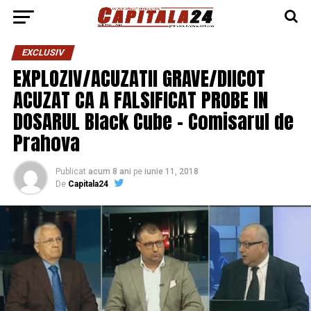
EXCLUSIV
EXPLOZIV/ACUZATII GRAVE/DIICOT
ACUZAT CA A FALSIFICAT PROBE IN
DOSARUL Black Cube – Comisarul de
Prahova
Publicat
acum 8 ani
pe
iunie 11, 2018
De
Capitala24