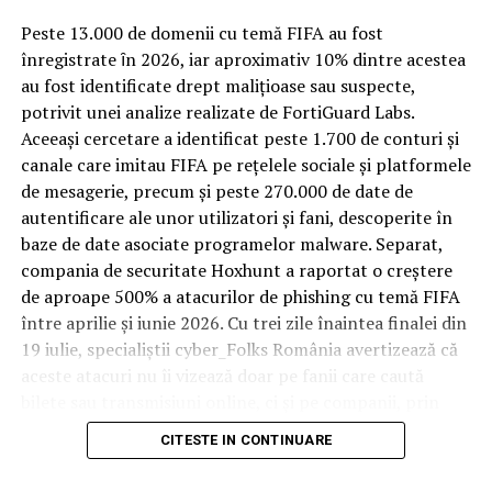
Spre diferență de o locuință obișnuită, o cameră de hotel
Peste 13.000 de domenii cu temă FIFA au fost
trece printr-un ciclu de utilizare intensă: oaspeți diferiți,
înregistrate ȋn 2026, iar aproximativ 10% dintre acestea
bagaje trase pe roți, curățenie zilnică, uneori mai multe
au fost identificate drept malițioase sau suspecte,
rezervări consecutive în aceeași săptămână. Această
potrivit unei analize realizate de FortiGuard Labs.
frecvență ridicată de utilizare pune presiune reală pe
Aceeași cercetare a identificat peste 1.700 de conturi și
orice suprafață, iar pardoseala este printre primele
canale care imitau FIFA pe rețelele sociale și platformele
elemente afectate vizibil, mai ales în zona din jurul
de mesagerie, precum și peste 270.000 de date de
patului și a ușii de acces.
autentificare ale unor utilizatori și fani, descoperite în
baze de date asociate programelor malware. Separat,
În etapa de renovare sau construcție, administratorii
compania de securitate Hoxhunt a raportat o creștere
care iau în calcul
mocheta trafic intens
pentru zonele
de aproape 500% a atacurilor de phishing cu temă FIFA
cu rotație mare reduc riscul de uzură prematură și de
între aprilie și iunie 2026. Cu trei zile înaintea finalei din
decolorare vizibilă în punctele de trecere frecventă. Este
19 iulie, specialiștii cyber_Folks România avertizează că
o decizie care ține mai puțin de stil și mai mult de
aceste atacuri nu îi vizează doar pe fanii care caută
longevitatea reală a investiției în amenajare, vizibilă abia
bilete sau transmisiuni online, ci și pe companii, prin
după primele sezoane de utilizare intensă.
conturile, dispozitivele și infrastructura digitală
CITESTE IN CONTINUARE
utilizate de angajați.
Un sejur care rămâne în