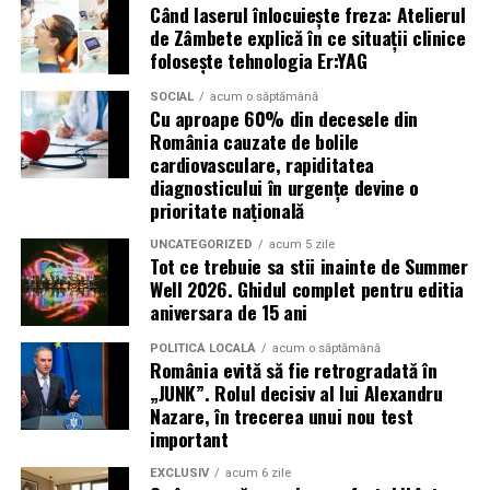
Când laserul înlocuiește freza: Atelierul
pierde o ofertă sau o oportunitate. Mesajele care anunță
de Zâmbete explică în ce situații clinice
ultimele bilete disponibile, acces limitat la o transmisie
folosește tehnologia Er:YAG
sau câștigarea unui premiu pot determina utilizatorii să
reacționeze înainte de a verifica sursa.
SOCIAL
acum o săptămână
Cu aproape 60% din decesele din
România cauzate de bolile
Turneul se încheie pe 19 iulie, iar specialiștii anticipează
cardiovasculare, rapiditatea
o intensificare a activității frauduloase în perioada
diagnosticului în urgențe devine o
finalei. Printre cele mai utilizate pretexte se numără
prioritate națională
transmisiunile pirat, biletele revândute, pariurile,
UNCATEGORIZED
acum 5 zile
tombolele, concursurile și falsele oferte de călătorie.
Tot ce trebuie sa stii inainte de Summer
Well 2026. Ghidul complet pentru editia
Pentru a răspunde riscurilor tot mai complexe,
aniversara de 15 ani
cyber_Folks a lansat la finalul lunii iunie robo_Folks,
primul asistent AI integrat într-un panou de hosting
POLITICĂ LOCALĂ
acum o săptămână
România evită să fie retrogradată în
din România. Acesta poate efectua, la cererea
„JUNK”. Rolul decisiv al lui Alexandru
utilizatorului, un audit al securității site-ului, care
Nazare, în trecerea unui nou test
include verificarea certificatelor SSL, a configurărilor
important
DNS și a sistemelor SPF, DKIM și DMARC utilizate
EXCLUSIV
acum 6 zile
pentru protecția e-mailului împotriva uzurpării