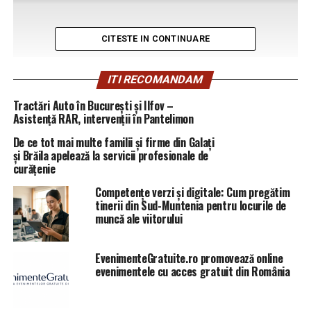
CITESTE IN CONTINUARE
ITI RECOMANDAM
Tractări Auto în București și Ilfov –
Asistență RAR, intervenții în Pantelimon
De ce tot mai multe familii și firme din Galați
și Brăila apelează la servicii profesionale de
curățenie
Competențe verzi și digitale: Cum pregătim
tinerii din Sud-Muntenia pentru locurile de
muncă ale viitorului
EvenimenteGratuite.ro promovează online
evenimentele cu acces gratuit din România
De asemenea, Daniel Dragomir a vorbit despre un plic cu