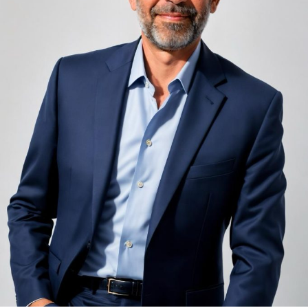
adiacent rămâne una dintre cele mai frecvente
nemulțumiri semnalate de oaspeți în recenziile online,
chiar și la unități altfel apreciate pentru servicii și
locație. De multe ori, oaspeții nu identifică pardoseala
drept sursa reală a problemei, ci descriu simplu senzația
de spațiu zgomotos sau agitat.
Pardoseala joacă un rol important în absorbția acestor
sunete, mai ales în zonele de trecere frecventă dintre
cameră și baie sau dintre pat și fereastră. Un material cu
proprietăți fonoabsorbante bune reduce transmiterea
zgomotului către camerele vecine și către etajele
inferioare, un aspect esențial mai ales în clădirile mai
vechi, cu structuri care nu au fost proiectate inițial
pentru izolare fonică performantă.
Rotația rapidă a oaspeților cere
materiale rezistente