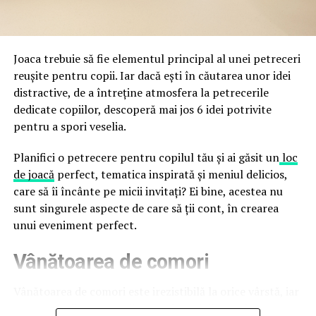
a avertizat, la rândul său, asupra amenințărilor asociate
trec de la deschiderea propriu-zisă a hotelului.
Cupei Mondiale FIFA 2026, de la site-uri și concursuri
false până la tentative de furt al datelor personale și
financiare. Instituția recomandă verificarea atentă a
Joaca trebuie să fie elementul principal al unei petreceri
sursei mesajelor și raportarea incidentelor la numărul
reușite pentru copii. Iar dacă ești în căutarea unor idei
unic 1911.
distractive, de a întreține atmosfera la petrecerile
dedicate copiilor, descoperă mai jos 6 idei potrivite
Campaniile identificate în ultimele săptămâni folosesc
pentru a spori veselia.
site-uri care imită platformele oficiale FIFA, aplicații
false de streaming, coduri QR malițioase și mesaje care
Planifici o petrecere pentru copilul tău și ai găsit un
loc
promit bilete, rambursări, premii sau acces gratuit la
de joacă
perfect, tematica inspirată și meniul delicios,
meciuri. FBI a emis în luna mai un avertisment privind
care să îi încânte pe micii invitați? Ei bine, acestea nu
site-urile care clonează platforma oficială prin
sunt singurele aspecte de care să ții cont, în crearea
modificări minore ale denumirii domeniului, precum
unui eveniment perfect.
introducerea sau schimbarea unei singure litere, pentru
Vânătoarea de comori
a colecta date personale și bancare.
Un singur grup de atacatori, denumit „Ghost Stadium”
Vânătoarea de comori este irezistibilă la orice vârstă, iar
de cercetătorii în securitate, ar opera peste 300 de
pentru copii este una dintre cele mai distractive