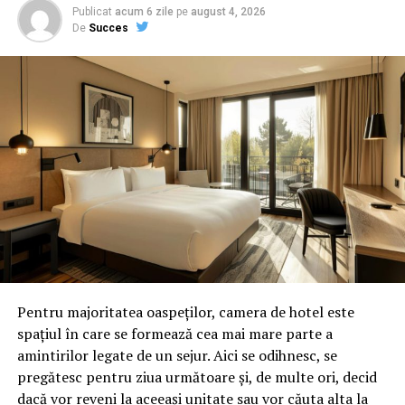
Publicat
acum 6 zile
pe
august 4, 2026
ARTICOLE PE ACEIASI TEMA:
PRIMA
De
Succes
URMATORUL
EXPLOZIV/”Statul paralel? Eu l-am făcut, iar Dragnea l-a
lins ! – Comisarul de Prahova
NU RATATI
GREU CU SRI/Col SRI Silviu Deatcu a fost lasat in
libertate dupa producerea accidentului, desi in alte
cazuri cu soferi bauti care au omorat oameni, acestia
au fost retinuti si apoi arestati/Acesta consumase
bauturi alcoolice
Pentru majoritatea oaspeților, camera de hotel este
spațiul în care se formează cea mai mare parte a
amintirilor legate de un sejur. Aici se odihnesc, se
pregătesc pentru ziua următoare și, de multe ori, decid
dacă vor reveni la aceeași unitate sau vor căuta alta la