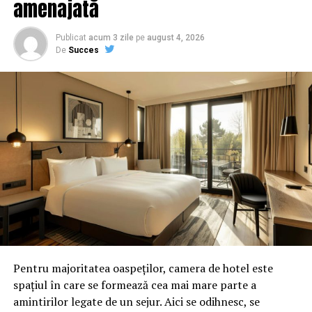
amenajată
Publicat
acum 3 zile
pe
august 4, 2026
De
Succes
ARTICOLE PE ACEIASI TEMA:
PRIMA
URMATORUL
EXCLUSIV/CARMEN GHEORGHE, DIRECTOAREA GENERALA
“SUSPENDATA” A POLITIEI LOCALE PLOIESTI ESTE
URMARITA PENAL ALATURI DE PROCURORUL NEGULESCU
MIRCEA DE PARCHETUL GENERAL/UN NOU DOSAR PENAL
PE NUMELE PROCURORULUI PERICULOS
NU RATATI
EXPLOZIV/Plangerea lui Orban impotriva lui Dancila
pentru inalta tradare a fost scrisa pe computerul unui
Pentru majoritatea oaspeților, camera de hotel este
judecator CSM – Comisarul de Prahova
spațiul în care se formează cea mai mare parte a
amintirilor legate de un sejur. Aici se odihnesc, se