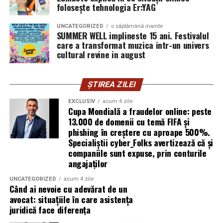
folosește tehnologia Er:YAG
vigilența utilizatorului rămâne prima linie de apărare”,
explică Horațiu Șimon, Chief Technology Officer
UNCATEGORIZED
o săptămână inainte
cyber_Folks România.
SUMMER WELL implineste 15 ani. Festivalul
care a transformat muzica intr-un univers
cultural revine in august
Subiectul a fost semnalat și de FBI, care a inclus în
informările din ultima lună amenințările asociate
turneului, de la fraude online și furtul datelor până la
ȘTIREA ZILEI
operațiuni de dezinformare.
EXCLUSIV
acum 4 zile
Cupa Mondială a fraudelor online: peste
Avertismentele publice s-au concentrat în principal
13.000 de domenii cu temă FIFA și
asupra fanilor și infrastructurii orașelor gazdă, însă
phishing în creștere cu aproape 500%.
specialiștii atrag atenția că firmele pot fi afectate
Specialiștii cyber_Folks avertizează că și
inclusiv atunci când nu au nicio legătură directă cu
companiile sunt expuse, prin conturile
industria sportului, turismului sau vânzarea de bilete.
angajaților
UNCATEGORIZED
acum 4 zile
Atacurile sunt mai eficiente în contextul
Când ai nevoie cu adevărat de un
evenimentelor globale
avocat: situațiile în care asistența
juridică face diferența
Campaniile de phishing asociate evenimentelor