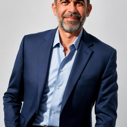
infinit de groși din motive practice și economice.
Zgomotul pașilor din camera de sus sau din coridorul
adiacent rămâne una dintre cele mai frecvente
nemulțumiri semnalate de oaspeți în recenziile online,
chiar și la unități altfel apreciate pentru servicii și
locație. De multe ori, oaspeții nu identifică pardoseala
drept sursa reală a problemei, ci descriu simplu senzația
de spațiu zgomotos sau agitat.
Pardoseala joacă un rol important în absorbția acestor
sunete, mai ales în zonele de trecere frecventă dintre
cameră și baie sau dintre pat și fereastră. Un material cu
proprietăți fonoabsorbante bune reduce transmiterea
zgomotului către camerele vecine și către etajele
inferioare, un aspect esențial mai ales în clădirile mai
vechi, cu structuri care nu au fost proiectate inițial
pentru izolare fonică performantă.
Rotația rapidă a oaspeților cere