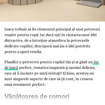
împreună, nu în tensiune una cu cealaltă, pe toată
Directoratul Național de Securitate Cibernetică (DNSC)
durata de viață a amenajării, indiferent de câte sezoane
a avertizat, la rândul său, asupra amenințărilor asociate
trec de la deschiderea propriu-zisă a hotelului.
Cupei Mondiale FIFA 2026, de la site-uri și concursuri
false până la tentative de furt al datelor personale și
financiare. Instituția recomandă verificarea atentă a
Joaca trebuie să fie elementul principal al unei petreceri
sursei mesajelor și raportarea incidentelor la numărul
reușite pentru copii. Iar dacă ești în căutarea unor idei
unic 1911.
distractive, de a întreține atmosfera la petrecerile
dedicate copiilor, descoperă mai jos 6 idei potrivite
Campaniile identificate în ultimele săptămâni folosesc
pentru a spori veselia.
site-uri care imită platformele oficiale FIFA, aplicații
false de streaming, coduri QR malițioase și mesaje care
Planifici o petrecere pentru copilul tău și ai găsit un
loc
promit bilete, rambursări, premii sau acces gratuit la
de joacă
perfect, tematica inspirată și meniul delicios,
meciuri. FBI a emis în luna mai un avertisment privind
care să îi încânte pe micii invitați? Ei bine, acestea nu
site-urile care clonează platforma oficială prin
sunt singurele aspecte de care să ții cont, în crearea
modificări minore ale denumirii domeniului, precum
unui eveniment perfect.
introducerea sau schimbarea unei singure litere, pentru
Vânătoarea de comori
a colecta date personale și bancare.