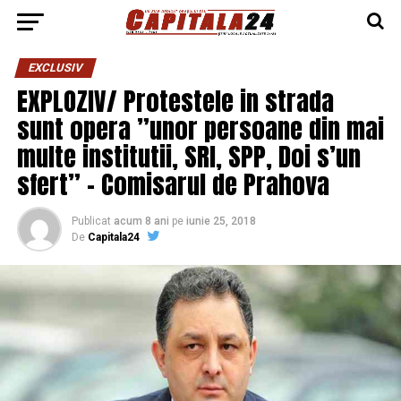
EXCLUSIV
EXPLOZIV/ Protestele in strada
sunt opera ”unor persoane din mai
multe institutii, SRI, SPP, Doi s’un
sfert” – Comisarul de Prahova
Publicat
acum 8 ani
pe
iunie 25, 2018
De
Capitala24