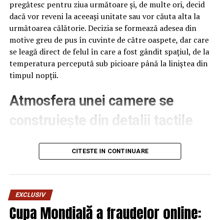
pregătesc pentru ziua următoare și, de multe ori, decid
dacă vor reveni la aceeași unitate sau vor căuta alta la
următoarea călătorie. Decizia se formează adesea din
motive greu de pus în cuvinte de către oaspete, dar care
se leagă direct de felul în care a fost gândit spațiul, de la
temperatura percepută sub picioare până la liniștea din
timpul nopții.
Atmosfera unei camere se
construiește din detalii tactile
Contactul direct cu pardoseala este una dintre primele
senzații fizice pe care le are un oaspete atunci când
CITESTE IN CONTINUARE
intră desculț în cameră, fie dimineața, fie la revenirea de
pe drum, seara târziu. Textura și moliciunea potrivite,
oferite de
mocheta hotel
, pot schimba radical felul în
EXCLUSIV
care este percepută o cameră, chiar dacă restul
Cupa Mondială a fraudelor online:
mobilierului rămâne identic de la o unitate la alta din