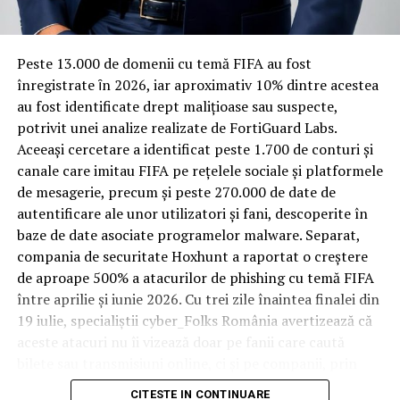
materiale rezistente
Spre diferență de o locuință obișnuită, o cameră de hotel
Peste 13.000 de domenii cu temă FIFA au fost
trece printr-un ciclu de utilizare intensă: oaspeți diferiți,
înregistrate ȋn 2026, iar aproximativ 10% dintre acestea
bagaje trase pe roți, curățenie zilnică, uneori mai multe
au fost identificate drept malițioase sau suspecte,
rezervări consecutive în aceeași săptămână. Această
potrivit unei analize realizate de FortiGuard Labs.
frecvență ridicată de utilizare pune presiune reală pe
Aceeași cercetare a identificat peste 1.700 de conturi și
orice suprafață, iar pardoseala este printre primele
canale care imitau FIFA pe rețelele sociale și platformele
elemente afectate vizibil, mai ales în zona din jurul
de mesagerie, precum și peste 270.000 de date de
patului și a ușii de acces.
autentificare ale unor utilizatori și fani, descoperite în
baze de date asociate programelor malware. Separat,
În etapa de renovare sau construcție, administratorii
compania de securitate Hoxhunt a raportat o creștere
care iau în calcul
mocheta trafic intens
pentru zonele
de aproape 500% a atacurilor de phishing cu temă FIFA
cu rotație mare reduc riscul de uzură prematură și de
între aprilie și iunie 2026. Cu trei zile înaintea finalei din
decolorare vizibilă în punctele de trecere frecventă. Este
19 iulie, specialiștii cyber_Folks România avertizează că
o decizie care ține mai puțin de stil și mai mult de
aceste atacuri nu îi vizează doar pe fanii care caută
longevitatea reală a investiției în amenajare, vizibilă abia
bilete sau transmisiuni online, ci și pe companii, prin
după primele sezoane de utilizare intensă.
conturile, dispozitivele și infrastructura digitală
CITESTE IN CONTINUARE