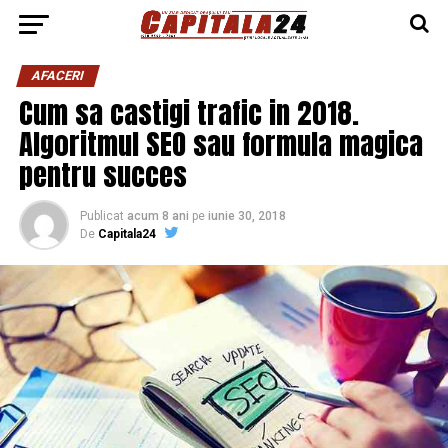
AFACERI
Cum sa castigi trafic in 2018.
Algoritmul SEO sau formula magica
pentru succes
Publicat
acum 8 ani
pe
iunie 30, 2018
De
Capitala24