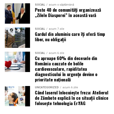
Acest aspect este esențial pentru reducerea riscului
SOCIAL
acum o săptămână
Peste 40 de comunități organizează
unor reparații costisitoare.
„Zilele Diasporei” în această vară
Avantajele Ravenol VMP USVO 5W30
Printre cele mai importante avantaje se numără:
SOCIAL
acum 7 zile
Gardul din aluminiu care îți oferă timp
liber, nu obligații
tehnologie USVO;
stabilitate termică ridicată;
SOCIAL
acum 6 zile
Cu aproape 60% din decesele din
rezistență la oxidare;
România cauzate de bolile
protecție împotriva uzurii;
cardiovasculare, rapiditatea
diagnosticului în urgențe devine o
reducerea depunerilor;
prioritate națională
protejarea turbinei;
UNCATEGORIZED
acum 6 zile
Când laserul înlocuiește freza: Atelierul
compatibilitate cu numeroase aprobări OEM;
de Zâmbete explică în ce situații clinice
performanțe foarte bune la pornirea la rece;
folosește tehnologia Er:YAG
compatibilitate cu motoarele moderne diesel și