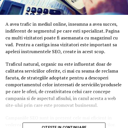
A avea trafic in mediul online, inseamna a avea succes,
indiferent de segmentul pe care esti specializat. Pagina
cu multi vizitatori poate fi asemanata cu magazinul cu
vad. Pentru a castiga insa vizitatori este important sa
apelezi instrumentele SEO, create in acest scop.
Traficul natural, organic nu este influentat doar de
calitatea serviciilor oferite, ci mai cu seama de reclama
facuta, de strategiile adoptate pentru a descoperi
comportamentul celor interesati de serviciile/produsele
pe care le oferi, de creativitatea celui care concepe
campania si de aspectul afisului, in cazul acesta a web
site-ului prin care este promovat businessul.
Campaniile SEO sunt in prezent cele mai eficient in
vederea atragerii de clienti si de crestere a vanzarilor.
CITESTE IN CONTINUARE