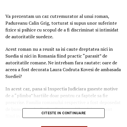
Va prezentam un caz cutremurator al unui roman,
Padureanu Calin Grig, torturat si supus unor suferinte
fizice si psihice cu scopul de a fi discriminat si intimidat
de autoritatile suedeze.
Acest roman nu a reusit sa isi caute dreptatea nici in
Suedia si nici in Romania fiind practic “parasit” de
autoritatile romane. Ne intrebam fara rautate: oare de
aceea a fost decorata Laura Codruta Kovesi de ambasada
Suediei?
In acest caz, pana si Inspectia Judiciara gaseste motive
de a “plimba” hartiile doar pentru ca faptele sa fie
prescrise. Familia romanului respective a fost deposedat
de bunurile sale din Suedia, in mod ilegal, in prezent
CITESTE IN CONTINUARE
fiind in Romania, tara care l-a parasit din motive
meschine.