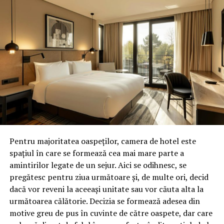
In Mai 2014,
avocatul a fost investit de client, in cauza
de contencios-administrativ , la finele cercetarii
judecatoresti efectuata de Judecatoria Malmo, in cauza
Anuitatii [ Livranta ]
– solicitata a se fi constatat pe
baza accidentului/conflictului savarsit la locul de munca
[ Arbetskada ]
al clientului.
Avocatul – analizand intregul mijloc probator
administrat in aceasta cauza – a constatat ca
instanta s-a pronuntat nefavorabil clientului din
motive bazate , exclusiv, pe eroarea analizarii
Pentru majoritatea oaspeților, camera de hotel este
documentelor si inscrisurilor existente la dosarul
spațiul în care se formează cea mai mare parte a
cauzei. Fata de aceasta situatie, avocatul a
amintirilor legate de un sejur. Aici se odihnesc, se
promovat o cerere de indreptare a erorii judiciare, in
pregătesc pentru ziua următoare și, de multe ori, decid
conformitate cu dispozitiile codului de procedura a
dacă vor reveni la aceeași unitate sau vor căuta alta la
instantei de contencios-administrativ suedez.
următoarea călătorie. Decizia se formează adesea din
Instanta de fond si-a mentinut solutia pronuntata in
motive greu de pus în cuvinte de către oaspete, dar care
2016-05-08, astfel incat , in termen legal, aceasta