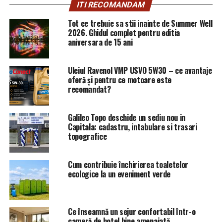
ITI RECOMANDAM
Tot ce trebuie sa stii inainte de Summer Well
2026. Ghidul complet pentru editia
aniversara de 15 ani
Uleiul Ravenol VMP USVO 5W30 – ce avantaje
oferă și pentru ce motoare este
recomandat?
Iata ce scria in 2016 avocatul romanului torturat si
abuzat (abuzuri care au continuat pana in prezent):
Galileo Topo deschide un sediu nou in
Capitala: cadastru, intabulare si trasari
Preambul – 2012-2014 –
topografice
Dl. Calin Grig Padureanu , in urma unor abuzuri savarsite
de anumite institutii de stat suedeze asupra drepturilor
Cum contribuie închirierea toaletelor
ecologice la un eveniment verde
sale cetatenesti in materia dreptului muncii, a dreptului
la sanatate si a drepturilor sociale ce i se cuveneau in
perioada 2012-2014 , a inteles , ca in toata aceasta
perioada , sa intreprinda o serie de demersuri in materia
Ce înseamnă un sejur confortabil într-o
cameră de hotel bine amenajată