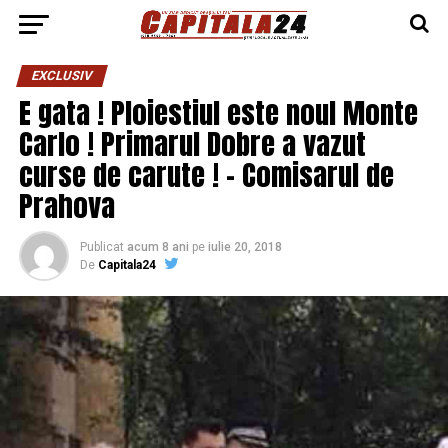
EXCLUSIV
E gata ! Ploiestiul este noul Monte
Carlo ! Primarul Dobre a vazut
curse de carute ! – Comisarul de
Prahova
Publicat
acum 8 ani
pe
iulie 20, 2018
De
Capitala24