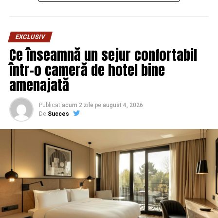
EXCLUSIV
Ce înseamnă un sejur confortabil
într-o cameră de hotel bine
ARTICOLE PE ACEIASI TEMA:
PRIMA
amenajată
URMATORUL
EXPLOZIV/AROGANTUL PRIMAR ADRIAN DOBRE
PASTORESTE O STRUCTURA ILEGALA DIN CADRUL POLITIEI
Publicat
acum 2 zile
pe
august 4, 2026
LOCALE PLOIESTI/JAF SI PREJUDICII IMENSE LA BUGETUL
De
Succes
LOCAL – INDIFERENTA CRASA
NU RATATI
O guvernare forțată a minorității, fără suport popular,
este un demers falimentar, sortit din start eșecului –
Comisarul de Prahova