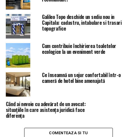
încheiate cu Uniunea Europeană. Foarte multe
platforme de colectare a deşeului menajer sunt
Galileo Topo deschide un sediu nou in
vandalizate. Foartă multă mizerie şi dezordine pe aceste
Capitala: cadastru, intabulare si trasari
platforme din cauza celor care vin şi răscolesc şi apoi
topografice
depozitează în căruţe şi le transportă de colo-colo.
Dincolo de aspectele de imagine, nu se respectă absolut
Cum contribuie închirierea toaletelor
niciun pic hotărârea care a fost emisă cu câţiva ani în
ecologice la un eveniment verde
urmă, tocmai pentru a-şi desfăşura şi ei un minim de
activitate. Trebuie să revenim asupra acelei hotărâri şi să
respectăm legea“, a declarat Adrian Dobre, primarul
Ce înseamnă un sejur confortabil într-o
Ploieştiului.
cameră de hotel bine amenajată
Sursa
Când ai nevoie cu adevărat de un avocat:
https://jurnalulph.ro/administratie/42047-e-
situațiile în care asistența juridică face
gataploiestiul-este-noul-monte-carloprimarul-dobre-
diferența
a-vazut-curse-de-carute.html
COMENTEAZA SI TU