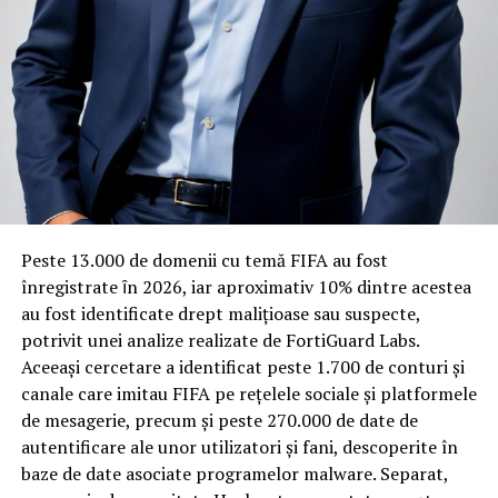
proprietăți fonoabsorbante bune reduce transmiterea
zgomotului către camerele vecine și către etajele
inferioare, un aspect esențial mai ales în clădirile mai
vechi, cu structuri care nu au fost proiectate inițial
pentru izolare fonică performantă.
Rotația rapidă a oaspeților cere
materiale rezistente
Spre diferență de o locuință obișnuită, o cameră de hotel
Peste 13.000 de domenii cu temă FIFA au fost
trece printr-un ciclu de utilizare intensă: oaspeți diferiți,
înregistrate ȋn 2026, iar aproximativ 10% dintre acestea
bagaje trase pe roți, curățenie zilnică, uneori mai multe
au fost identificate drept malițioase sau suspecte,
rezervări consecutive în aceeași săptămână. Această
potrivit unei analize realizate de FortiGuard Labs.
frecvență ridicată de utilizare pune presiune reală pe
Aceeași cercetare a identificat peste 1.700 de conturi și
orice suprafață, iar pardoseala este printre primele
canale care imitau FIFA pe rețelele sociale și platformele
elemente afectate vizibil, mai ales în zona din jurul
de mesagerie, precum și peste 270.000 de date de
patului și a ușii de acces.
autentificare ale unor utilizatori și fani, descoperite în
baze de date asociate programelor malware. Separat,
În etapa de renovare sau construcție, administratorii