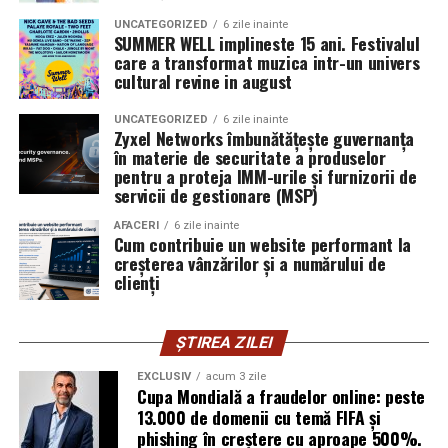
„Echipa noastră de cybersecurity monitorizează activ
bucurându-se de jocuri distractive și creând amintiri
UNCATEGORIZED
6 zile inainte
vulnerabilitățile și intervine proactiv la nivelul
SUMMER WELL implineste 15 ani. Festivalul
unice.
care a transformat muzica intr-un univers
infrastructurii, de la filtrarea traficului malițios până la
cultural revine in august
izolarea site-urilor compromise. Dar phishingul nu
exploatează doar serverele, ci mai ales oamenii. Niciun
UNCATEGORIZED
6 zile inainte
furnizor de hosting nu poate opri un utilizator să își
Zyxel Networks îmbunătățește guvernanța
în materie de securitate a produselor
introducă parola pe o pagină clonată. În acel moment,
pentru a proteja IMM-urile și furnizorii de
vigilența utilizatorului rămâne prima linie de apărare”,
servicii de gestionare (MSP)
explică Horațiu Șimon, Chief Technology Officer
cyber_Folks România.
AFACERI
6 zile inainte
Cum contribuie un website performant la
creșterea vânzărilor și a numărului de
Subiectul a fost semnalat și de FBI, care a inclus în
clienți
informările din ultima lună amenințările asociate
turneului, de la fraude online și furtul datelor până la
ȘTIREA ZILEI
operațiuni de dezinformare.
EXCLUSIV
acum 3 zile
Avertismentele publice s-au concentrat în principal
Cupa Mondială a fraudelor online: peste
asupra fanilor și infrastructurii orașelor gazdă, însă
13.000 de domenii cu temă FIFA și
phishing în creștere cu aproape 500%.
specialiștii atrag atenția că firmele pot fi afectate