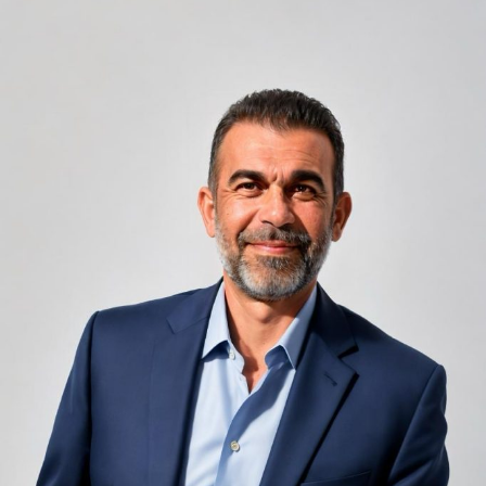
Zgomotul, vecinul invizibil al
oricărui sejur
Camerele de hotel sunt, prin natura lor, spații apropiate
unele de altele, separate de pereți care nu pot fi făcuți
infinit de groși din motive practice și economice.
Zgomotul pașilor din camera de sus sau din coridorul
adiacent rămâne una dintre cele mai frecvente
nemulțumiri semnalate de oaspeți în recenziile online,
chiar și la unități altfel apreciate pentru servicii și
locație. De multe ori, oaspeții nu identifică pardoseala
drept sursa reală a problemei, ci descriu simplu senzația
de spațiu zgomotos sau agitat.
Pardoseala joacă un rol important în absorbția acestor
sunete, mai ales în zonele de trecere frecventă dintre
cameră și baie sau dintre pat și fereastră. Un material cu