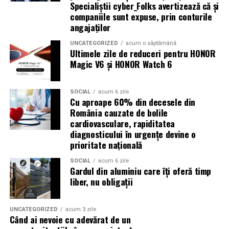
Specialiștii cyber_Folks avertizează că și
inclusiv atunci când nu au nicio legătură directă cu
companiile sunt expuse, prin conturile
industria sportului, turismului sau vânzarea de bilete.
angajaților
Atacurile sunt mai eficiente în contextul
UNCATEGORIZED
acum o săptămână
Ultimele zile de reduceri pentru HONOR
evenimentelor globale
Magic V6 și HONOR Watch 6
Campaniile de phishing asociate evenimentelor
importante profită de interesul public ridicat, de
SOCIAL
acum 6 zile
Cu aproape 60% din decesele din
presiunea timpului și de teama utilizatorilor că ar putea
România cauzate de bolile
pierde o ofertă sau o oportunitate. Mesajele care anunță
cardiovasculare, rapiditatea
ultimele bilete disponibile, acces limitat la o transmisie
diagnosticului în urgențe devine o
sau câștigarea unui premiu pot determina utilizatorii să
prioritate națională
reacționeze înainte de a verifica sursa.
SOCIAL
acum 6 zile
Gardul din aluminiu care îți oferă timp
Turneul se încheie pe 19 iulie, iar specialiștii anticipează
liber, nu obligații
o intensificare a activității frauduloase în perioada
finalei. Printre cele mai utilizate pretexte se numără
transmisiunile pirat, biletele revândute, pariurile,
UNCATEGORIZED
acum 3 zile
Când ai nevoie cu adevărat de un
tombolele, concursurile și falsele oferte de călătorie.