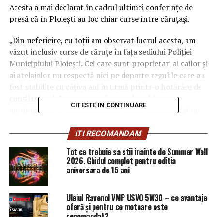
Acesta a mai declarat în cadrul ultimei conferinţe de
presă că în Ploieşti au loc chiar curse între căruţaşi.
„Din nefericire, cu toţii am observat lucrul acesta, am
văzut inclusiv curse de căruţe în faţa sediului Poliţiei
Municipiului Ploieşti. Cei care sunt proprietari ai cailor şi
ai atelajelor nu respectă nici pe departe regulile care au
fost stabilite cu câţiva ani în urmă printr-o hotărâre de
consiliu local. Legea spune foarte clar că într-un
CITESTE IN CONTINUARE
municipiu ca şi pe drumurile naţionale şi autostrăzi nu
au de ce să apară astfel de atelaje. Am avut o discuţie
acum ceva timp în care am spus, că atât timp cât în
ITI RECOMANDAM
interiorul lor sunt proprietari de căruţe şi căruţaşi care
Tot ce trebuie sa stii inainte de Summer Well
nu respectă absolut nicio regulă şi îi găsim pe absolut
2026. Ghidul complet pentru editia
toate drumurile. Nu mai pun în discuţie faptul că se cară
aniversara de 15 ani
moloz şi se depozitează în punctele negre şi
municipalitatea plăteşte cu brio depozitarea acestui
Uleiul Ravenol VMP USVO 5W30 – ce avantaje
moloz. Faptul că se cară PET-uri, municipiul Ploieşti
oferă și pentru ce motoare este
neîndeplinindu-şi ţintele, aşa cum prevăd acordurile
recomandat?