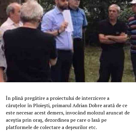
În plină pregătire a proiectului de interzicere a
căruţelor în Ploieşti, primarul Adrian Dobre arată de ce
este necesar acest demers, invocând molozul aruncat de
aceştia prin oraş, dezordinea pe care o lasă pe
platformele de colectare a deşeurilor etc.