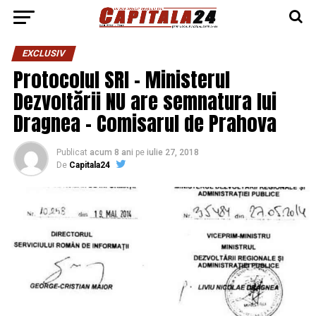
EXCLUSIV
Protocolul SRI – Ministerul
Dezvoltării NU are semnatura lui
Dragnea – Comisarul de Prahova
Publicat
acum 8 ani
pe
iulie 27, 2018
De
Capitala24