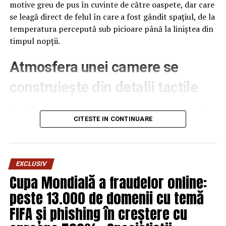
motive greu de pus în cuvinte de către oaspete, dar care
se leagă direct de felul în care a fost gândit spațiul, de la
temperatura percepută sub picioare până la liniștea din
timpul nopții.
Atmosfera unei camere se
construiește din detalii tactile
Contactul direct cu pardoseala este una dintre primele
senzații fizice pe care le are un oaspete atunci când
CITESTE IN CONTINUARE
intră desculț în cameră, fie dimineața, fie la revenirea de
pe drum, seara târziu. Textura și moliciunea potrivite,
oferite de
mocheta hotel
, pot schimba radical felul în
EXCLUSIV
care este percepută o cameră, chiar dacă restul
Cupa Mondială a fraudelor online:
mobilierului rămâne identic de la o unitate la alta din
peste 13.000 de domenii cu temă
același lanț hotelier internațional.
FIFA și phishing în creștere cu
Dincolo de senzația tactilă, pardoseala influențează și