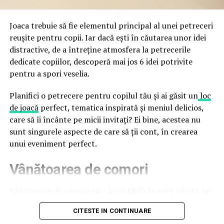
Cupei Mondiale FIFA 2026, de la site-uri și concursuri
false până la tentative de furt al datelor personale și
financiare. Instituția recomandă verificarea atentă a
Joaca trebuie să fie elementul principal al unei petreceri
sursei mesajelor și raportarea incidentelor la numărul
reușite pentru copii. Iar dacă ești în căutarea unor idei
unic 1911.
distractive, de a întreține atmosfera la petrecerile
dedicate copiilor, descoperă mai jos 6 idei potrivite
Campaniile identificate în ultimele săptămâni folosesc
pentru a spori veselia.
site-uri care imită platformele oficiale FIFA, aplicații
false de streaming, coduri QR malițioase și mesaje care
Planifici o petrecere pentru copilul tău și ai găsit un
loc
promit bilete, rambursări, premii sau acces gratuit la
de joacă
perfect, tematica inspirată și meniul delicios,
meciuri. FBI a emis în luna mai un avertisment privind
care să îi încânte pe micii invitați? Ei bine, acestea nu
site-urile care clonează platforma oficială prin
sunt singurele aspecte de care să ții cont, în crearea
modificări minore ale denumirii domeniului, precum
unui eveniment perfect.
introducerea sau schimbarea unei singure litere, pentru
Vânătoarea de comori
a colecta date personale și bancare.
Un singur grup de atacatori, denumit „Ghost Stadium”
Vânătoarea de comori este irezistibilă la orice vârstă, iar
de cercetătorii în securitate, ar opera peste 300 de
pentru copii este una dintre cele mai distractive
CITESTE IN CONTINUARE
pagini de phishing care reproduc ecranul de
activități. Tot ce trebuie să faci este să ascunzi câteva