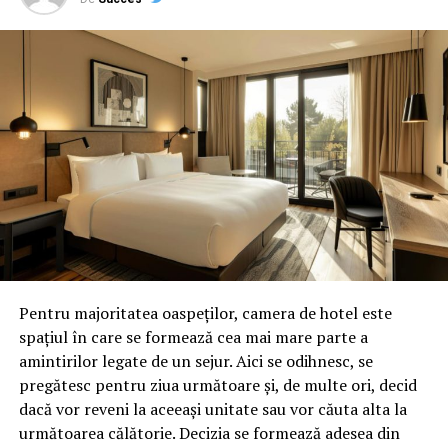
NU RATATI
Controale la unitatea de elita a DNA Ploiesti dupa
inculparea fostului sef al structurii, Lucian Onea –
Comisarul de Prahova
Pentru majoritatea oaspeților, camera de hotel este
spațiul în care se formează cea mai mare parte a
amintirilor legate de un sejur. Aici se odihnesc, se
pregătesc pentru ziua următoare și, de multe ori, decid
dacă vor reveni la aceeași unitate sau vor căuta alta la
următoarea călătorie. Decizia se formează adesea din