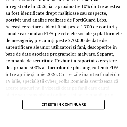
trece printr-un ciclu de utilizare intensă: oaspeți diferiți,
înregistrate ȋn 2026, iar aproximativ 10% dintre acestea
bagaje trase pe roți, curățenie zilnică, uneori mai multe
au fost identificate drept malițioase sau suspecte,
rezervări consecutive în aceeași săptămână. Această
potrivit unei analize realizate de FortiGuard Labs.
frecvență ridicată de utilizare pune presiune reală pe
Aceeași cercetare a identificat peste 1.700 de conturi și
orice suprafață, iar pardoseala este printre primele
canale care imitau FIFA pe rețelele sociale și platformele
elemente afectate vizibil, mai ales în zona din jurul
de mesagerie, precum și peste 270.000 de date de
patului și a ușii de acces.
autentificare ale unor utilizatori și fani, descoperite în
baze de date asociate programelor malware. Separat,
În etapa de renovare sau construcție, administratorii
compania de securitate Hoxhunt a raportat o creștere
care iau în calcul
mocheta trafic intens
pentru zonele
de aproape 500% a atacurilor de phishing cu temă FIFA
cu rotație mare reduc riscul de uzură prematură și de
între aprilie și iunie 2026. Cu trei zile înaintea finalei din
decolorare vizibilă în punctele de trecere frecventă. Este
19 iulie, specialiștii cyber_Folks România avertizează că
o decizie care ține mai puțin de stil și mai mult de
aceste atacuri nu îi vizează doar pe fanii care caută
longevitatea reală a investiției în amenajare, vizibilă abia
bilete sau transmisiuni online, ci și pe companii, prin
după primele sezoane de utilizare intensă.
conturile, dispozitivele și infrastructura digitală
CITESTE IN CONTINUARE
utilizate de angajați.
Un sejur care rămâne în
„Fiecare eveniment global generează o economie
amintire pentru motivele