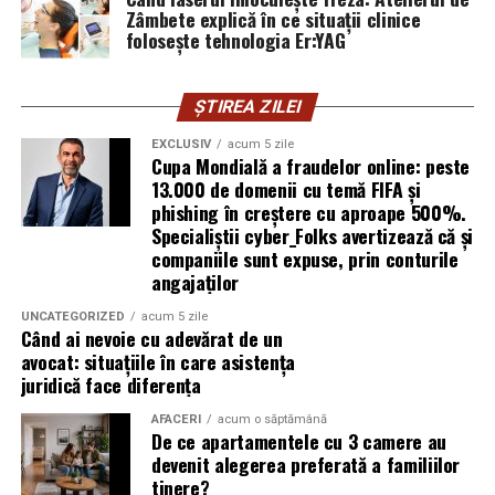
Zâmbete explică în ce situații clinice
folosește tehnologia Er:YAG
Subiectul a fost semnalat și de FBI, care a inclus în
informările din ultima lună amenințările asociate
turneului, de la fraude online și furtul datelor până la
ȘTIREA ZILEI
operațiuni de dezinformare.
EXCLUSIV
acum 5 zile
Cupa Mondială a fraudelor online: peste
Avertismentele publice s-au concentrat în principal
13.000 de domenii cu temă FIFA și
asupra fanilor și infrastructurii orașelor gazdă, însă
phishing în creștere cu aproape 500%.
specialiștii atrag atenția că firmele pot fi afectate
Specialiștii cyber_Folks avertizează că și
inclusiv atunci când nu au nicio legătură directă cu
companiile sunt expuse, prin conturile
industria sportului, turismului sau vânzarea de bilete.
angajaților
UNCATEGORIZED
acum 5 zile
Atacurile sunt mai eficiente în contextul
Când ai nevoie cu adevărat de un
evenimentelor globale
avocat: situațiile în care asistența
juridică face diferența
Campaniile de phishing asociate evenimentelor
AFACERI
acum o săptămână
importante profită de interesul public ridicat, de
De ce apartamentele cu 3 camere au
presiunea timpului și de teama utilizatorilor că ar putea
devenit alegerea preferată a familiilor
pierde o ofertă sau o oportunitate. Mesajele care anunță
tinere?