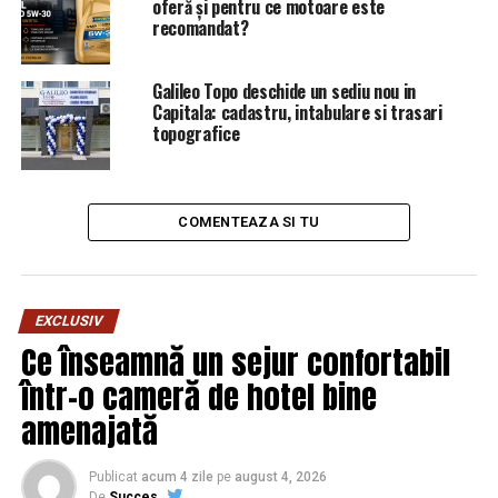
oferă și pentru ce motoare este
recomandat?
Galileo Topo deschide un sediu nou in
Capitala: cadastru, intabulare si trasari
topografice
COMENTEAZA SI TU
EXCLUSIV
Ce înseamnă un sejur confortabil
într-o cameră de hotel bine
amenajată
ARTICOLE PE ACEIASI TEMA:
PRIMA
URMATORUL
Publicat
acum 4 zile
pe
august 4, 2026
DNA și SRI, amestecate în alegeri
De
Succes