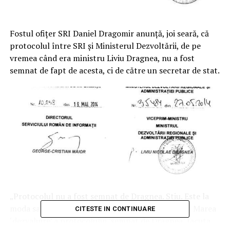
Fostul ofiţer SRI Daniel Dragomir anunţă, joi seară, că
protocolul între SRI şi Ministerul Dezvoltării, de pe
vremea când era ministru Liviu Dragnea, nu a fost
semnat de fapt de acesta, ci de către un secretar de stat.
„Protocolul nu a fost semnat de Dragnea. Stiu. Este la
moda sa il injuram pe Liviu Dragnea. Da bine. Dar. Marea
CITESTE IN CONTINUARE
‘dezvaluire’ a protocolului ‘semnat de Dragnea’ facuta