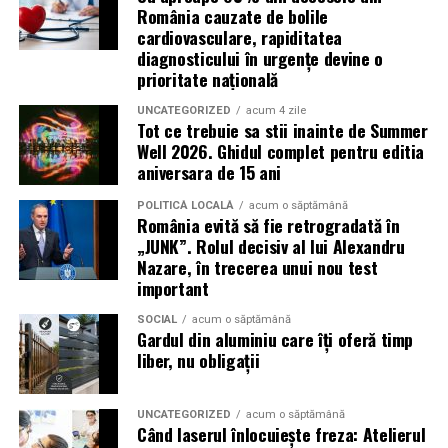
România cauzate de bolile
sau câștigarea unui premiu pot determina utilizatorii să
cardiovasculare, rapiditatea
reacționeze înainte de a verifica sursa.
diagnosticului în urgențe devine o
prioritate națională
Turneul se încheie pe 19 iulie, iar specialiștii anticipează
o intensificare a activității frauduloase în perioada
UNCATEGORIZED
acum 4 zile
Tot ce trebuie sa stii inainte de Summer
finalei. Printre cele mai utilizate pretexte se numără
Well 2026. Ghidul complet pentru editia
transmisiunile pirat, biletele revândute, pariurile,
aniversara de 15 ani
tombolele, concursurile și falsele oferte de călătorie.
POLITICĂ LOCALĂ
acum o săptămână
România evită să fie retrogradată în
Pentru a răspunde riscurilor tot mai complexe,
„JUNK”. Rolul decisiv al lui Alexandru
cyber_Folks a lansat la finalul lunii iunie robo_Folks,
Nazare, în trecerea unui nou test
primul asistent AI integrat într-un panou de hosting
important
din România. Acesta poate efectua, la cererea
SOCIAL
acum o săptămână
utilizatorului, un audit al securității site-ului, care
Gardul din aluminiu care îți oferă timp
include verificarea certificatelor SSL, a configurărilor
liber, nu obligații
DNS și a sistemelor SPF, DKIM și DMARC utilizate
pentru protecția e-mailului împotriva uzurpării
UNCATEGORIZED
acum o săptămână
identității.
Când laserul înlocuiește freza: Atelierul