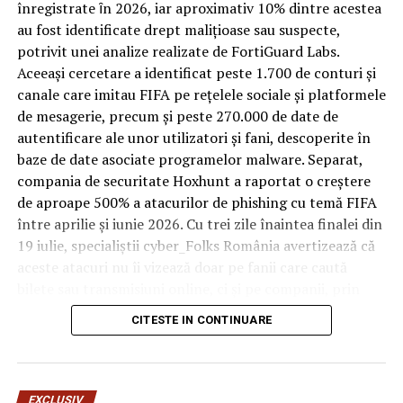
trece printr-un ciclu de utilizare intensă: oaspeți diferiți,
înregistrate ȋn 2026, iar aproximativ 10% dintre acestea
bagaje trase pe roți, curățenie zilnică, uneori mai multe
au fost identificate drept malițioase sau suspecte,
rezervări consecutive în aceeași săptămână. Această
potrivit unei analize realizate de FortiGuard Labs.
frecvență ridicată de utilizare pune presiune reală pe
Aceeași cercetare a identificat peste 1.700 de conturi și
orice suprafață, iar pardoseala este printre primele
canale care imitau FIFA pe rețelele sociale și platformele
elemente afectate vizibil, mai ales în zona din jurul
de mesagerie, precum și peste 270.000 de date de
patului și a ușii de acces.
autentificare ale unor utilizatori și fani, descoperite în
baze de date asociate programelor malware. Separat,
În etapa de renovare sau construcție, administratorii
compania de securitate Hoxhunt a raportat o creștere
care iau în calcul
mocheta trafic intens
pentru zonele
de aproape 500% a atacurilor de phishing cu temă FIFA
cu rotație mare reduc riscul de uzură prematură și de
între aprilie și iunie 2026. Cu trei zile înaintea finalei din
decolorare vizibilă în punctele de trecere frecventă. Este
19 iulie, specialiștii cyber_Folks România avertizează că
o decizie care ține mai puțin de stil și mai mult de
aceste atacuri nu îi vizează doar pe fanii care caută
longevitatea reală a investiției în amenajare, vizibilă abia
bilete sau transmisiuni online, ci și pe companii, prin
după primele sezoane de utilizare intensă.
conturile, dispozitivele și infrastructura digitală
CITESTE IN CONTINUARE
utilizate de angajați.
Un sejur care rămâne în
„Fiecare eveniment global generează o economie
amintire pentru motivele
paralelă a fraudei, dar dimensiunea din acest an este
EXCLUSIV