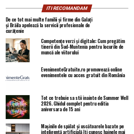
ce să mai plătim atâtea organe de cercetare penală,
ITI RECOMANDAM
atâția magistrați cu purcoi de bani, atâta SRI, dacă este
așa simplu să știm cine este și cine nu este vinovat?
De ce tot mai multe familii și firme din Galați
Întrebăm la
și Brăila apelează la servicii profesionale de
#
corupțiaucide
,
#
mălinbot
și aflăm cine și
curățenie
cât trebuie să meargă la pușcărie… și gata, s-a rezolvat!
Ieșim mult mai ieftin, că desființăm total SRI – ul,
Competențe verzi și digitale: Cum pregătim
interceptările, înregistrările, filajele, etc
tinerii din Sud-Muntenia pentru locurile de
muncă ale viitorului
PS – înțeleg că Ambasada Polară a aflat și adevărul
despre legislația contravențională din UE și România…
așteptăm scuze și pentru cea penală, precizeaza pe
EvenimenteGratuite.ro promovează online
evenimentele cu acces gratuit din România
pagona sa de socializare Ingrid Mocanu. (Simona F.).
#
hoțulstrigăhoții
#
vaidestatuldedrepți
#
suntețitoținiștemancurtizați
Tot ce trebuie sa stii inainte de Summer Well
2026. Ghidul complet pentru editia
aniversara de 15 ani
ARTICOLE PE ACEIASI TEMA:
PRIMA
URMATORUL
Mașinile de spălat și uscătoarele bazate pe
Opțiune nouă pentru utilizatorii WhatsApp | Capitala24
inteligență artificială îți cunosc hainele mai