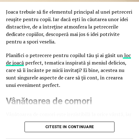
false până la tentative de furt al datelor personale și
financiare. Instituția recomandă verificarea atentă a
Joaca trebuie să fie elementul principal al unei petreceri
sursei mesajelor și raportarea incidentelor la numărul
reușite pentru copii. Iar dacă ești în căutarea unor idei
unic 1911.
distractive, de a întreține atmosfera la petrecerile
dedicate copiilor, descoperă mai jos 6 idei potrivite
Campaniile identificate în ultimele săptămâni folosesc
pentru a spori veselia.
site-uri care imită platformele oficiale FIFA, aplicații
false de streaming, coduri QR malițioase și mesaje care
Planifici o petrecere pentru copilul tău și ai găsit un
loc
promit bilete, rambursări, premii sau acces gratuit la
de joacă
perfect, tematica inspirată și meniul delicios,
meciuri. FBI a emis în luna mai un avertisment privind
care să îi încânte pe micii invitați? Ei bine, acestea nu
site-urile care clonează platforma oficială prin
sunt singurele aspecte de care să ții cont, în crearea
modificări minore ale denumirii domeniului, precum
unui eveniment perfect.
introducerea sau schimbarea unei singure litere, pentru
Vânătoarea de comori
a colecta date personale și bancare.
Un singur grup de atacatori, denumit „Ghost Stadium”
Vânătoarea de comori este irezistibilă la orice vârstă, iar
de cercetătorii în securitate, ar opera peste 300 de
pentru copii este una dintre cele mai distractive
CITESTE IN CONTINUARE
pagini de phishing care reproduc ecranul de
activități. Tot ce trebuie să faci este să ascunzi câteva
autentificare FIFA. Odată introduse pe aceste pagini,
obiecte sau recompense, pe care copiii trebuie să le