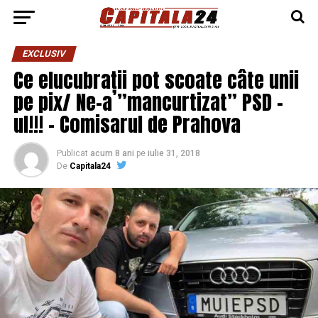
EXCLUSIV
Ce elucubrații pot scoate câte unii
pe pix/ Ne-a ”mancurtizat” PSD –
ul!!! – Comisarul de Prahova
Publicat
acum 8 ani
pe
iulie 31, 2018
De
Capitala24