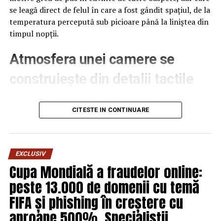
se leagă direct de felul în care a fost gândit spațiul, de la
temperatura percepută sub picioare până la liniștea din
timpul nopții.
Atmosfera unei camere se
construiește din detalii tactile
Contactul direct cu pardoseala este una dintre primele
senzații fizice pe care le are un oaspete atunci când
CITESTE IN CONTINUARE
intră desculț în cameră, fie dimineața, fie la revenirea de
pe drum, seara târziu. Textura și moliciunea potrivite,
oferite de
mocheta hotel
, pot schimba radical felul în
EXCLUSIV
care este percepută o cameră, chiar dacă restul
Cupa Mondială a fraudelor online:
mobilierului rămâne identic de la o unitate la alta din
peste 13.000 de domenii cu temă
același lanț hotelier internațional.
FIFA și phishing în creștere cu
Dincolo de senzația tactilă, pardoseala influențează și
aproape 500%. Specialiștii
percepția termică a spațiului. O cameră cu suprafețe reci