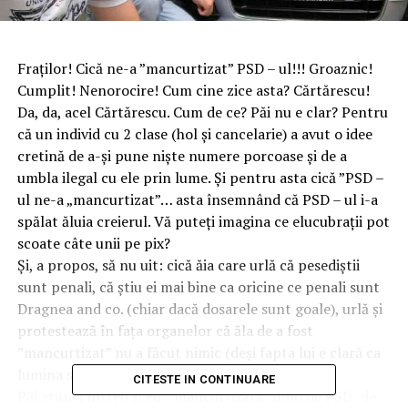
Fraților! Cică ne-a ”mancurtizat” PSD – ul!!! Groaznic!
Cumplit! Nenorocire! Cum cine zice asta? Cărtărescu!
Da, da, acel Cărtărescu. Cum de ce? Păi nu e clar? Pentru
că un individ cu 2 clase (hol și cancelarie) a avut o idee
cretină de a-și pune niște numere porcoase și de a
umbla ilegal cu ele prin lume. Și pentru asta cică ”PSD –
ul ne-a „mancurtizat”… asta însemnând că PSD – ul i-a
spălat ăluia creierul. Vă puteți imagina ce elucubrații pot
scoate câte unii pe pix?
Și, a propos, să nu uit: cică ăia care urlă că pesediștii
sunt penali, că știu ei mai bine ca oricine ce penali sunt
Dragnea and co. (chiar dacă dosarele sunt goale), urlă și
protestează în fața organelor că ăla de a fost
”mancurtizat” nu a făcut nimic (deși fapta lui e clară ca
lumina soarelui) tot pentru că știu ei mai bine.
CITESTE IN CONTINUARE
Păi atunci întreb și eu, ”mancurtizată” fiind de PSD: de