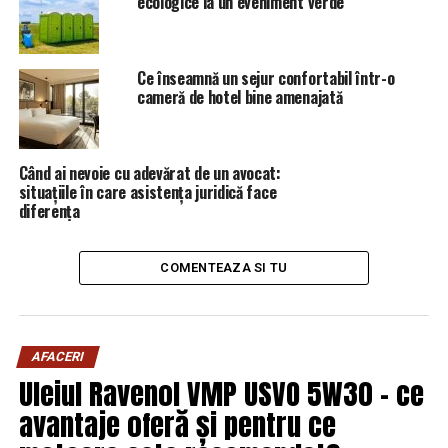
ecologice la un eveniment verde
Ce înseamnă un sejur confortabil într-o
cameră de hotel bine amenajată
Când ai nevoie cu adevărat de un avocat:
situațiile în care asistența juridică face
diferența
COMENTEAZA SI TU
AFACERI
Uleiul Ravenol VMP USVO 5W30 – ce
In Gebruder Weiss nu am realizat astfel de studii, insa
avantaje oferă și pentru ce
credem cu tarie ca oamenii sunt impulsionati de emotie