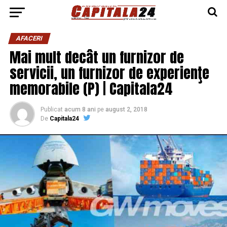
AFACERI
Mai mult decât un furnizor de
servicii, un furnizor de experienţe
memorabile (P) | Capitala24
Publicat
acum 8 ani
pe
august 2, 2018
De
Capitala24