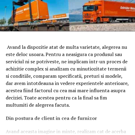
Avand la dispozitie atat de multa varietate, alegerea nu
este deloc usoara. Pentru a neasigura ca produsul sau
serviciul ni se potriveste, ne implicam intr-un proces de
achizitie complex si analizam cu minutiozitate termenii
si conditiile, comparam specificatii, preturi si modele,
dar avem intotdeauna in vedere experientele anterioare,
acestea fiind factorul cu cea mai mare influenta asupra
deciziei. Toate acestea pentru ca la final sa fim
multumiti de alegerea facuta.
Din postura de client in cea de furnizor
Avand aceasta imagine in minte, realizam cat de acerba