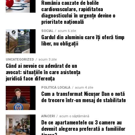
România cauzate de bolile
(Advertorial)
cardiovasculare, rapiditatea
reducerea acumulării de reziduuri;
diagnosticului în urgențe devine o
prioritate națională
protejarea filtrului de particule;
SOCIAL
acum 6 zile
funcționarea eficientă a sistemului antipoluare.
Gardul din aluminiu care îți oferă timp
liber, nu obligații
Acest aspect este esențial pentru reducerea riscului
unor reparații costisitoare.
UNCATEGORIZED
acum 3 zile
Când ai nevoie cu adevărat de un
Avantajele Ravenol VMP USVO 5W30
avocat: situațiile în care asistența
Printre cele mai importante avantaje se numără:
juridică face diferența
POLITICĂ LOCALĂ
acum 4 zile
tehnologie USVO;
Cum a transformat Nicușor Dan o notă
de trecere într-un mesaj de stabilitate
stabilitate termică ridicată;
rezistență la oxidare;
AFACERI
acum o săptămână
protecție împotriva uzurii;
De ce apartamentele cu 3 camere au
devenit alegerea preferată a familiilor
reducerea depunerilor;
tinere?