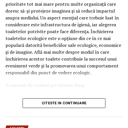
OEM.
prioritate tot mai mare pentru multe organizații care
doresc să-și protejeze imaginea și să reducă impactul
Ce înseamnă Ravenol VMP?
asupra mediului. Un aspect esențial care trebuie luat în
considerare este infrastructura de igienă, iar alegerea
Denumirea
VMP
identifică o gamă de uleiuri dezvoltate
toaletelor potrivite poate face diferența. Închirierea
pentru motoare moderne care necesită performanțe
toaletelor ecologice este o opțiune din ce în ce mai
ridicate și compatibilitate cu numeroase specificații ale
populară datorită beneficiilor sale ecologice, economice
constructorilor auto.
și de imagine. Află mai multe despre modul în care
Acest produs este destinat în special motoarelor
închirierea acestor toalete contribuie la succesul unui
moderne pe benzină și diesel, inclusiv celor echipate cu:
eveniment verde și la promovarea unui comportament
responsabil din punct de vedere ecologic.
turbocompresor;
Economii de costuri pe termen lung
filtru de particule DPF;
Unul dintre cele mai mari avantaje ale activității
catalizatoare moderne;
CITESTE IN CONTINUARE
de
închiriere toalete ecologice
este economia de costuri.
sisteme Start-Stop.
Deși există un cost inițial pentru închirierea acestora, pe
termen lung, aceasta este o opțiune mai rentabilă decât
Ce înseamnă USVO?
construirea unei infrastructuri permanente de toalete.