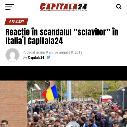
AFACERI
Reacție în scandalul ”sclavilor” în
Italia | Capitala24
Publicat
acum 8 ani
pe
august 8, 2018
De
Capitala24