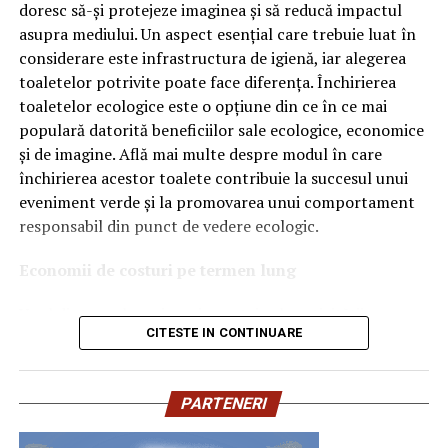
doresc să-și protejeze imaginea și să reducă impactul
Ce înseamnă Ravenol VMP?
asupra mediului. Un aspect esențial care trebuie luat în
considerare este infrastructura de igienă, iar alegerea
Denumirea
VMP
identifică o gamă de uleiuri dezvoltate
toaletelor potrivite poate face diferența. Închirierea
pentru motoare moderne care necesită performanțe
toaletelor ecologice este o opțiune din ce în ce mai
ridicate și compatibilitate cu numeroase specificații ale
populară datorită beneficiilor sale ecologice, economice
constructorilor auto.
și de imagine. Află mai multe despre modul în care
Acest produs este destinat în special motoarelor
închirierea acestor toalete contribuie la succesul unui
moderne pe benzină și diesel, inclusiv celor echipate cu:
eveniment verde și la promovarea unui comportament
responsabil din punct de vedere ecologic.
turbocompresor;
Economii de costuri pe termen lung
filtru de particule DPF;
Unul dintre cele mai mari avantaje ale activității
catalizatoare moderne;
CITESTE IN CONTINUARE
de
închiriere toalete ecologice
este economia de costuri.
sisteme Start-Stop.
Deși există un cost inițial pentru închirierea acestora, pe
termen lung, aceasta este o opțiune mai rentabilă decât
Ce înseamnă USVO?
PARTENERI
construirea unei infrastructuri permanente de toalete.
Una dintre cele mai importante caracteristici ale acestui
Toaletele ecologice nu necesită conexiuni complexe la
ulei este tehnologia
USVO
.