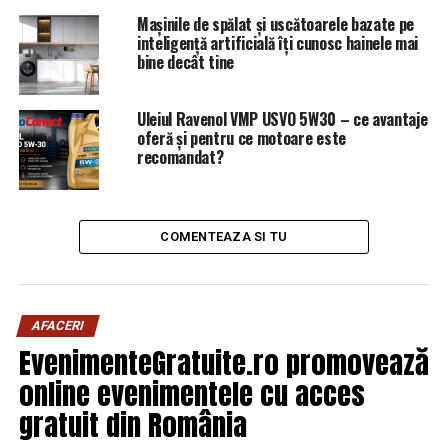
Salvini şi-a anunţat intenţia de a ataca problema
Mașinile de spălat și uscătoarele bazate pe
inteligență artificială îți cunosc hainele mai
”importului de sclavi” europeni, cerând mai multă
bine decât tine
atenţie şi controale din partea omologilor săi bulgar şi
român.AGERPRES
Uleiul Ravenol VMP USVO 5W30 – ce avantaje
oferă și pentru ce motoare este
ARTICOLE PE ACEIASI TEMA:
PRIMA
recomandat?
URMATORUL
Primarul Adrian Dobre minte ploieștenii pe Facebook că
a cerut rezilierea contractului cu Rosal/Oare ce
COMENTEAZA SI TU
interese se ascund in spatele acestor minciuni
repetate?
NU RATATI
Care sunt cele mai bogate 10 vedete din lume în 2018 |
AFACERI
Capitala24
EvenimenteGratuite.ro promovează
online evenimentele cu acces
gratuit din România