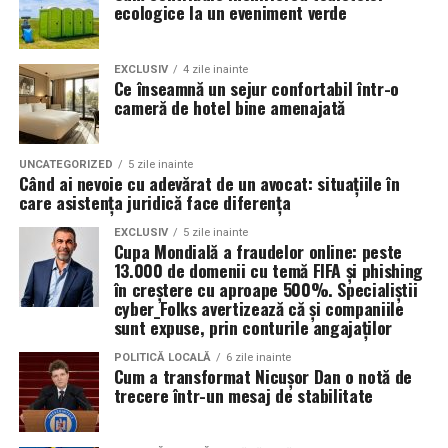
organizatorii unui eveniment pot reduce semnificativ
ecologice la un eveniment verde
impactul negativ asupra mediului în comparație cu
Rezultatul este un echilibru foarte bun între protecție și
soluțiile tradiționale, care sunt mult mai dăunătoare
economie de combustibil.
pentru natură. Astfel, toaletele ecologice contribuie la
EXCLUSIV
4 zile inainte
Ce înseamnă un sejur confortabil într-o
promovarea unui comportament responsabil din punct
cameră de hotel bine amenajată
Pentru ce motoare este recomandat Ravenol VMP
de vedere ecologic și ajută la protejarea resurselor
USVO 5W30?
naturale.
Tipul de
ulei de motor Ravenol
VMP USVO 5W30 este
UNCATEGORIZED
5 zile inainte
Când ai nevoie cu adevărat de un avocat: situațiile în
recomandat pentru numeroase motoare moderne care
Impactul pozitiv asupra imaginii evenimentului
care asistența juridică face diferența
necesită un ulei 5W30 cu aprobări OEM specifice.
Alegerea unor soluții ecologice, precum tipul ecologic
EXCLUSIV
5 zile inainte
Cupa Mondială a fraudelor online: peste
În funcție de specificațiile constructorului, poate fi
de toaletă, poate aduce beneficii semnificative imaginii
13.000 de domenii cu temă FIFA și phishing
utilizat pe vehicule ale unor mărci precum:
unui eveniment. Într-o eră în care participanții devin din
în creștere cu aproape 500%. Specialiștii
ce în ce mai conștienți de problemele de mediu,
cyber_Folks avertizează că și companiile
sunt expuse, prin conturile angajaților
organizatorii care aleg să adopte soluții sustenabile, cum
BMW;
ar fi închirierea toaletelor din gama ecologică, pot
POLITICĂ LOCALĂ
6 zile inainte
Mercedes-Benz;
Cum a transformat Nicușor Dan o notă de
câștiga aprecierea publicului.
trecere într-un mesaj de stabilitate
Volkswagen;
Aceasta nu doar că îmbunătățește percepția față de
Audi;
eveniment, dar poate și atrage mai mulți participanți