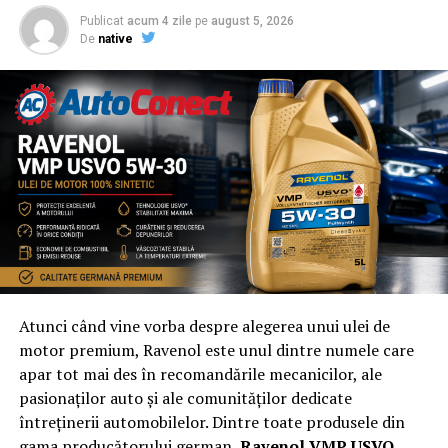
Publicat
acum 4 zile
pe
august 5, 2026
De
native
Atunci când vine vorba despre alegerea unui ulei de
motor premium, Ravenol este unul dintre numele care
apar tot mai des în recomandările mecanicilor, ale
pasionaților auto și ale comunităților dedicate
întreținerii automobilelor. Dintre toate produsele din
gama producătorului german,
Ravenol VMP USVO