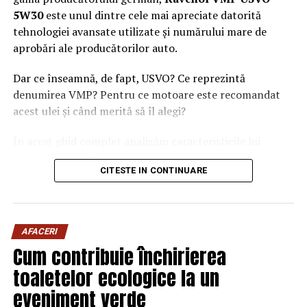
5W30
este unul dintre cele mai apreciate datorită
tehnologiei avansate utilizate și numărului mare de
aprobări ale producătorilor auto.
Dar ce înseamnă, de fapt, USVO? Ce reprezintă
denumirea VMP? Pentru ce motoare este recomandat
acest ulei și când merită să îl alegi?
În acest ghid complet analizăm caracteristicile lui
Ravenol VMP USVO 5W30 și explicăm de ce este
CITESTE IN CONTINUARE
considerat unul dintre cele mai performante uleiuri de
motor disponibile în prezent.
Ce este Ravenol?
AFACERI
Ravenol este un producător german de lubrifianți
Cum contribuie închirierea
fondat în anul 1946 și recunoscut la nivel internațional
toaletelor ecologice la un
pentru dezvoltarea de
uleiuri de motor premium
.
eveniment verde
Compania investește constant în cercetare și