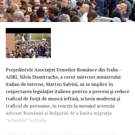
Preşedintele Asociaţiei Femeilor Românce din Italia –
ADRI, Silvia Dumitrache, a cerut miercuri ministrului
italian de interne, Matteo Salvini, să se implice în
respectarea legislaţiei italiene pentru a preveni şi reduce
traficul de forţă de muncă ieftină, sclavia modernă şi
traficul de persoane, în reacţie la mesajul acestuia
adresat României şi Bulgariei de a limita migraţia
”sclavilor” în Italia.
”Referitor la comunicatul Dumneavoastră prin care