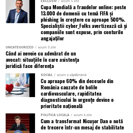
EXCLUSIV
acum 5 zile
Avantaje:
Cupa Mondială a fraudelor online: peste
Aceste toalete sunt echipate cu ventilație
13.000 de domenii cu temă FIFA și
corespunzătoare pentru a preveni mirosurile neplăcute
phishing în creștere cu aproape 500%.
compatibilitate cu DPF;
Specialiștii cyber_Folks avertizează că și
și pot include facilități suplimentare, cum ar fi iluminare
protecție pentru turbocompresor;
companiile sunt expuse, prin conturile
solară sau podele antiderapante. De asemenea, multe
angajaților
reducerea depunerilor;
facilități ecologice sunt echipate cu sisteme moderne de
curățare și întreținere, astfel încât igiena să fie mereu la
UNCATEGORIZED
acum 5 zile
stabilitate la temperaturi ridicate;
Când ai nevoie cu adevărat de un
un nivel ridicat.
avocat: situațiile în care asistența
protecție împotriva uzurii.
juridică face diferența
În plus, o toaletă ecologică este foarte ușor de
Aceste caracteristici îl recomandă pentru utilizarea pe
amplasat, ceea ce înseamnă că aceste toalete pot fi
SOCIAL
acum o săptămână
numeroase motoare diesel Euro 5 și Euro 6.
Cu aproape 60% din decesele din
plasate strategic în locații convenabile pentru
România cauzate de bolile
participanți, fără a afecta fluxul evenimentului.
Este potrivit pentru motoarele pe benzină?
cardiovasculare, rapiditatea
diagnosticului în urgențe devine o
Da.
Încurajarea comportamentului responsabil al
prioritate națională
participanților
Motoarele moderne pe benzină solicită intens uleiul, în
POLITICĂ LOCALĂ
acum 6 zile
Cum a transformat Nicușor Dan o notă
special cele echipate cu:
Un alt beneficiu important al închirierii categoriei de
de trecere într-un mesaj de stabilitate
toaletă ecologică este că aceasta contribuie la educarea