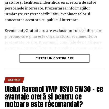
gratuite și facilitează identificarea acestora de către
persoanele interesate. Prezentarea informațiilor
urmărește creșterea vizibilității evenimentelor și
conectarea acestora cu publicul interesat.
EvenimenteGratuite.ro are exclusiv un rol de informare
și promovare și nu este organizatorul evenimentelor
prezentate pe site. Programul, condițiile de participare
și eventualele modificări sunt stabilite și comunicate de
organizatorii fiecărui eveniment.
CITESTE IN CONTINUARE
Publicului îi este recomandată verificarea informațiilor
înainte de participare.
AFACERI
Organizatorii care doresc să crească vizibilitatea unui
Uleiul Ravenol VMP USVO 5W30 – ce
eveniment cu acces gratuit pot solicita o ofertă de
promovare din partea echipei EvenimenteGratuite.ro.
avantaje oferă și pentru ce
Adresa de contact este
salut@evenimentegratuite.ro
.
motoare este recomandat?