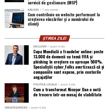
servicii de gestionare (MSP)
explică Horațiu Șimon, Chief Technology Officer
cyber_Folks România.
AFACERI
7 zile inainte
Cum contribuie un website performant la
creșterea vânzărilor și a numărului de
Subiectul a fost semnalat și de FBI, care a inclus în
clienți
informările din ultima lună amenințările asociate
turneului, de la fraude online și furtul datelor până la
ȘTIREA ZILEI
operațiuni de dezinformare.
EXCLUSIV
acum 4 zile
Avertismentele publice s-au concentrat în principal
Cupa Mondială a fraudelor online: peste
asupra fanilor și infrastructurii orașelor gazdă, însă
13.000 de domenii cu temă FIFA și
phishing în creștere cu aproape 500%.
specialiștii atrag atenția că firmele pot fi afectate
Specialiștii cyber_Folks avertizează că și
inclusiv atunci când nu au nicio legătură directă cu
companiile sunt expuse, prin conturile
industria sportului, turismului sau vânzarea de bilete.
angajaților
Atacurile sunt mai eficiente în contextul
POLITICĂ LOCALĂ
acum 5 zile
Cum a transformat Nicușor Dan o notă
evenimentelor globale
de trecere într-un mesaj de stabilitate
Campaniile de phishing asociate evenimentelor
importante profită de interesul public ridicat, de
UNCATEGORIZED
acum 4 zile