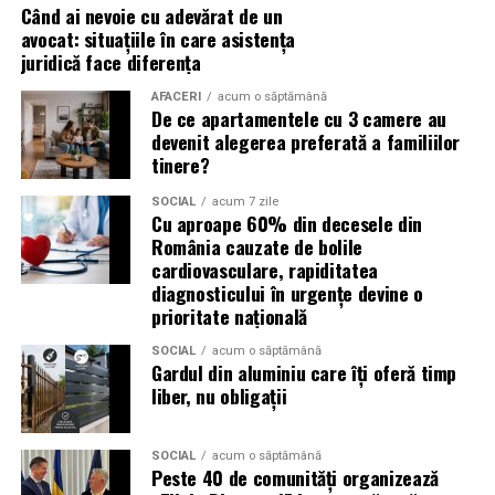
Când ai nevoie cu adevărat de un
presiunea timpului și de teama utilizatorilor că ar putea
avocat: situațiile în care asistența
pierde o ofertă sau o oportunitate. Mesajele care anunță
juridică face diferența
ultimele bilete disponibile, acces limitat la o transmisie
sau câștigarea unui premiu pot determina utilizatorii să
AFACERI
acum o săptămână
De ce apartamentele cu 3 camere au
reacționeze înainte de a verifica sursa.
devenit alegerea preferată a familiilor
tinere?
Turneul se încheie pe 19 iulie, iar specialiștii anticipează
o intensificare a activității frauduloase în perioada
SOCIAL
acum 7 zile
Cu aproape 60% din decesele din
finalei. Printre cele mai utilizate pretexte se numără
România cauzate de bolile
transmisiunile pirat, biletele revândute, pariurile,
cardiovasculare, rapiditatea
tombolele, concursurile și falsele oferte de călătorie.
diagnosticului în urgențe devine o
prioritate națională
Pentru a răspunde riscurilor tot mai complexe,
cyber_Folks a lansat la finalul lunii iunie robo_Folks,
SOCIAL
acum o săptămână
Gardul din aluminiu care îți oferă timp
primul asistent AI integrat într-un panou de hosting
liber, nu obligații
din România. Acesta poate efectua, la cererea
utilizatorului, un audit al securității site-ului, care
include verificarea certificatelor SSL, a configurărilor
SOCIAL
acum o săptămână
Peste 40 de comunități organizează
DNS și a sistemelor SPF, DKIM și DMARC utilizate