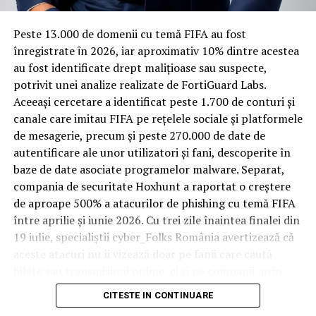
materiale rezistente
Spre diferență de o locuință obișnuită, o cameră de hotel
Peste 13.000 de domenii cu temă FIFA au fost
trece printr-un ciclu de utilizare intensă: oaspeți diferiți,
înregistrate ȋn 2026, iar aproximativ 10% dintre acestea
bagaje trase pe roți, curățenie zilnică, uneori mai multe
au fost identificate drept malițioase sau suspecte,
rezervări consecutive în aceeași săptămână. Această
potrivit unei analize realizate de FortiGuard Labs.
frecvență ridicată de utilizare pune presiune reală pe
Aceeași cercetare a identificat peste 1.700 de conturi și
orice suprafață, iar pardoseala este printre primele
canale care imitau FIFA pe rețelele sociale și platformele
elemente afectate vizibil, mai ales în zona din jurul
de mesagerie, precum și peste 270.000 de date de
patului și a ușii de acces.
autentificare ale unor utilizatori și fani, descoperite în
baze de date asociate programelor malware. Separat,
În etapa de renovare sau construcție, administratorii
compania de securitate Hoxhunt a raportat o creștere
care iau în calcul
mocheta trafic intens
pentru zonele
de aproape 500% a atacurilor de phishing cu temă FIFA
cu rotație mare reduc riscul de uzură prematură și de
între aprilie și iunie 2026. Cu trei zile înaintea finalei din
decolorare vizibilă în punctele de trecere frecventă. Este
19 iulie, specialiștii cyber_Folks România avertizează că
o decizie care ține mai puțin de stil și mai mult de
aceste atacuri nu îi vizează doar pe fanii care caută
longevitatea reală a investiției în amenajare, vizibilă abia
bilete sau transmisiuni online, ci și pe companii, prin
după primele sezoane de utilizare intensă.
conturile, dispozitivele și infrastructura digitală
CITESTE IN CONTINUARE
utilizate de angajați.