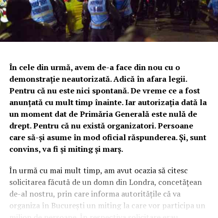
În cele din urmă, avem de-a face din nou cu o
demonstrație neautorizată. Adică în afara legii.
Pentru că nu este nici spontană. De vreme ce a fost
anunțată cu mult timp înainte. Iar autorizația dată la
un moment dat de Primăria Generală este nulă de
drept. Pentru că nu există organizatori. Persoane
care să-și asume în mod oficial răspunderea. Și, sunt
convins, va fi și miting și marș.
În urmă cu mai mult timp, am avut ocazia să citesc
solicitarea făcută de un domn din Londra, concetățean
de-al nostru, prin care informa autoritățile că va
organiza în București un miting la care vor participa un
milion de persoane. În respectiva solicitare erau