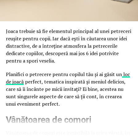
Directoratul Național de Securitate Cibernetică (DNSC)
durata de viață a amenajării, indiferent de câte sezoane
a avertizat, la rândul său, asupra amenințărilor asociate
trec de la deschiderea propriu-zisă a hotelului.
Cupei Mondiale FIFA 2026, de la site-uri și concursuri
false până la tentative de furt al datelor personale și
financiare. Instituția recomandă verificarea atentă a
Joaca trebuie să fie elementul principal al unei petreceri
sursei mesajelor și raportarea incidentelor la numărul
reușite pentru copii. Iar dacă ești în căutarea unor idei
unic 1911.
distractive, de a întreține atmosfera la petrecerile
dedicate copiilor, descoperă mai jos 6 idei potrivite
Campaniile identificate în ultimele săptămâni folosesc
pentru a spori veselia.
site-uri care imită platformele oficiale FIFA, aplicații
false de streaming, coduri QR malițioase și mesaje care
Planifici o petrecere pentru copilul tău și ai găsit un
loc
promit bilete, rambursări, premii sau acces gratuit la
de joacă
perfect, tematica inspirată și meniul delicios,
meciuri. FBI a emis în luna mai un avertisment privind
care să îi încânte pe micii invitați? Ei bine, acestea nu
site-urile care clonează platforma oficială prin
sunt singurele aspecte de care să ții cont, în crearea
modificări minore ale denumirii domeniului, precum
unui eveniment perfect.
introducerea sau schimbarea unei singure litere, pentru
Vânătoarea de comori
a colecta date personale și bancare.
Un singur grup de atacatori, denumit „Ghost Stadium”
Vânătoarea de comori este irezistibilă la orice vârstă, iar