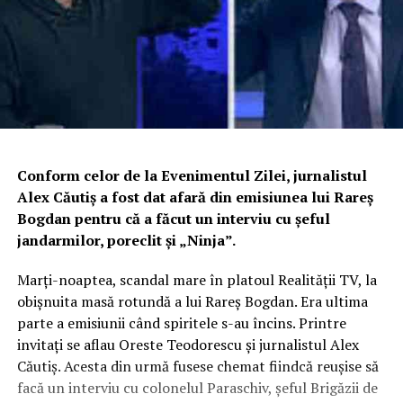
Conform celor de la Evenimentul Zilei, jurnalistul
Alex Căutiș a fost dat afară din emisiunea lui Rareș
Bogdan pentru că a făcut un interviu cu șeful
jandarmilor, poreclit și „Ninja”.
Marți-noaptea, scandal mare în platoul Realității TV, la
obișnuita masă rotundă a lui Rareș Bogdan. Era ultima
parte a emisiunii când spiritele s-au încins. Printre
invitați se aflau Oreste Teodorescu și jurnalistul Alex
Căutiș. Acesta din urmă fusese chemat fiindcă reușise să
facă un interviu cu colonelul Paraschiv, șeful Brigăzii de