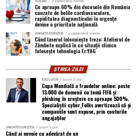
exploatează doar serverele, ci mai ales oamenii. Niciun
SOCIAL
o săptămână inainte
Cu aproape 60% din decesele din România
furnizor de hosting nu poate opri un utilizator să își
cauzate de bolile cardiovasculare,
introducă parola pe o pagină clonată. În acel moment,
rapiditatea diagnosticului în urgențe
vigilența utilizatorului rămâne prima linie de apărare”,
devine o prioritate națională
explică Horațiu Șimon, Chief Technology Officer
UNCATEGORIZED
o săptămână inainte
cyber_Folks România.
Când laserul înlocuiește freza: Atelierul de
Zâmbete explică în ce situații clinice
folosește tehnologia Er:YAG
Subiectul a fost semnalat și de FBI, care a inclus în
informările din ultima lună amenințările asociate
turneului, de la fraude online și furtul datelor până la
ȘTIREA ZILEI
operațiuni de dezinformare.
EXCLUSIV
acum 5 zile
Cupa Mondială a fraudelor online: peste
Avertismentele publice s-au concentrat în principal
13.000 de domenii cu temă FIFA și
asupra fanilor și infrastructurii orașelor gazdă, însă
phishing în creștere cu aproape 500%.
specialiștii atrag atenția că firmele pot fi afectate
Specialiștii cyber_Folks avertizează că și
inclusiv atunci când nu au nicio legătură directă cu
companiile sunt expuse, prin conturile
industria sportului, turismului sau vânzarea de bilete.
angajaților
UNCATEGORIZED
acum 5 zile
Atacurile sunt mai eficiente în contextul
Când ai nevoie cu adevărat de un