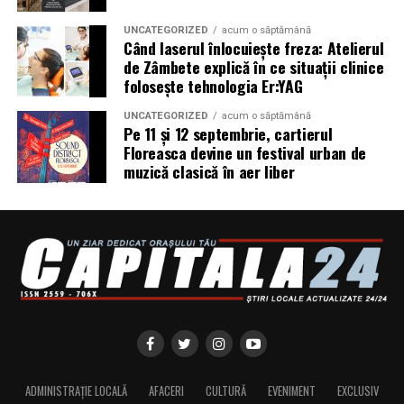
utilizatorului, un audit al securității site-ului, care
UNCATEGORIZED
acum o săptămână
include verificarea certificatelor SSL, a configurărilor
Când laserul înlocuiește freza: Atelierul
DNS și a sistemelor SPF, DKIM și DMARC utilizate
de Zâmbete explică în ce situații clinice
pentru protecția e-mailului împotriva uzurpării
folosește tehnologia Er:YAG
identității.
UNCATEGORIZED
acum o săptămână
Pe 11 și 12 septembrie, cartierul
Ce pot face companiile în această perioadă
Floreasca devine un festival urban de
muzică clasică în aer liber
Potrivit specialiștilor cyber_Folks, companiile ar trebui
să ȋși instruiască echipele să:
Verifice domeniul literă cu literă înaintea oricărei
plăți sau autentificări. Diferența dintre site-ul real și
o clonă poate fi un singur caracter sau o extensie
neobișnuită.
Nu scaneze coduri QR primite prin e-mail, chat sau
din surse neverificate. Verifică adresa afișată de
telefon înainte de a introduce date personale,
ADMINISTRAȚIE LOCALĂ
AFACERI
CULTURĂ
EVENIMENT
EXCLUSIV