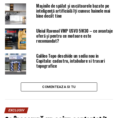
Mașinile de spălat și uscătoarele bazate pe
URMATORUL
Ciudățeniile de după proteste – Comisarul de Prahova
inteligență artificială îți cunosc hainele mai
bine decât tine
NU RATATI
EXPLOZIV/PROCURORUL MARIANA ALEXANDRU SI
GRUPAREA MAFIOTA SRI-DNA – Comisarul de Prahova
Uleiul Ravenol VMP USVO 5W30 – ce avantaje
oferă și pentru ce motoare este
recomandat?
Galileo Topo deschide un sediu nou in
Capitala: cadastru, intabulare si trasari
topografice
COMENTEAZA SI TU
EXCLUSIV