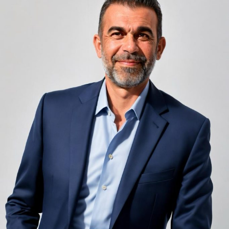
Camerele de hotel sunt, prin natura lor, spații apropiate
unele de altele, separate de pereți care nu pot fi făcuți
infinit de groși din motive practice și economice.
Zgomotul pașilor din camera de sus sau din coridorul
adiacent rămâne una dintre cele mai frecvente
nemulțumiri semnalate de oaspeți în recenziile online,
chiar și la unități altfel apreciate pentru servicii și
locație. De multe ori, oaspeții nu identifică pardoseala
drept sursa reală a problemei, ci descriu simplu senzația
de spațiu zgomotos sau agitat.
Pardoseala joacă un rol important în absorbția acestor
sunete, mai ales în zonele de trecere frecventă dintre
cameră și baie sau dintre pat și fereastră. Un material cu
proprietăți fonoabsorbante bune reduce transmiterea
zgomotului către camerele vecine și către etajele
inferioare, un aspect esențial mai ales în clădirile mai
vechi, cu structuri care nu au fost proiectate inițial
pentru izolare fonică performantă.