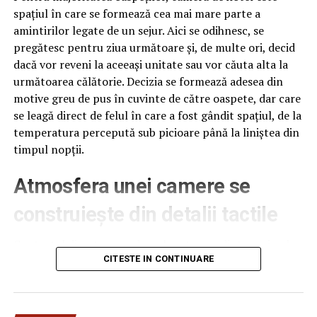
spațiul în care se formează cea mai mare parte a
amintirilor legate de un sejur. Aici se odihnesc, se
pregătesc pentru ziua următoare și, de multe ori, decid
dacă vor reveni la aceeași unitate sau vor căuta alta la
următoarea călătorie. Decizia se formează adesea din
motive greu de pus în cuvinte de către oaspete, dar care
se leagă direct de felul în care a fost gândit spațiul, de la
temperatura percepută sub picioare până la liniștea din
timpul nopții.
Atmosfera unei camere se
construiește din detalii tactile
Contactul direct cu pardoseala este una dintre primele
senzații fizice pe care le are un oaspete atunci când
CITESTE IN CONTINUARE
intră desculț în cameră, fie dimineața, fie la revenirea de
pe drum, seara târziu. Textura și moliciunea potrivite,
oferite de
mocheta hotel
, pot schimba radical felul în