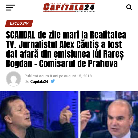
EXCLUSIV
SCANDAL de zile mari la Realitatea
TV. Jurnalistul Alex Căutiș a fost
dat afară din emisiunea lui Rareș
Bogdan – Comisarul de Prahova
Publicat
acum 8 ani
pe
august 15, 2018
De
Capitala24