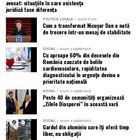
evenimentelor globale
avocat: situațiile în care asistența
juridică face diferența
Campaniile de phishing asociate evenimentelor
POLITICĂ LOCALĂ
acum 6 zile
importante profită de interesul public ridicat, de
Cum a transformat Nicușor Dan o notă
presiunea timpului și de teama utilizatorilor că ar putea
de trecere într-un mesaj de stabilitate
pierde o ofertă sau o oportunitate. Mesajele care anunță
ultimele bilete disponibile, acces limitat la o transmisie
SOCIAL
acum o săptămână
sau câștigarea unui premiu pot determina utilizatorii să
Cu aproape 60% din decesele din
reacționeze înainte de a verifica sursa.
România cauzate de bolile
cardiovasculare, rapiditatea
Turneul se încheie pe 19 iulie, iar specialiștii anticipează
diagnosticului în urgențe devine o
o intensificare a activității frauduloase în perioada
prioritate națională
finalei. Printre cele mai utilizate pretexte se numără
SOCIAL
acum o săptămână
transmisiunile pirat, biletele revândute, pariurile,
Peste 40 de comunități organizează
tombolele, concursurile și falsele oferte de călătorie.
„Zilele Diasporei” în această vară
Pentru a răspunde riscurilor tot mai complexe,
SOCIAL
acum o săptămână
cyber_Folks a lansat la finalul lunii iunie robo_Folks,
Gardul din aluminiu care îți oferă timp
primul asistent AI integrat într-un panou de hosting
liber, nu obligații
din România. Acesta poate efectua, la cererea