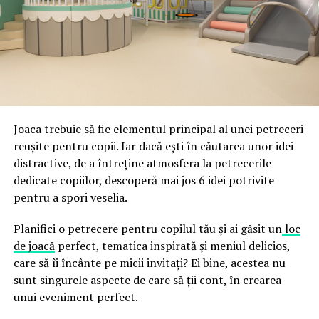
ceea ce crește riscul de email spoofing, phishing și
acestor decizii tehnice cu identitatea vizuală a unității,
fraude care exploatează încrederea în brand.
astfel încât confortul și estetica să funcționeze
împreună, nu în tensiune una cu cealaltă, pe toată
Directoratul Național de Securitate Cibernetică (DNSC)
durata de viață a amenajării, indiferent de câte sezoane
a avertizat, la rândul său, asupra amenințărilor asociate
trec de la deschiderea propriu-zisă a hotelului.
Cupei Mondiale FIFA 2026, de la site-uri și concursuri
false până la tentative de furt al datelor personale și
financiare. Instituția recomandă verificarea atentă a
Joaca trebuie să fie elementul principal al unei petreceri
sursei mesajelor și raportarea incidentelor la numărul
reușite pentru copii. Iar dacă ești în căutarea unor idei
unic 1911.
distractive, de a întreține atmosfera la petrecerile
dedicate copiilor, descoperă mai jos 6 idei potrivite
Campaniile identificate în ultimele săptămâni folosesc
pentru a spori veselia.
site-uri care imită platformele oficiale FIFA, aplicații
false de streaming, coduri QR malițioase și mesaje care
Planifici o petrecere pentru copilul tău și ai găsit un
loc
promit bilete, rambursări, premii sau acces gratuit la
de joacă
perfect, tematica inspirată și meniul delicios,
meciuri. FBI a emis în luna mai un avertisment privind
care să îi încânte pe micii invitați? Ei bine, acestea nu
site-urile care clonează platforma oficială prin
sunt singurele aspecte de care să ții cont, în crearea
modificări minore ale denumirii domeniului, precum
unui eveniment perfect.
introducerea sau schimbarea unei singure litere, pentru