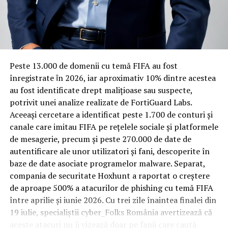
Rotația rapidă a oaspeților cere
materiale rezistente
Spre diferență de o locuință obișnuită, o cameră de hotel
Peste 13.000 de domenii cu temă FIFA au fost
trece printr-un ciclu de utilizare intensă: oaspeți diferiți,
înregistrate ȋn 2026, iar aproximativ 10% dintre acestea
bagaje trase pe roți, curățenie zilnică, uneori mai multe
au fost identificate drept malițioase sau suspecte,
rezervări consecutive în aceeași săptămână. Această
potrivit unei analize realizate de FortiGuard Labs.
frecvență ridicată de utilizare pune presiune reală pe
Aceeași cercetare a identificat peste 1.700 de conturi și
orice suprafață, iar pardoseala este printre primele
canale care imitau FIFA pe rețelele sociale și platformele
elemente afectate vizibil, mai ales în zona din jurul
de mesagerie, precum și peste 270.000 de date de
patului și a ușii de acces.
autentificare ale unor utilizatori și fani, descoperite în
baze de date asociate programelor malware. Separat,
În etapa de renovare sau construcție, administratorii
compania de securitate Hoxhunt a raportat o creștere
care iau în calcul
mocheta trafic intens
pentru zonele
de aproape 500% a atacurilor de phishing cu temă FIFA
cu rotație mare reduc riscul de uzură prematură și de
între aprilie și iunie 2026. Cu trei zile înaintea finalei din
decolorare vizibilă în punctele de trecere frecventă. Este
19 iulie, specialiștii cyber_Folks România avertizează că
o decizie care ține mai puțin de stil și mai mult de
aceste atacuri nu îi vizează doar pe fanii care caută