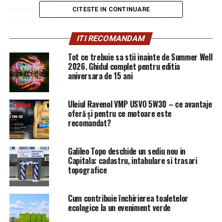
CITESTE IN CONTINUARE
NU RATATI
Pare că trăim în Sicilia perioadei în care totul era
condus de Cosa Nostra | Capitala24
ITI RECOMANDAM
Tot ce trebuie sa stii inainte de Summer Well
2026. Ghidul complet pentru editia
aniversara de 15 ani
Uleiul Ravenol VMP USVO 5W30 – ce avantaje
oferă și pentru ce motoare este
recomandat?
Galileo Topo deschide un sediu nou in
Capitala: cadastru, intabulare si trasari
topografice
Cum contribuie închirierea toaletelor
ecologice la un eveniment verde