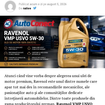
Publicat
acum o zi
pe
august 5, 2026
De
native
Atunci când vine vorba despre alegerea unui ulei de
motor premium, Ravenol este unul dintre numele care
apar tot mai des în recomandările mecanicilor, ale
pasionaților auto și ale comunităților dedicate
întreținerii automobilelor. Dintre toate produsele din
gama producătorului german,
Ravenol VMP USVO