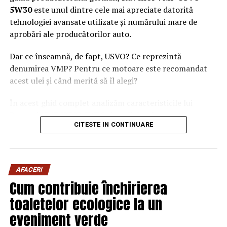
5W30
este unul dintre cele mai apreciate datorită
tehnologiei avansate utilizate și numărului mare de
aprobări ale producătorilor auto.
Dar ce înseamnă, de fapt, USVO? Ce reprezintă
denumirea VMP? Pentru ce motoare este recomandat
acest ulei și când merită să îl alegi?
În acest ghid complet analizăm caracteristicile lui
Ravenol VMP USVO 5W30 și explicăm de ce este
CITESTE IN CONTINUARE
considerat unul dintre cele mai performante uleiuri de
motor disponibile în prezent.
Ce este Ravenol?
AFACERI
Ravenol este un producător german de lubrifianți
Cum contribuie închirierea
fondat în anul 1946 și recunoscut la nivel internațional
toaletelor ecologice la un
pentru dezvoltarea de
uleiuri de motor premium
.
eveniment verde
Compania investește constant în cercetare și