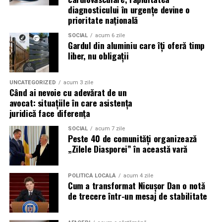
reducerea acumulării de reziduuri;
diagnosticului în urgențe devine o
prioritate națională
protejarea filtrului de particule;
SOCIAL
acum 6 zile
funcționarea eficientă a sistemului antipoluare.
Gardul din aluminiu care îți oferă timp
liber, nu obligații
Acest aspect este esențial pentru reducerea riscului
unor reparații costisitoare.
UNCATEGORIZED
acum 3 zile
Când ai nevoie cu adevărat de un
Avantajele Ravenol VMP USVO 5W30
avocat: situațiile în care asistența
Printre cele mai importante avantaje se numără:
juridică face diferența
SOCIAL
acum 7 zile
tehnologie USVO;
Peste 40 de comunități organizează
„Zilele Diasporei” în această vară
stabilitate termică ridicată;
rezistență la oxidare;
POLITICĂ LOCALĂ
acum 4 zile
protecție împotriva uzurii;
Cum a transformat Nicușor Dan o notă
de trecere într-un mesaj de stabilitate
reducerea depunerilor;
protejarea turbinei;