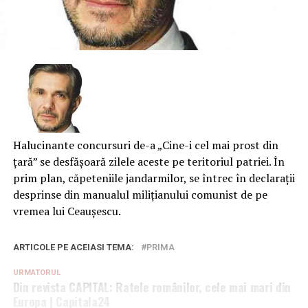
Halucinante concursuri de-a „Cine-i cel mai prost din
țară” se desfășoară zilele aceste pe teritoriul patriei. În
prim plan, căpeteniile jandarmilor, se întrec în declarații
desprinse din manualul milițianului comunist de pe
vremea lui Ceaușescu.
ARTICOLE PE ACEIASI TEMA:
PRIMA
URMATORUL
Din revista CAPITAL: Ratele românilor, cele mai mari din
Europa | Capitala24