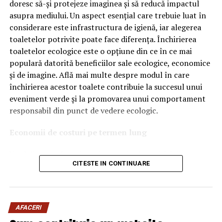
doresc să-și protejeze imaginea și să reducă impactul
Ce înseamnă Ravenol VMP?
asupra mediului. Un aspect esențial care trebuie luat în
considerare este infrastructura de igienă, iar alegerea
Denumirea
VMP
identifică o gamă de uleiuri dezvoltate
toaletelor potrivite poate face diferența. Închirierea
pentru motoare moderne care necesită performanțe
toaletelor ecologice este o opțiune din ce în ce mai
ridicate și compatibilitate cu numeroase specificații ale
populară datorită beneficiilor sale ecologice, economice
constructorilor auto.
și de imagine. Află mai multe despre modul în care
Acest produs este destinat în special motoarelor
închirierea acestor toalete contribuie la succesul unui
moderne pe benzină și diesel, inclusiv celor echipate cu:
eveniment verde și la promovarea unui comportament
responsabil din punct de vedere ecologic.
turbocompresor;
Economii de costuri pe termen lung
filtru de particule DPF;
Unul dintre cele mai mari avantaje ale activității
catalizatoare moderne;
CITESTE IN CONTINUARE
de
închiriere toalete ecologice
este economia de costuri.
sisteme Start-Stop.
Deși există un cost inițial pentru închirierea acestora, pe
termen lung, aceasta este o opțiune mai rentabilă decât
Ce înseamnă USVO?
construirea unei infrastructuri permanente de toalete.
Una dintre cele mai importante caracteristici ale acestui
AFACERI
Toaletele ecologice nu necesită conexiuni complexe la
ulei este tehnologia
USVO
.