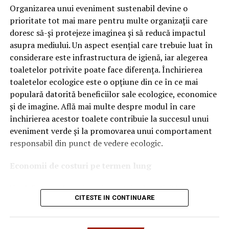
tehnologiile proprii și pentru numărul mare de aprobări
Organizarea unui eveniment sustenabil devine o
(Articol publicat în ediţia revistei Capital de luni, 20
OEM.
prioritate tot mai mare pentru multe organizații care
august 2018. Publicaţia este disponibilă la centrele de
doresc să-și protejeze imaginea și să reducă impactul
difuzare a presei din întraga ţară.)
Ce înseamnă Ravenol VMP?
asupra mediului. Un aspect esențial care trebuie luat în
considerare este infrastructura de igienă, iar alegerea
Denumirea
VMP
identifică o gamă de uleiuri dezvoltate
ARTICOLE PE ACEIASI TEMA:
PRIMA
toaletelor potrivite poate face diferența. Închirierea
pentru motoare moderne care necesită performanțe
toaletelor ecologice este o opțiune din ce în ce mai
ridicate și compatibilitate cu numeroase specificații ale
URMATORUL
Astăzi poți câștiga 700.000 de euro | Capitala24
populară datorită beneficiilor sale ecologice, economice
constructorilor auto.
și de imagine. Află mai multe despre modul în care
NU RATATI
Acest produs este destinat în special motoarelor
Ce puteți citi în ediția de luni, 27 august, a revistei
închirierea acestor toalete contribuie la succesul unui
Capital | Capitala24
moderne pe benzină și diesel, inclusiv celor echipate cu:
eveniment verde și la promovarea unui comportament
responsabil din punct de vedere ecologic.
turbocompresor;
Economii de costuri pe termen lung
filtru de particule DPF;
Unul dintre cele mai mari avantaje ale activității
catalizatoare moderne;
CITESTE IN CONTINUARE
de
închiriere toalete ecologice
este economia de costuri.
sisteme Start-Stop.
Deși există un cost inițial pentru închirierea acestora, pe
termen lung, aceasta este o opțiune mai rentabilă decât
Ce înseamnă USVO?