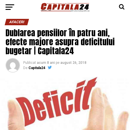
AFACERI
Dublarea pensiilor în patru ani,
efecte majore asupra deficitului
bugetar | Capitala24
Publicat
acum 8 ani
pe
august 26, 2018
De
Capitala24