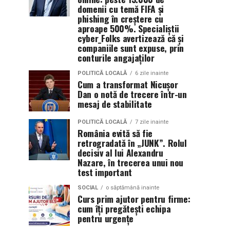
domenii cu temă FIFA și
phishing în creștere cu
aproape 500%. Specialiștii
cyber_Folks avertizează că și
companiile sunt expuse, prin
conturile angajaților
POLITICĂ LOCALĂ
6 zile inainte
Cum a transformat Nicușor
Dan o notă de trecere într-un
mesaj de stabilitate
POLITICĂ LOCALĂ
7 zile inainte
România evită să fie
retrogradată în „JUNK”. Rolul
decisiv al lui Alexandru
Nazare, în trecerea unui nou
test important
SOCIAL
o săptămână inainte
Curs prim ajutor pentru firme:
cum îți pregătești echipa
pentru urgențe