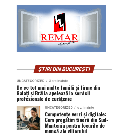
ȘTIRI DIN BUCUREȘTI
UNCATEGORIZED
3 ore inainte
De ce tot mai multe familii și firme din
Galați și Brăila apelează la servicii
profesionale de curățenie
UNCATEGORIZED
o zi inainte
Competențe verzi și digitale:
Cum pregătim tinerii din Sud-
Muntenia pentru locurile de
muncă ale viitorului