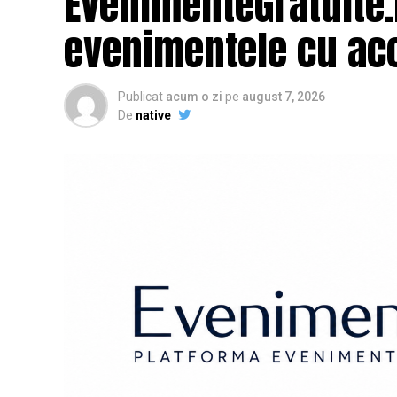
EvenimenteGratuite
evenimentele cu acc
Publicat
acum o zi
pe
august 7, 2026
De
native