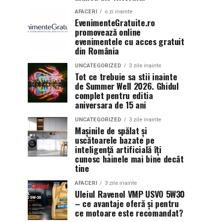
AFACERI
o zi inainte
EvenimenteGratuite.ro
promovează online
evenimentele cu acces gratuit
din România
UNCATEGORIZED
3 zile inainte
Tot ce trebuie sa stii inainte
de Summer Well 2026. Ghidul
complet pentru editia
aniversara de 15 ani
UNCATEGORIZED
3 zile inainte
Mașinile de spălat și
uscătoarele bazate pe
inteligență artificială îți
cunosc hainele mai bine decât
tine
AFACERI
3 zile inainte
Uleiul Ravenol VMP USVO 5W30
– ce avantaje oferă și pentru
ce motoare este recomandat?