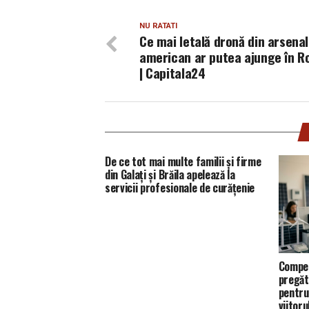
NU RATATI
Ce mai letală dronă din arsenal
american ar putea ajunge în 
| Capitala24
De ce tot mai multe familii și firme
din Galați și Brăila apelează la
servicii profesionale de curățenie
Compet
pregăt
pentru
viitoru