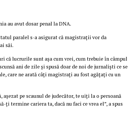
nia au avut dosar penal la DNA.
tatul paralel s-a asigurat că magistraţii vor da
ai săi.
uri că lucrurile sunt aşa cum vrei, cum trebuie în câmpul
cunsă ani de zile şi spusă doar de noi de jurnalişti ce se
le, care ne arată câţi magistraţi au fost agăţaţi cu un
 aşezat pe scaunul de judecător, te uiţi la o persoană
ă-ţi termine cariera ta, dacă nu faci ce vrea el”, a spus