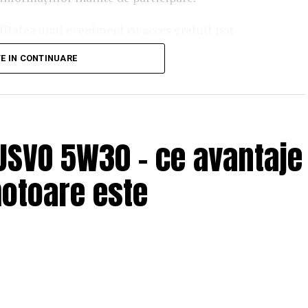
ilitatea unui eveniment cu acces gratuit pot
 echipei EvenimenteGratuite.ro. Adresa de contact
TE IN CONTINUARE
USVO 5W30 – ce avantaje
motoare este