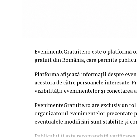
EvenimenteGratuite.ro este o platformă o
gratuit din România, care permite publiculu
Platforma afișează informații despre eveni
acestora de către persoanele interesate. P
vizibilității evenimentelor și conectarea a
EvenimenteGratuite.ro are exclusiv un rol
organizatorul evenimentelor prezentate pe 
eventualele modificări sunt stabilite și c
Publicului îi este recomandată verificarea 