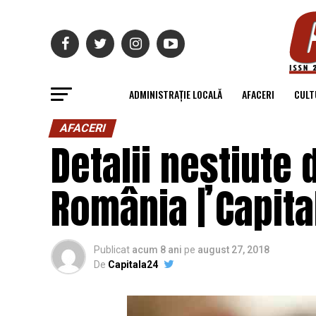
ADMINISTRAȚIE LOCALĂ
AFACERI
CULT
AFACERI
Detalii neștiute 
România | Capit
Publicat
acum 8 ani
pe
august 27, 2018
De
Capitala24