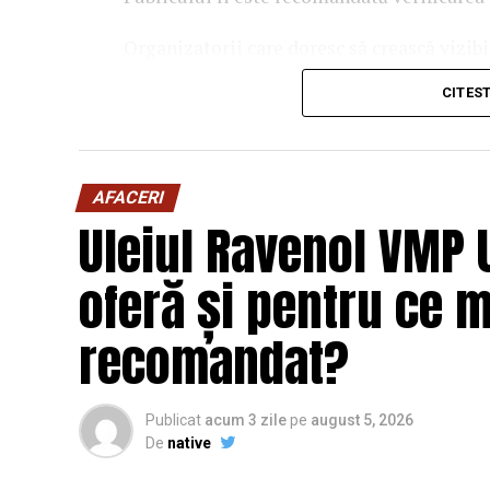
Organizatorii care doresc să crească vizib
solicita o ofertă de promovare din partea
CITES
este
salut@evenimentegratuite.ro
.
AFACERI
Uleiul Ravenol VMP 
oferă și pentru ce 
recomandat?
Publicat
acum 3 zile
pe
august 5, 2026
De
native