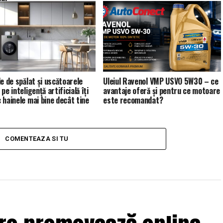
le de spălat și uscătoarele
Uleiul Ravenol VMP USVO 5W30 – ce
pe inteligență artificială îți
avantaje oferă și pentru ce motoare
 hainele mai bine decât tine
este recomandat?
COMENTEAZA SI TU