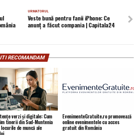
URMATORUL
ul
Veste bună pentru fanii iPhone: Ce
România
anunț a făcut compania | Capitala24
ITI RECOMANDAM
ențe verzi și digitale: Cum
EvenimenteGratuite.ro promovează
im tinerii din Sud-Muntenia
online evenimentele cu acces
 locurile de muncă ale
gratuit din România
lui