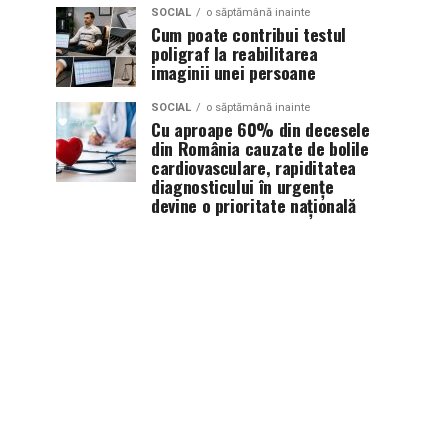
SOCIAL
o săptămână inainte
Cum poate contribui testul
poligraf la reabilitarea
imaginii unei persoane
SOCIAL
o săptămână inainte
Cu aproape 60% din decesele
din România cauzate de bolile
cardiovasculare, rapiditatea
diagnosticului în urgențe
devine o prioritate națională