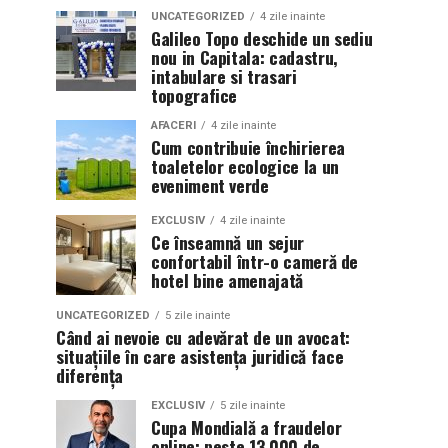
UNCATEGORIZED
4 zile inainte
Galileo Topo deschide un sediu
nou in Capitala: cadastru,
intabulare si trasari
topografice
AFACERI
4 zile inainte
Cum contribuie închirierea
toaletelor ecologice la un
eveniment verde
EXCLUSIV
4 zile inainte
Ce înseamnă un sejur
confortabil într-o cameră de
hotel bine amenajată
UNCATEGORIZED
5 zile inainte
Când ai nevoie cu adevărat de un avocat:
situațiile în care asistența juridică face
diferența
EXCLUSIV
5 zile inainte
Cupa Mondială a fraudelor
online: peste 13.000 de