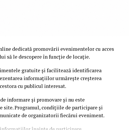
nline dedicată promovării evenimentelor cu acces
i să le descopere în funcție de locație.
mentele gratuite și facilitează identificarea
rezentarea informațiilor urmărește creșterea
cestora cu publicul interesat.
 de informare și promovare și nu este
site. Programul, condițiile de participare și
omunicate de organizatorii fiecărui eveniment.
informațiilor înainte de participare.