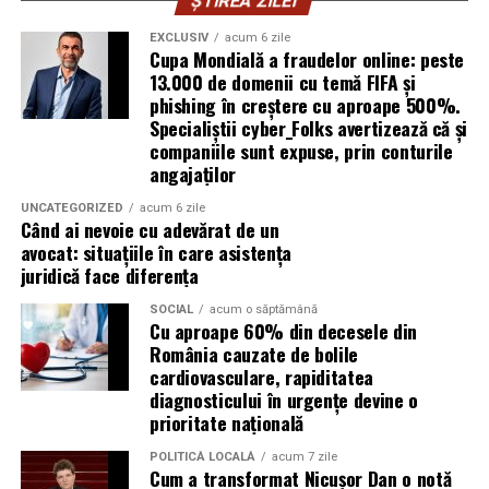
pentru a oferi un nivel ridicat de confort, similar celor
motoare diesel moderne.
ȘTIREA ZILEI
tradiționale.
EXCLUSIV
acum 6 zile
Avantaje:
Cupa Mondială a fraudelor online: peste
Aceste toalete sunt echipate cu ventilație
13.000 de domenii cu temă FIFA și
corespunzătoare pentru a preveni mirosurile neplăcute
phishing în creștere cu aproape 500%.
compatibilitate cu DPF;
Specialiștii cyber_Folks avertizează că și
și pot include facilități suplimentare, cum ar fi iluminare
protecție pentru turbocompresor;
companiile sunt expuse, prin conturile
solară sau podele antiderapante. De asemenea, multe
angajaților
reducerea depunerilor;
facilități ecologice sunt echipate cu sisteme moderne de
curățare și întreținere, astfel încât igiena să fie mereu la
UNCATEGORIZED
acum 6 zile
stabilitate la temperaturi ridicate;
Când ai nevoie cu adevărat de un
un nivel ridicat.
avocat: situațiile în care asistența
protecție împotriva uzurii.
juridică face diferența
În plus, o toaletă ecologică este foarte ușor de
Aceste caracteristici îl recomandă pentru utilizarea pe
amplasat, ceea ce înseamnă că aceste toalete pot fi
SOCIAL
acum o săptămână
numeroase motoare diesel Euro 5 și Euro 6.
Cu aproape 60% din decesele din
plasate strategic în locații convenabile pentru
România cauzate de bolile
participanți, fără a afecta fluxul evenimentului.
Este potrivit pentru motoarele pe benzină?
cardiovasculare, rapiditatea
diagnosticului în urgențe devine o
Da.
Încurajarea comportamentului responsabil al
prioritate națională
participanților
Motoarele moderne pe benzină solicită intens uleiul, în
POLITICĂ LOCALĂ
acum 7 zile
Cum a transformat Nicușor Dan o notă
special cele echipate cu:
Un alt beneficiu important al închirierii categoriei de