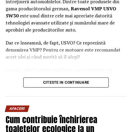
întreținerii automobilelor. Dintre toate produsele din
gama producătorului german,
Ravenol VMP USVO
5W30
este unul dintre cele mai apreciate datorită
tehnologiei avansate utilizate și numărului mare de
aprobări ale producătorilor auto.
Dar ce înseamnă, de fapt, USVO? Ce reprezintă
denumirea VMP? Pentru ce motoare este recomandat
acest ulei și când merită să îl alegi?
În acest ghid complet analizăm caracteristicile lui
Ravenol VMP USVO 5W30 și explicăm de ce este
CITESTE IN CONTINUARE
considerat unul dintre cele mai performante uleiuri de
motor disponibile în prezent.
Ce este Ravenol?
AFACERI
Ravenol este un producător german de lubrifianți
Cum contribuie închirierea
fondat în anul 1946 și recunoscut la nivel internațional
toaletelor ecologice la un
pentru dezvoltarea de
uleiuri de motor premium
.