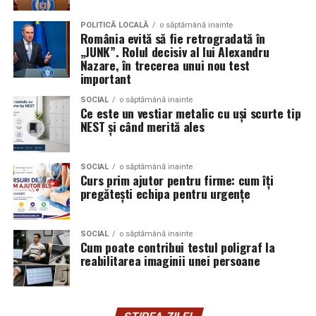
Aceasta nu doar că îmbunătățește percepția față de
Audi;
eveniment, dar poate și atrage mai mulți participanți
POLITICĂ LOCALĂ
o săptămână inainte
Skoda;
România evită să fie retrogradată în
care sunt interesați de susținerea unor cauze ecologice.
„JUNK”. Rolul decisiv al lui Alexandru
Promovând un eveniment “verde”, organizatorii pot
Seat;
Nazare, în trecerea unui nou test
atrage atenția asupra angajamentului față de protejarea
important
Porsche;
mediului și față de responsabilitatea socială.
SOCIAL
o săptămână inainte
Opel;
Ce este un vestiar metalic cu uși scurte tip
Participanții vor aprecia cu siguranță faptul că
NEST și când merită ales
Ford;
organizatorii au ales să adopte soluții care protejează
natura. De asemenea, acest lucru poate contribui la
Renault și altele.
creșterea reputației evenimentului și la creșterea
SOCIAL
o săptămână inainte
Curs prim ajutor pentru firme: cum îți
Compatibilitatea exactă trebuie verificată întotdeauna
numărului de participanți în edițiile viitoare.
pregătești echipa pentru urgențe
în manualul vehiculului sau în documentația tehnică a
producătorului.
Confortul participanților
SOCIAL
o săptămână inainte
Cum poate contribui testul poligraf la
Este potrivit pentru motoarele diesel?
Deși un eveniment verde presupune economii de costuri
reabilitarea imaginii unei persoane
și un impact pozitiv asupra mediului, nu trebuie să se
Da.
facă compromisuri în ceea ce privește confortul
participanților. Modelele ecologice sunt concepute
Ravenol VMP USVO 5W30 este utilizat frecvent pe