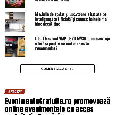
electrice noi pentru CFR Călători, precum şi a
modernizării întregului parc de material rulant deţinut
Mașinile de spălat și uscătoarele bazate pe
de companie provine din starea tehnică a acestuia, dar şi
inteligență artificială îți cunosc hainele mai
din vârsta atinsă la nivelul anului 2018.
bine decât tine
Uleiul Ravenol VMP USVO 5W30 – ce avantaje
oferă și pentru ce motoare este
recomandat?
COMENTEAZA SI TU
AFACERI
EvenimenteGratuite.ro promovează
online evenimentele cu acces