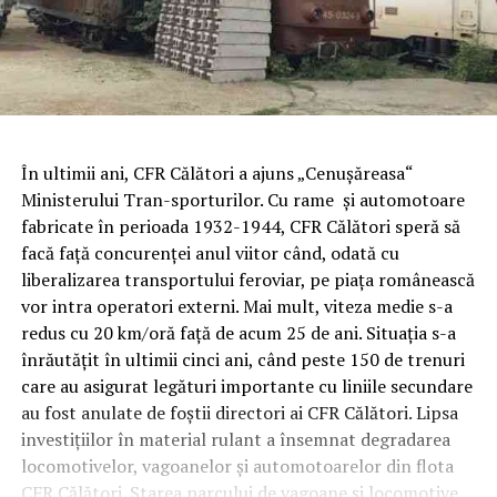
În ultimii ani, CFR Călători a ajuns „Cenuşăreasa“
Ministerului Tran-sporturilor. Cu rame şi automotoare
fabricate în perioada 1932-1944, CFR Călători speră să
facă faţă concurenţei anul viitor când, odată cu
liberalizarea transportului feroviar, pe piaţa românească
vor intra operatori externi. Mai mult, viteza medie s-a
redus cu 20 km/oră faţă de acum 25 de ani. Situaţia s-a
înrăutăţit în ultimii cinci ani, când peste 150 de trenuri
care au asigurat legături importante cu liniile secundare
au fost anulate de foştii directori ai CFR Călători.
Lipsa
investiţiilor în material rulant a însemnat degradarea
locomotivelor, vagoanelor şi automotoarelor din flota
CFR Călători. Starea parcului de vagoane şi locomotive,