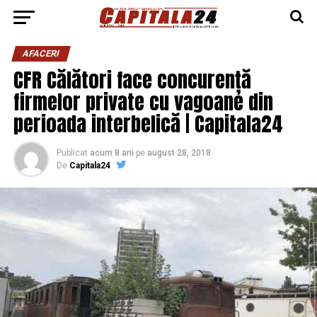
AFACERI
CFR Călători face concurență
firmelor private cu vagoane din
perioada interbelică | Capitala24
Publicat
acum 8 ani
pe
august 28, 2018
De
Capitala24