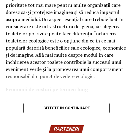
OEM.
prioritate tot mai mare pentru multe organizații care
doresc să-și protejeze imaginea și să reducă impactul
Ce înseamnă Ravenol VMP?
asupra mediului. Un aspect esențial care trebuie luat în
considerare este infrastructura de igienă, iar alegerea
Denumirea
VMP
identifică o gamă de uleiuri dezvoltate
toaletelor potrivite poate face diferența. Închirierea
pentru motoare moderne care necesită performanțe
toaletelor ecologice este o opțiune din ce în ce mai
ridicate și compatibilitate cu numeroase specificații ale
populară datorită beneficiilor sale ecologice, economice
constructorilor auto.
și de imagine. Află mai multe despre modul în care
Acest produs este destinat în special motoarelor
închirierea acestor toalete contribuie la succesul unui
moderne pe benzină și diesel, inclusiv celor echipate cu:
eveniment verde și la promovarea unui comportament
responsabil din punct de vedere ecologic.
turbocompresor;
Economii de costuri pe termen lung
filtru de particule DPF;
Unul dintre cele mai mari avantaje ale activității
catalizatoare moderne;
CITESTE IN CONTINUARE
de
închiriere toalete ecologice
este economia de costuri.
sisteme Start-Stop.
Deși există un cost inițial pentru închirierea acestora, pe
termen lung, aceasta este o opțiune mai rentabilă decât
Ce înseamnă USVO?
PARTENERI
construirea unei infrastructuri permanente de toalete.