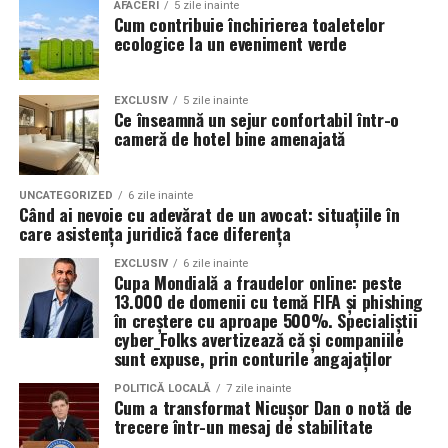
Valoarea 30 indică comportamentul uleiului la
În plus, prin alegerea facilităților ecologice,
AFACERI
5 zile inainte
Cum contribuie închirierea toaletelor
temperatura normală de funcționare a motorului.
organizatorii unui eveniment pot reduce semnificativ
ecologice la un eveniment verde
impactul negativ asupra mediului în comparație cu
Rezultatul este un echilibru foarte bun între protecție și
soluțiile tradiționale, care sunt mult mai dăunătoare
economie de combustibil.
pentru natură. Astfel, toaletele ecologice contribuie la
EXCLUSIV
5 zile inainte
Ce înseamnă un sejur confortabil într-o
promovarea unui comportament responsabil din punct
cameră de hotel bine amenajată
Pentru ce motoare este recomandat Ravenol VMP
de vedere ecologic și ajută la protejarea resurselor
USVO 5W30?
naturale.
Tipul de
ulei de motor Ravenol
VMP USVO 5W30 este
UNCATEGORIZED
6 zile inainte
Când ai nevoie cu adevărat de un avocat: situațiile în
recomandat pentru numeroase motoare moderne care
Impactul pozitiv asupra imaginii evenimentului
care asistența juridică face diferența
necesită un ulei 5W30 cu aprobări OEM specifice.
Alegerea unor soluții ecologice, precum tipul ecologic
EXCLUSIV
6 zile inainte
Cupa Mondială a fraudelor online: peste
În funcție de specificațiile constructorului, poate fi
de toaletă, poate aduce beneficii semnificative imaginii
13.000 de domenii cu temă FIFA și phishing
utilizat pe vehicule ale unor mărci precum:
unui eveniment. Într-o eră în care participanții devin din
în creștere cu aproape 500%. Specialiștii
ce în ce mai conștienți de problemele de mediu,
cyber_Folks avertizează că și companiile
sunt expuse, prin conturile angajaților
organizatorii care aleg să adopte soluții sustenabile, cum
BMW;
ar fi închirierea toaletelor din gama ecologică, pot
POLITICĂ LOCALĂ
7 zile inainte
Mercedes-Benz;
Cum a transformat Nicușor Dan o notă de
câștiga aprecierea publicului.
trecere într-un mesaj de stabilitate
Volkswagen;