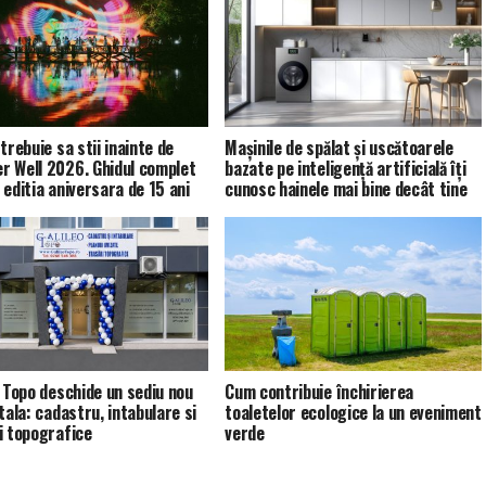
trebuie sa stii inainte de
Mașinile de spălat și uscătoarele
 Well 2026. Ghidul complet
bazate pe inteligență artificială îți
 editia aniversara de 15 ani
cunosc hainele mai bine decât tine
o Topo deschide un sediu nou
Cum contribuie închirierea
tala: cadastru, intabulare si
toaletelor ecologice la un eveniment
i topografice
verde