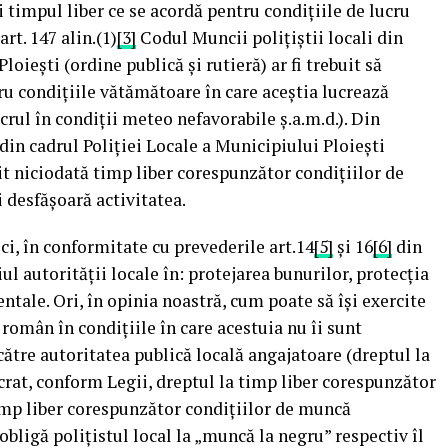
 timpul liber ce se acordă pentru condițiile de lucru
rt. 147 alin.(1)
[3]
Codul Muncii polițiștii locali din
loiești (ordine publică și rutieră) ar fi trebuit să
ru condițiile vătămătoare în care aceștia lucrează
ucrul în condiții meteo nefavorabile ș.a.m.d.). Din
 din cadrul Poliției Locale a Municipiului Ploiești
it niciodată timp liber corespunzător condițiilor de
 desfășoară activitatea.
ici, în conformitate cu prevederile art.14
[5]
și 16
[6]
din
iul autorității locale în: protejarea bunurilor, protecția
ntale. Ori, în opinia noastră, cum poate să își exercite
 român în condițiile în care acestuia nu îi sunt
către autoritatea publică locală angajatoare (dreptul la
rat, conform Legii, dreptul la timp liber corespunzător
 timp liber corespunzător condițiilor de muncă
obligă polițistul local la „muncă la negru” respectiv îl