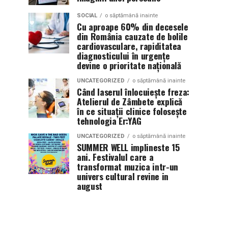
SOCIAL
o săptămână inainte
Cu aproape 60% din decesele
din România cauzate de bolile
cardiovasculare, rapiditatea
diagnosticului în urgențe
devine o prioritate națională
UNCATEGORIZED
o săptămână inainte
Când laserul înlocuiește freza:
Atelierul de Zâmbete explică
în ce situații clinice folosește
tehnologia Er:YAG
UNCATEGORIZED
o săptămână inainte
SUMMER WELL implineste 15
ani. Festivalul care a
transformat muzica intr-un
univers cultural revine in
august