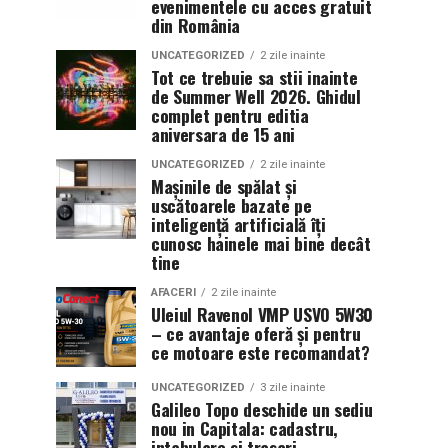
evenimentele cu acces gratuit
din România
UNCATEGORIZED
2 zile inainte
Tot ce trebuie sa stii inainte
de Summer Well 2026. Ghidul
complet pentru editia
aniversara de 15 ani
UNCATEGORIZED
2 zile inainte
Mașinile de spălat și
uscătoarele bazate pe
inteligență artificială îți
cunosc hainele mai bine decât
tine
AFACERI
2 zile inainte
Uleiul Ravenol VMP USVO 5W30
– ce avantaje oferă și pentru
ce motoare este recomandat?
UNCATEGORIZED
3 zile inainte
Galileo Topo deschide un sediu
nou in Capitala: cadastru,
intabulare si trasari