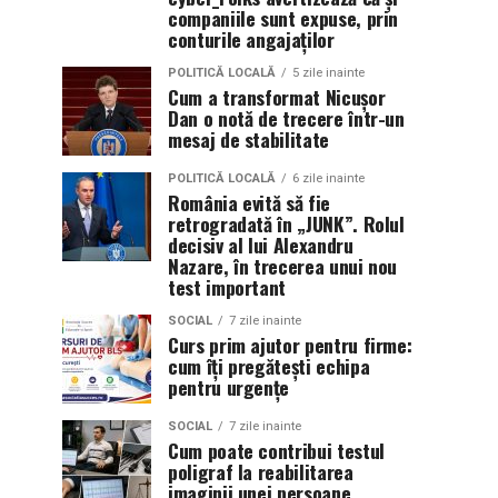
companiile sunt expuse, prin
conturile angajaților
POLITICĂ LOCALĂ
5 zile inainte
Cum a transformat Nicușor
Dan o notă de trecere într-un
mesaj de stabilitate
POLITICĂ LOCALĂ
6 zile inainte
România evită să fie
retrogradată în „JUNK”. Rolul
decisiv al lui Alexandru
Nazare, în trecerea unui nou
test important
SOCIAL
7 zile inainte
Curs prim ajutor pentru firme:
cum îți pregătești echipa
pentru urgențe
SOCIAL
7 zile inainte
Cum poate contribui testul
poligraf la reabilitarea
imaginii unei persoane