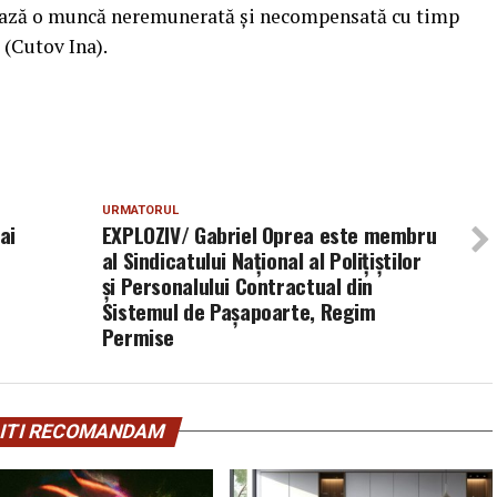
estează o muncă neremunerată și necompensată cu timp
 (Cutov Ina).
URMATORUL
ai
EXPLOZIV/ Gabriel Oprea este membru
al Sindicatului Naţional al Poliţiştilor
şi Personalului Contractual din
Sistemul de Paşapoarte, Regim
Permise
ITI RECOMANDAM