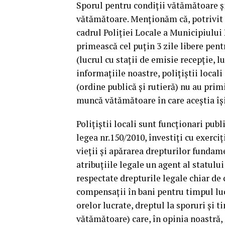
Sporul pentru condiții vătămătoare și
vătămătoare. Menționăm că, potrivit a
cadrul Poliției Locale a Municipiului P
primească cel puțin 3 zile libere pent
(lucrul cu stații de emisie recepție, l
informațiile noastre, polițiștii locali
(ordine publică și rutieră) nu au prim
muncă vătămătoare în care aceștia își
Polițiștii locali sunt funcționari publ
legea nr.150/2010, învestiți cu exerciț
vieții și apărarea drepturilor fundame
atribuțiile legale un agent al statului
respectate drepturile legale chiar de 
compensații în bani pentru timpul luc
orelor lucrate, dreptul la sporuri și
vătămătoare) care, în opinia noastră, 