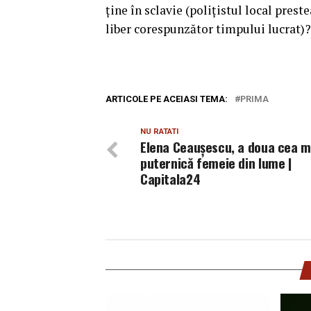
ține în sclavie (polițistul local pr
liber corespunzător timpului lucrat)?
ARTICOLE PE ACEIASI TEMA:
PRIMA
NU RATATI
Elena Ceauşescu, a doua cea m
puternică femeie din lume |
Capitala24