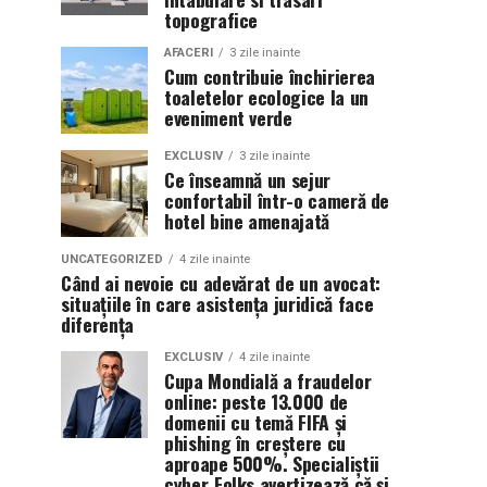
topografice
AFACERI
3 zile inainte
Cum contribuie închirierea
toaletelor ecologice la un
eveniment verde
EXCLUSIV
3 zile inainte
Ce înseamnă un sejur
confortabil într-o cameră de
hotel bine amenajată
UNCATEGORIZED
4 zile inainte
Când ai nevoie cu adevărat de un avocat:
situațiile în care asistența juridică face
diferența
EXCLUSIV
4 zile inainte
Cupa Mondială a fraudelor
online: peste 13.000 de
domenii cu temă FIFA și
phishing în creștere cu
aproape 500%. Specialiștii
cyber_Folks avertizează că și