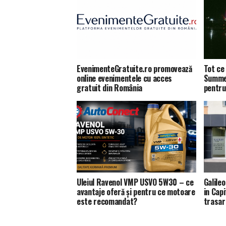
EvenimenteGratuite.ro promovează
Tot ce 
online evenimentele cu acces
Summer
gratuit din România
pentru
Uleiul Ravenol VMP USVO 5W30 – ce
Galile
avantaje oferă și pentru ce motoare
in Capi
este recomandat?
trasar