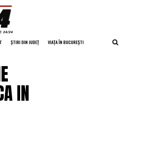
T
ȘTIRI DIN JUDEȚ
VIAȚA ÎN BUCUREȘTI
NE
CA IN