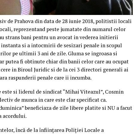
iv de Prahova din data de 28 iunie 2018, politistii locali
 locali, reprezentand peste jumatate din numarul celor
 au strans bani pentru un avocat
in vederea initierii
instanta si a intocmirii de sesizari penale in scopul
rilor pe ultimii 3 ani de zile. Gluma se ingroasa si
ar putea fi obtinute chiar din banii celor care au ocupat
ere in Biroul Juridic si de la cei 3 directori generali ai
afara raspunderii penale care ii incumba.
 este si liderul de sindicat “Mihai Viteazul”, Cosmin
ectiv de munca in care este clar specificat ca.
uminica” beneficiaza de zile libere platite si NU a facut
a acordului.
elor, încă de la înființarea Poliției Locale a