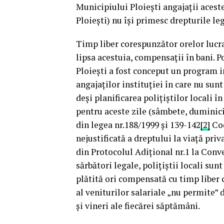
Municipiului Ploiești angajații aceste
Ploiești) nu își primesc drepturile le
Timp liber corespunzător orelor lucrat
lipsa acestuia, compensații în bani. Po
Ploiești a fost conceput un program i
angajaților instituției în care nu sun
deși planificarea polițiștilor locali în
pentru aceste zile (sâmbete, duminici, 
din legea nr.188/1999 și 139-142
[2]
Cod
nejustificată a dreptului la viață priv
din Protocolul Adițional nr.1 la Conv
sărbători legale, polițiștii locali sunt
plătită ori compensată cu timp liber
al veniturilor salariale „nu permite” d
și vineri ale fiecărei săptămâni.