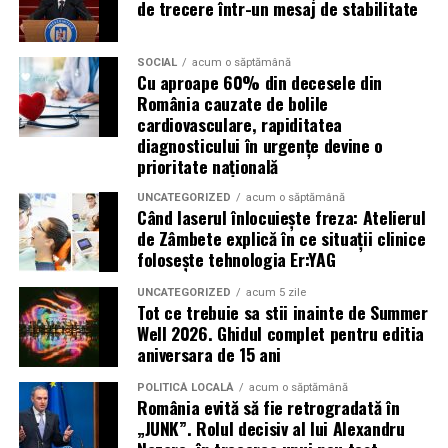
de trecere într-un mesaj de stabilitate
Campaniile de phishing asociate evenimentelor
importante profită de interesul public ridicat, de
presiunea timpului și de teama utilizatorilor că ar putea
SOCIAL
acum o săptămână
Cu aproape 60% din decesele din
pierde o ofertă sau o oportunitate. Mesajele care anunță
România cauzate de bolile
ultimele bilete disponibile, acces limitat la o transmisie
cardiovasculare, rapiditatea
sau câștigarea unui premiu pot determina utilizatorii să
diagnosticului în urgențe devine o
reacționeze înainte de a verifica sursa.
prioritate națională
UNCATEGORIZED
acum o săptămână
Turneul se încheie pe 19 iulie, iar specialiștii anticipează
Când laserul înlocuiește freza: Atelierul
o intensificare a activității frauduloase în perioada
de Zâmbete explică în ce situații clinice
finalei. Printre cele mai utilizate pretexte se numără
folosește tehnologia Er:YAG
transmisiunile pirat, biletele revândute, pariurile,
UNCATEGORIZED
acum 5 zile
tombolele, concursurile și falsele oferte de călătorie.
Tot ce trebuie sa stii inainte de Summer
Well 2026. Ghidul complet pentru editia
Pentru a răspunde riscurilor tot mai complexe,
aniversara de 15 ani
cyber_Folks a lansat la finalul lunii iunie robo_Folks,
primul asistent AI integrat într-un panou de hosting
POLITICĂ LOCALĂ
acum o săptămână
România evită să fie retrogradată în
din România. Acesta poate efectua, la cererea
„JUNK”. Rolul decisiv al lui Alexandru
utilizatorului, un audit al securității site-ului, care