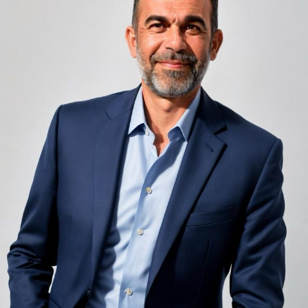
unele de altele, separate de pereți care nu pot fi făcuți
infinit de groși din motive practice și economice.
Zgomotul pașilor din camera de sus sau din coridorul
adiacent rămâne una dintre cele mai frecvente
nemulțumiri semnalate de oaspeți în recenziile online,
chiar și la unități altfel apreciate pentru servicii și
locație. De multe ori, oaspeții nu identifică pardoseala
drept sursa reală a problemei, ci descriu simplu senzația
de spațiu zgomotos sau agitat.
Pardoseala joacă un rol important în absorbția acestor
sunete, mai ales în zonele de trecere frecventă dintre
cameră și baie sau dintre pat și fereastră. Un material cu
proprietăți fonoabsorbante bune reduce transmiterea
zgomotului către camerele vecine și către etajele
inferioare, un aspect esențial mai ales în clădirile mai
vechi, cu structuri care nu au fost proiectate inițial
pentru izolare fonică performantă.