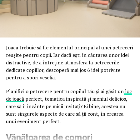
fraude care exploatează încrederea în brand.
astfel încât confortul și estetica să funcționeze
împreună, nu în tensiune una cu cealaltă, pe toată
Directoratul Național de Securitate Cibernetică (DNSC)
durata de viață a amenajării, indiferent de câte sezoane
a avertizat, la rândul său, asupra amenințărilor asociate
trec de la deschiderea propriu-zisă a hotelului.
Cupei Mondiale FIFA 2026, de la site-uri și concursuri
false până la tentative de furt al datelor personale și
financiare. Instituția recomandă verificarea atentă a
Joaca trebuie să fie elementul principal al unei petreceri
sursei mesajelor și raportarea incidentelor la numărul
reușite pentru copii. Iar dacă ești în căutarea unor idei
unic 1911.
distractive, de a întreține atmosfera la petrecerile
dedicate copiilor, descoperă mai jos 6 idei potrivite
Campaniile identificate în ultimele săptămâni folosesc
pentru a spori veselia.
site-uri care imită platformele oficiale FIFA, aplicații
false de streaming, coduri QR malițioase și mesaje care
Planifici o petrecere pentru copilul tău și ai găsit un
loc
promit bilete, rambursări, premii sau acces gratuit la
de joacă
perfect, tematica inspirată și meniul delicios,
meciuri. FBI a emis în luna mai un avertisment privind
care să îi încânte pe micii invitați? Ei bine, acestea nu
site-urile care clonează platforma oficială prin
sunt singurele aspecte de care să ții cont, în crearea
modificări minore ale denumirii domeniului, precum
unui eveniment perfect.
introducerea sau schimbarea unei singure litere, pentru
Vânătoarea de comori
a colecta date personale și bancare.