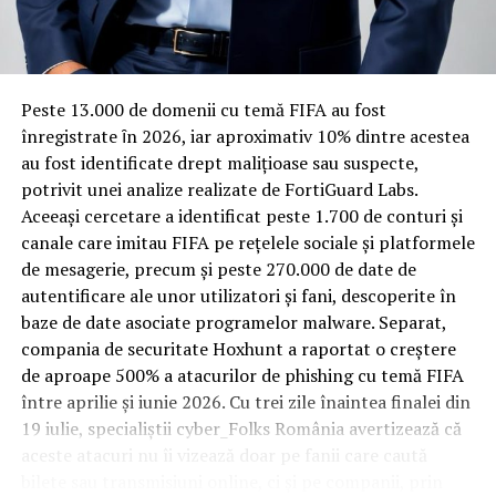
Rotația rapidă a oaspeților cere
materiale rezistente
Spre diferență de o locuință obișnuită, o cameră de hotel
Peste 13.000 de domenii cu temă FIFA au fost
trece printr-un ciclu de utilizare intensă: oaspeți diferiți,
înregistrate ȋn 2026, iar aproximativ 10% dintre acestea
bagaje trase pe roți, curățenie zilnică, uneori mai multe
au fost identificate drept malițioase sau suspecte,
rezervări consecutive în aceeași săptămână. Această
potrivit unei analize realizate de FortiGuard Labs.
frecvență ridicată de utilizare pune presiune reală pe
Aceeași cercetare a identificat peste 1.700 de conturi și
orice suprafață, iar pardoseala este printre primele
canale care imitau FIFA pe rețelele sociale și platformele
elemente afectate vizibil, mai ales în zona din jurul
de mesagerie, precum și peste 270.000 de date de
patului și a ușii de acces.
autentificare ale unor utilizatori și fani, descoperite în
baze de date asociate programelor malware. Separat,
În etapa de renovare sau construcție, administratorii
compania de securitate Hoxhunt a raportat o creștere
care iau în calcul
mocheta trafic intens
pentru zonele
de aproape 500% a atacurilor de phishing cu temă FIFA
cu rotație mare reduc riscul de uzură prematură și de
între aprilie și iunie 2026. Cu trei zile înaintea finalei din
decolorare vizibilă în punctele de trecere frecventă. Este
19 iulie, specialiștii cyber_Folks România avertizează că
o decizie care ține mai puțin de stil și mai mult de
aceste atacuri nu îi vizează doar pe fanii care caută
longevitatea reală a investiției în amenajare, vizibilă abia
bilete sau transmisiuni online, ci și pe companii, prin