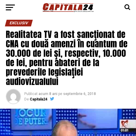
EXCLUSIV
Realitatea TV a fost sancţionat de
CNA cu două amenzi în cuantum de
30.000 de lei şi, respectiv, 10.000
de lei, pentru abateri de la
prevederile legislaţiei
audiovizualului
Publicat
acum 8 ani
pe
septembrie 6, 2018
De
Capitala24