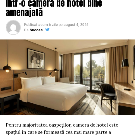
într-o cameră de hotel bine
Comunicat de presa Sindicat Equitas – Comisarul de
amenajată
Prahova
NU RATATI
“Liviu Dragnea, se menține pe poziții cu ajutorul a
Publicat
acum 6 zile
pe
august 4, 2026
De
Succes
milioane de euro furați din bani publici și că în PSD nu
mai poți face carieră decît dacă provii din PRM, PD sau
Teleorman”
Pentru majoritatea oaspeților, camera de hotel este
spațiul în care se formează cea mai mare parte a