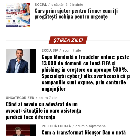
SOCIAL
o săptămână inainte
introducă parola pe o pagină clonată. În acel moment,
Curs prim ajutor pentru firme: cum îți
vigilența utilizatorului rămâne prima linie de apărare”,
pregătești echipa pentru urgențe
explică Horațiu Șimon, Chief Technology Officer
cyber_Folks România.
ȘTIREA ZILEI
Subiectul a fost semnalat și de FBI, care a inclus în
informările din ultima lună amenințările asociate
EXCLUSIV
acum 7 zile
Cupa Mondială a fraudelor online: peste
turneului, de la fraude online și furtul datelor până la
13.000 de domenii cu temă FIFA și
operațiuni de dezinformare.
phishing în creștere cu aproape 500%.
Specialiștii cyber_Folks avertizează că și
Avertismentele publice s-au concentrat în principal
companiile sunt expuse, prin conturile
asupra fanilor și infrastructurii orașelor gazdă, însă
angajaților
specialiștii atrag atenția că firmele pot fi afectate
UNCATEGORIZED
acum 7 zile
inclusiv atunci când nu au nicio legătură directă cu
Când ai nevoie cu adevărat de un
industria sportului, turismului sau vânzarea de bilete.
avocat: situațiile în care asistența
juridică face diferența
Atacurile sunt mai eficiente în contextul
evenimentelor globale
POLITICĂ LOCALĂ
acum o săptămână
Cum a transformat Nicușor Dan o notă