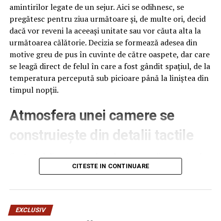
amintirilor legate de un sejur. Aici se odihnesc, se
pregătesc pentru ziua următoare și, de multe ori, decid
dacă vor reveni la aceeași unitate sau vor căuta alta la
următoarea călătorie. Decizia se formează adesea din
motive greu de pus în cuvinte de către oaspete, dar care
se leagă direct de felul în care a fost gândit spațiul, de la
temperatura percepută sub picioare până la liniștea din
timpul nopții.
Atmosfera unei camere se
construiește din detalii tactile
Contactul direct cu pardoseala este una dintre primele
senzații fizice pe care le are un oaspete atunci când
CITESTE IN CONTINUARE
intră desculț în cameră, fie dimineața, fie la revenirea de
pe drum, seara târziu. Textura și moliciunea potrivite,
oferite de
mocheta hotel
, pot schimba radical felul în
EXCLUSIV
care este percepută o cameră, chiar dacă restul