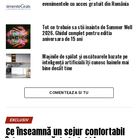
evenimentele cu acces gratuit din România
dreptului fundamental al publicului la informare,
furnizorii de servicii media audiovizuale trebuie să
respecte mai multe principii, printre care şi acela
Tot ce trebuie sa stii inainte de Summer Well
conform căruia informarea cu privire la un subiect, fapt
2026. Ghidul complet pentru editia
sau eveniment trebuie să fie corectă, verificată şi
aniversara de 15 ani
prezentată în mod imparţial şi cu bună-credinţă.
Mașinile de spălat și uscătoarele bazate pe
„Raportul de monitorizare a cuprins ştirea având ca
inteligență artificială îți cunosc hainele mai
titluri ‘Sinecură pentru Constantinescu’;
bine decât tine
‘Constantinescu, liber la angajări’, precum şi emisiunea
de dezbatere ‘Ediţie specială’ transmise în data de
15.04.2018”, se mai arată în comunicatul citat. (Cutov
COMENTEAZA SI TU
Ina).
EXCLUSIV
ARTICOLE PE ACEIASI TEMA:
PRIMA
Ce înseamnă un sejur confortabil
URMATORUL