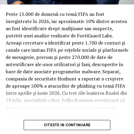
materiale rezistente
Spre diferență de o locuință obișnuită, o cameră de hotel
Peste 13.000 de domenii cu temă FIFA au fost
trece printr-un ciclu de utilizare intensă: oaspeți diferiți,
înregistrate ȋn 2026, iar aproximativ 10% dintre acestea
bagaje trase pe roți, curățenie zilnică, uneori mai multe
au fost identificate drept malițioase sau suspecte,
rezervări consecutive în aceeași săptămână. Această
potrivit unei analize realizate de FortiGuard Labs.
frecvență ridicată de utilizare pune presiune reală pe
Aceeași cercetare a identificat peste 1.700 de conturi și
orice suprafață, iar pardoseala este printre primele
canale care imitau FIFA pe rețelele sociale și platformele
elemente afectate vizibil, mai ales în zona din jurul
de mesagerie, precum și peste 270.000 de date de
patului și a ușii de acces.
autentificare ale unor utilizatori și fani, descoperite în
baze de date asociate programelor malware. Separat,
În etapa de renovare sau construcție, administratorii
compania de securitate Hoxhunt a raportat o creștere
care iau în calcul
mocheta trafic intens
pentru zonele
de aproape 500% a atacurilor de phishing cu temă FIFA
cu rotație mare reduc riscul de uzură prematură și de
între aprilie și iunie 2026. Cu trei zile înaintea finalei din
decolorare vizibilă în punctele de trecere frecventă. Este
19 iulie, specialiștii cyber_Folks România avertizează că
o decizie care ține mai puțin de stil și mai mult de
aceste atacuri nu îi vizează doar pe fanii care caută
longevitatea reală a investiției în amenajare, vizibilă abia
bilete sau transmisiuni online, ci și pe companii, prin
după primele sezoane de utilizare intensă.
conturile, dispozitivele și infrastructura digitală
CITESTE IN CONTINUARE
utilizate de angajați.