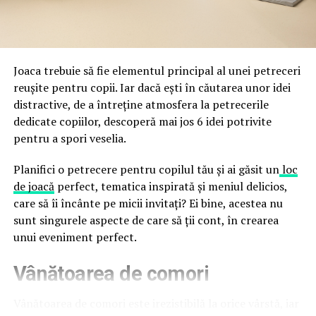
Directoratul Național de Securitate Cibernetică (DNSC)
durata de viață a amenajării, indiferent de câte sezoane
a avertizat, la rândul său, asupra amenințărilor asociate
trec de la deschiderea propriu-zisă a hotelului.
Cupei Mondiale FIFA 2026, de la site-uri și concursuri
false până la tentative de furt al datelor personale și
financiare. Instituția recomandă verificarea atentă a
Joaca trebuie să fie elementul principal al unei petreceri
sursei mesajelor și raportarea incidentelor la numărul
reușite pentru copii. Iar dacă ești în căutarea unor idei
unic 1911.
distractive, de a întreține atmosfera la petrecerile
dedicate copiilor, descoperă mai jos 6 idei potrivite
Campaniile identificate în ultimele săptămâni folosesc
pentru a spori veselia.
site-uri care imită platformele oficiale FIFA, aplicații
false de streaming, coduri QR malițioase și mesaje care
Planifici o petrecere pentru copilul tău și ai găsit un
loc
promit bilete, rambursări, premii sau acces gratuit la
de joacă
perfect, tematica inspirată și meniul delicios,
meciuri. FBI a emis în luna mai un avertisment privind
care să îi încânte pe micii invitați? Ei bine, acestea nu
site-urile care clonează platforma oficială prin
sunt singurele aspecte de care să ții cont, în crearea
modificări minore ale denumirii domeniului, precum
unui eveniment perfect.
introducerea sau schimbarea unei singure litere, pentru
Vânătoarea de comori
a colecta date personale și bancare.
Un singur grup de atacatori, denumit „Ghost Stadium”
Vânătoarea de comori este irezistibilă la orice vârstă, iar