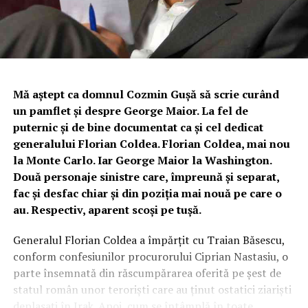
Mă aștept ca domnul Cozmin Gușă să scrie curând
un pamflet și despre George Maior. La fel de
puternic și de bine documentat ca și cel dedicat
generalului Florian Coldea. Florian Coldea, mai nou
la Monte Carlo. Iar George Maior la Washington.
Două personaje sinistre care, împreună și separat,
fac și desfac chiar și din poziția mai nouă pe care o
au. Respectiv, aparent scoși pe tușă.
Generalul Florian Coldea a împărțit cu Traian Băsescu,
conform confesiunilor procurorului Ciprian Nastasiu, o
parte însemnată din răscumpărarea oferită pe șest de
statul român unor teroriști care au ținut ostatici ziariști
deplasați în Irak. Apoi, cum se întâmplă în toate