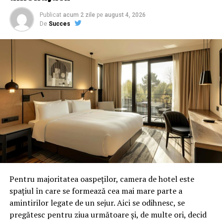
încearcă să facă și să desfacă lucrurile la Washington, ca
în vremurile bune când, la fel de buhăit, se apuca de
Publicat
acum 2 zile
pe
august 4, 2026
De
Succes
lucru din umbra pădurii Băneasa.
Acceptă provocarea Cozmin Gușă! Și pune-te pe scris!
Dacă mai adaugi încă vreo zece specimene cam de
același fel pe care ai avut șansa să le cunoști, ai putea
construi o carte – insectar.
Sorin Rosca Stanescu
ARTICOLE PE ACEIASI TEMA:
PRIMA
URMATORUL
Pentru majoritatea oaspeților, camera de hotel este
Guvernul tocmai a anunțat o nouă TAXĂ AUTO |
spațiul în care se formează cea mai mare parte a
Capitala24
amintirilor legate de un sejur. Aici se odihnesc, se
NU RATATI
pregătesc pentru ziua următoare și, de multe ori, decid
Comunicat de presa Sindicat Equitas – Comisarul de