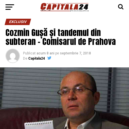
EXCLUSIV
Cozmin Gușă și tandemul din
subteran – Comisarul de Prahova
Publicat
acum 8 ani
pe
septembrie 7, 2018
De
Capitala24