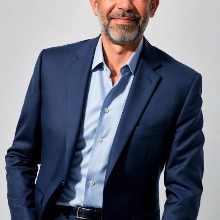
Zgomotul pașilor din camera de sus sau din coridorul
adiacent rămâne una dintre cele mai frecvente
nemulțumiri semnalate de oaspeți în recenziile online,
chiar și la unități altfel apreciate pentru servicii și
locație. De multe ori, oaspeții nu identifică pardoseala
drept sursa reală a problemei, ci descriu simplu senzația
de spațiu zgomotos sau agitat.
Pardoseala joacă un rol important în absorbția acestor
sunete, mai ales în zonele de trecere frecventă dintre
cameră și baie sau dintre pat și fereastră. Un material cu
proprietăți fonoabsorbante bune reduce transmiterea
zgomotului către camerele vecine și către etajele
inferioare, un aspect esențial mai ales în clădirile mai
vechi, cu structuri care nu au fost proiectate inițial
pentru izolare fonică performantă.
Rotația rapidă a oaspeților cere