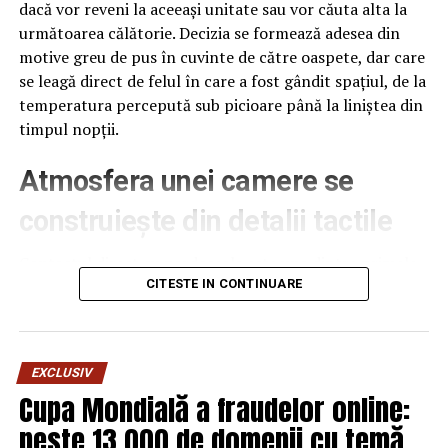
dacă vor reveni la aceeași unitate sau vor căuta alta la
Prahova
următoarea călătorie. Decizia se formează adesea din
motive greu de pus în cuvinte de către oaspete, dar care
se leagă direct de felul în care a fost gândit spațiul, de la
temperatura percepută sub picioare până la liniștea din
timpul nopții.
Atmosfera unei camere se
construiește din detalii tactile
Contactul direct cu pardoseala este una dintre primele
senzații fizice pe care le are un oaspete atunci când
CITESTE IN CONTINUARE
intră desculț în cameră, fie dimineața, fie la revenirea de
pe drum, seara târziu. Textura și moliciunea potrivite,
oferite de
mocheta hotel
, pot schimba radical felul în
EXCLUSIV
care este percepută o cameră, chiar dacă restul
Cupa Mondială a fraudelor online:
mobilierului rămâne identic de la o unitate la alta din
peste 13.000 de domenii cu temă
același lanț hotelier internațional.