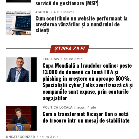
servicii de gestionare (MSP)
explică Horațiu Șimon, Chief Technology Officer
cyber_Folks România.
AFACERI
6 zile inainte
Cum contribuie un website performant la
creșterea vânzărilor și a numărului de
Subiectul a fost semnalat și de FBI, care a inclus în
clienți
informările din ultima lună amenințările asociate
turneului, de la fraude online și furtul datelor până la
ȘTIREA ZILEI
operațiuni de dezinformare.
EXCLUSIV
acum 3 zile
Avertismentele publice s-au concentrat în principal
Cupa Mondială a fraudelor online: peste
asupra fanilor și infrastructurii orașelor gazdă, însă
13.000 de domenii cu temă FIFA și
phishing în creștere cu aproape 500%.
specialiștii atrag atenția că firmele pot fi afectate
Specialiștii cyber_Folks avertizează că și
inclusiv atunci când nu au nicio legătură directă cu
companiile sunt expuse, prin conturile
industria sportului, turismului sau vânzarea de bilete.
angajaților
Atacurile sunt mai eficiente în contextul
POLITICĂ LOCALĂ
acum 4 zile
Cum a transformat Nicușor Dan o notă
evenimentelor globale
de trecere într-un mesaj de stabilitate
Campaniile de phishing asociate evenimentelor
importante profită de interesul public ridicat, de
UNCATEGORIZED
acum 3 zile