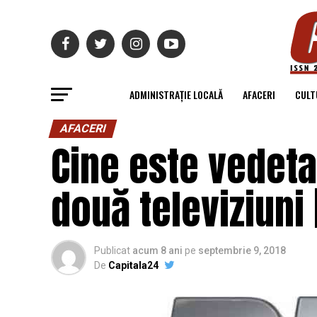
ADMINISTRAȚIE LOCALĂ
AFACERI
CULT
AFACERI
Cine este vedeta
două televiziuni 
Publicat
acum 8 ani
pe
septembrie 9, 2018
De
Capitala24