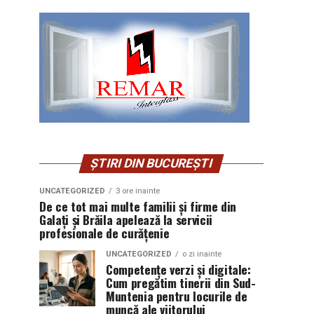
ȘTIRI DIN BUCUREȘTI
UNCATEGORIZED
3 ore inainte
De ce tot mai multe familii și firme din
Galați și Brăila apelează la servicii
profesionale de curățenie
UNCATEGORIZED
o zi inainte
Competențe verzi și digitale:
Cum pregătim tinerii din Sud-
Muntenia pentru locurile de
muncă ale viitorului