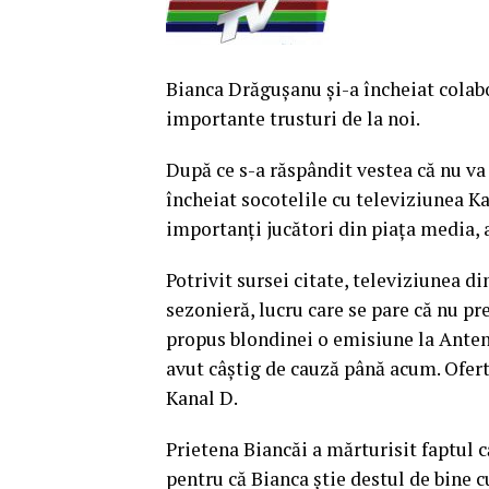
Bianca Drăguşanu şi-a încheiat colabo
importante trusturi de la noi.
După ce s-a răspândit vestea că nu va
încheiat socotelile cu televiziunea K
importanţi jucători din piaţa media,
P
otrivit sursei citate, televiziunea 
sezonieră, lucru care se pare că nu pr
propus blondinei o emisiune la Antena
avut câştig de cauză până acum. Oferte
Kanal D.
Prietena Biancăi a mărturisit faptul 
pentru că Bianca ştie destul de bine 