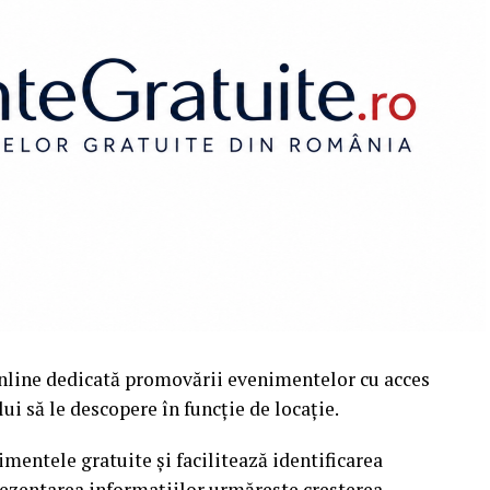
nline dedicată promovării evenimentelor cu acces
i să le descopere în funcție de locație.
mentele gratuite și facilitează identificarea
rezentarea informațiilor urmărește creșterea