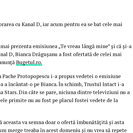
rarea cu Kanal D, iar acum pentru ea se bat cele mai
 mai prezenta emisiunea „Te vreau lângă mine” şi că şi-a
anal D, Bianca Drăguşanu a fost ofertată de celei mai
 anunţă
Bugetul.ro.
din Pache Protopopescu i-a propus vedetei o emisiune
ea a încântat-o pe Bianca. În schimb, Trustul Intact i-a
 Stars. Din câte se pare, niciuna dintre televiziuni nu a
le primite nu au fost pe placul fostei vedete de la
că aceasta va semna doar o ofertă îmbunătăţită şi asta
cum merge treaba în acest domeniu şi nu vrea să repete