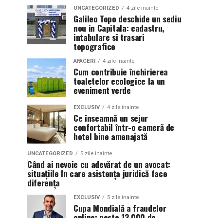
UNCATEGORIZED
4 zile inainte
Galileo Topo deschide un sediu
nou in Capitala: cadastru,
intabulare si trasari
topografice
AFACERI
4 zile inainte
Cum contribuie închirierea
toaletelor ecologice la un
eveniment verde
EXCLUSIV
4 zile inainte
Ce înseamnă un sejur
confortabil într-o cameră de
hotel bine amenajată
UNCATEGORIZED
5 zile inainte
Când ai nevoie cu adevărat de un avocat:
situațiile în care asistența juridică face
diferența
EXCLUSIV
5 zile inainte
Cupa Mondială a fraudelor
online: peste 13.000 de