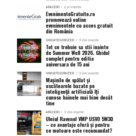
AFACERI
o zi inainte
EvenimenteGratuite.ro
promovează online
evenimentele cu acces gratuit
din România
UNCATEGORIZED
3 zile inainte
Tot ce trebuie sa stii inainte
de Summer Well 2026. Ghidul
complet pentru editia
aniversara de 15 ani
UNCATEGORIZED
3 zile inainte
Mașinile de spălat și
uscătoarele bazate pe
inteligență artificială îți
cunosc hainele mai bine decât
tine
AFACERI
3 zile inainte
Uleiul Ravenol VMP USVO 5W30
– ce avantaje oferă și pentru
ce motoare este recomandat?