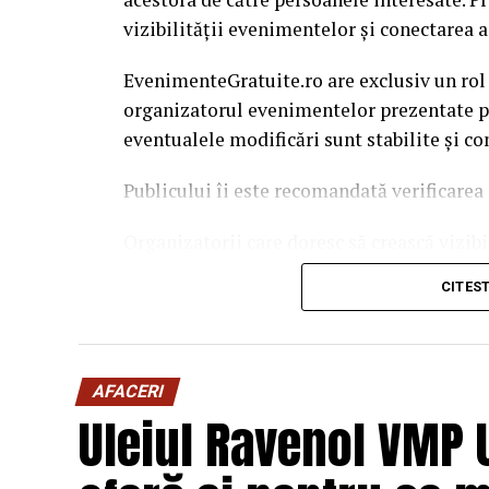
vizibilității evenimentelor și conectarea a
EvenimenteGratuite.ro are exclusiv un rol
organizatorul evenimentelor prezentate pe 
eventualele modificări sunt stabilite și c
Publicului îi este recomandată verificarea 
Organizatorii care doresc să crească vizib
solicita o ofertă de promovare din partea
CITES
este
salut@evenimentegratuite.ro
.
AFACERI
Uleiul Ravenol VMP 