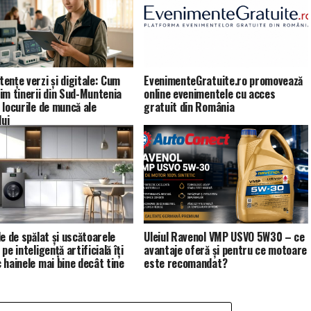
ențe verzi și digitale: Cum
EvenimenteGratuite.ro promovează
im tinerii din Sud-Muntenia
online evenimentele cu acces
 locurile de muncă ale
gratuit din România
lui
le de spălat și uscătoarele
Uleiul Ravenol VMP USVO 5W30 – ce
pe inteligență artificială îți
avantaje oferă și pentru ce motoare
 hainele mai bine decât tine
este recomandat?