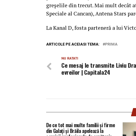
greşelile din trecut. Mai mult decât 
Speciale al Cancan), Antena Stars par
La Kanal D, fosta parteneră a lui Vict
ARTICOLE PE ACEIASI TEMA:
PRIMA
NU RATATI
Ce mesaj le transmite Liviu Dr
evreilor | Capitala24
De ce tot mai multe familii și firme
din Galați și Brăila apelează la