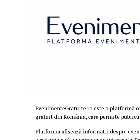
EvenimenteGratuite.ro este o platformă o
gratuit din România, care permite publiculu
Platforma afișează informații despre eveni
acestora de către persoanele interesate. P