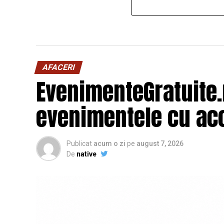
AFACERI
EvenimenteGratuite
evenimentele cu acc
Publicat
acum o zi
pe
august 7, 2026
De
native