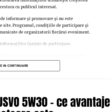
cestora cu publicul interesat.
 de informare și promovare și nu este
site. Programul, condițiile de participare și
omunicate de organizatorii fiecărui eveniment.
informațiilor înainte de participare.
ilitatea unui eveniment cu acces gratuit pot
 echipei EvenimenteGratuite.ro. Adresa de contact
TE IN CONTINUARE
USVO 5W30 – ce avantaje