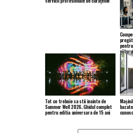
servicii profesionale de curățenie
Compet
pregăt
pentru
viitoru
Tot ce trebuie sa stii inainte de
Mașini
Summer Well 2026. Ghidul complet
bazate 
pentru editia aniversara de 15 ani
cunosc