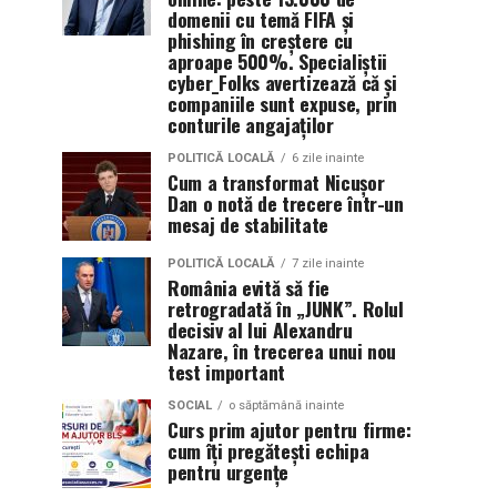
domenii cu temă FIFA și
phishing în creștere cu
aproape 500%. Specialiștii
cyber_Folks avertizează că și
companiile sunt expuse, prin
conturile angajaților
POLITICĂ LOCALĂ
6 zile inainte
Cum a transformat Nicușor
Dan o notă de trecere într-un
mesaj de stabilitate
POLITICĂ LOCALĂ
7 zile inainte
România evită să fie
retrogradată în „JUNK”. Rolul
decisiv al lui Alexandru
Nazare, în trecerea unui nou
test important
SOCIAL
o săptămână inainte
Curs prim ajutor pentru firme:
cum îți pregătești echipa
pentru urgențe