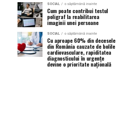
SOCIAL
o săptămână inainte
Cum poate contribui testul
poligraf la reabilitarea
imaginii unei persoane
SOCIAL
o săptămână inainte
Cu aproape 60% din decesele
din România cauzate de bolile
cardiovasculare, rapiditatea
diagnosticului în urgențe
devine o prioritate națională