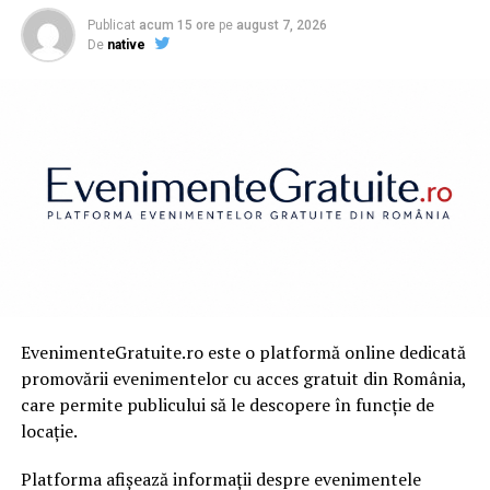
URMATORUL
Publicat
acum 15 ore
pe
august 7, 2026
Ce mesaj le transmite Liviu Dragnea evreilor |
De
native
Capitala24
NU RATATI
ALERTĂ! Pesta porcină se apropie de București. Au fost
confirmate noi focare | Capitala24
EvenimenteGratuite.ro este o platformă online dedicată
promovării evenimentelor cu acces gratuit din România,
care permite publicului să le descopere în funcție de
locație.
Platforma afișează informații despre evenimentele