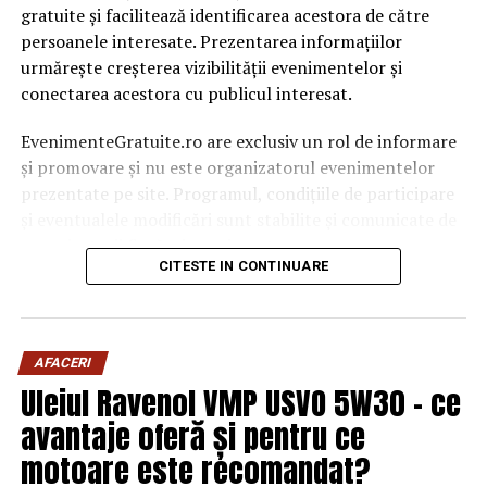
gratuite și facilitează identificarea acestora de către
persoanele interesate. Prezentarea informațiilor
urmărește creșterea vizibilității evenimentelor și
conectarea acestora cu publicul interesat.
EvenimenteGratuite.ro are exclusiv un rol de informare
și promovare și nu este organizatorul evenimentelor
prezentate pe site. Programul, condițiile de participare
și eventualele modificări sunt stabilite și comunicate de
organizatorii fiecărui eveniment.
CITESTE IN CONTINUARE
Publicului îi este recomandată verificarea informațiilor
înainte de participare.
AFACERI
Organizatorii care doresc să crească vizibilitatea unui
Uleiul Ravenol VMP USVO 5W30 – ce
eveniment cu acces gratuit pot solicita o ofertă de
promovare din partea echipei EvenimenteGratuite.ro.
avantaje oferă și pentru ce
Adresa de contact este
salut@evenimentegratuite.ro
.
motoare este recomandat?