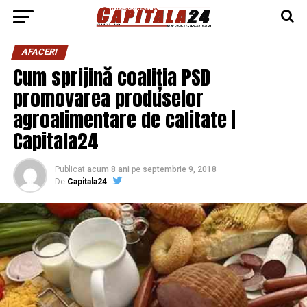
AFACERI
Cum sprijină coaliția PSD
promovarea produselor
agroalimentare de calitate |
Capitala24
Publicat
acum 8 ani
pe
septembrie 9, 2018
De
Capitala24