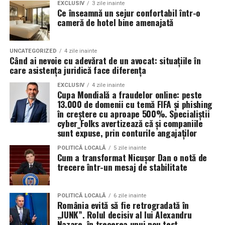
temperatura normală de funcționare a motorului.
organizatorii unui eveniment pot reduce semnificativ
EXCLUSIV
3 zile inainte
Ce înseamnă un sejur confortabil într-o
impactul negativ asupra mediului în comparație cu
cameră de hotel bine amenajată
Rezultatul este un echilibru foarte bun între protecție și
soluțiile tradiționale, care sunt mult mai dăunătoare
economie de combustibil.
pentru natură. Astfel, toaletele ecologice contribuie la
promovarea unui comportament responsabil din punct
UNCATEGORIZED
4 zile inainte
Pentru ce motoare este recomandat Ravenol VMP
Când ai nevoie cu adevărat de un avocat: situațiile în
de vedere ecologic și ajută la protejarea resurselor
care asistența juridică face diferența
USVO 5W30?
naturale.
Tipul de
ulei de motor Ravenol
VMP USVO 5W30 este
EXCLUSIV
4 zile inainte
Cupa Mondială a fraudelor online: peste
recomandat pentru numeroase motoare moderne care
Impactul pozitiv asupra imaginii evenimentului
13.000 de domenii cu temă FIFA și phishing
necesită un ulei 5W30 cu aprobări OEM specifice.
în creștere cu aproape 500%. Specialiștii
Alegerea unor soluții ecologice, precum tipul ecologic
cyber_Folks avertizează că și companiile
În funcție de specificațiile constructorului, poate fi
sunt expuse, prin conturile angajaților
de toaletă, poate aduce beneficii semnificative imaginii
utilizat pe vehicule ale unor mărci precum:
unui eveniment. Într-o eră în care participanții devin din
POLITICĂ LOCALĂ
5 zile inainte
ce în ce mai conștienți de problemele de mediu,
Cum a transformat Nicușor Dan o notă de
trecere într-un mesaj de stabilitate
organizatorii care aleg să adopte soluții sustenabile, cum
BMW;
ar fi închirierea toaletelor din gama ecologică, pot
Mercedes-Benz;
câștiga aprecierea publicului.
POLITICĂ LOCALĂ
6 zile inainte
Volkswagen;
România evită să fie retrogradată în
„JUNK”. Rolul decisiv al lui Alexandru
Aceasta nu doar că îmbunătățește percepția față de
Audi;
Nazare, în trecerea unui nou test