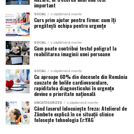
eveniment, dar poate și atrage mai mulți participanți
important
Skoda;
care sunt interesați de susținerea unor cauze ecologice.
Promovând un eveniment “verde”, organizatorii pot
SOCIAL
o săptămână inainte
Seat;
Curs prim ajutor pentru firme: cum îți
atrage atenția asupra angajamentului față de protejarea
pregătești echipa pentru urgențe
Porsche;
mediului și față de responsabilitatea socială.
Opel;
Participanții vor aprecia cu siguranță faptul că
SOCIAL
o săptămână inainte
Cum poate contribui testul poligraf la
Ford;
organizatorii au ales să adopte soluții care protejează
reabilitarea imaginii unei persoane
natura. De asemenea, acest lucru poate contribui la
Renault și altele.
creșterea reputației evenimentului și la creșterea
Compatibilitatea exactă trebuie verificată întotdeauna
numărului de participanți în edițiile viitoare.
SOCIAL
o săptămână inainte
Cu aproape 60% din decesele din România
în manualul vehiculului sau în documentația tehnică a
cauzate de bolile cardiovasculare,
producătorului.
Confortul participanților
rapiditatea diagnosticului în urgențe
devine o prioritate națională
Este potrivit pentru motoarele diesel?
Deși un eveniment verde presupune economii de costuri
UNCATEGORIZED
o săptămână inainte
și un impact pozitiv asupra mediului, nu trebuie să se
Da.
Când laserul înlocuiește freza: Atelierul de
facă compromisuri în ceea ce privește confortul
Zâmbete explică în ce situații clinice
folosește tehnologia Er:YAG
participanților. Modelele ecologice sunt concepute
Ravenol VMP USVO 5W30 este utilizat frecvent pe
pentru a oferi un nivel ridicat de confort, similar celor
motoare diesel moderne.
tradiționale.