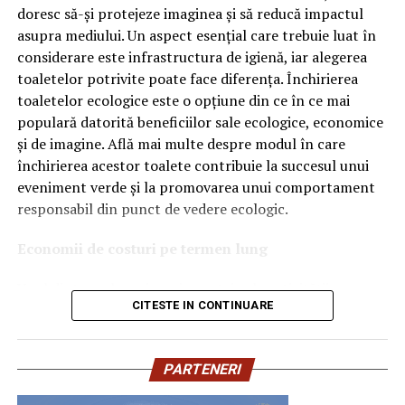
doresc să-și protejeze imaginea și să reducă impactul
Ce înseamnă Ravenol VMP?
asupra mediului. Un aspect esențial care trebuie luat în
considerare este infrastructura de igienă, iar alegerea
Denumirea
VMP
identifică o gamă de uleiuri dezvoltate
toaletelor potrivite poate face diferența. Închirierea
pentru motoare moderne care necesită performanțe
toaletelor ecologice este o opțiune din ce în ce mai
ridicate și compatibilitate cu numeroase specificații ale
populară datorită beneficiilor sale ecologice, economice
constructorilor auto.
și de imagine. Află mai multe despre modul în care
Acest produs este destinat în special motoarelor
închirierea acestor toalete contribuie la succesul unui
moderne pe benzină și diesel, inclusiv celor echipate cu:
eveniment verde și la promovarea unui comportament
responsabil din punct de vedere ecologic.
turbocompresor;
Economii de costuri pe termen lung
filtru de particule DPF;
Unul dintre cele mai mari avantaje ale activității
catalizatoare moderne;
CITESTE IN CONTINUARE
de
închiriere toalete ecologice
este economia de costuri.
sisteme Start-Stop.
Deși există un cost inițial pentru închirierea acestora, pe
termen lung, aceasta este o opțiune mai rentabilă decât
Ce înseamnă USVO?
PARTENERI
construirea unei infrastructuri permanente de toalete.
Una dintre cele mai importante caracteristici ale acestui
Toaletele ecologice nu necesită conexiuni complexe la