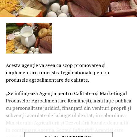
Acesta agenţie va avea ca scop promovarea şi
implementarea unei strategii naţionale pentru
produsele agroalimentare de calitate.
„Se înfiinţează Agenţia pentru Calitatea şi Marketingul
Produselor Agroalimentare Româneşti, instituţie publică
cu personalitate juridică, finanţată din venituri proprii şi
subvenţii acordate de la bugetul de stat, în subordinea
Ministerului Agriculturii şi Dezvoltării Rurale. denumită
în continuare Agenţia. Scopul înfiinţării Agenţiei este