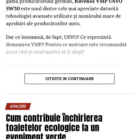
gama producătorului german,
Ravenol VMP USVO
5W30
este unul dintre cele mai apreciate datorită
tehnologiei avansate utilizate și numărului mare de
aprobări ale producătorilor auto.
Dar ce înseamnă, de fapt, USVO? Ce reprezintă
denumirea VMP? Pentru ce motoare este recomandat
acest ulei și când merită să îl alegi?
În acest ghid complet analizăm caracteristicile lui
Ravenol VMP USVO 5W30 și explicăm de ce este
CITESTE IN CONTINUARE
considerat unul dintre cele mai performante uleiuri de
motor disponibile în prezent.
Ce este Ravenol?
AFACERI
Ravenol este un producător german de lubrifianți
Cum contribuie închirierea
fondat în anul 1946 și recunoscut la nivel internațional
toaletelor ecologice la un
pentru dezvoltarea de
uleiuri de motor premium
.
eveniment verde